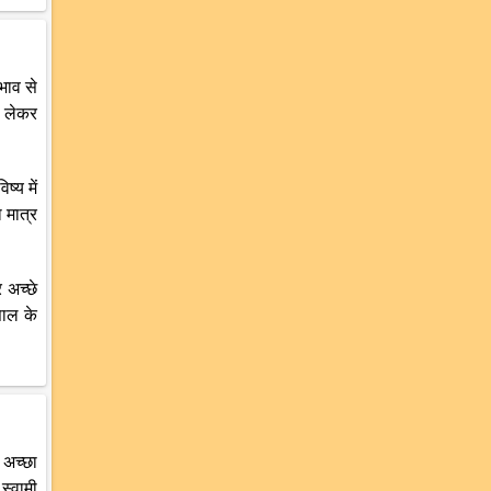
भाव से
ो लेकर
्य में
 मात्र
 अच्छे
साल के
 अच्छा
स्वामी