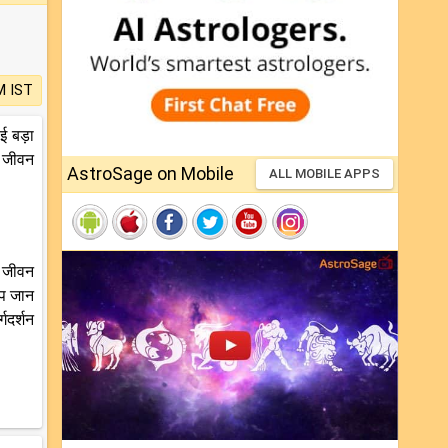
M IST
ई बड़ा
य जीवन
AstroSage on Mobile
ALL MOBILE APPS
े जीवन
आप जान
गदर्शन