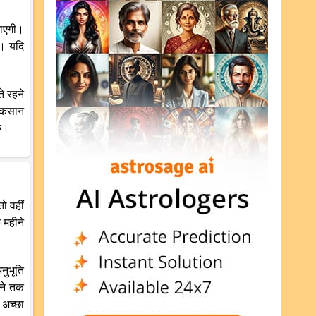
जाएगी।
ी। यदि
े रहने
नुकसान
ें।
ो वहीं
 महीने
नुभूति
ीने तक
 अच्छा