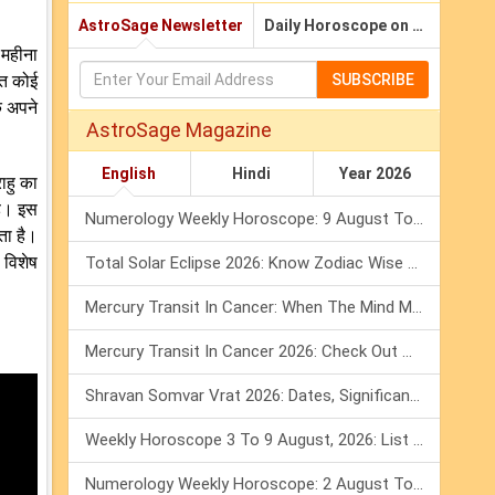
AstroSage Newsletter
Daily Horoscope on Email
 महीना
धित कोई
SUBSCRIBE
क अपने
AstroSage Magazine
English
Hindi
Year 2026
ाहु का
है। इस
Numerology Weekly Horoscope: 9 August To 15 August, 2026
ता है।
 विशेष
Total Solar Eclipse 2026: Know Zodiac Wise Prediction
Mercury Transit In Cancer: When The Mind Meets The Heart!
Mercury Transit In Cancer 2026: Check Out What It Brings For You
Shravan Somvar Vrat 2026: Dates, Significance & Rituals In August
Weekly Horoscope 3 To 9 August, 2026: List Of Fasts & Festivals
Numerology Weekly Horoscope: 2 August To 8 August, 2026