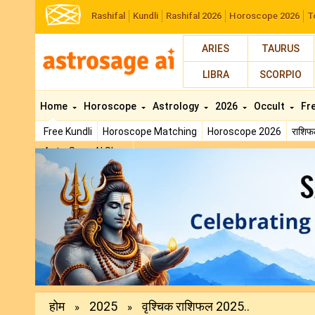
Rashifal
Kundli
Rashifal 2026
Horoscope 2026
T
ARIES
TAURUS
LIBRA
SCORPIO
Home
Horoscope
Astrology
2026
Occult
Fr
Free Kundli
Horoscope Matching
Horoscope 2026
राशि
AstroSage AI Shop
Previous
होम
2025
वृश्चिक राशिफल 2025..
»
»