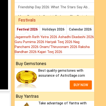
Friendship Day 2026: What The Stars Say About Your Best Friend!
Mars Transit In Gemini: Embrace The Period Full Of Energy & Intelligence
Festivals
Tarot Weekly Horoscope: 2 August To 8 August, 2026
Festival 2026
Holidays 2026
Calendar 2026
Jagannath Rath Yatra 2026
Ashadhi Ekadashi 2026
Guru Purnima 2026
Hariyali Teej 2026
Nag
Panchami 2026
Onam/Thiruvonam 2026
Raksha
Bandhan 2026
Kajari Teej 2026
Buy Gemstones
Best quality gemstones with
assurance of AstroSage.com
BUY NOW
Buy Yantras
Take advantage of Yantra with