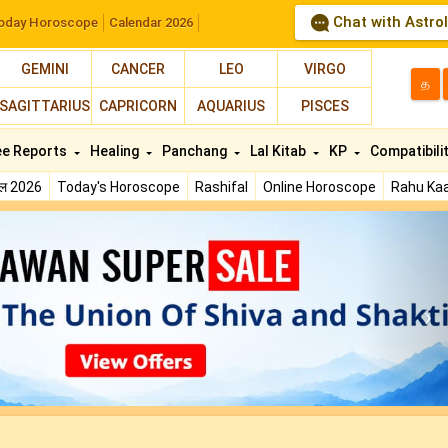
Chat with Astro
oday Horoscope
Calendar 2026
GEMINI
CANCER
LEO
VIRGO
த
SAGITTARIUS
CAPRICORN
AQUARIUS
PISCES
ee Reports
Healing
Panchang
Lal Kitab
KP
Compatibili
फल 2026
Today's Horoscope
Rashifal
Online Horoscope
Rahu Kaa
N