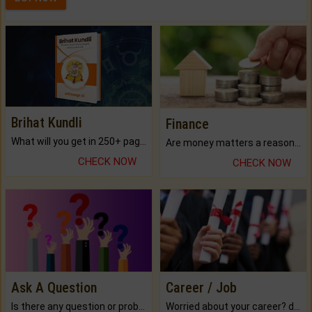
Brihat Kundli
Finance
What will you get in 250+ pages Colored Brihat Kundli.
Are money matters a reason for the dark-circles under your eyes?
CHECK NOW
CHECK NOW
Ask A Question
Career / Job
Is there any question or problem lingering.
Worried about your career? don't know what is.