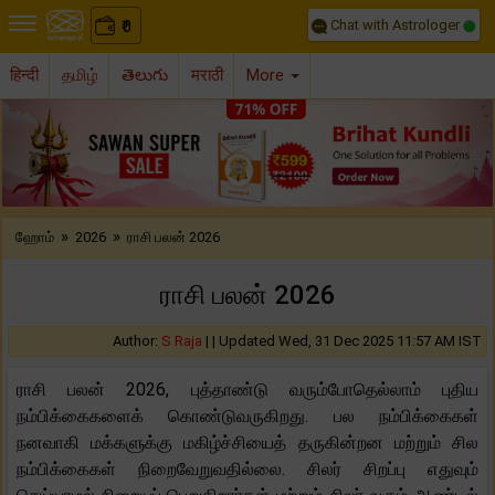
Chat with Astrologer
0
₹
हिन्दी
தமிழ்
తెలుగు
मराठी
More
Previous
Nex
»
»
ஹோம்
2026
ராசி பலன் 2026
ராசி பலன் 2026
Author:
S Raja
| |
Updated Wed, 31 Dec 2025 11:57 AM IST
ராசி பலன் 2026, புத்தாண்டு வரும்போதெல்லாம் புதிய
நம்பிக்கைகளைக் கொண்டுவருகிறது. பல நம்பிக்கைகள்
நனவாகி மக்களுக்கு மகிழ்ச்சியைத் தருகின்றன மற்றும் சில
நம்பிக்கைகள் நிறைவேறுவதில்லை. சிலர் சிறப்பு எதுவும்