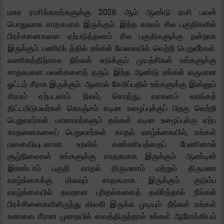
மகர ராசிக்காரர்களுக்கு 2026 ஆம் ஆண்டு ராசி பலன்
பொதுவாக சாதகமாக இருக்கும். இந்த காலம் சில பகுதிகளில்
பிரச்சனைகளை ஏற்படுத்தலாம் சில பகுதிகளுக்கு நன்றாக
இருக்கும். பணியிடத்தில் உங்கள் வேலையில் வெற்றி பெறுவீர்கள்.
வணிகத்திற்காக நீங்கள் எடுக்கும் முயற்சிகள் உங்களுக்கு
சாதகமான பலன்களைத் தரும். இந்த ஆண்டு உங்கள் வருமான
ஓட்டம் சீராக இருக்கும். ஆனால் சேமிப்பதில் உங்களுக்கு இன்னும்
சிரமம் ஏற்படலாம். நிலம், சொத்து, வாகனம் வாங்கத்
திட்டமிடுபவர்கள் கொஞ்சம் கடின உழைப்புக்குப் பிறகு வெற்றி
பெறுவார்கள். மாணவர்களும் தங்கள் கடின உழைப்புக்கு ஏற்ப
சாதனைகளைப் பெறுவார்கள். காதல் வாழ்க்கையில், உங்கள்
மனைவியுடனான உறவில் கண்ணியத்தைப் பேணினால்
சூழ்நிலைகள் உங்களுக்கு சாதகமாக இருக்கும். ஆண்டின்
இரண்டாம் பகுதி காதல் திருமணம் மற்றும் திருமண
வாழ்க்கைக்கு மிகவும் சாதகமாக இருக்கும். குடும்ப
வாழ்க்கையில் தவறான புரிதல்களைத் தவிர்த்தால் நீங்கள்
பிரச்சினைகளிலிருந்து விலகி இருக்க முடியும். நீங்கள் உங்கள்
உணவை சீரான முறையில் வைத்திருந்தால் உங்கள் ஆரோக்கியம்