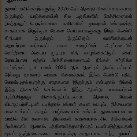
துலாம் ராசிக்காரர்களுக்கு 2026 ஆம் ஆண்டு மிகவும் சாதகமாக
இருக்கும். வாழ்க்கையின் சில பகுதிகளில் பிரச்சினைகள்
நீடித்தாலும் பெரும்பாலான பணிகளின் முடிவுகள் உங்களுக்கு
சாதகமாக இருக்கும். வேலை செய்பவர்களுக்கு இந்த ஆண்டு
சிறப்பாக இருக்கும். இருப்பினும், வணிகத்துடன்
தொடர்புடையவர்களும் கடின உழைப்பின் அடிப்படையில்
வெற்றியை அடைய முடியும். நிதி வாழ்க்கையிலும் பணம்
தொடர்பான எந்தப் பிரச்சினைகளையும் நீங்கள் சந்திக்க
மாட்டீர்கள். ராசி பலன் 2026 ஆம் ஆண்டில் நிலம், கட்டிடம்
அல்லது வாகனம் வாங்க நினைத்தால் இந்த ஆண்டு புதிய
கொள்முதல்களுக்கு சாதகமாக இருக்கும் என்பதால் நீங்கள்
இந்த திசையில் செல்லலாம். இந்த ஆண்டு மாணவர்கள்
படிப்பிலிருந்து திசைதிருப்பப்படலாம். ஆனால், நீங்கள்
விடாமுயற்சியுடன் படித்தால் உங்கள் கடின உழைப்பு நிச்சயமாக
பலனளிக்கும். காதல் வாழ்க்கையில் உங்கள் துணையுடனான
உறவில் சில தவறான புரிதல்கள் காரணமாக சில சிக்கல்கள்
நீடிக்கலாம். ஆனால், புத்திசாலித்தனத்தைப் பயன்படுத்துவதன்
மூலம் சூழ்நிலைகளை உங்களுக்கு சாதகமாக மாற்ற முடியும்.