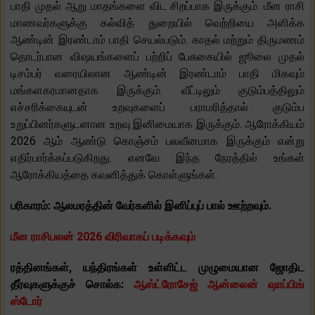
பாதி முதல் ஆறு மாதங்களை விட சிறப்பாக இருக்கும். மீன ராசி
மாணவர்களுக்கு கல்வித் துறையில் வெற்றியை அளிக்க
ஆண்டின் இரண்டாம் பாதி செயல்படும். காதல் மற்றும் திருமணம்
தொடர்பான விஷயங்களைப் பற்றிப் பேசுகையில் ஜூலை முதல்
டிசம்பர் வரையிலான ஆண்டின் இரண்டாம் பாதி மிகவும்
மங்களகரமானதாக இருக்கும். வீட்டிலும் குடும்பத்திலும்
எச்சரிக்கையுடன் உறவுகளைப் பராமரித்தால் குடும்ப
உறுப்பினர்களுடனான உறவு இனிமையாக இருக்கும். ஆரோக்கியம்
2026 ஆம் ஆண்டு கொஞ்சம் பலவீனமாக இருக்கும் என்று
எதிர்பார்க்கப்படுகிறது. எனவே இந்த நேரத்தில் உங்கள்
ஆரோக்கியத்தை கவனித்துக் கொள்ளுங்கள்.
பரிகாரம்: ஆலமரத்தின் வேர்களில் இனிப்புப் பால் ஊற்றவும்.
மீன ராசிபலன் 2026 விரிவாகப் படிக்கவும்
ரத்தினங்கள், யந்திரங்கள் உள்ளிட்ட முழுமையான ஜோதிட
தீர்வுகளுக்குச் சொல்க:
ஆஸ்ட்ரோசேஜ் ஆன்லைன் ஷாப்பிங்
ஸ்டோர்