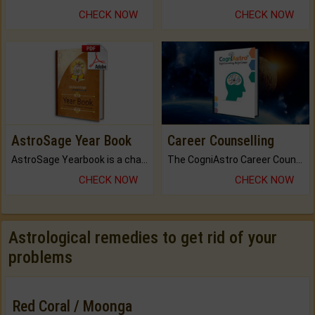
CHECK NOW
CHECK NOW
AstroSage Year Book
Career Counselling
AstroSage Yearbook is a channel to fulfill your dreams and destiny.
The CogniAstro Career Counselling Report is the most comprehensive report available on this topic.
CHECK NOW
CHECK NOW
Astrological remedies to get rid of your
problems
Red Coral / Moonga