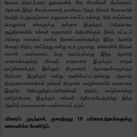
வேலை தொடர்பான துறைகளில் சில சிரமங்கள் நீடிக்கலாம்.
ஆனால், இந்த சிரமங்களைத் தாண்டிய பிறகு நீங்கள் வேலையில்
வெற்றி பெறுவதற்கான வலுவான வாய்ப்பு உள்ளது. நிதி வாழ்க்கை
பொதுவாக உங்களுக்கு நன்றாக இருக்கும். அத்தகைய
சூழ்நிலையில், உங்கள் வருமானம் அதிகரிக்கும். நிலம், கட்டிடம்
அல்லது வாகனம் வாங்க நினைப்பவர்களுக்கு இந்த ஆண்டு
மிகவும் சிறப்பு வாய்ந்தது என்று கூற முடியாது. ஏனெனில் நீங்கள்
சராசரி பலன்களைப் பெற வாய்ப்புள்ளது. இந்த ஆண்டு
மாணவர்களுக்கு மிகவும் சாதகமாக இருக்கும். காதல்
வாழ்க்கைக்கும் இன்னும் திருமணம் ஆகாதவர்களுக்கும்
சிறப்பாக இருக்கும் என்று கணிக்கப்பட்டுள்ளது. ஆனால்,
திருமணமானவர்கள் தங்கள் திருமண வாழ்க்கையில் கவனமாக
இருக்க அறிவுறுத்தப்படுகிறார்கள். குடும்ப வாழ்க்கைக்கு
மகிழ்ச்சியாக இருக்கும். உங்கள் ஆரோக்கியத்திற்கு இந்த
ஆண்டு கலவையான பலன்களைத் தரும்.
பரிகாரம்: முடிந்தால், குறைந்தது 10 பார்வையற்றவர்களுக்கு
உணவளிக்க வேண்டும்.