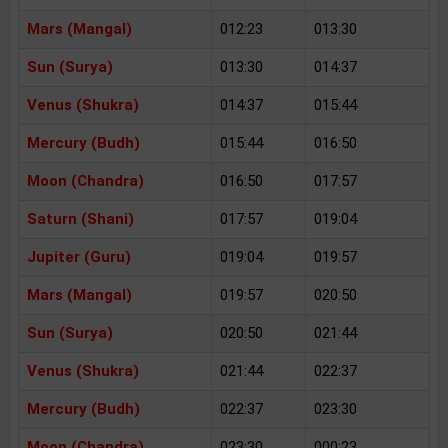
Mars (Mangal)
012:23
013:30
Sun (Surya)
013:30
014:37
Venus (Shukra)
014:37
015:44
Mercury (Budh)
015:44
016:50
Moon (Chandra)
016:50
017:57
Saturn (Shani)
017:57
019:04
Jupiter (Guru)
019:04
019:57
Mars (Mangal)
019:57
020:50
Sun (Surya)
020:50
021:44
Venus (Shukra)
021:44
022:37
Mercury (Budh)
022:37
023:30
Moon (Chandra)
023:30
000:23