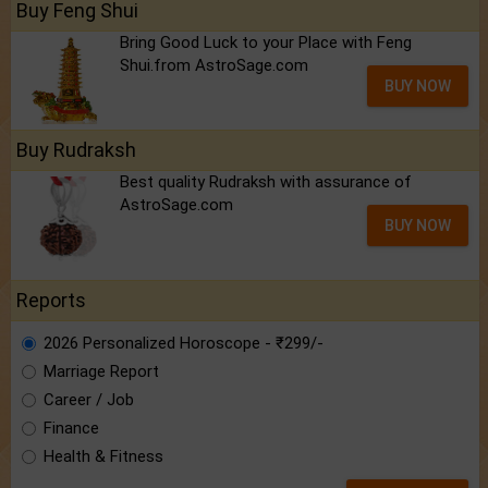
Buy Feng Shui
Bring Good Luck to your Place with Feng
Shui.from AstroSage.com
BUY NOW
Buy Rudraksh
Best quality Rudraksh with assurance of
AstroSage.com
BUY NOW
Reports
2026 Personalized Horoscope - ₹299/-
Marriage Report
Career / Job
Finance
Health & Fitness