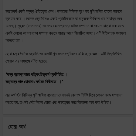
ভারতবর্ষ একটি সমৃদ্ধ ঐতিহ্যের দেশ। ভারতের বিভিন্ন যুগে বহু মুনি ঋষিরা তাদের জ্ঞানকে
ব্যবহার করে । বৈদিক জ্যোতিষও একটি প্রাচীন জ্ঞান যা মানুষকে দীর্ঘকাল ধরে সাহায্য করে
চলেছে। মুহুরত (ভাল সময়) সবসময় কোন প্রসন্ন দলিল সম্পাদন বা কোনো যাত্রা শুরু যাতে
একই কোনো আগল ছাড়া সম্পন্ন করতে পারার আগে বিবেচিত হচ্ছে। এটি ইতিবাচক ফলাফল
আনতে হবে।
হোরা চক্র বৈদিক জ্যোতিষের একটি খুব গুরুত্বপূর্ণ এবং অবিচ্ছেদ্য অঙ্গ। এটি নিম্নলিখিত
শ্লোক এর মাধ্যমে বর্ণিত হয়েছে:
"যস্য গ্রহস্য বারে যত্কিংচিত্কর্ম প্রকীর্তিত:।
তত্তস্য কাল হোরাযাং সর্বমেব বিধীযতে।।"
এর অর্থ হ'ল বিভিন্ন মুনি ঋষিরা বলেছেন যে যখনই কোনও নির্দিষ্ট দিনে কোনও কাজ সম্পাদন
করতে হয়, তখনই সেই দিনের হোরা এবং নক্ষত্রের সময় বিবেচনা করে করা উচিত।
হোরা অর্থ