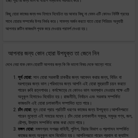
ইচ্ছা পূরণের জন্য ভাল বা খারাপ সম্ভাবনা সরবরাহ করে।
কিছু হোরা কাজের জন্য শুভ হিসাবে বিবেচিত হয় আবার কিছু না যেমন এটি কোনও নির্দিষ্ট গ্রহের
সাথে হোরার সম্পর্কের উপর নির্ভর করে। সাফল্য অর্জন করতে যাতে হোরা পিরিয়ড অনুযায়ী
আপনার রুটিন কাজগুলি পৃথক করে দেওয়ার পরামর্শ দেওয়া হয়।
আপনার জন্য কোন হোরা উপযুক্ত তা জেনে নিন
দেখে নেয়া যাক কোন হোরাটি আপনার জন্য কি কি ভালো বিষয় দেকে আন্তে পারে:
সূর্য হোরা:
সান হোরা সরকারী চাকরীর জন্য আবেদন করার জন্য, বিডিং বা
দরপত্রের জন্য ভাল।পরিধানের জন্য আপনি এই হোরা মুহুরতটি চয়ন করতে
পারেন রুবি রত্নপাথর। কর্মক্ষেত্রে যে কোনও ভাল অবস্থান নেওয়ার পক্ষে এটি
অনুকূল হিসাবেও বিবেচিত হয়। রাজনীতি, নির্বাচন এবং সরকার সম্পর্কিত
কাজগুলি এই হোরা চলাকালীন সম্পাদিত হতে পারে।
চাঁদ হোরা:
মুন হোরা প্রায় প্রতিটি ধরণের কাজের জন্য উপযুক্ত।আপনিপরতে
পারেন মুক্তো এই সময়ের মধ্যে। চাঁদ হোরা চলাকালীন সমুদ্র, সমুদ্র পণ্য, জল,
রৌপ্য, উদ্যান সম্পর্কিত কাজ করা যেতে পারে।
মঙ্গল হোরা:
মঙ্গলগ্রহ সশস্ত্র বাহিনী, পুলিশ, বিচার বিভাগ ও প্রশাসন সম্পর্কিত
কাজের জন্য অনুকূল বলে বিবেচিত হয়। আপনিপরতে পারেন প্রবাল বা ক্যাটস