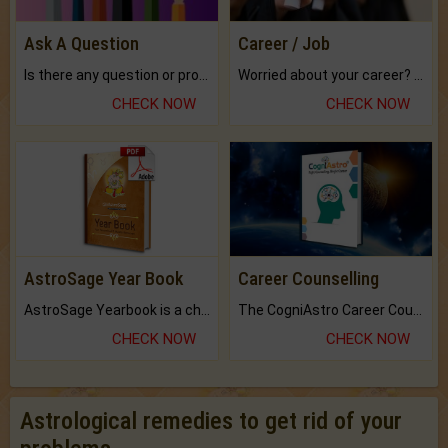
Ask A Question
Career / Job
Is there any question or problem lingering.
Worried about your career? don't know what is.
CHECK NOW
CHECK NOW
AstroSage Year Book
Career Counselling
AstroSage Yearbook is a channel to fulfill your dreams and destiny.
The CogniAstro Career Counselling Report is the most comprehensive report available on this topic.
CHECK NOW
CHECK NOW
Astrological remedies to get rid of your