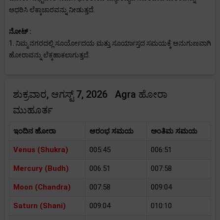
ಆಧರಿಸಿ ಲೆಕ್ಕಾಚಾರವನ್ನು ನೀಡುತ್ತದೆ.
ನೋಟ್ :
1. ನಿಮ್ಮ ನಗರದಲ್ಲಿ ಸೂರ್ಯೋದಯ ಮತ್ತು ಸೂರ್ಯಾಸ್ತದ ಸಮಯಕ್ಕೆ ಅನುಗುಣವಾಗಿ
ಹೋರಾವನ್ನು ಲೆಕ್ಕಹಾಕಲಾಗುತ್ತದೆ.
ಶುಕ್ರವಾರ, ಆಗಸ್ಟ್ 7, 2026 Agra ಹೋರಾ
ಮುಹೂರ್ತ
ಇಂದಿನ ಹೋರಾ
ಆರಂಭ ಸಮಯ
ಅಂತಿಮ ಸಮಯ
Venus (Shukra)
005:45
006:51
Mercury (Budh)
006:51
007:58
Moon (Chandra)
007:58
009:04
Saturn (Shani)
009:04
010:10