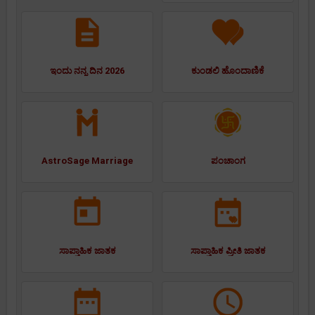
ಇಂದು ನನ್ನ ದಿನ 2026
ಕುಂಡಲಿ ಹೊಂದಾಣಿಕೆ
AstroSage Marriage
ಪಂಚಾಂಗ
ಸಾಪ್ತಾಹಿಕ ಜಾತಕ
ಸಾಪ್ತಾಹಿಕ ಪ್ರೀತಿ ಜಾತಕ