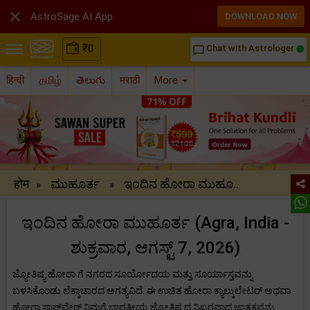

AstroSage AI App
DOWNLOAD NOW
₹
0
Chat with Astrologer
chat_bubble_outline
हिन्दी
தமிழ்
తెలుగు
मराठी
More
होम
ಮುಹೂರ್ತ
ಇಂದಿನ ಹೋರಾ ಮುಹೂ..
»
»
ಇಂದಿನ ಹೋರಾ ಮುಹೂರ್ತ (Agra, India -
ಶುಕ್ರವಾರ, ಆಗಸ್ಟ್ 7, 2026)
ಜ್ಯೋತಿಷ್ಯ ಹೋರಾ ಗೆ ನಗರದ ಸೂರ್ಯೋದಯ ಮತ್ತು ಸೂರ್ಯಾಸ್ತವನ್ನು
ಬಳಸಿಕೊಂಡು ಲೆಕ್ಕಾಚಾರದ ಅಗತ್ಯವಿದೆ. ಈ ಉಚಿತ ಹೋರಾ ಕ್ಯಾಲ್ಕುಲೇಟರ್ ಅಥವಾ
ಹೋರಾ ಸಾಫ್ಟ್‌ವೇರ್ ನಿಮಗೆ ಭಾರತೀಯ ಜ್ಯೋತಿಷ್ಯದ ನಿಖರವಾದ ಜಾತಕವನ್ನು