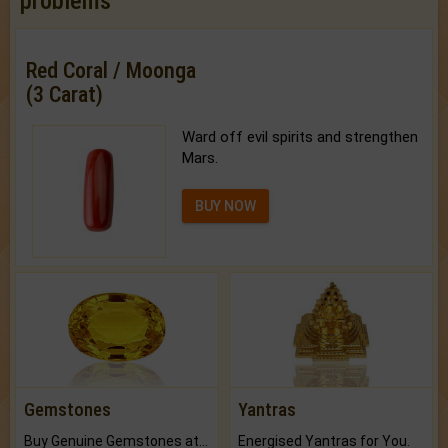
problems
Red Coral / Moonga
(3 Carat)
Ward off evil spirits and strengthen
Mars.
BUY NOW
Gemstones
Yantras
Buy Genuine Gemstones at Best Prices.
Energised Yantras for You.