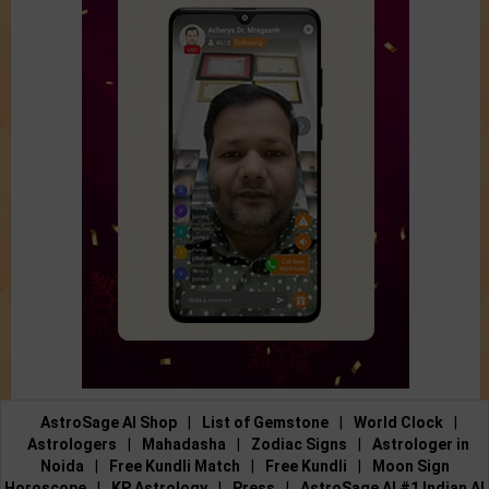
AstroSage AI Shop
|
List of Gemstone
|
World Clock
|
Astrologers
|
Mahadasha
|
Zodiac Signs
|
Astrologer in
Noida
|
Free Kundli Match
|
Free Kundli
|
Moon Sign
Horoscope
|
KP Astrology
|
Press
|
AstroSage AI #1 Indian AI