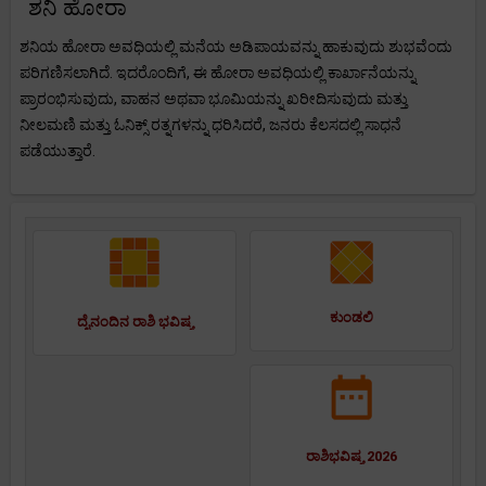
ಶನಿ ಹೋರಾ
ಶನಿಯ ಹೋರಾ ಅವಧಿಯಲ್ಲಿ ಮನೆಯ ಅಡಿಪಾಯವನ್ನು ಹಾಕುವುದು ಶುಭವೆಂದು
ಪರಿಗಣಿಸಲಾಗಿದೆ. ಇದರೊಂದಿಗೆ, ಈ ಹೋರಾ ಅವಧಿಯಲ್ಲಿ ಕಾರ್ಖಾನೆಯನ್ನು
ಪ್ರಾರಂಭಿಸುವುದು, ವಾಹನ ಅಥವಾ ಭೂಮಿಯನ್ನು ಖರೀದಿಸುವುದು ಮತ್ತು
ನೀಲಮಣಿ ಮತ್ತು ಓನಿಕ್ಸ್ ರತ್ನಗಳನ್ನು ಧರಿಸಿದರೆ, ಜನರು ಕೆಲಸದಲ್ಲಿ ಸಾಧನೆ
ಪಡೆಯುತ್ತಾರೆ.
ಕುಂಡಲಿ
ದೈನಂದಿನ ರಾಶಿ ಭವಿಷ್ಯ
ರಾಶಿಭವಿಷ್ಯ 2026