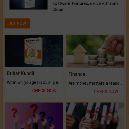
software features, delivered from
Cloud.
BUY NOW
Brihat Kundli
Finance
What will you get in 250+ pages Colored Brihat Kundli.
Are money matters a reason for the dark-circles under your eyes?
CHECK NOW
CHECK NOW