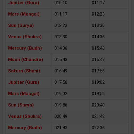
Jupiter (Guru)
010:10
011:17
Mars (Mangal)
011:17
012:23
Sun (Surya)
012:23
013:30
Venus (Shukra)
013:30
014:36
Mercury (Budh)
014:36
015:43
Moon (Chandra)
015:43
016:49
Saturn (Shani)
016:49
017:56
Jupiter (Guru)
017:56
019:02
Mars (Mangal)
019:02
019:56
Sun (Surya)
019:56
020:49
Venus (Shukra)
020:49
021:43
Mercury (Budh)
021:43
022:36