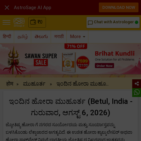

AstroSage AI App
DOWNLOAD NOW
₹
0
Chat with Astrologer
chat_bubble_outline
हिन्दी
தமிழ்
తెలుగు
मराठी
More
होम
ಮುಹೂರ್ತ
ಇಂದಿನ ಹೋರಾ ಮುಹೂ..
»
»
ಇಂದಿನ ಹೋರಾ ಮುಹೂರ್ತ (Betul, India -
ಗುರುವಾರ, ಆಗಸ್ಟ್ 6, 2026)
ಜ್ಯೋತಿಷ್ಯ ಹೋರಾ ಗೆ ನಗರದ ಸೂರ್ಯೋದಯ ಮತ್ತು ಸೂರ್ಯಾಸ್ತವನ್ನು
ಬಳಸಿಕೊಂಡು ಲೆಕ್ಕಾಚಾರದ ಅಗತ್ಯವಿದೆ. ಈ ಉಚಿತ ಹೋರಾ ಕ್ಯಾಲ್ಕುಲೇಟರ್ ಅಥವಾ
ಹೋರಾ ಸಾಫ್ಟ್‌ವೇರ್ ನಿಮಗೆ ಭಾರತೀಯ ಜ್ಯೋತಿಷ್ಯದ ನಿಖರವಾದ ಜಾತಕವನ್ನು