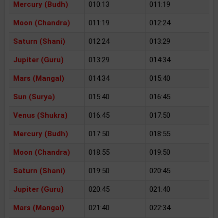
Mercury (Budh)
010:13
011:19
Moon (Chandra)
011:19
012:24
Saturn (Shani)
012:24
013:29
Jupiter (Guru)
013:29
014:34
Mars (Mangal)
014:34
015:40
Sun (Surya)
015:40
016:45
Venus (Shukra)
016:45
017:50
Mercury (Budh)
017:50
018:55
Moon (Chandra)
018:55
019:50
Saturn (Shani)
019:50
020:45
Jupiter (Guru)
020:45
021:40
Mars (Mangal)
021:40
022:34