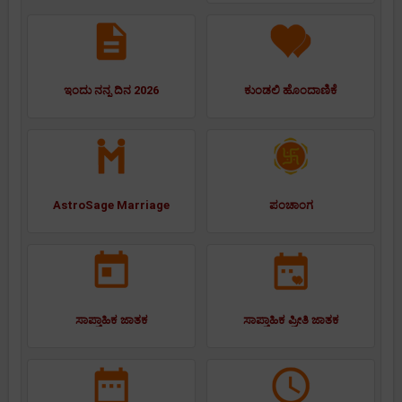
ಇಂದು ನನ್ನ ದಿನ 2026
ಕುಂಡಲಿ ಹೊಂದಾಣಿಕೆ
AstroSage Marriage
ಪಂಚಾಂಗ
ಸಾಪ್ತಾಹಿಕ ಜಾತಕ
ಸಾಪ್ತಾಹಿಕ ಪ್ರೀತಿ ಜಾತಕ