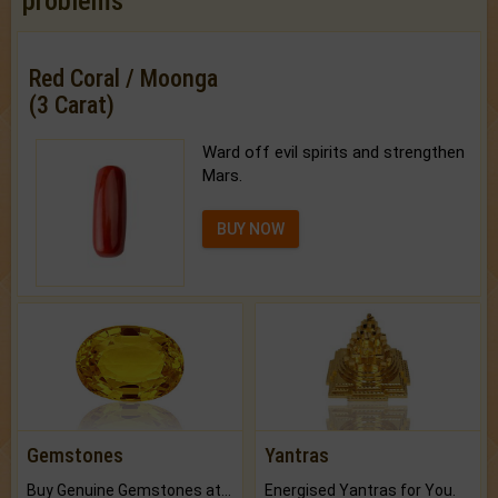
problems
Red Coral / Moonga
(3 Carat)
Ward off evil spirits and strengthen
Mars.
BUY NOW
Gemstones
Yantras
Buy Genuine Gemstones at Best Prices.
Energised Yantras for You.