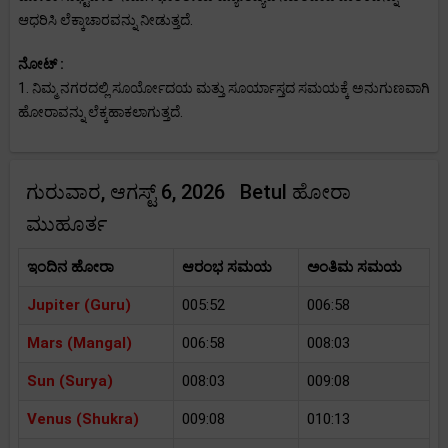
ಆಧರಿಸಿ ಲೆಕ್ಕಾಚಾರವನ್ನು ನೀಡುತ್ತದೆ.
ನೋಟ್ :
1. ನಿಮ್ಮ ನಗರದಲ್ಲಿ ಸೂರ್ಯೋದಯ ಮತ್ತು ಸೂರ್ಯಾಸ್ತದ ಸಮಯಕ್ಕೆ ಅನುಗುಣವಾಗಿ
ಹೋರಾವನ್ನು ಲೆಕ್ಕಹಾಕಲಾಗುತ್ತದೆ.
ಗುರುವಾರ, ಆಗಸ್ಟ್ 6, 2026 Betul ಹೋರಾ
ಮುಹೂರ್ತ
ಇಂದಿನ ಹೋರಾ
ಆರಂಭ ಸಮಯ
ಅಂತಿಮ ಸಮಯ
Jupiter (Guru)
005:52
006:58
Mars (Mangal)
006:58
008:03
Sun (Surya)
008:03
009:08
Venus (Shukra)
009:08
010:13