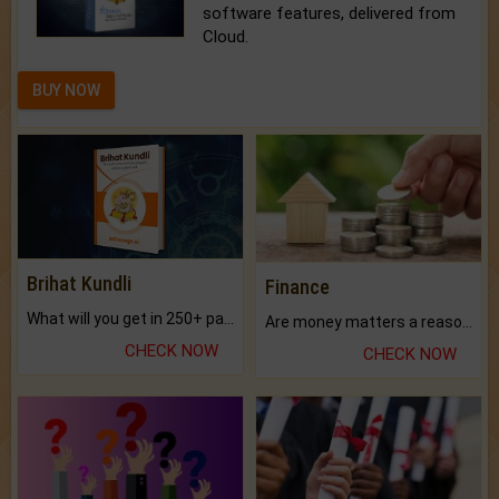
software features, delivered from
Cloud.
BUY NOW
Brihat Kundli
Finance
What will you get in 250+ pages Colored Brihat Kundli.
Are money matters a reason for the dark-circles under your eyes?
CHECK NOW
CHECK NOW