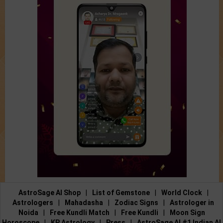
AstroSage AI Shop
|
List of Gemstone
|
World Clock
|
Astrologers
|
Mahadasha
|
Zodiac Signs
|
Astrologer in
Noida
|
Free Kundli Match
|
Free Kundli
|
Moon Sign
Horoscope
|
KP Astrology
|
Press
|
AstroSage AI #1 Indian AI