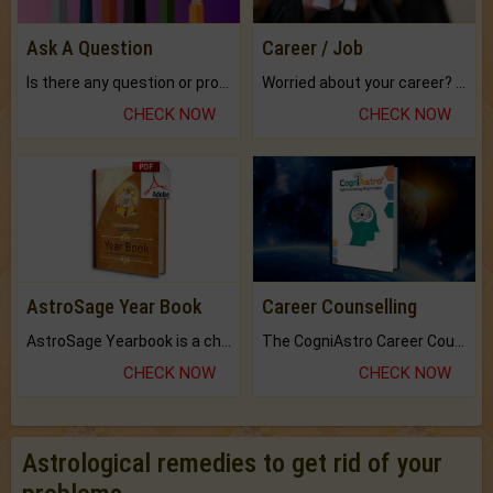
Ask A Question
Career / Job
Is there any question or problem lingering.
Worried about your career? don't know what is.
CHECK NOW
CHECK NOW
AstroSage Year Book
Career Counselling
AstroSage Yearbook is a channel to fulfill your dreams and destiny.
The CogniAstro Career Counselling Report is the most comprehensive report available on this topic.
CHECK NOW
CHECK NOW
Astrological remedies to get rid of your