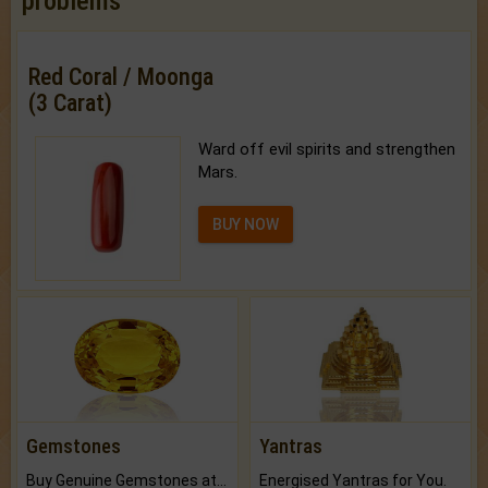
problems
Red Coral / Moonga
(3 Carat)
Ward off evil spirits and strengthen
Mars.
BUY NOW
Gemstones
Yantras
Buy Genuine Gemstones at Best Prices.
Energised Yantras for You.