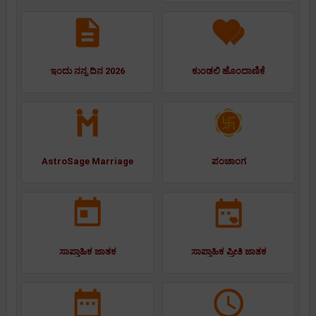
ಇಂದು ನನ್ನ ದಿನ 2026
ಕುಂಡಲಿ ಹೊಂದಾಣಿಕೆ
AstroSage Marriage
ಪಂಚಾಂಗ
ಸಾಪ್ತಾಹಿಕ ಜಾತಕ
ಸಾಪ್ತಾಹಿಕ ಪ್ರೀತಿ ಜಾತಕ