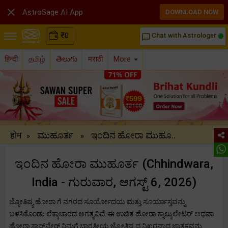

AstroSage AI App
DOWNLOAD NOW
₹
0
Chat with Astrologer
chat_bubble_outline
हिन्दी
தமிழ்
తెలుగు
मराठी
More
होम
ಮುಹೂರ್ತ
ಇಂದಿನ ಹೋರಾ ಮುಹೂ..
»
»
ಇಂದಿನ ಹೋರಾ ಮುಹೂರ್ತ (Chhindwara,
India - ಗುರುವಾರ, ಆಗಸ್ಟ್ 6, 2026)
ಜ್ಯೋತಿಷ್ಯ ಹೋರಾ ಗೆ ನಗರದ ಸೂರ್ಯೋದಯ ಮತ್ತು ಸೂರ್ಯಾಸ್ತವನ್ನು
ಬಳಸಿಕೊಂಡು ಲೆಕ್ಕಾಚಾರದ ಅಗತ್ಯವಿದೆ. ಈ ಉಚಿತ ಹೋರಾ ಕ್ಯಾಲ್ಕುಲೇಟರ್ ಅಥವಾ
ಹೋರಾ ಸಾಫ್ಟ್‌ವೇರ್ ನಿಮಗೆ ಭಾರತೀಯ ಜ್ಯೋತಿಷ್ಯದ ನಿಖರವಾದ ಜಾತಕವನ್ನು