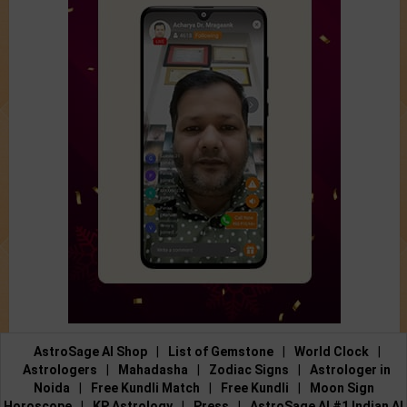
AstroSage AI Shop
|
List of Gemstone
|
World Clock
|
Astrologers
|
Mahadasha
|
Zodiac Signs
|
Astrologer in
Noida
|
Free Kundli Match
|
Free Kundli
|
Moon Sign
Horoscope
|
KP Astrology
|
Press
|
AstroSage AI #1 Indian AI