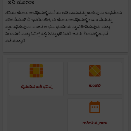
ಶನಿ ಹೋರಾ
ಶನಿಯ ಹೋರಾ ಅವಧಿಯಲ್ಲಿ ಮನೆಯ ಅಡಿಪಾಯವನ್ನು ಹಾಕುವುದು ಶುಭವೆಂದು
ಪರಿಗಣಿಸಲಾಗಿದೆ. ಇದರೊಂದಿಗೆ, ಈ ಹೋರಾ ಅವಧಿಯಲ್ಲಿ ಕಾರ್ಖಾನೆಯನ್ನು
ಪ್ರಾರಂಭಿಸುವುದು, ವಾಹನ ಅಥವಾ ಭೂಮಿಯನ್ನು ಖರೀದಿಸುವುದು ಮತ್ತು
ನೀಲಮಣಿ ಮತ್ತು ಓನಿಕ್ಸ್ ರತ್ನಗಳನ್ನು ಧರಿಸಿದರೆ, ಜನರು ಕೆಲಸದಲ್ಲಿ ಸಾಧನೆ
ಪಡೆಯುತ್ತಾರೆ.
ಕುಂಡಲಿ
ದೈನಂದಿನ ರಾಶಿ ಭವಿಷ್ಯ
ರಾಶಿಭವಿಷ್ಯ 2026