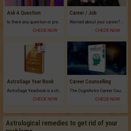
Ask A Question
Career / Job
Is there any question or problem lingering.
Worried about your career? don't know what is.
CHECK NOW
CHECK NOW
AstroSage Year Book
Career Counselling
AstroSage Yearbook is a channel to fulfill your dreams and destiny.
The CogniAstro Career Counselling Report is the most comprehensive report available on this topic.
CHECK NOW
CHECK NOW
Astrological remedies to get rid of your