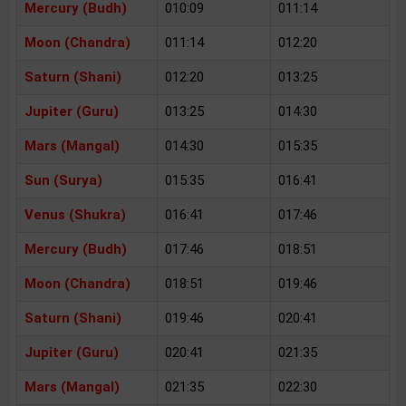
Mercury (Budh)
010:09
011:14
Moon (Chandra)
011:14
012:20
Saturn (Shani)
012:20
013:25
Jupiter (Guru)
013:25
014:30
Mars (Mangal)
014:30
015:35
Sun (Surya)
015:35
016:41
Venus (Shukra)
016:41
017:46
Mercury (Budh)
017:46
018:51
Moon (Chandra)
018:51
019:46
Saturn (Shani)
019:46
020:41
Jupiter (Guru)
020:41
021:35
Mars (Mangal)
021:35
022:30