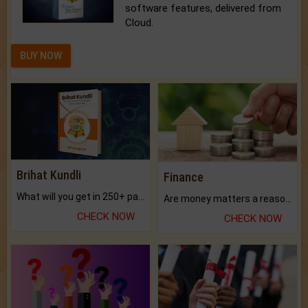
software features, delivered from
Cloud.
BUY NOW
Brihat Kundli
Finance
What will you get in 250+ pages Colored Brihat Kundli.
Are money matters a reason for the dark-circles under your eyes?
CHECK NOW
CHECK NOW