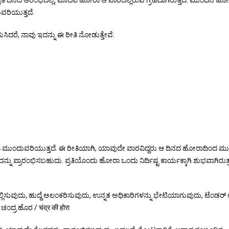
ತಿ ದಿನದ ಆರಂಭದಲ್ಲಿ, ಮೊದಲ ಹೋರಾ ಆ ವಾರದಲ್ಲಿರುವ ಗ್ರಹದಾಗಿರುತ್ತದೆ. ಮುಂದಿನ ಹ
ವರಿಯುತ್ತದೆ.
, ನಾವು ಇದನ್ನು ಈ ರೀತಿ ನೋಡುತ್ತೇವೆ:
ೀತಿ ಮುಂದುವರಿಯುತ್ತದೆ. ಈ ರೀತಿಯಾಗಿ, ಯಾವುದೇ ವಾರವಿದ್ದರು ಆ ದಿನದ ಹೋರಾದಿಂದ ಮ
ನು ಪ್ರಾರಂಭಿಸಬಹುದು. ಪ್ರತಿಯೊಂದು ಹೋರಾ ಒಂದು ನಿರ್ದಿಷ್ಟ ಕಾರ್ಯಕ್ಕಾಗಿ ಶುಭವಾಗಿರುತ್ತ
 ಸಲ್ಲಿಸುವುದು, ಹುದ್ದೆ ಅಲಂಕರಿಸುವುದು, ಉನ್ನತ ಅಧಿಕಾರಿಗಳನ್ನು ಭೇಟಿಯಾಗುವುದು, ಟೆಂಡರ್ 
ಂದ್ರ ಹೊರ / चंद्र की होरा