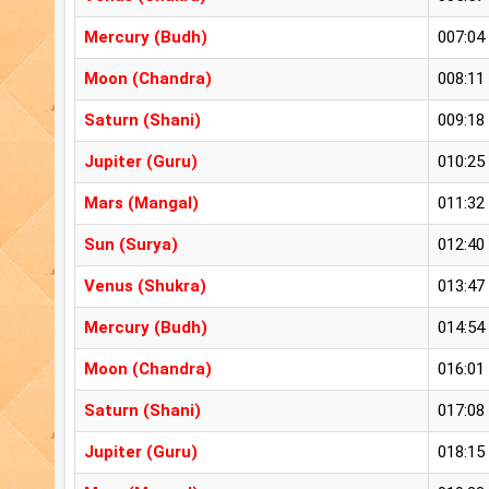
Mercury (Budh)
007:04
Moon (Chandra)
008:11
Saturn (Shani)
009:18
Jupiter (Guru)
010:25
Mars (Mangal)
011:32
Sun (Surya)
012:40
Venus (Shukra)
013:47
Mercury (Budh)
014:54
Moon (Chandra)
016:01
Saturn (Shani)
017:08
Jupiter (Guru)
018:15