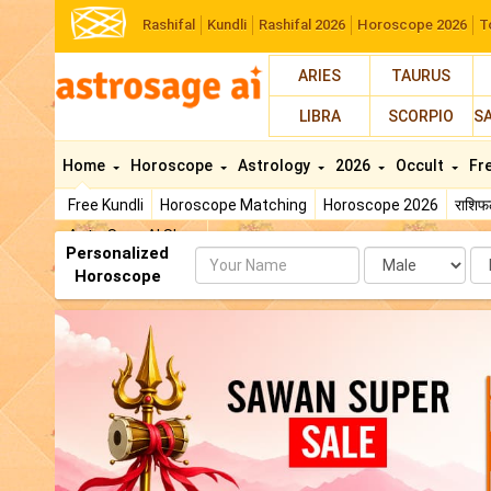
Rashifal
Kundli
Rashifal 2026
Horoscope 2026
T
ARIES
TAURUS
LIBRA
SCORPIO
S
Home
Horoscope
Astrology
2026
Occult
Fr
Free Kundli
Horoscope Matching
Horoscope 2026
राशि
AstroSage AI Shop
Personalized
Name
Da
Horoscope