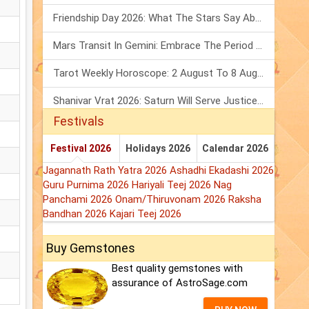
Friendship Day 2026: What The Stars Say About Your Best Friend!
Mars Transit In Gemini: Embrace The Period Full Of Energy & Intelligence
Tarot Weekly Horoscope: 2 August To 8 August, 2026
Shanivar Vrat 2026: Saturn Will Serve Justice In Sawan Month!
Festivals
Festival 2026
Holidays 2026
Calendar 2026
Jagannath Rath Yatra 2026
Ashadhi Ekadashi 2026
Guru Purnima 2026
Hariyali Teej 2026
Nag
Panchami 2026
Onam/Thiruvonam 2026
Raksha
Bandhan 2026
Kajari Teej 2026
Buy Gemstones
Best quality gemstones with
assurance of AstroSage.com