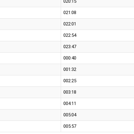
020:15
021:08
022:01
022:54
023:47
000:40
001:32
002:25
003:18
004:11
005:04
005:57