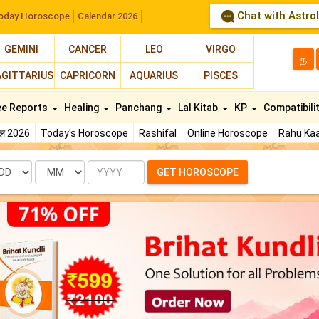
Chat with Astro
oday Horoscope
Calendar 2026
GEMINI
CANCER
LEO
VIRGO
த
AGITTARIUS
CAPRICORN
AQUARIUS
PISCES
ee Reports
Healing
Panchang
Lal Kitab
KP
Compatibili
फल 2026
Today's Horoscope
Rashifal
Online Horoscope
Rahu Kaa
te
Month
Year
GET HOROSCOPE