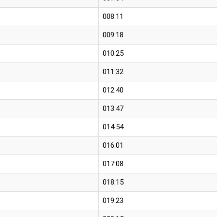
008:11
009:18
010:25
011:32
012:40
013:47
014:54
016:01
017:08
018:15
019:23