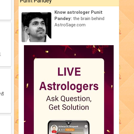
Punit Pandey
Know astrologer Punit
Pandey:
the brain behind
AstroSage.com
.
ಥನೆ