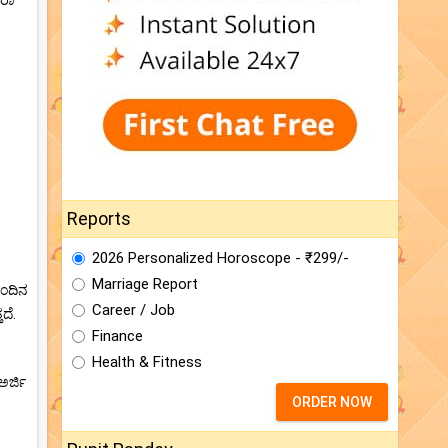
ೋರಾ
Reports
2026 Personalized Horoscope - ₹299/-
Marriage Report
ುಂದಿನ
Career / Job
ದೆ.
Finance
Health & Fitness
ಅರ್ಜಿ
ORDER NOW