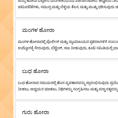
ಚಂದ್ರ ಹೋರಾ ಎಲ್ಲರಿಗು ಮಂಗಳಕರವೆಂದು ಪರಿಗಣಿಸಲಾಗಿದೆ. ಆದ್ದರಿಂದ ನೀ
ಚಟುವಟಿಕೆಗಳು, ಸಮುದ್ರ ಮತ್ತು ಬೆಳ್ಳಿಯ ಕೆಲಸ, ಮತ್ತು ಮುತ್ತು ಧರಿಸುವುದು
ಮಂಗಳ ಹೋರಾ
ಮಂಗಳ ಹೋರಾದಲ್ಲಿ ಪೊಲೀಸ್ ಮತ್ತು ನ್ಯಾಯಾಲಯದ ಪ್ರಕರಣಗಳಿಗೆ ಸಂಬಂಧಿಸ
ಉದ್ಯೋಗಕ್ಕೆ ಸೇರುವುದು, ಬೆಟ್ಟಿಂಗ್, ಸಾಲ ನೀಡುವುದು, ಕೂಟ ಸಮಿತಿಯಲ್ಲಿ ಭಾ
ಬುಧ ಹೋರಾ
ಬುಧ ಹೋರಾದ ಸಮಯದಲ್ಲಿ ಹೊಸ ವ್ಯವಹಾರವನ್ನು ಪ್ರಾರಂಭಿಸುವುದು ಪ್ರಯೋಜನಕಾ
ನೀಡಲು, ಅಧ್ಯಯನ ಮಾಡಲು, ನಿಧಿಗಳನ್ನು ಸಂಗ್ರಹಿಸಲು ಮತ್ತು ಪನ್ನಾ ರತ್ನವನ
ಗುರು ಹೋರಾ