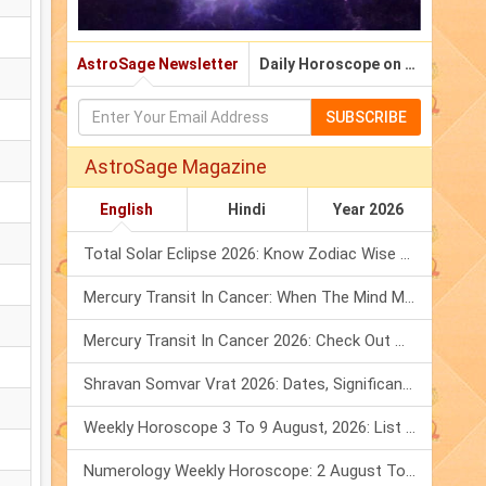
AstroSage Newsletter
Daily Horoscope on Email
SUBSCRIBE
AstroSage Magazine
English
Hindi
Year 2026
Total Solar Eclipse 2026: Know Zodiac Wise Prediction
Mercury Transit In Cancer: When The Mind Meets The Heart!
Mercury Transit In Cancer 2026: Check Out What It Brings For You
Shravan Somvar Vrat 2026: Dates, Significance & Rituals In August
Weekly Horoscope 3 To 9 August, 2026: List Of Fasts & Festivals
Numerology Weekly Horoscope: 2 August To 8 August, 2026