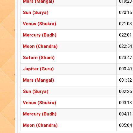
Mars (Mangal)
019:23
Sun (Surya)
020:15
Venus (Shukra)
021:08
Mercury (Budh)
022:01
Moon (Chandra)
022:54
Saturn (Shani)
023:47
Jupiter (Guru)
000:40
Mars (Mangal)
001:32
Sun (Surya)
002:25
Venus (Shukra)
003:18
Mercury (Budh)
004:11
Moon (Chandra)
005:04