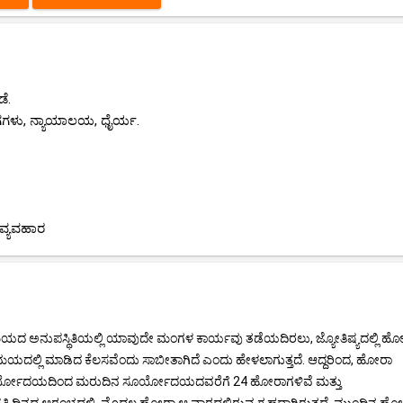
ೆ.
ಗಗಳು, ನ್ಯಾಯಾಲಯ, ಧೈರ್ಯ.
ವ್ಯವಹಾರ
ಮಯದ ಅನುಪಸ್ಥಿತಿಯಲ್ಲಿ ಯಾವುದೇ ಮಂಗಳ ಕಾರ್ಯವು ತಡೆಯದಿರಲು, ಜ್ಯೋತಿಷ್ಯದಲ್ಲಿ ಹ
ಮಯದಲ್ಲಿ ಮಾಡಿದ ಕೆಲಸವೆಂದು ಸಾಬೀತಾಗಿದೆ ಎಂದು ಹೇಳಲಾಗುತ್ತದೆ. ಆದ್ದರಿಂದ, ಹೋರಾ
 ಸೂರ್ಯೋದಯದಿಂದ ಮರುದಿನ ಸೂರ್ಯೋದಯದವರೆಗೆ 24 ಹೋರಾಗಳಿವೆ ಮತ್ತು