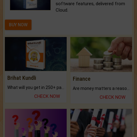
software features, delivered from
Cloud.
BUY NOW
Brihat Kundli
Finance
What will you get in 250+ pages Colored Brihat Kundli.
Are money matters a reason for the dark-circles under your eyes?
CHECK NOW
CHECK NOW