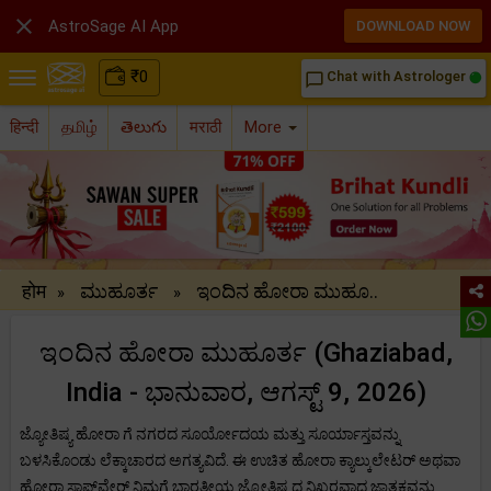

AstroSage AI App
DOWNLOAD NOW
₹
0
Chat with Astrologer
chat_bubble_outline
हिन्दी
தமிழ்
తెలుగు
मराठी
More
होम
ಮುಹೂರ್ತ
ಇಂದಿನ ಹೋರಾ ಮುಹೂ..
»
»
ಇಂದಿನ ಹೋರಾ ಮುಹೂರ್ತ (Ghaziabad,
India - ಭಾನುವಾರ, ಆಗಸ್ಟ್ 9, 2026)
ಜ್ಯೋತಿಷ್ಯ ಹೋರಾ ಗೆ ನಗರದ ಸೂರ್ಯೋದಯ ಮತ್ತು ಸೂರ್ಯಾಸ್ತವನ್ನು
ಬಳಸಿಕೊಂಡು ಲೆಕ್ಕಾಚಾರದ ಅಗತ್ಯವಿದೆ. ಈ ಉಚಿತ ಹೋರಾ ಕ್ಯಾಲ್ಕುಲೇಟರ್ ಅಥವಾ
ಹೋರಾ ಸಾಫ್ಟ್‌ವೇರ್ ನಿಮಗೆ ಭಾರತೀಯ ಜ್ಯೋತಿಷ್ಯದ ನಿಖರವಾದ ಜಾತಕವನ್ನು