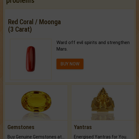
problems
Red Coral / Moonga
(3 Carat)
Ward off evil spirits and strengthen
Mars.
BUY NOW
Gemstones
Yantras
Buy Genuine Gemstones at Best Prices.
Energised Yantras for You.