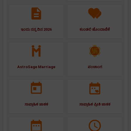
ಇಂದು ನನ್ನ ದಿನ 2026
ಕುಂಡಲಿ ಹೊಂದಾಣಿಕೆ
AstroSage Marriage
ಪಂಚಾಂಗ
ಸಾಪ್ತಾಹಿಕ ಜಾತಕ
ಸಾಪ್ತಾಹಿಕ ಪ್ರೀತಿ ಜಾತಕ