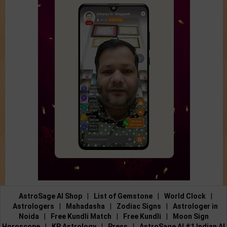
AstroSage AI Shop
|
List of Gemstone
|
World Clock
|
Astrologers
|
Mahadasha
|
Zodiac Signs
|
Astrologer in
Noida
|
Free Kundli Match
|
Free Kundli
|
Moon Sign
Horoscope
|
KP Astrology
|
Press
|
AstroSage AI #1 Indian AI