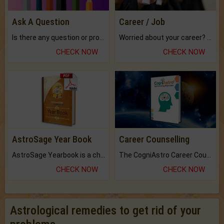
Ask A Question
Career / Job
Is there any question or problem lingering.
Worried about your career? don't know what is.
CHECK NOW
CHECK NOW
AstroSage Year Book
Career Counselling
AstroSage Yearbook is a channel to fulfill your dreams and destiny.
The CogniAstro Career Counselling Report is the most comprehensive report available on this topic.
CHECK NOW
CHECK NOW
Astrological remedies to get rid of your