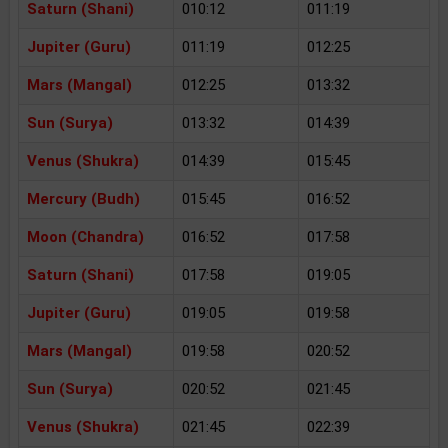
Saturn (Shani)
010:12
011:19
Jupiter (Guru)
011:19
012:25
Mars (Mangal)
012:25
013:32
Sun (Surya)
013:32
014:39
Venus (Shukra)
014:39
015:45
Mercury (Budh)
015:45
016:52
Moon (Chandra)
016:52
017:58
Saturn (Shani)
017:58
019:05
Jupiter (Guru)
019:05
019:58
Mars (Mangal)
019:58
020:52
Sun (Surya)
020:52
021:45
Venus (Shukra)
021:45
022:39