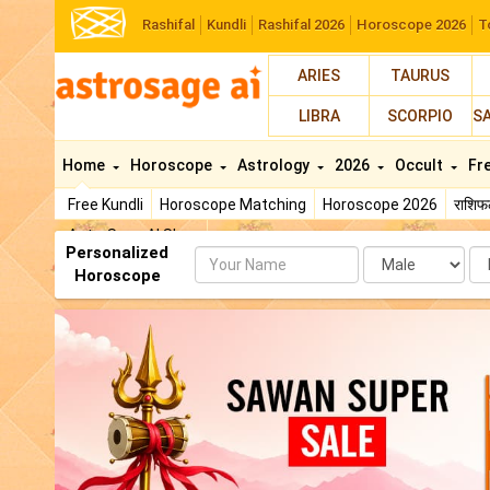
Rashifal
Kundli
Rashifal 2026
Horoscope 2026
T
ARIES
TAURUS
LIBRA
SCORPIO
S
Home
Horoscope
Astrology
2026
Occult
Fr
Free Kundli
Horoscope Matching
Horoscope 2026
राशि
AstroSage AI Shop
Personalized
Name
Da
Horoscope