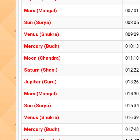
Mars (Mangal)
007:01
Sun (Surya)
008:05
Venus (Shukra)
009:09
Mercury (Budh)
010:13
Moon (Chandra)
011:18
Saturn (Shani)
012:22
Jupiter (Guru)
013:26
Mars (Mangal)
014:30
Sun (Surya)
015:34
Venus (Shukra)
016:39
Mercury (Budh)
017:43