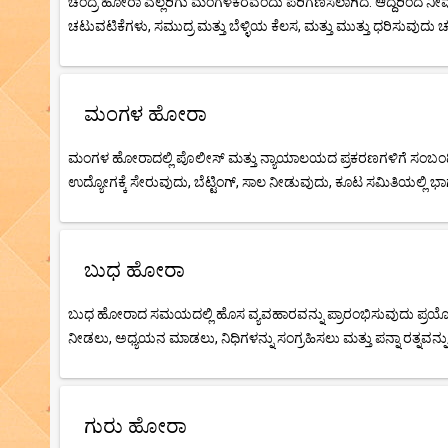
ಚಂದ್ರ ಹೋರಾ ಎಲ್ಲರಿಗು ಮಂಗಳಕರವೆಂದು ಪರಿಗಣಿಸಲಾಗಿದೆ. ಆದ್ದರಿಂದ ನೀ
ಚಟುವಟಿಕೆಗಳು, ಸಮುದ್ರ ಮತ್ತು ಬೆಳ್ಳಿಯ ಕೆಲಸ, ಮತ್ತು ಮುತ್ತು ಧರಿಸುವುದು
ಮಂಗಳ ಹೋರಾ
ಮಂಗಳ ಹೋರಾದಲ್ಲಿ ಪೊಲೀಸ್ ಮತ್ತು ನ್ಯಾಯಾಲಯದ ಪ್ರಕರಣಗಳಿಗೆ ಸಂಬಂಧಿಸ
ಉದ್ಯೋಗಕ್ಕೆ ಸೇರುವುದು, ಬೆಟ್ಟಿಂಗ್, ಸಾಲ ನೀಡುವುದು, ಕೂಟ ಸಮಿತಿಯಲ್ಲಿ ಭಾ
ಬುಧ ಹೋರಾ
ಬುಧ ಹೋರಾದ ಸಮಯದಲ್ಲಿ ಹೊಸ ವ್ಯವಹಾರವನ್ನು ಪ್ರಾರಂಭಿಸುವುದು ಪ್ರಯೋಜನಕಾ
ನೀಡಲು, ಅಧ್ಯಯನ ಮಾಡಲು, ನಿಧಿಗಳನ್ನು ಸಂಗ್ರಹಿಸಲು ಮತ್ತು ಪನ್ನಾ ರತ್ನವನ
ಗುರು ಹೋರಾ