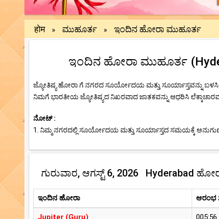
होम
ಮುಹೂರ್ತ
ಇಂದಿನ ಹೋರಾ ಮುಹೂರ್ತ
»
»
ಇಂದಿನ ಹೋರಾ ಮುಹೂರ್ತ (Hyderab
ಜ್ಯೋತಿಷ್ಯ ಹೋರಾ ಗೆ ನಗರದ ಸೂರ್ಯೋದಯ ಮತ್ತು ಸೂರ್ಯಾಸ್ತವನ್ನು ಬಳಸಿಕ
ನಿಮಗೆ ಭಾರತೀಯ ಜ್ಯೋತಿಷ್ಯದ ನಿಖರವಾದ ಜಾತಕವನ್ನು ಆಧರಿಸಿ ಲೆಕ್ಕಾಚಾರವನ್
ನೋಟ್ :
1. ನಿಮ್ಮ ನಗರದಲ್ಲಿ ಸೂರ್ಯೋದಯ ಮತ್ತು ಸೂರ್ಯಾಸ್ತದ ಸಮಯಕ್ಕೆ ಅನುಗುಣವ
ಗುರುವಾರ, ಆಗಸ್ಟ್ 6, 2026 Hyderabad ಹೋ
ಇಂದಿನ ಹೋರಾ
ಆರಂಭ
Jupiter (Guru)
005:56