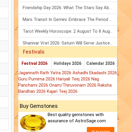
Friendship Day 2026: What The Stars Say About Your Best Friend!
Mars Transit In Gemini: Embrace The Period Full Of Energy & Intelligence
Tarot Weekly Horoscope: 2 August To 8 August, 2026
Shanivar Vrat 2026: Saturn Will Serve Justice In Sawan Month!
Festivals
Festival 2026
Holidays 2026
Calendar 2026
Jagannath Rath Yatra 2026
Ashadhi Ekadashi 2026
Guru Purnima 2026
Hariyali Teej 2026
Nag
Panchami 2026
Onam/Thiruvonam 2026
Raksha
Bandhan 2026
Kajari Teej 2026
Buy Gemstones
Best quality gemstones with
assurance of AstroSage.com