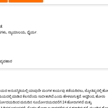
ೆ.
ಗಗಳು, ನ್ಯಾಯಾಲಯ, ಧೈರ್ಯ.
ವ್ಯವಹಾರ
ಮಯದ ಅನುಪಸ್ಥಿತಿಯಲ್ಲಿ ಯಾವುದೇ ಮಂಗಳ ಕಾರ್ಯವು ತಡೆಯದಿರಲು, ಜ್ಯೋತಿಷ್ಯದಲ್ಲಿ ಹ
ಮಯದಲ್ಲಿ ಮಾಡಿದ ಕೆಲಸವೆಂದು ಸಾಬೀತಾಗಿದೆ ಎಂದು ಹೇಳಲಾಗುತ್ತದೆ. ಆದ್ದರಿಂದ, ಹೋರಾ
 ಸೂರ್ಯೋದಯದಿಂದ ಮರುದಿನ ಸೂರ್ಯೋದಯದವರೆಗೆ 24 ಹೋರಾಗಳಿವೆ ಮತ್ತು