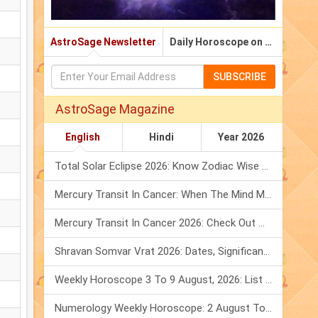
AstroSage Newsletter
Daily Horoscope on Email
SUBSCRIBE
AstroSage Magazine
English
Hindi
Year 2026
Total Solar Eclipse 2026: Know Zodiac Wise Prediction
Mercury Transit In Cancer: When The Mind Meets The Heart!
Mercury Transit In Cancer 2026: Check Out What It Brings For You
Shravan Somvar Vrat 2026: Dates, Significance & Rituals In August
Weekly Horoscope 3 To 9 August, 2026: List Of Fasts & Festivals
Numerology Weekly Horoscope: 2 August To 8 August, 2026