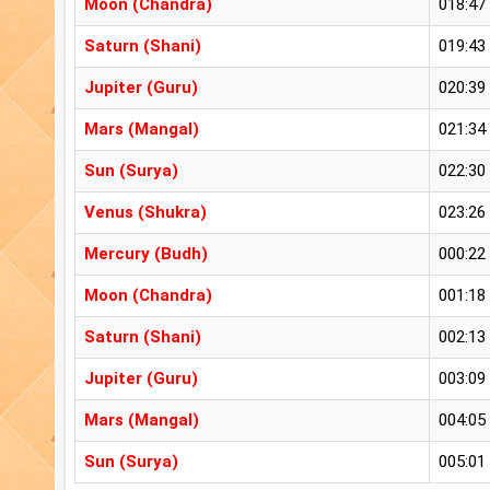
Moon (Chandra)
018:47
Saturn (Shani)
019:43
Jupiter (Guru)
020:39
Mars (Mangal)
021:34
Sun (Surya)
022:30
Venus (Shukra)
023:26
Mercury (Budh)
000:22
Moon (Chandra)
001:18
Saturn (Shani)
002:13
Jupiter (Guru)
003:09
Mars (Mangal)
004:05
Sun (Surya)
005:01