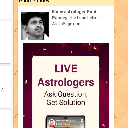
Punit Pandey
Know astrologer Punit
Pandey:
the brain behind
AstroSage.com
.
ಥನೆ