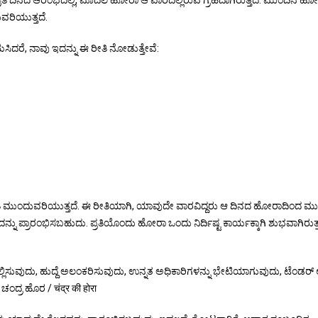
ತಿ ದಿನದ ಆರಂಭದಲ್ಲಿ, ಮೊದಲ ಹೋರಾ ಆ ವಾರದಲ್ಲಿರುವ ಗ್ರಹದಾಗಿರುತ್ತದೆ. ಮುಂದಿನ ಹ
ವರಿಯುತ್ತದೆ.
, ನಾವು ಇದನ್ನು ಈ ರೀತಿ ನೋಡುತ್ತೇವೆ:
ೀತಿ ಮುಂದುವರಿಯುತ್ತದೆ. ಈ ರೀತಿಯಾಗಿ, ಯಾವುದೇ ವಾರವಿದ್ದರು ಆ ದಿನದ ಹೋರಾದಿಂದ ಮ
ನು ಪ್ರಾರಂಭಿಸಬಹುದು. ಪ್ರತಿಯೊಂದು ಹೋರಾ ಒಂದು ನಿರ್ದಿಷ್ಟ ಕಾರ್ಯಕ್ಕಾಗಿ ಶುಭವಾಗಿರುತ್ತ
 ಸಲ್ಲಿಸುವುದು, ಹುದ್ದೆ ಅಲಂಕರಿಸುವುದು, ಉನ್ನತ ಅಧಿಕಾರಿಗಳನ್ನು ಭೇಟಿಯಾಗುವುದು, ಟೆಂಡರ್ 
ಂದ್ರ ಹೊರ / चंद्र की होरा