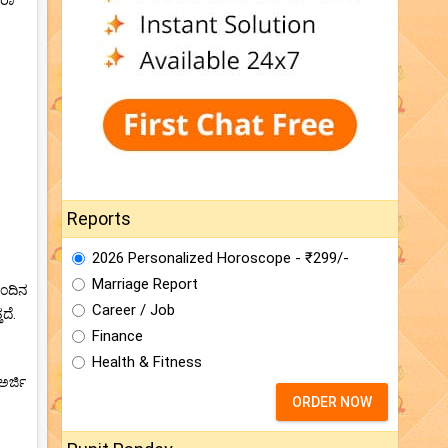
ೋರಾ
Reports
2026 Personalized Horoscope - ₹299/-
Marriage Report
ುಂದಿನ
Career / Job
ದೆ.
Finance
Health & Fitness
ಅರ್ಜಿ
ORDER NOW