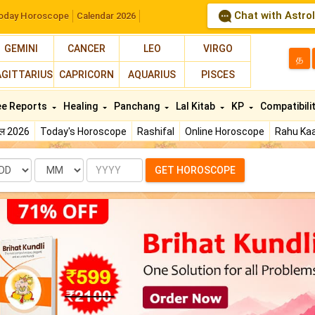
Chat with Astro
oday Horoscope
Calendar 2026
GEMINI
CANCER
LEO
VIRGO
த
AGITTARIUS
CAPRICORN
AQUARIUS
PISCES
ee Reports
Healing
Panchang
Lal Kitab
KP
Compatibili
फल 2026
Today's Horoscope
Rashifal
Online Horoscope
Rahu Kaa
te
Month
Year
GET HOROSCOPE