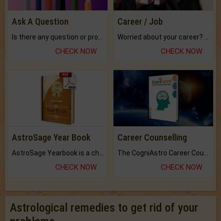
Ask A Question
Career / Job
Is there any question or problem lingering.
Worried about your career? don't know what is.
CHECK NOW
CHECK NOW
AstroSage Year Book
Career Counselling
AstroSage Yearbook is a channel to fulfill your dreams and destiny.
The CogniAstro Career Counselling Report is the most comprehensive report available on this topic.
CHECK NOW
CHECK NOW
Astrological remedies to get rid of your