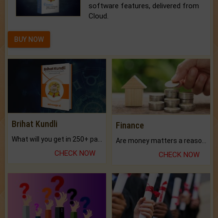
software features, delivered from
Cloud.
BUY NOW
Brihat Kundli
Finance
What will you get in 250+ pages Colored Brihat Kundli.
Are money matters a reason for the dark-circles under your eyes?
CHECK NOW
CHECK NOW