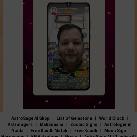
AstroSage AI Shop
|
List of Gemstone
|
World Clock
|
Astrologers
|
Mahadasha
|
Zodiac Signs
|
Astrologer in
Noida
|
Free Kundli Match
|
Free Kundli
|
Moon Sign
Horoscope
|
KP Astrology
|
Press
|
AstroSage AI #1 Indian AI