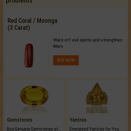
problems
Red Coral / Moonga
(3 Carat)
Ward off evil spirits and strengthen
Mars.
BUY NOW
Gemstones
Yantras
Buy Genuine Gemstones at Best Prices.
Energised Yantras for You.