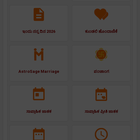
ಇಂದು ನನ್ನ ದಿನ 2026
ಕುಂಡಲಿ ಹೊಂದಾಣಿಕೆ
AstroSage Marriage
ಪಂಚಾಂಗ
ಸಾಪ್ತಾಹಿಕ ಜಾತಕ
ಸಾಪ್ತಾಹಿಕ ಪ್ರೀತಿ ಜಾತಕ