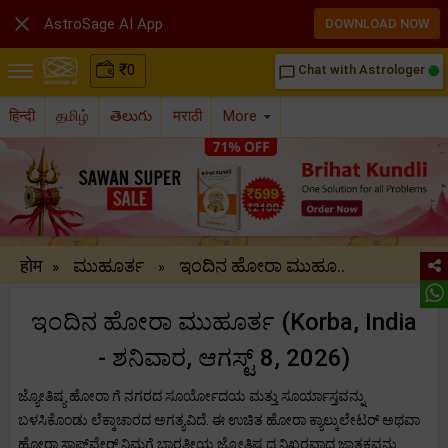

AstroSage AI App
DOWNLOAD NOW
₹
0
Chat with Astrologer
chat_bubble_outline
हिन्दी
தமிழ்
తెలుగు
मराठी
More
होम
ಮುಹೂರ್ತ
ಇಂದಿನ ಹೋರಾ ಮುಹೂ..
»
»
ಇಂದಿನ ಹೋರಾ ಮುಹೂರ್ತ (Korba, India
- ಶನಿವಾರ, ಆಗಸ್ಟ್ 8, 2026)
ಜ್ಯೋತಿಷ್ಯ ಹೋರಾ ಗೆ ನಗರದ ಸೂರ್ಯೋದಯ ಮತ್ತು ಸೂರ್ಯಾಸ್ತವನ್ನು
ಬಳಸಿಕೊಂಡು ಲೆಕ್ಕಾಚಾರದ ಅಗತ್ಯವಿದೆ. ಈ ಉಚಿತ ಹೋರಾ ಕ್ಯಾಲ್ಕುಲೇಟರ್ ಅಥವಾ
ಹೋರಾ ಸಾಫ್ಟ್‌ವೇರ್ ನಿಮಗೆ ಭಾರತೀಯ ಜ್ಯೋತಿಷ್ಯದ ನಿಖರವಾದ ಜಾತಕವನ್ನು