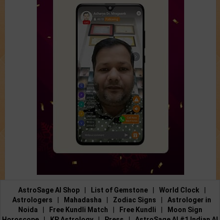
AstroSage AI Shop
|
List of Gemstone
|
World Clock
|
Astrologers
|
Mahadasha
|
Zodiac Signs
|
Astrologer in
Noida
|
Free Kundli Match
|
Free Kundli
|
Moon Sign
Horoscope
|
KP Astrology
|
Press
|
AstroSage AI #1 Indian AI