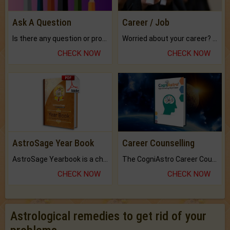
Ask A Question
Career / Job
Is there any question or problem lingering.
Worried about your career? don't know what is.
CHECK NOW
CHECK NOW
AstroSage Year Book
Career Counselling
AstroSage Yearbook is a channel to fulfill your dreams and destiny.
The CogniAstro Career Counselling Report is the most comprehensive report available on this topic.
CHECK NOW
CHECK NOW
Astrological remedies to get rid of your