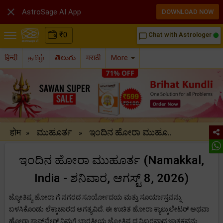

AstroSage AI App
DOWNLOAD NOW
₹
0
Chat with Astrologer
chat_bubble_outline
हिन्दी
தமிழ்
తెలుగు
मराठी
More
होम
ಮುಹೂರ್ತ
ಇಂದಿನ ಹೋರಾ ಮುಹೂ..
»
»
ಇಂದಿನ ಹೋರಾ ಮುಹೂರ್ತ (Namakkal,
India - ಶನಿವಾರ, ಆಗಸ್ಟ್ 8, 2026)
ಜ್ಯೋತಿಷ್ಯ ಹೋರಾ ಗೆ ನಗರದ ಸೂರ್ಯೋದಯ ಮತ್ತು ಸೂರ್ಯಾಸ್ತವನ್ನು
ಬಳಸಿಕೊಂಡು ಲೆಕ್ಕಾಚಾರದ ಅಗತ್ಯವಿದೆ. ಈ ಉಚಿತ ಹೋರಾ ಕ್ಯಾಲ್ಕುಲೇಟರ್ ಅಥವಾ
ಹೋರಾ ಸಾಫ್ಟ್‌ವೇರ್ ನಿಮಗೆ ಭಾರತೀಯ ಜ್ಯೋತಿಷ್ಯದ ನಿಖರವಾದ ಜಾತಕವನ್ನು