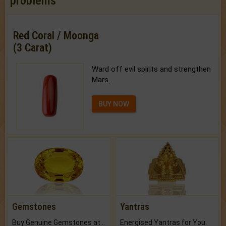
problems
Red Coral / Moonga
(3 Carat)
Ward off evil spirits and strengthen
Mars.
BUY NOW
Gemstones
Yantras
Buy Genuine Gemstones at Best Prices.
Energised Yantras for You.