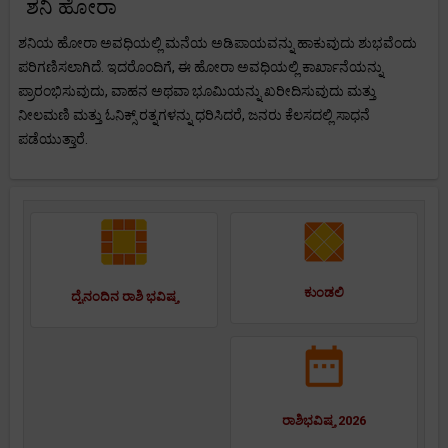
ಶನಿ ಹೋರಾ
ಶನಿಯ ಹೋರಾ ಅವಧಿಯಲ್ಲಿ ಮನೆಯ ಅಡಿಪಾಯವನ್ನು ಹಾಕುವುದು ಶುಭವೆಂದು
ಪರಿಗಣಿಸಲಾಗಿದೆ. ಇದರೊಂದಿಗೆ, ಈ ಹೋರಾ ಅವಧಿಯಲ್ಲಿ ಕಾರ್ಖಾನೆಯನ್ನು
ಪ್ರಾರಂಭಿಸುವುದು, ವಾಹನ ಅಥವಾ ಭೂಮಿಯನ್ನು ಖರೀದಿಸುವುದು ಮತ್ತು
ನೀಲಮಣಿ ಮತ್ತು ಓನಿಕ್ಸ್ ರತ್ನಗಳನ್ನು ಧರಿಸಿದರೆ, ಜನರು ಕೆಲಸದಲ್ಲಿ ಸಾಧನೆ
ಪಡೆಯುತ್ತಾರೆ.
ಕುಂಡಲಿ
ದೈನಂದಿನ ರಾಶಿ ಭವಿಷ್ಯ
ರಾಶಿಭವಿಷ್ಯ 2026