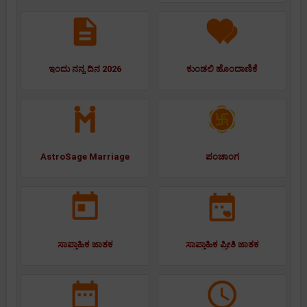
ಇಂದು ನನ್ನ ದಿನ 2026
ಕುಂಡಲಿ ಹೊಂದಾಣಿಕೆ
AstroSage Marriage
ಪಂಚಾಂಗ
ಸಾಪ್ತಾಹಿಕ ಜಾತಕ
ಸಾಪ್ತಾಹಿಕ ಪ್ರೀತಿ ಜಾತಕ