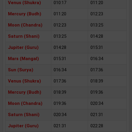
Venus (Shukra)
010:17
011:20
Mercury (Budh)
011:20
012:23
Moon (Chandra)
012:23
013:25
Saturn (Shani)
013:25
014:28
Jupiter (Guru)
014:28
015:31
Mars (Mangal)
015:31
016:34
Sun (Surya)
016:34
017:36
Venus (Shukra)
017:36
018:39
Mercury (Budh)
018:39
019:36
Moon (Chandra)
019:36
020:34
Saturn (Shani)
020:34
021:31
Jupiter (Guru)
021:31
022:28