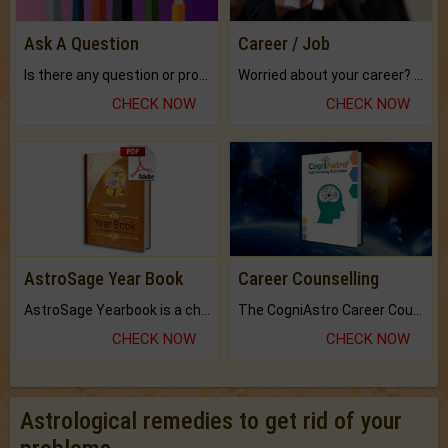
Ask A Question
Career / Job
Is there any question or problem lingering.
Worried about your career? don't know what is.
CHECK NOW
CHECK NOW
AstroSage Year Book
Career Counselling
AstroSage Yearbook is a channel to fulfill your dreams and destiny.
The CogniAstro Career Counselling Report is the most comprehensive report available on this topic.
CHECK NOW
CHECK NOW
Astrological remedies to get rid of your