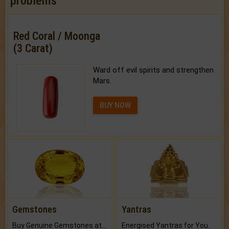
problems
Red Coral / Moonga
(3 Carat)
Ward off evil spirits and strengthen
Mars.
BUY NOW
Gemstones
Yantras
Buy Genuine Gemstones at Best Prices.
Energised Yantras for You.