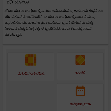
ಶನಿ ಹೋರಾ
ಶನಿಯ ಹೋರಾ ಅವಧಿಯಲ್ಲಿ ಮನೆಯ ಅಡಿಪಾಯವನ್ನು ಹಾಕುವುದು ಶುಭವೆಂದು
ಪರಿಗಣಿಸಲಾಗಿದೆ. ಇದರೊಂದಿಗೆ, ಈ ಹೋರಾ ಅವಧಿಯಲ್ಲಿ ಕಾರ್ಖಾನೆಯನ್ನು
ಪ್ರಾರಂಭಿಸುವುದು, ವಾಹನ ಅಥವಾ ಭೂಮಿಯನ್ನು ಖರೀದಿಸುವುದು ಮತ್ತು
ನೀಲಮಣಿ ಮತ್ತು ಓನಿಕ್ಸ್ ರತ್ನಗಳನ್ನು ಧರಿಸಿದರೆ, ಜನರು ಕೆಲಸದಲ್ಲಿ ಸಾಧನೆ
ಪಡೆಯುತ್ತಾರೆ.
ಕುಂಡಲಿ
ದೈನಂದಿನ ರಾಶಿ ಭವಿಷ್ಯ
ರಾಶಿಭವಿಷ್ಯ 2026