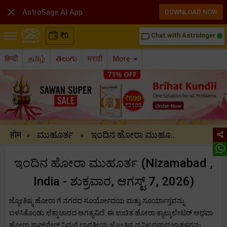

AstroSage AI App
DOWNLOAD NOW
₹
0
Chat with Astrologer
chat_bubble_outline
हिन्दी
தமிழ்
తెలుగు
मराठी
More
होम
ಮುಹೂರ್ತ
ಇಂದಿನ ಹೋರಾ ಮುಹೂ..
»
»
ಇಂದಿನ ಹೋರಾ ಮುಹೂರ್ತ (Nizamabad ,
India - ಶುಕ್ರವಾರ, ಆಗಸ್ಟ್ 7, 2026)
ಜ್ಯೋತಿಷ್ಯ ಹೋರಾ ಗೆ ನಗರದ ಸೂರ್ಯೋದಯ ಮತ್ತು ಸೂರ್ಯಾಸ್ತವನ್ನು
ಬಳಸಿಕೊಂಡು ಲೆಕ್ಕಾಚಾರದ ಅಗತ್ಯವಿದೆ. ಈ ಉಚಿತ ಹೋರಾ ಕ್ಯಾಲ್ಕುಲೇಟರ್ ಅಥವಾ
ಹೋರಾ ಸಾಫ್ಟ್‌ವೇರ್ ನಿಮಗೆ ಭಾರತೀಯ ಜ್ಯೋತಿಷ್ಯದ ನಿಖರವಾದ ಜಾತಕವನ್ನು