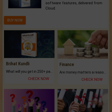
software features, delivered from
Cloud.
BUY NOW
Brihat Kundli
Finance
What will you get in 250+ pages Colored Brihat Kundli.
Are money matters a reason for the dark-circles under your eyes?
CHECK NOW
CHECK NOW