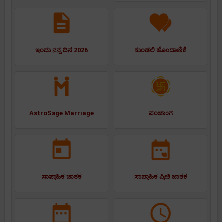
ಇಂದು ನನ್ನ ದಿನ 2026
ಕುಂಡಲಿ ಹೊಂದಾಣಿಕೆ
AstroSage Marriage
ಪಂಚಾಂಗ
ಸಾಪ್ತಾಹಿಕ ಜಾತಕ
ಸಾಪ್ತಾಹಿಕ ಪ್ರೀತಿ ಜಾತಕ