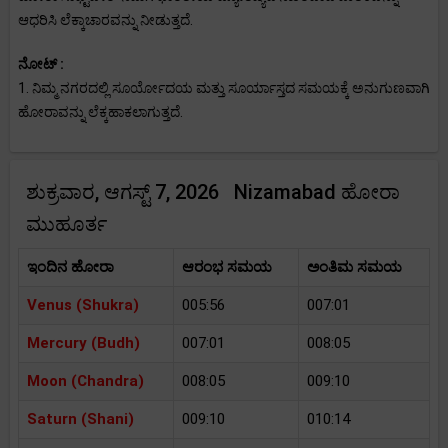
ಆಧರಿಸಿ ಲೆಕ್ಕಾಚಾರವನ್ನು ನೀಡುತ್ತದೆ.
ನೋಟ್ :
1. ನಿಮ್ಮ ನಗರದಲ್ಲಿ ಸೂರ್ಯೋದಯ ಮತ್ತು ಸೂರ್ಯಾಸ್ತದ ಸಮಯಕ್ಕೆ ಅನುಗುಣವಾಗಿ
ಹೋರಾವನ್ನು ಲೆಕ್ಕಹಾಕಲಾಗುತ್ತದೆ.
ಶುಕ್ರವಾರ, ಆಗಸ್ಟ್ 7, 2026 Nizamabad ಹೋರಾ
ಮುಹೂರ್ತ
ಇಂದಿನ ಹೋರಾ
ಆರಂಭ ಸಮಯ
ಅಂತಿಮ ಸಮಯ
Venus (Shukra)
005:56
007:01
Mercury (Budh)
007:01
008:05
Moon (Chandra)
008:05
009:10
Saturn (Shani)
009:10
010:14