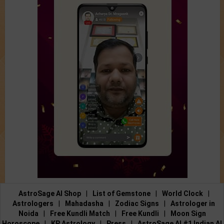
AstroSage AI Shop
|
List of Gemstone
|
World Clock
|
Astrologers
|
Mahadasha
|
Zodiac Signs
|
Astrologer in
Noida
|
Free Kundli Match
|
Free Kundli
|
Moon Sign
Horoscope
|
KP Astrology
|
Press
|
AstroSage AI #1 Indian AI