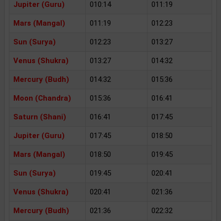
Jupiter (Guru)
010:14
011:19
Mars (Mangal)
011:19
012:23
Sun (Surya)
012:23
013:27
Venus (Shukra)
013:27
014:32
Mercury (Budh)
014:32
015:36
Moon (Chandra)
015:36
016:41
Saturn (Shani)
016:41
017:45
Jupiter (Guru)
017:45
018:50
Mars (Mangal)
018:50
019:45
Sun (Surya)
019:45
020:41
Venus (Shukra)
020:41
021:36
Mercury (Budh)
021:36
022:32