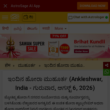

AstroSage AI App
DOWNLOAD NOW
₹
0
Chat with Astrologer
chat_bubble_outline
हिन्दी
தமிழ்
తెలుగు
मराठी
More
होम
ಮುಹೂರ್ತ
ಇಂದಿನ ಹೋರಾ ಮುಹೂ..
»
»
ಇಂದಿನ ಹೋರಾ ಮುಹೂರ್ತ (Ankleshwar,
India - ಗುರುವಾರ, ಆಗಸ್ಟ್ 6, 2026)
ಜ್ಯೋತಿಷ್ಯ ಹೋರಾ ಗೆ ನಗರದ ಸೂರ್ಯೋದಯ ಮತ್ತು ಸೂರ್ಯಾಸ್ತವನ್ನು
ಬಳಸಿಕೊಂಡು ಲೆಕ್ಕಾಚಾರದ ಅಗತ್ಯವಿದೆ. ಈ ಉಚಿತ ಹೋರಾ ಕ್ಯಾಲ್ಕುಲೇಟರ್ ಅಥವಾ
ಹೋರಾ ಸಾಫ್ಟ್‌ವೇರ್ ನಿಮಗೆ ಭಾರತೀಯ ಜ್ಯೋತಿಷ್ಯದ ನಿಖರವಾದ ಜಾತಕವನ್ನು