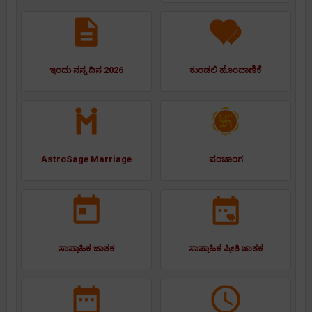
ಇಂದು ನನ್ನ ದಿನ 2026
ಕುಂಡಲಿ ಹೊಂದಾಣಿಕೆ
AstroSage Marriage
ಪಂಚಾಂಗ
ಸಾಪ್ತಾಹಿಕ ಜಾತಕ
ಸಾಪ್ತಾಹಿಕ ಪ್ರೀತಿ ಜಾತಕ