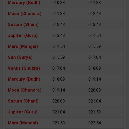
Mercury (Budh)
010:33
011:38
Moon (Chandra)
011:38
012:43
Saturn (Shani)
012:43
013:48
Jupiter (Guru)
013:48
014:54
Mars (Mangal)
014:54
015:59
Sun (Surya)
015:59
017:04
Venus (Shukra)
017:04
018:09
Mercury (Budh)
018:09
019:14
Moon (Chandra)
019:14
020:09
Saturn (Shani)
020:09
021:04
Jupiter (Guru)
021:04
021:59
Mars (Mangal)
021:59
022:54