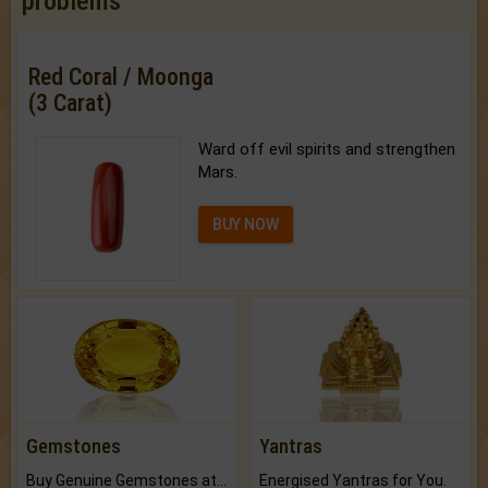
problems
Red Coral / Moonga
(3 Carat)
Ward off evil spirits and strengthen
Mars.
BUY NOW
Gemstones
Yantras
Buy Genuine Gemstones at Best Prices.
Energised Yantras for You.