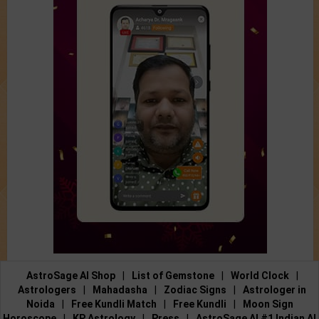
AstroSage AI Shop
|
List of Gemstone
|
World Clock
|
Astrologers
|
Mahadasha
|
Zodiac Signs
|
Astrologer in
Noida
|
Free Kundli Match
|
Free Kundli
|
Moon Sign
Horoscope
|
KP Astrology
|
Press
|
AstroSage AI #1 Indian AI