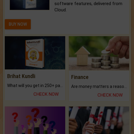
software features, delivered from
Cloud.
BUY NOW
Brihat Kundli
Finance
What will you get in 250+ pages Colored Brihat Kundli.
Are money matters a reason for the dark-circles under your eyes?
CHECK NOW
CHECK NOW