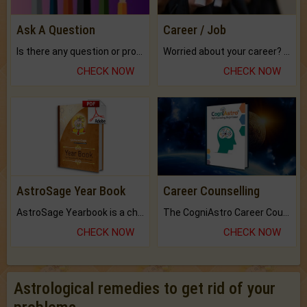
Ask A Question
Career / Job
Is there any question or problem lingering.
Worried about your career? don't know what is.
CHECK NOW
CHECK NOW
AstroSage Year Book
Career Counselling
AstroSage Yearbook is a channel to fulfill your dreams and destiny.
The CogniAstro Career Counselling Report is the most comprehensive report available on this topic.
CHECK NOW
CHECK NOW
Astrological remedies to get rid of your