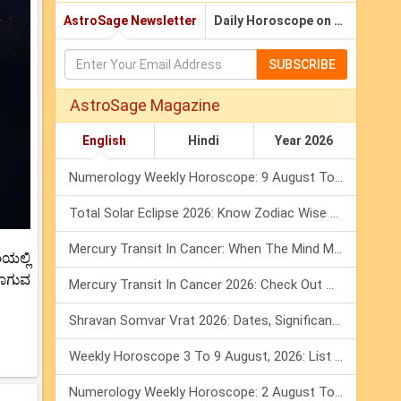
AstroSage Newsletter
Daily Horoscope on Email
SUBSCRIBE
AstroSage Magazine
English
Hindi
Year 2026
Numerology Weekly Horoscope: 9 August To 15 August, 2026
Total Solar Eclipse 2026: Know Zodiac Wise Prediction
Mercury Transit In Cancer: When The Mind Meets The Heart!
ಿಯಲ್ಲಿ
 ಸಾಗುವ
Mercury Transit In Cancer 2026: Check Out What It Brings For You
Shravan Somvar Vrat 2026: Dates, Significance & Rituals In August
Weekly Horoscope 3 To 9 August, 2026: List Of Fasts & Festivals
Numerology Weekly Horoscope: 2 August To 8 August, 2026