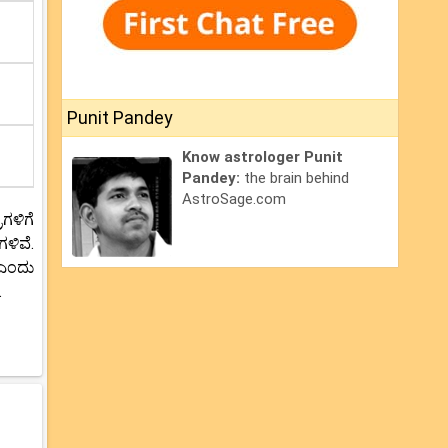
Punit Pandey
Know astrologer Punit
Pandey:
the brain behind
AstroSage.com
ಗಳಿಗೆ
ಳಿವೆ.
 ಎಂದು
.