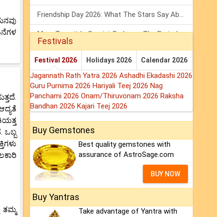
Friendship Day 2026: What The Stars Say About Your Best Friend!
ಥುನವು
ಟನೆಗಳ
Mars Transit In Gemini: Embrace The Period Full Of Energy & Intelligence
Festivals
Tarot Weekly Horoscope: 2 August To 8 August, 2026
Festival 2026
Holidays 2026
Calendar 2026
Jagannath Rath Yatra 2026
Ashadhi Ekadashi 2026
Guru Purnima 2026
Hariyali Teej 2026
Nag
Panchami 2026
Onam/Thiruvonam 2026
Raksha
್ತದೆ.
Bandhan 2026
Kajari Teej 2026
ದ್ಯತೆ
ಿಯತ್ತ
Buy Gemstones
. ಒಬ್ಬ
್ತಿಗಳು
Best quality gemstones with
assurance of AstroSage.com
ಲಕಾರಿ
BUY NOW
Buy Yantras
 ತಮ್ಮ
Take advantage of Yantra with