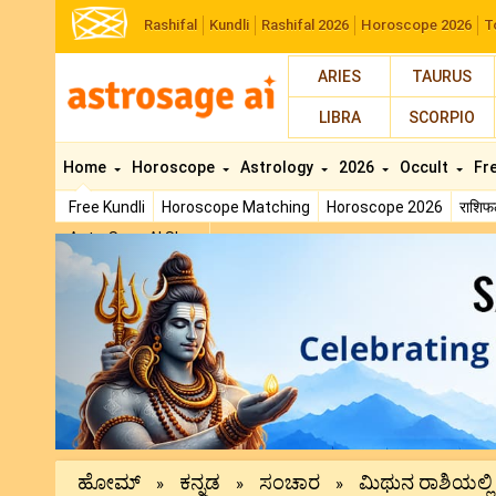
Rashifal
Kundli
Rashifal 2026
Horoscope 2026
T
ARIES
TAURUS
LIBRA
SCORPIO
Home
Horoscope
Astrology
2026
Occult
Fr
Free Kundli
Horoscope Matching
Horoscope 2026
राशि
AstroSage AI Shop
Previous
ಹೋಮ್
ಕನ್ನಡ
ಸಂಚಾರ
ಮಿಥುನ ರಾಶಿಯಲ್ಲಿ 
»
»
»