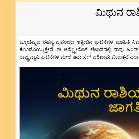
ಮಿಥುನ ರಾಶಿ
ಜ್ಯೋತಿಷ್ಯದ ರಹಸ್ಯ ಪ್ರಪಂಚದ ಇತ್ತೀಚಿನ ಘಟನೆಗಳ ಮಾಹಿತಿ ನಿ
ಕೊಂಡೊಯ್ಯುತ್ತೇವೆ. ಈ ಆಸ್ಟ್ರೋಸೇಜ್ ಲೇಖನದಲ್ಲಿ ನಾವು ಜ
ರಾಷ್ಟ್ರವ್ಯಾಪಿ ಘಟನೆಗಳ ಮೇಲೆ ಇದು ಹೇಗೆ ಪರಿಣಾಮ ಬೀರುತ್ತದೆ ಎಂಬ