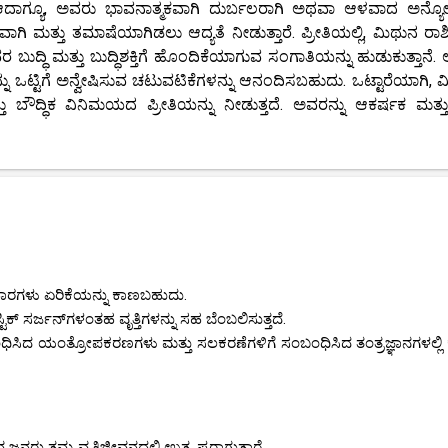
ರೆ. ಆದಾಗ್ಯೂ, ಅವರು ಭಾವನಾತ್ಮಕವಾಗಿ ದುರ್ಬಲರಾಗಿ ಅಥವಾ ಆಳವಾದ ಅನ್ಯೋನ್
ಮತ್ತು ತಮಾಷೆಯಾಗಿಡಲು ಆದ್ಯತೆ ನೀಡುತ್ತಾರೆ. ಪ್ರೀತಿಯಲ್ಲಿ, ಮಿಥುನ ರಾಶಿ
ದ್ಧಿ ಮತ್ತು ಬುದ್ಧಿಶಕ್ತಿಗೆ ಹೊಂದಿಕೆಯಾಗುವ ಸಂಗಾತಿಯನ್ನು ಹುಡುಕುತ್ತಾನೆ.
ನು ಒಟ್ಟಿಗೆ ಅನ್ವೇಷಿಸುವ ಚಟುವಟಿಕೆಗಳನ್ನು ಆನಂದಿಸಬಹುದು. ಒಟ್ಟಾರೆಯಾಗಿ, 
್ತು ಬೌದ್ಧಿಕ ವಿನಿಮಯದ ಪ್ರೀತಿಯನ್ನು ನೀಡುತ್ತದೆ. ಅವರನ್ನು ಆಕರ್ಷಕ ಮತ್ತು
ವಹಾರಗಳು ಏರಿಕೆಯನ್ನು ಕಾಣಬಹುದು.
್ಟಿಕ್ ಸರ್ಜನ್‌ಗಳಂತಹ ವೃತ್ತಿಗಳನ್ನು ಸಹ ಬೆಂಬಲಿಸುತ್ತದೆ.
ಧಿಸಿದ ಯಂತ್ರೋಪಕರಣಗಳು ಮತ್ತು ಸಲಕರಣೆಗಳಿಗೆ ಸಂಬಂಧಿಸಿದ ತಂತ್ರಜ್ಞಾನಗಳಲ್ಲಿ 
ನರು ತಮ್ಮ ವೃತ್ತಿಜೀವನದಲ್ಲಿ ಉತ್ಕೃಷ್ಟರಾಗುತ್ತಾರೆ.