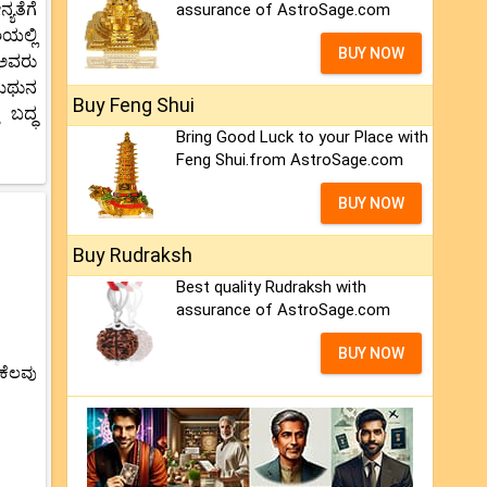
ಯತೆಗೆ
assurance of AstroSage.com
ಯಲ್ಲಿ
BUY NOW
 ಅವರು
ಮಿಥುನ
Buy Feng Shui
 ಬದ್ಧ
Bring Good Luck to your Place with
Feng Shui.from AstroSage.com
BUY NOW
Buy Rudraksh
Best quality Rudraksh with
assurance of AstroSage.com
BUY NOW
ಕೆಲವು