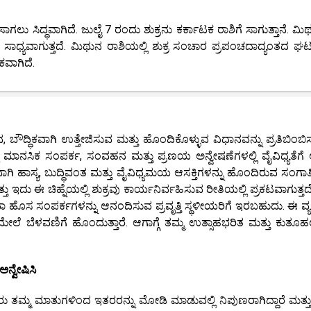
ಗಲು ಸಿದ್ಧವಾಗಿದೆ. ಜುಲೈ 7 ರಂದು ಶುಕ್ರನು ಕರ್ಕಾಟಕ ರಾಶಿಗೆ ಸಾಗುತ್ತಾನೆ. ಮಿ
ಳಲು ಸಾಧ್ಯವಾಗುತ್ತದೆ. ಮಿಥುನ ರಾಶಿಯಲ್ಲಿ ಶುಕ್ರ ಸಂಚಾರ ಪ್ರಪಂಚದಾದ್ಯಂತದ ಘ
ವಾಗಿದೆ.
ಬೌದ್ಧಿಕವಾಗಿ ಉತ್ತೇಜಿಸುವ ಮತ್ತು ಹೊಂದಿಕೊಳ್ಳುವ ವಿಧಾನವನ್ನು ಪ್ರತಿಬಿಂಬಿಸುತ
ಿ ಮಾನಸಿಕ ಸಂಪರ್ಕ, ಸಂವಹನ ಮತ್ತು ಪ್ರಣಯ ಅನ್ವೇಷಣೆಗಳಲ್ಲಿ ವೈವಿಧ್ಯತೆಗೆ ಆ
ಾಗಿ ಹಾಸ್ಯ, ಬುದ್ಧಿವಂತ ಮತ್ತು ವೈವಿಧ್ಯಮಯ ಆಸಕ್ತಿಗಳನ್ನು ಹೊಂದಿರುವ ಸಂಗಾತ
್ತು ಇದು ಈ ಚಿಹ್ನೆಯಲ್ಲಿ ಶುಕ್ರವು ಕಾರ್ಯನಿರ್ವಹಿಸುವ ರೀತಿಯಲ್ಲಿ ಪ್ರಕಟವಾಗುತ್ತದೆ
ಅಥವಾ ಹೊಸ ಸಂಪರ್ಕಗಳನ್ನು ಆನಂದಿಸುವ ಪ್ರವೃತ್ತಿ ಸ್ಥಳೀಯರಿಗೆ ಇರಬಹುದು. ಈ ವ್ಯಕ
ೆ ಬೆಳವಣಿಗೆ ಹೊಂದುತ್ತಾರೆ. ಆಗಾಗ್ಗೆ ತಮ್ಮ ಉತ್ಸಾಹಭರಿತ ಮತ್ತು ಕುತೂಹ
ನ್ವೇಷಿಸಿ
ು ತಮ್ಮ ಮಾತುಗಳಿಂದ ಇತರರನ್ನು ಮೋಡಿ ಮಾಡುವಲ್ಲಿ ನಿಪುಣರಾಗಿದ್ದಾರೆ ಮತ್ತು