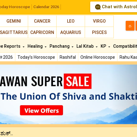
Chat with Astro
oday Horoscope
Calendar 2026
GEMINI
CANCER
LEO
VIRGO
த
SAGITTARIUS
CAPRICORN
AQUARIUS
PISCES
ee Reports
Healing
Panchang
Lal Kitab
KP
Compatibili
फल 2026
Today's Horoscope
Rashifal
Online Horoscope
Rahu Kaa
N
ಶುಕ್..