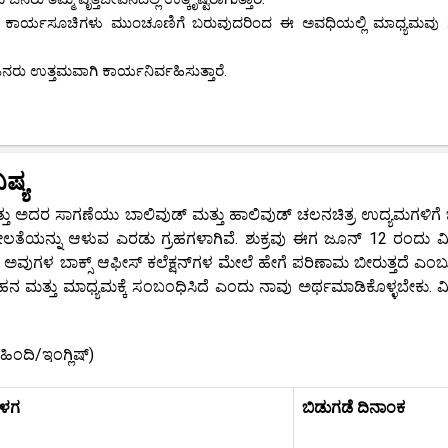
ುಖ ಕಾರ್ಯಸೂಚಿಗಳು ಮುಂಚೂಣಿಗೆ ಬರುವುದರಿಂದ ಈ ಅವಧಿಯಲ್ಲಿ ಮಾಧ್ಯಮವ
ು ಉತ್ತಮವಾಗಿ ಕಾರ್ಯನಿರ್ವಹಿಸುತ್ತಾರೆ.
ಷ್ಯ
್ತು ಅದರ ಸಾಗಣೆಯು ಬಾಲಿವುಡ್ ಮತ್ತು ಹಾಲಿವುಡ್ ಚಲನಚಿತ್ರ ಉದ್ಯಮಗಳಿಗ
ೃಜನಶೀಲತೆಯನ್ನು ಆಳುವ ಎರಡು ಗ್ರಹಗಳಾಗಿವೆ. ಶುಕ್ರವು ಈಗ ಜೂನ್ 12 ರಂದು 
 ಅವುಗಳ ಬಾಕ್ಸ್ ಆಫೀಸ್ ಕಲೆಕ್ಷನ್‌ಗಳ ಮೇಲೆ ಹೇಗೆ ಪರಿಣಾಮ ಬೀರುತ್ತದೆ ಎಂಬು
ವಹನ ಮತ್ತು ಮಾಧ್ಯಮಕ್ಕೆ ಸಂಬಂಧಿಸಿದೆ ಎಂದು ನಾವು ಅರ್ಥಮಾಡಿಕೊಳ್ಳಬೇಕು. 
ಂದಿ/ಇಂಗ್ಲಿಷ್)
ಬಳಗ
ಬಿಡುಗಡೆ ದಿನಾಂಕ