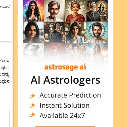
ು ಗಮನ
ೆ ಬಹಳ
ಮಿಥುನ
ದನ್ನು
ಮಿಥುನ