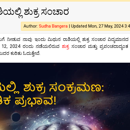
ಯಲ್ಲಿ ಶುಕ್ರ ಸಂಚಾರ
Author:
Sudha Bangera
|
Updated Mon, 27 May, 2024 3:
ಮಗೆ ನೀಡುವ ನಾವು ಇಂದು ಮಿಥುನ ರಾಶಿಯಲ್ಲಿ ಶುಕ್ರ ಸಂಚಾರ ವಿದ್ಯಮಾನದ 
ೂನ್ 12, 2024 ರಂದು ನಡೆಯಲಿರುವ
ಶುಕ್ರ
ಸಂಚಾರ ಮತ್ತು ಪ್ರಪಂಚದಾದ್ಯಂತ 
ುದರ ಕುರಿತು ಓದುತ್ತೇವೆ.