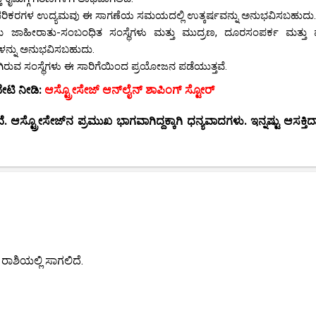
ಾಷನ್ ಪರಿಕರಗಳ ಉದ್ಯಮವು ಈ ಸಾಗಣೆಯ ಸಮಯದಲ್ಲಿ ಉತ್ಕರ್ಷವನ್ನು ಅನುಭವಿಸಬಹುದು.
ಾಹೀರಾತು-ಸಂಬಂಧಿತ ಸಂಸ್ಥೆಗಳು ಮತ್ತು ಮುದ್ರಣ, ದೂರಸಂಪರ್ಕ ಮತ್ತು ಪ
ಗಳನ್ನು ಅನುಭವಿಸಬಹುದು.
ತೊಡಗಿರುವ ಸಂಸ್ಥೆಗಳು ಈ ಸಾರಿಗೆಯಿಂದ ಪ್ರಯೋಜನ ಪಡೆಯುತ್ತವೆ.
ಭೇಟಿ ನೀಡಿ:
ಆಸ್ಟ್ರೋಸೇಜ್ ಆನ್‌ಲೈನ್ ಶಾಪಿಂಗ್ ಸ್ಟೋರ್
ೆ. ಆಸ್ಟ್ರೋಸೇಜ್‌ನ ಪ್ರಮುಖ ಭಾಗವಾಗಿದ್ದಕ್ಕಾಗಿ ಧನ್ಯವಾದಗಳು. ಇನ್ನಷ್ಟು ಆಸಕ್
 ರಾಶಿಯಲ್ಲಿ ಸಾಗಲಿದೆ.