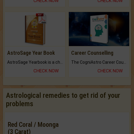
CHECK NOW
CHECK NOW
AstroSage Year Book
Career Counselling
AstroSage Yearbook is a channel to fulfill your dreams and destiny.
The CogniAstro Career Counselling Report is the most comprehensive report available on this topic.
CHECK NOW
CHECK NOW
Astrological remedies to get rid of your
problems
Red Coral / Moonga
(3 Carat)