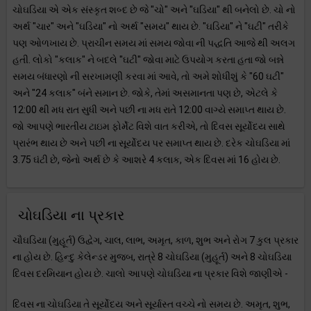
ચોઘડિયા એ એક સંસ્કૃત શબ્દ છે જે "ચો" અને "ઘડિયા" થી બનેલો છે. ચો નો
અર્થ "ચાર" અને "ઘડિયા" નો અર્થ "સમય" થાય છે. "ઘડિયા" ને "ઘટી" તરીકે
પણ ઓળખાય છે. પ્રાચીન સમય માં સમય જોવા ની પદ્ધતિ આજે થી અલગ
હતી. લોકો "કલાક" ને બદલે "ઘટી" જોવા માટે ઉપયોગ કરતા હતા જો બન્ને
સમય બંધારણો ની સરખામણી કરવા માં આવે, તો અમે શોધીશું કે "60 ઘટી"
અને "24 કલાક" બંને સમાન છે. જોકે, તેમાં અસમાનતા પણ છે, એટલે કે
12:00 થી મધ રાત સુધી અને પછી ના મધ રાતે 12:00 વાગ્યે સમાપ્ત થાય છે.
જો આપણે ભારતીય ટાઇમ ફોર્મેટ વિશે વાત કરીએ, તો દિવસ સૂર્યોદય સાથે
પ્રારંભ થાય છે અને પછી ના સૂર્યોદય પર સમાપ્ત થાય છે. દરેક ચોઘડિયા માં
3.75 ઘંટી છે, જેનો અર્થ છે કે આશરે 4 કલાક, એક દિવસ માં 16 હોય છે.
ચોઘડિયા ના પ્રકાર
ચૌઘડિયા (મુહૂર્ત) ઉદ્વેગ, ચાલ, લાભ, અમૃત, કાળ, શુભ અને રોગ 7 કુલ પ્રકાર
ના હોય છે. હિન્દુ કેલેન્ડર મુજબ, રાત્રે 8 ચોઘડિયા (મુહૂર્ત) અને 8 ચોઘડિયા
દિવસ દરમિયાન હોય છે. ચાલો આપણે ચોઘડિયા ના પ્રકાર વિશે જાણીએ -
દિવસ ના ચોઘડિયા તે સૂર્યોદય અને સૂર્યાસ્ત વચ્ચે નો સમય છે. અમૃત, શુભ,