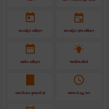
સાપ્તાહિક રાશિફળ
સાપ્તાહિક પ્રેમ રાશિફળ
માસિક રાશિફળ
જ્યોતિષ શીખો
લાલ કિતાબ ગુજરાતી માં
આજ નો રાહુ કાળ