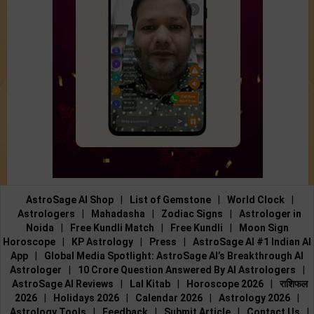
AstroSage AI Shop
|
List of Gemstone
|
World Clock
|
Astrologers
|
Mahadasha
|
Zodiac Signs
|
Astrologer in
Noida
|
Free Kundli Match
|
Free Kundli
|
Moon Sign
Horoscope
|
KP Astrology
|
Press
|
AstroSage AI #1 Indian AI
App
|
Global Media Spotlight: AstroSage AI’s Breakthrough AI
Astrologer
|
10 Crore Question Answered By AI Astrologers
|
AstroSage AI Reviews
|
Lal Kitab
|
Horoscope 2026
|
राशिफल
2026
|
Holidays 2026
|
Calendar 2026
|
Astrology 2026
|
Astrology Tools
|
Feedback
|
Submit Article
|
Contact Us
|