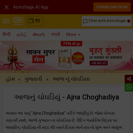

AstroSage AI App
DOWNLOAD NOW
₹
0
Chat with Astrologer
chat_bubble_outline
हिन्दी
தமிழ்
తెలుగు
मराठी
More
હોમ
ગુજરાતી
આજ નું ચોઘડિયા
»
»
આજનું ચોઘડિયું - Ajna Choghadiya
અમારું આ પાનું "Ajna Choghadiya" તરીકે જાણીતું છે, જેમાં ચોક્કસ
ગણતરી સાથે, આજે ગુજરાત ના ચોઘડિયા છે. વૈદિક જ્યોતિષ વિદ્યા પર
આધારિત, ચોઘડિયા ની મદદ થી તમને દિવસ અને રાત નો શુભ અને અશુભ