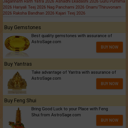
Jagannath Rath Yatra 2026
Ashadhi Ekadashi 2026
Guru Purnima
2026
Hariyali Teej 2026
Nag Panchami 2026
Onam/Thiruvonam
2026
Raksha Bandhan 2026
Kajari Teej 2026
Buy Gemstones
Best quality gemstones with assurance of
AstroSage.com
BUY NOW
Buy Yantras
Take advantage of Yantra with assurance of
AstroSage.com
BUY NOW
Buy Feng Shui
Bring Good Luck to your Place with Feng
Shui.from AstroSage.com
BUY NOW