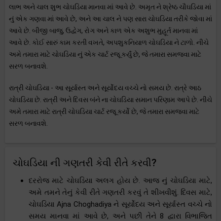
લાભ અને ચાલ શુભ ચોઘડિયા માનવા માં આવે છે. અમૃત ને શ્રેષ્ઠ ચૌઘડિયા માં
નું એક ગણવા માં આવે છે, અને આ ચાલ ને પણ સારા ચોઘડિયા તરીકે જોવા માં
આવે છે. બીજી બાજુ, ઉદ્વેગ, રોગ અને કાળ એક અશુભ મુહૂર્ત માનવા માં
આવે છે. કોઈ સારું કામ કરતી વખતે, અપશુકનિયાળ ચોઘડિયા ને ટાળો. નીચે
અમે તમારા માટે ચોઘડિયા નું એક ચાર્ટ રજૂ કર્યું છે, જે તમારા સમજવા માટે
સરળ બનાવશે.
રાત્રી ચોઘડિયા - આ સૂર્યાસ્ત અને સૂર્યોદય વચ્ચે નો સમય છે. રાત્રે આઠ
ચોઘડિયા છે. રાત્રી અને દિવસ બંને ના ચોઘડિયા સમાન પરિણામ આપે છે. નીચે
અમે તમારા માટે રાત્રી ચોઘડિયા ચાર્ટ રજૂ કર્યો છે, જે તમારા સમજવા માટે
સરળ બનાવશે.
ચોઘડિયા ની ગણતરી કેવી રીતે કરવી?
દરરોજ માટે ચોઘડિયા અલગ હોય છે. આજ નું ચોઘડિયા માટે,
અમે તમને તેનું કેવી રીતે ગણતરી કરવું તે શીખવીશું. દિવસ માટે,
ચોઘડિયા Ajna Choghadiya ને સૂર્યોદય અને સૂર્યાસ્ત વચ્ચે નો
સમય માનવા માં આવે છે, અને પછી તેને 8 દ્વારા વિભાજિત