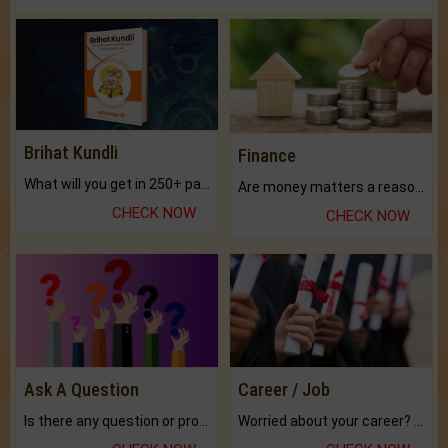
Brihat Kundli
Finance
What will you get in 250+ pages Colored Brihat Kundli.
Are money matters a reason for the dark-circles under your eyes?
CHECK NOW
CHECK NOW
Ask A Question
Career / Job
Is there any question or problem lingering.
Worried about your career? don't know what is.