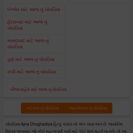
બેંગ્લોર માટે આજ નું ચોઘડિયા
હૈદરાબાદ માટે આજ નું
ચોઘડિયા
અમદાવાદ માટે આજ નું
ચોઘડિયા
પુણે માટે આજ નું ચોઘડિયા
રાંચી માટે આજ નું ચોઘડિયા
બીજા શહેરો માટે આજ નું ચોઘડિયા
ગઈકાલ નું ચોઘડિયા
આવતીકાલ નું ચોઘડિયા
ચોઘડિયા Ajna Choghadiya હિન્દુ પંચાંગ નો એક ખાસ ભાગ છે. જ્યોતિષ
વિદ્યા અનુસાર, જો કોઈ મહત્વપૂર્ણ કાર્ય માટે કોઈ શુભ મુહૂર્ત ના મળે, તો આ