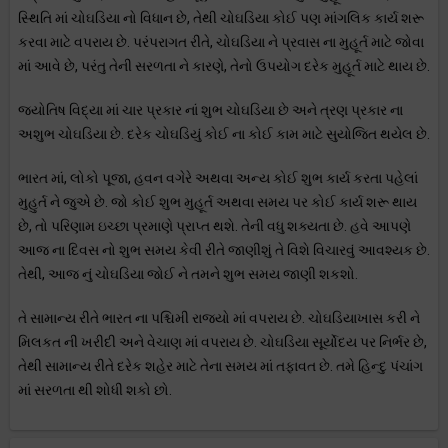
સ્થિતિ માં ચોઘડિયા નો વિધાન છે, તેથી ચોઘડિયા કોઈ પણ માંગલિક કાર્ય શરૂ
કરવા માટે વપરાય છે. પરંપરાગત રીતે, ચોઘડિયા ને પ્રવાસ ના મુહૂર્ત માટે જોવા
માં આવે છે, પરંતુ તેની સરળતા ને કારણે, તેનો ઉપયોગ દરેક મુહૂર્ત માટે થાય છે.
જ્યોતિષ વિદ્યા માં ચાર પ્રકાર નાં શુભ ચોઘડિયા છે અને ત્રણ પ્રકાર ના
અશુભ ચોઘડિયા છે. દરેક ચોઘડિયું કોઈ ના કોઈ કામ માટે સુયોજિત થયેલ છે.
ભારત માં, લોકો પૂજા, હવન વગેરે અથવા અન્ય કોઈ શુભ કાર્ય કરતા પહેલાં
મુહુર્ત ને જુએ છે. જો કોઈ શુભ મુહૂર્ત અથવા સમય પર કોઈ કાર્ય શરૂ થાય
છે, તો પરિણામ ઇચ્છા પ્રમાણે પ્રાપ્ત થશે. તેની વધુ શક્યતા છે. હવે આપણે
આજ ના દિવસ નો શુભ સમય કેવી રીતે જાણીશું તે વિશે વિચારવું આવશ્યક છે.
તેથી, આજ નું ચોઘડિયા જોઈ ને તમને શુભ સમય જાણી શકશો.
તે સામાન્ય રીતે ભારત ના પશ્ચિમી રાજ્યો માં વપરાય છે. ચોઘડિયાખાસ કરી ને
મિલકત ની ખરીદી અને વેચાણ માં વપરાય છે. ચોઘડિયા સૂર્યોદય પર નિર્ભર છે,
તેથી સામાન્ય રીતે દરેક શહેર માટે તેના સમય માં તફાવત છે. તમે હિન્દુ પંચાંગ
માં સરળતા થી શોધી શકો છો.