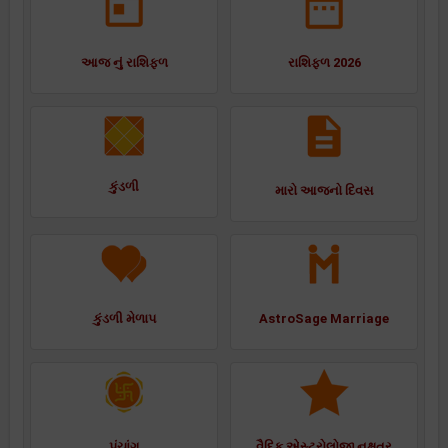
આજ નું રાશિફળ
રાશિફળ 2026
કુંડળી
મારો આજનો દિવસ
કુંડળી મેળાપ
AstroSage Marriage
પંચાંગ
વૈદિક એસ્ટ્રોલોજી નક્ષત્ર