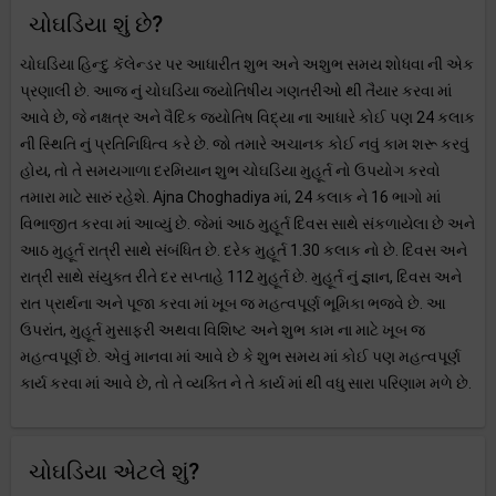
ચોઘડિયા શું છે?
ચોઘડિયા હિન્દુ કૅલેન્ડર પર આધારીત શુભ અને અશુભ સમય શોધવા ની એક
પ્રણાલી છે. આજ નું ચોઘડિયા જ્યોતિષીય ગણતરીઓ થી તૈયાર કરવા માં
આવે છે, જે નક્ષત્ર અને વૈદિક જ્યોતિષ વિદ્યા ના આધારે કોઈ પણ 24 કલાક
ની સ્થિતિ નું પ્રતિનિધિત્વ કરે છે. જો તમારે અચાનક કોઈ નવું કામ શરૂ કરવું
હોય, તો તે સમયગાળા દરમિયાન શુભ ચોઘડિયા મુહૂર્ત નો ઉપયોગ કરવો
તમારા માટે સારું રહેશે. Ajna Choghadiya માં, 24 કલાક ને 16 ભાગો માં
વિભાજીત કરવા માં આવ્યું છે. જેમાં આઠ મુહૂર્ત દિવસ સાથે સંકળાયેલા છે અને
આઠ મુહૂર્ત રાત્રી સાથે સંબંધિત છે. દરેક મુહૂર્ત 1.30 કલાક નો છે. દિવસ અને
રાત્રી સાથે સંયુક્ત રીતે દર સપ્તાહે 112 મુહૂર્ત છે. મુહૂર્ત નું જ્ઞાન, દિવસ અને
રાત પ્રાર્થના અને પૂજા કરવા માં ખૂબ જ મહત્વપૂર્ણ ભૂમિકા ભજવે છે. આ
ઉપરાંત, મુહૂર્ત મુસાફરી અથવા વિશિષ્ટ અને શુભ કામ ના માટે ખૂબ જ
મહત્વપૂર્ણ છે. એવું માનવા માં આવે છે કે શુભ સમય માં કોઈ પણ મહત્વપૂર્ણ
કાર્ય કરવા માં આવે છે, તો તે વ્યક્તિ ને તે કાર્ય માં થી વધુ સારા પરિણામ મળે છે.
ચોઘડિયા એટલે શું?