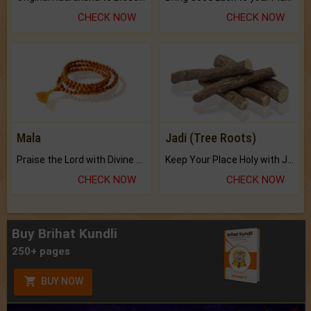
CHECK NOW
CHECK NOW
Mala
Jadi (Tree Roots)
Praise the Lord with Divine Energies of Mala.
Keep Your Place Holy with Jadi.
CHECK NOW
CHECK NOW
Buy Brihat Kundli
250+ pages
BUY NOW