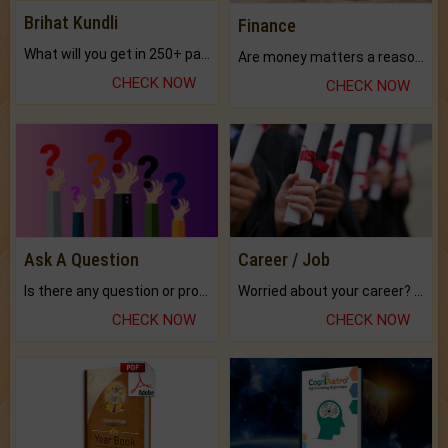
Brihat Kundli
Finance
What will you get in 250+ pages Colored Brihat Kundli.
Are money matters a reason for the dark-circles under your eyes?
CHECK NOW
CHECK NOW
Ask A Question
Career / Job
Is there any question or problem lingering.
Worried about your career? don't know what is.
CHECK NOW
CHECK NOW