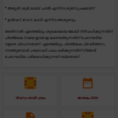
* അമൃത്, ശുഭ്, ലാബ്, ചാൽ എന്നിവ ശുഭസൂചകമാണ്
* ഉദ്വേഗ്, റോഗ്, കാൾ എന്നിവ അശുഭവും
അതിനാൽ ഏതെങ്കിലും ശുഭകരമായ ജോലി നിർവഹിക്കുന്നതിന്
പ്രത്യേക സമയ ഇടവേള കണ്ടെത്തുന്നതിന് ഛൊഘടിയ
വളരെ പ്രധാനമാണ്. ഏതെങ്കിലും പ്രത്യേക പ്രവർത്തനം
നടത്തുമ്പോൾ പരമാവധി ഫലം ലഭിക്കുന്നതിന് നിങ്ങൾ
ഛൊഘടിയ പരിശോധിക്കുന്നത് നല്ലതാണ്.
ദിവസം രാശി ഫലം
ജാതകം 2026