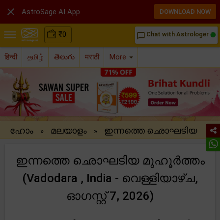

AstroSage AI App
DOWNLOAD NOW
₹
0
Chat with Astrologer
chat_bubble_outline
हिन्दी
தமிழ்
తెలుగు
मराठी
More
ഹോം
മലയാളം
ഇന്നത്തെ ഛൊഘടിയ
»
»
ഇന്നത്തെ ഛൊഘടിയ മുഹൂർത്തം
(Vadodara , India - വെള്ളിയാഴ്ച,
ഓഗസ്റ്റ് 7, 2026)