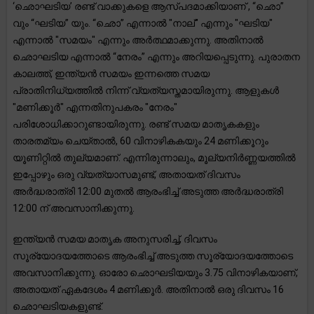
‘ഛൊഘടിയ’ രണ്ട് വാക്കുകളെ ആസ്പദമാക്കിയാണ് , “ഛൊ”
വും “ഘടിയ” യും. “ഛൊ” എന്നാൽ "നാല്" എന്നും "ഘടിയ"
എന്നാൽ "സമയം" എന്നും അർത്ഥമാക്കുന്നു. അതിനാൽ
ഛൊഘടിയ എന്നാൽ “നേരം” എന്നും അറിയപ്പെടുന്നു. പുരാതന
കാലത്ത്, ഇന്ത്യൻ സമയം ഇന്നത്തെ സമയ
പ്രാതിനിധ്യത്തിൽ നിന്ന് വ്യത്യസ്തമായിരുന്നു. ആളുകൾ
"മണിക്കൂർ" എന്നതിനുപകരം "നേരം"
പരിശോധിക്കാറുണ്ടായിരുന്നു. രണ്ട് സമയ മാതൃകകളും
താരതമ്യം ചെയ്താൽ, 60 വിനാഴികകയും 24 മണിക്കൂറും
യൂണിറ്റിൽ തുല്യമാണ്. എന്നിരുന്നാലും, മൂല്യനിർണ്ണയത്തിൽ
ഇപ്പോഴും ഒരു വ്യത്യാസമുണ്ട്, അതായത് ദിവസം
അർദ്ധരാത്രി 12:00 മുതൽ ആരംഭിച്ച് അടുത്ത അർദ്ധരാത്രി
12:00 ന് അവസാനിക്കുന്നു.
ഇന്ത്യൻ സമയ മാതൃക അനുസരിച്ച്, ദിവസം
സൂര്യോദയത്തോടെ ആരംഭിച്ച് അടുത്ത സൂര്യോദയത്തോടെ
അവസാനിക്കുന്നു. ഓരോ ഛൊഘടിയയും 3.75 വിനാഴികയാണ്,
അതായത് ഏകദേശം 4 മണിക്കൂർ. അതിനാൽ ഒരു ദിവസം 16
ഛൊഘടിയകളുണ്ട്.