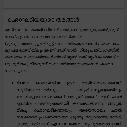
ഛൊഘടിയയുടെ തരങ്ങൾ
അടിസ്ഥാനപരമായി ഉദ്വേഗ്, ചാൽ, ലാബ്, അമൃത്, കാൽ, ശുഭ്,
റോഗ് എന്നിങ്ങനെ 7 തരം ഛൊഘടിയകൾ
(മുഹൂർത്തങ്ങൾ)ഉണ്ട്. എട്ട് ഛൊഘടിയകൾ പകൽ സമയത്തും
മറ്റ് എട്ട് രാത്രിയിലും ആണ്. അതിനാൽ, ഹിന്ദു പഞ്ചാഗത്തിൽ
രണ്ട് തരം ഛൊഘടിയകൾ നിലവിലുണ്ട്, രണ്ടിലും 8 ഛൊഘടിയ
(മുഹൂർത്തം) വീതമുണ്ട്. ഛൊഘടിയയുടെ തരങ്ങൾ ചുവടെ
ചേർക്കുന്നു:
ദിവസ ഛൊഘടിയ:
ഇത് അടിസ്ഥാനപരമായി
സൂര്യോദയത്തിനും സൂര്യാസ്തമയത്തിനും
ഇടയിലുള്ള സമയമാണ്. അമൃത്, ലാബ്, ശുഭ്, ചാൽ
എന്നിവ ശുഭസൂചകമായി കണക്കാക്കുന്നു. അമൃത്
മികച്ച ഛൊഘടികയായും, അതേസമയം ചാൽ
നല്ലതായും കണക്കാക്കപ്പെടുന്നു. മറുവശത്ത്, റോഗ്,
കാൽ, ഉദ്‌വെഗ് എന്നിവ മോശം മുഹൂർത്തങ്ങളായി