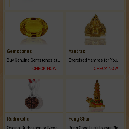
Gemstones
Yantras
Buy Genuine Gemstones at Best Prices.
Energised Yantras for You.
CHECK NOW
CHECK NOW
Rudraksha
Feng Shui
Original Rudraksha to Bless Your Way.
Bring Good Luck to your Place with Feng Shui.