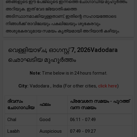
ഞങ്ങളുടെ ഈ പേജിലൂടെ ഇന്നത്തെ ചോഗാഡിയ മുഹൂർത്തം
അറിയുക. ഇത് വേദ ജ്യോതിഷത്തെ
അടിസ്ഥാനമാക്കിയുള്ളതാണ്, ഇതിന്റെ സഹായത്തോടെ
നിങ്ങൾക്ക് രാവിലേയും പകലിലേയും ശുഭകരവും
അശുഭകരവുമായ സമയം കൃത്യമായി അറിയാൻ കഴിയും.
വെള്ളിയാഴ്ച, ഓഗസ്റ്റ് 7, 2026Vadodara
ഛൊഘടിയ മുഹൂർത്തം
Note:
Time below is in 24 hours format.
City:
Vadodara , India (For other cities,
click here
)
ദിവസം
പ്രവേശന സമയം - പുറത്ത്
ഫലം
ചോഗാഡിയ
വന്ന സമയം
Chal
Good
06:11 - 07:49
Laabh
Auspicious
07:49 - 09:27