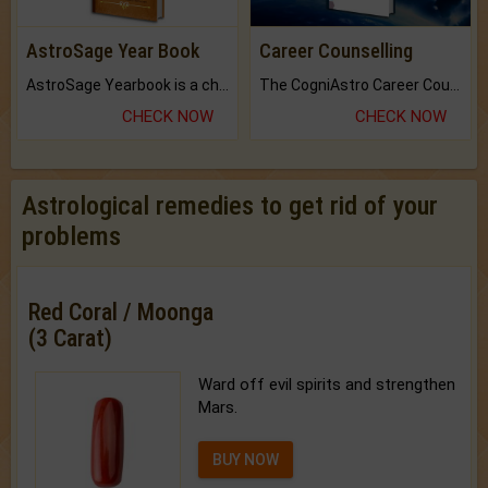
AstroSage Year Book
Career Counselling
AstroSage Yearbook is a channel to fulfill your dreams and destiny.
The CogniAstro Career Counselling Report is the most comprehensive report available on this topic.
CHECK NOW
CHECK NOW
Astrological remedies to get rid of your
problems
Red Coral / Moonga
(3 Carat)
Ward off evil spirits and strengthen
Mars.
BUY NOW