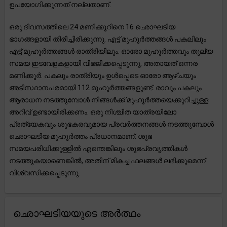
ഉപയോഗിക്കുന്നത് നല്ലതാണ്.
ഒരു ദിവസത്തിലെ 24 മണിക്കൂറിനെ 16 ഛൊഘടിയ
ഭാഗങ്ങളായി തിരിച്ചിരിക്കുന്നു. എട്ട് മുഹൂർത്തങ്ങൾ പകലിലും
എട്ട് മുഹൂർത്തങ്ങൾ രാത്രിയിലും. ഓരോ മുഹൂർത്തവും തുല്യ
സമയ ഇടവേളകളായി വിഭജിക്കപ്പെടുന്നു, അതായത് ഒന്നര
മണിക്കൂർ. പകലും രാത്രിയും ഉൾപ്പെടെ ഓരോ ആഴ്ചയും
അടിസ്ഥാനപരമായി 112 മുഹൂർത്തങ്ങളുണ്ട്. രാവും പകലും
ആരാധന നടത്തുമ്പോൾ നിങ്ങൾക്ക് മുഹൂർത്തയെക്കുറിച്ചുള്ള
അറിവ് ഉണ്ടായിരിക്കണം. ഒരു നിശ്ചിത യാത്രയിലോ
പ്രത്യേകവും ശുഭകരവുമായ പ്രവർത്തനങ്ങൾ നടത്തുമ്പോൾ
ഛൊഘടിയ മുഹൂർത്തം പ്രധാനമാണ്. ശുഭ
സമയപരിധിക്കുള്ളിൽ എന്തെങ്കിലും ശുഭപ്രവൃത്തികൾ
നടത്തുകയാണെങ്കിൽ, അതിന് മികച്ച ഫലങ്ങൾ ലഭിക്കുമെന്ന്
വിശ്വസിക്കപ്പെടുന്നു.
ഛൊഘടിയയുടെ അർത്ഥം