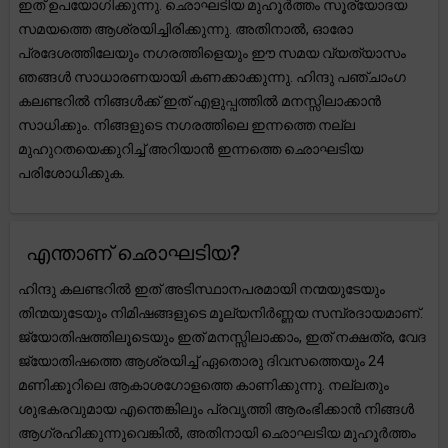
ഇത് ഉപയോഗിക്കുന്നു. ഛൊഘടിയ മുഹൂർത്തം സൂര്യോദയ
സമയത്തെ ആശ്രയിച്ചിരിക്കുന്നു. അതിനാൽ, ഓരോ
പ്രദേശത്തിലേയും നഗരത്തിളെയും ഈ സമയ വ്യത്യാസം
ഞങ്ങൾ സാധാരണയായി കണക്കാക്കുന്നു. ഹിന്ദു പഞ്ചാംഗ
കലണ്ടറിൽ നിങ്ങൾക്ക് ഇത് എളുപ്പത്തിൽ മനസ്സിലാക്കാൻ
സാധിക്കും. നിങ്ങളുടെ നഗരത്തിലെ ഇന്നത്തെ നല്ല
മുഹുറതയെക്കുറിച്ച് അറിയാൻ ഇന്നത്തെ ഛൊഘടിയ
പരിശോധിക്കുക.
എന്താണ് ഛൊഘടിയ?
ഹിന്ദു കലണ്ടറിൽ ഇത് അടിസ്ഥാനപരമായി നന്മയുടേയും
തിന്മയുടേയും നിമിഷങ്ങളുടെ മൂല്യനിർണ്ണയ സമ്പ്രദായമാണ്.
ജ്യോതിഷത്തിലൂടെയും ഇത് മനസ്സിലാക്കാം, ഇത് നക്ഷത്ര, വേദ
ജ്യോതിഷത്തെ ആശ്രയിച്ച് ഏതൊരു ദിവസത്തെയും 24
മണിക്കൂറിലെ ആകാശഗോളത്തെ കാണിക്കുന്നു. നല്ലതും
ശുഭകരവുമായ എന്തെങ്കിലും പ്രവൃത്തി ആരംഭിക്കാൻ നിങ്ങൾ
ആഗ്രഹിക്കുന്നുവെങ്കിൽ, അതിനായി ഛൊഘടിയ മുഹൂർത്തം