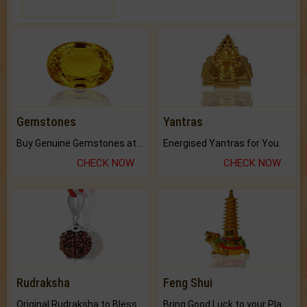
Gemstones
Yantras
Buy Genuine Gemstones at Best Prices.
Energised Yantras for You.
CHECK NOW
CHECK NOW
Rudraksha
Feng Shui
Original Rudraksha to Bless Your Way.
Bring Good Luck to your Place with Feng Shui.