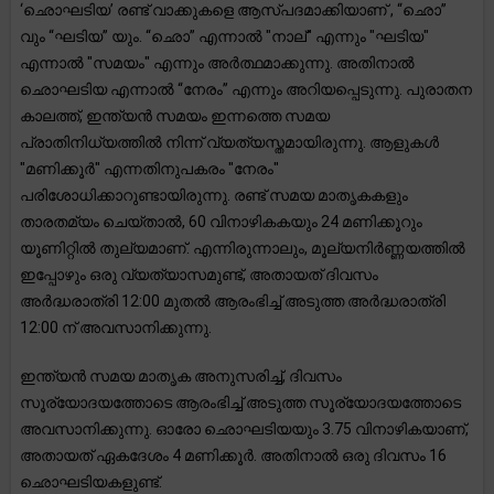
‘ഛൊഘടിയ’ രണ്ട് വാക്കുകളെ ആസ്പദമാക്കിയാണ് , “ഛൊ”
വും “ഘടിയ” യും. “ഛൊ” എന്നാൽ "നാല്" എന്നും "ഘടിയ"
എന്നാൽ "സമയം" എന്നും അർത്ഥമാക്കുന്നു. അതിനാൽ
ഛൊഘടിയ എന്നാൽ “നേരം” എന്നും അറിയപ്പെടുന്നു. പുരാതന
കാലത്ത്, ഇന്ത്യൻ സമയം ഇന്നത്തെ സമയ
പ്രാതിനിധ്യത്തിൽ നിന്ന് വ്യത്യസ്തമായിരുന്നു. ആളുകൾ
"മണിക്കൂർ" എന്നതിനുപകരം "നേരം"
പരിശോധിക്കാറുണ്ടായിരുന്നു. രണ്ട് സമയ മാതൃകകളും
താരതമ്യം ചെയ്താൽ, 60 വിനാഴികകയും 24 മണിക്കൂറും
യൂണിറ്റിൽ തുല്യമാണ്. എന്നിരുന്നാലും, മൂല്യനിർണ്ണയത്തിൽ
ഇപ്പോഴും ഒരു വ്യത്യാസമുണ്ട്, അതായത് ദിവസം
അർദ്ധരാത്രി 12:00 മുതൽ ആരംഭിച്ച് അടുത്ത അർദ്ധരാത്രി
12:00 ന് അവസാനിക്കുന്നു.
ഇന്ത്യൻ സമയ മാതൃക അനുസരിച്ച്, ദിവസം
സൂര്യോദയത്തോടെ ആരംഭിച്ച് അടുത്ത സൂര്യോദയത്തോടെ
അവസാനിക്കുന്നു. ഓരോ ഛൊഘടിയയും 3.75 വിനാഴികയാണ്,
അതായത് ഏകദേശം 4 മണിക്കൂർ. അതിനാൽ ഒരു ദിവസം 16
ഛൊഘടിയകളുണ്ട്.