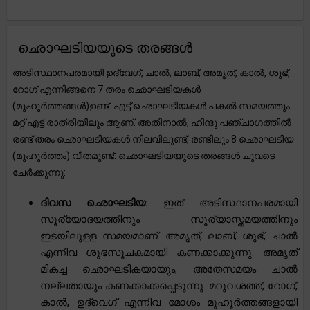
ഛൊഘടിയയുടെ തരങ്ങൾ
അടിസ്ഥാനപരമായി ഉദ്വേഗ്, ചാൽ, ലാബ്, അമൃത്, കാൽ, ശുഭ്,
റോഗ് എന്നിങ്ങനെ 7 തരം ഛൊഘടിയകൾ
(മുഹൂർത്തങ്ങൾ)ഉണ്ട്. എട്ട് ഛൊഘടിയകൾ പകൽ സമയത്തും
മറ്റ് എട്ട് രാത്രിയിലും ആണ്. അതിനാൽ, ഹിന്ദു പഞ്ചാഗത്തിൽ
രണ്ട് തരം ഛൊഘടിയകൾ നിലവിലുണ്ട്, രണ്ടിലും 8 ഛൊഘടിയ
(മുഹൂർത്തം) വീതമുണ്ട്. ഛൊഘടിയയുടെ തരങ്ങൾ ചുവടെ
ചേർക്കുന്നു:
ദിവസ ഛൊഘടിയ:
ഇത് അടിസ്ഥാനപരമായി
സൂര്യോദയത്തിനും സൂര്യാസ്തമയത്തിനും
ഇടയിലുള്ള സമയമാണ്. അമൃത്, ലാബ്, ശുഭ്, ചാൽ
എന്നിവ ശുഭസൂചകമായി കണക്കാക്കുന്നു. അമൃത്
മികച്ച ഛൊഘടികയായും, അതേസമയം ചാൽ
നല്ലതായും കണക്കാക്കപ്പെടുന്നു. മറുവശത്ത്, റോഗ്,
കാൽ, ഉദ്‌വെഗ് എന്നിവ മോശം മുഹൂർത്തങ്ങളായി