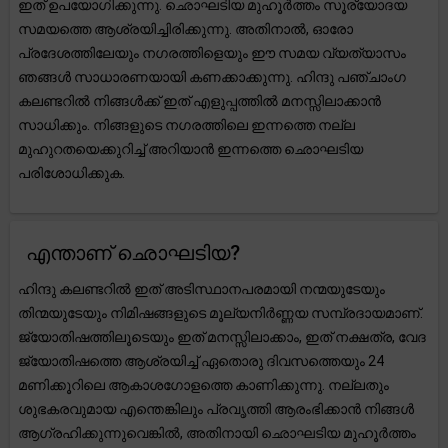
ഇത് ഉപയോഗിക്കുന്നു. ഛൊഘടിയ മുഹൂർത്തം സൂര്യോദയ
സമയത്തെ ആശ്രയിച്ചിരിക്കുന്നു. അതിനാൽ, ഓരോ
പ്രദേശത്തിലേയും നഗരത്തിളെയും ഈ സമയ വ്യത്യാസം
ഞങ്ങൾ സാധാരണയായി കണക്കാക്കുന്നു. ഹിന്ദു പഞ്ചാംഗ
കലണ്ടറിൽ നിങ്ങൾക്ക് ഇത് എളുപ്പത്തിൽ മനസ്സിലാക്കാൻ
സാധിക്കും. നിങ്ങളുടെ നഗരത്തിലെ ഇന്നത്തെ നല്ല
മുഹുറതയെക്കുറിച്ച് അറിയാൻ ഇന്നത്തെ ഛൊഘടിയ
പരിശോധിക്കുക.
എന്താണ് ഛൊഘടിയ?
ഹിന്ദു കലണ്ടറിൽ ഇത് അടിസ്ഥാനപരമായി നന്മയുടേയും
തിന്മയുടേയും നിമിഷങ്ങളുടെ മൂല്യനിർണ്ണയ സമ്പ്രദായമാണ്.
ജ്യോതിഷത്തിലൂടെയും ഇത് മനസ്സിലാക്കാം, ഇത് നക്ഷത്ര, വേദ
ജ്യോതിഷത്തെ ആശ്രയിച്ച് ഏതൊരു ദിവസത്തെയും 24
മണിക്കൂറിലെ ആകാശഗോളത്തെ കാണിക്കുന്നു. നല്ലതും
ശുഭകരവുമായ എന്തെങ്കിലും പ്രവൃത്തി ആരംഭിക്കാൻ നിങ്ങൾ
ആഗ്രഹിക്കുന്നുവെങ്കിൽ, അതിനായി ഛൊഘടിയ മുഹൂർത്തം