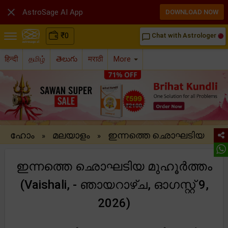

AstroSage AI App
DOWNLOAD NOW
₹
0
Chat with Astrologer
chat_bubble_outline
हिन्दी
தமிழ்
తెలుగు
मराठी
More
ഹോം
മലയാളം
ഇന്നത്തെ ഛൊഘടിയ
»
»
ഇന്നത്തെ ഛൊഘടിയ മുഹൂർത്തം
(Vaishali, - ഞായറാഴ്ച, ഓഗസ്റ്റ് 9,
2026)