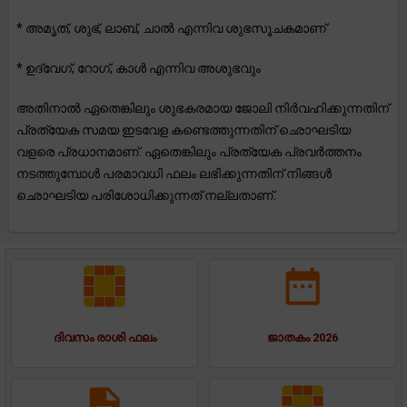
* അമൃത്, ശുഭ്, ലാബ്, ചാൽ എന്നിവ ശുഭസൂചകമാണ്
* ഉദ്വേഗ്, റോഗ്, കാൾ എന്നിവ അശുഭവും
അതിനാൽ ഏതെങ്കിലും ശുഭകരമായ ജോലി നിർവഹിക്കുന്നതിന്
പ്രത്യേക സമയ ഇടവേള കണ്ടെത്തുന്നതിന് ഛൊഘടിയ
വളരെ പ്രധാനമാണ്. ഏതെങ്കിലും പ്രത്യേക പ്രവർത്തനം
നടത്തുമ്പോൾ പരമാവധി ഫലം ലഭിക്കുന്നതിന് നിങ്ങൾ
ഛൊഘടിയ പരിശോധിക്കുന്നത് നല്ലതാണ്.
ദിവസം രാശി ഫലം
ജാതകം 2026