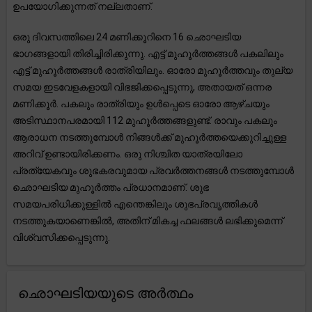
ഉപയോഗിക്കുന്നത് നല്ലതാണ്.
ഒരു ദിവസത്തിലെ 24 മണിക്കൂറിനെ 16 ഛൊഘടിയ
ഭാഗങ്ങളായി തിരിച്ചിരിക്കുന്നു. എട്ട് മുഹൂർത്തങ്ങൾ പകലിലും
എട്ട് മുഹൂർത്തങ്ങൾ രാത്രിയിലും. ഓരോ മുഹൂർത്തവും തുല്യ
സമയ ഇടവേളകളായി വിഭജിക്കപ്പെടുന്നു, അതായത് ഒന്നര
മണിക്കൂർ. പകലും രാത്രിയും ഉൾപ്പെടെ ഓരോ ആഴ്ചയും
അടിസ്ഥാനപരമായി 112 മുഹൂർത്തങ്ങളുണ്ട്. രാവും പകലും
ആരാധന നടത്തുമ്പോൾ നിങ്ങൾക്ക് മുഹൂർത്തയെക്കുറിച്ചുള്ള
അറിവ് ഉണ്ടായിരിക്കണം. ഒരു നിശ്ചിത യാത്രയിലോ
പ്രത്യേകവും ശുഭകരവുമായ പ്രവർത്തനങ്ങൾ നടത്തുമ്പോൾ
ഛൊഘടിയ മുഹൂർത്തം പ്രധാനമാണ്. ശുഭ
സമയപരിധിക്കുള്ളിൽ എന്തെങ്കിലും ശുഭപ്രവൃത്തികൾ
നടത്തുകയാണെങ്കിൽ, അതിന് മികച്ച ഫലങ്ങൾ ലഭിക്കുമെന്ന്
വിശ്വസിക്കപ്പെടുന്നു.
ഛൊഘടിയയുടെ അർത്ഥം