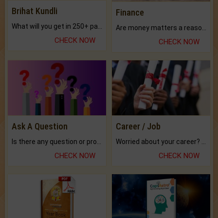
Brihat Kundli
Finance
What will you get in 250+ pages Colored Brihat Kundli.
Are money matters a reason for the dark-circles under your eyes?
CHECK NOW
CHECK NOW
Ask A Question
Career / Job
Is there any question or problem lingering.
Worried about your career? don't know what is.
CHECK NOW
CHECK NOW