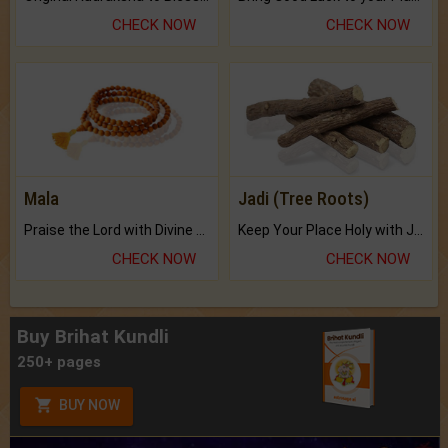
CHECK NOW
CHECK NOW
Mala
Jadi (Tree Roots)
Praise the Lord with Divine Energies of Mala.
Keep Your Place Holy with Jadi.
CHECK NOW
CHECK NOW
Buy Brihat Kundli
250+ pages
BUY NOW