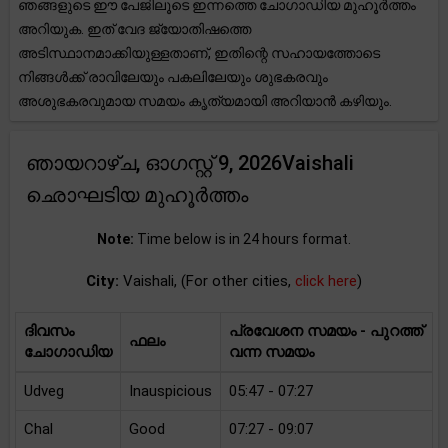
ഞങ്ങളുടെ ഈ പേജിലൂടെ ഇന്നത്തെ ചോഗാഡിയ മുഹൂർത്തം
അറിയുക. ഇത് വേദ ജ്യോതിഷത്തെ
അടിസ്ഥാനമാക്കിയുള്ളതാണ്, ഇതിന്റെ സഹായത്തോടെ
നിങ്ങൾക്ക് രാവിലേയും പകലിലേയും ശുഭകരവും
അശുഭകരവുമായ സമയം കൃത്യമായി അറിയാൻ കഴിയും.
ഞായറാഴ്ച, ഓഗസ്റ്റ് 9, 2026Vaishali
ഛൊഘടിയ മുഹൂർത്തം
Note:
Time below is in 24 hours format.
City:
Vaishali, (For other cities,
click here
)
ദിവസം
പ്രവേശന സമയം - പുറത്ത്
ഫലം
ചോഗാഡിയ
വന്ന സമയം
Udveg
Inauspicious
05:47 - 07:27
Chal
Good
07:27 - 09:07