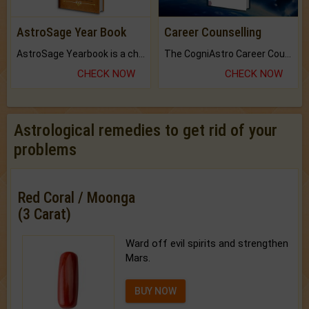
AstroSage Year Book
Career Counselling
AstroSage Yearbook is a channel to fulfill your dreams and destiny.
The CogniAstro Career Counselling Report is the most comprehensive report available on this topic.
CHECK NOW
CHECK NOW
Astrological remedies to get rid of your
problems
Red Coral / Moonga
(3 Carat)
Ward off evil spirits and strengthen
Mars.
BUY NOW