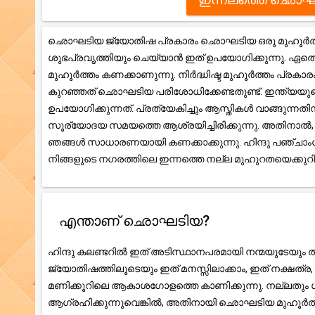
ഛൊഘടിയ ജ്യോതിഷ പ്രകാരം ഛൊഘടിയ ഒരു മുഹൂർത്തം 
ശുഭപ്രവൃത്തിയും ചെയ്യാൻ ഇത് ഉപയോഗിക്കുന്നു. ഏതെങ
മുഹൂർത്തം കണക്കാണുന്നു. നിർദ്ധിഷ്ട മുഹൂർത്തം പ്രകാ
കുറഞ്ഞത് ഛൊഘടിയ പരിശോധിക്കേണ്ടതുണ്ട്. ഇന്ത്യയു
ഉപയോഗിക്കുന്നത്. പ്രത്യേകിച്ചും ആസ്തികൾ വാങ്ങുന്ന
സൂര്യോദയ സമയത്തെ ആശ്രയിച്ചിരിക്കുന്നു. അതിനാ
ഞങ്ങൾ സാധാരണയായി കണക്കാക്കുന്നു. ഹിന്ദു പഞ്ചാംഗ ക
നിങ്ങളുടെ നഗരത്തിലെ ഇന്നത്തെ നല്ല മുഹുറതയെക്കു
എന്താണ് ഛൊഘടിയ?
ഹിന്ദു കലണ്ടറിൽ ഇത് അടിസ്ഥാനപരമായി നന്മയുടേയും തി
ജ്യോതിഷത്തിലൂടെയും ഇത് മനസ്സിലാക്കാം, ഇത് നക്ഷത
മണിക്കൂറിലെ ആകാശഗോളത്തെ കാണിക്കുന്നു. നല്ലതും ശ
ആഗ്രഹിക്കുന്നുവെങ്കിൽ, അതിനായി ഛൊഘടിയ മുഹൂർത്ത