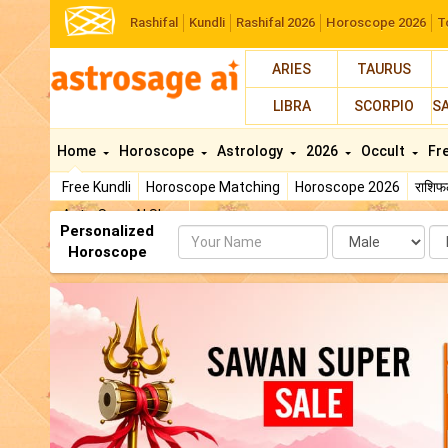
Rashifal
Kundli
Rashifal 2026
Horoscope 2026
T
ARIES
TAURUS
LIBRA
SCORPIO
S
Home
Horoscope
Astrology
2026
Occult
Fr
Free Kundli
Horoscope Matching
Horoscope 2026
राशि
AstroSage AI Shop
Personalized
Name
Da
Horoscope