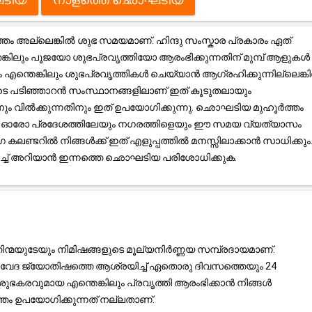
അല്ലെങ്കിൽ ശുഭ സമയമാണ്. ഹിന്ദു സംസ്കാര പ്രകാരം ഏത്
്കിലും പൂജയോ ശുഭപ്രവൃത്തിയോ ആരംഭിക്കുന്നതിന് മുമ്പ് ആളുകൾ
രം എന്തെങ്കിലും ശുഭപ്രവൃത്തികൾ ചെയ്യാൻ ആഗ്രഹിക്കുന്നില്ലെങ്ക
ടെ പടിഞ്ഞാറൻ സംസ്ഥാനങ്ങളിലാണ് ഇത് കൂടുതലായും
തിനും വിൽക്കുന്നതിനും ഇത് ഉപയോഗിക്കുന്നു. ഛൊഘടിയ മുഹൂർത്തം
ൽ, ഓരോ പ്രദേശത്തിലേയും നഗരത്തിളെയും ഈ സമയ വ്യത്യാസം
ലണ്ടറിൽ നിങ്ങൾക്ക് ഇത് എളുപ്പത്തിൽ മനസ്സിലാക്കാൻ സാധിക്കും
റിച്ച് അറിയാൻ ഇന്നത്തെ ഛൊഘടിയ പരിശോധിക്കുക.
ന്മയുടേയും നിമിഷങ്ങളുടെ മൂല്യനിർണ്ണയ സമ്പ്രദായമാണ്.
്ര, വേദ ജ്യോതിഷത്തെ ആശ്രയിച്ച് ഏതൊരു ദിവസത്തെയും 24
ുഭകരവുമായ എന്തെങ്കിലും പ്രവൃത്തി ആരംഭിക്കാൻ നിങ്ങൾ
ം ഉപയോഗിക്കുന്നത് നല്ലതാണ്.