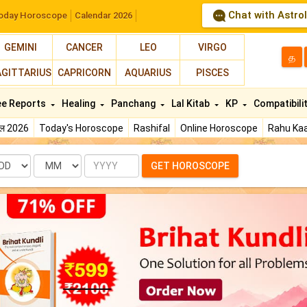
Chat with Astro
oday Horoscope
Calendar 2026
GEMINI
CANCER
LEO
VIRGO
த
AGITTARIUS
CAPRICORN
AQUARIUS
PISCES
ee Reports
Healing
Panchang
Lal Kitab
KP
Compatibili
फल 2026
Today's Horoscope
Rashifal
Online Horoscope
Rahu Kaa
te
Month
Year
GET HOROSCOPE