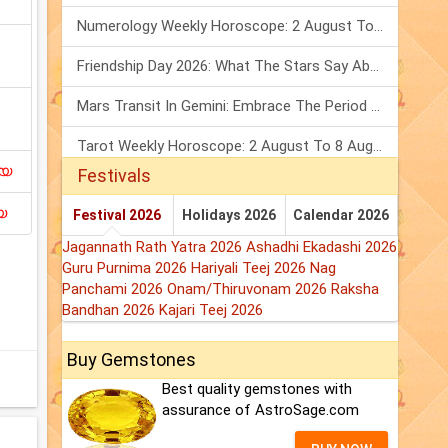
Numerology Weekly Horoscope: 2 August To 8 August, 2026
Friendship Day 2026: What The Stars Say About Your Best Friend!
Mars Transit In Gemini: Embrace The Period Full Of Energy & Intelligence
Tarot Weekly Horoscope: 2 August To 8 August, 2026
ിയ
Festivals
യ
Festival 2026
Holidays 2026
Calendar 2026
Jagannath Rath Yatra 2026
Ashadhi Ekadashi 2026
Guru Purnima 2026
Hariyali Teej 2026
Nag
Panchami 2026
Onam/Thiruvonam 2026
Raksha
Bandhan 2026
Kajari Teej 2026
Buy Gemstones
Best quality gemstones with
assurance of AstroSage.com