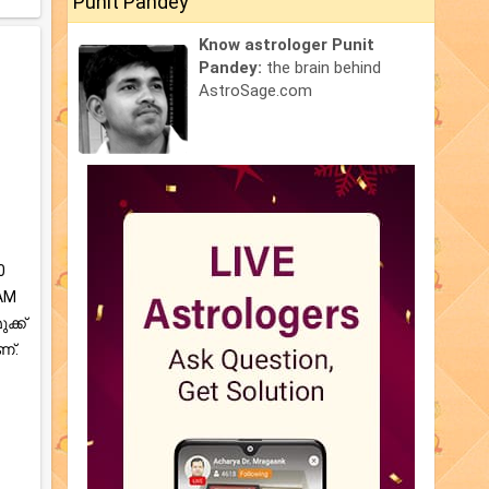
Punit Pandey
Know astrologer Punit
Pandey:
the brain behind
AstroSage.com
0
 AM
ക്ക്
്.