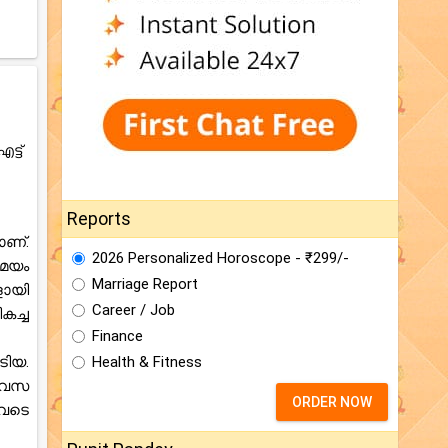
്ട്
Reports
ാണ്.
2026 Personalized Horoscope - ₹299/-
സമയം
Marriage Report
ളായി
Career / Job
കച്ച
Finance
ിയ.
Health & Fitness
ിവസ
ORDER NOW
ുവടെ