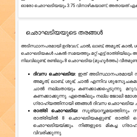
ഓരോ ഛൊഘടിയയും 3.75 വിനാഴികയാണ്, അതായത് ഏകദേ
ഛൊഘടിയയുടെ തരങ്ങൾ
അടിസ്ഥാനപരമായി ഉദ്വേഗ്, ചാൽ, ലാബ്, അമൃത്, കാൽ, ശു
ഛൊഘടിയകൾ പകൽ സമയത്തും മറ്റ് എട്ട് രാത്രിയിലും
നിലവിലുണ്ട്, രണ്ടിലും 8 ഛൊഘടിയ (മുഹൂർത്തം) വീതമുണ
ദിവസ ഛൊഘടിയ:
ഇത് അടിസ്ഥാനപരമായി സ
അമൃത്, ലാബ്, ശുഭ്, ചാൽ എന്നിവ ശുഭസൂചക
ചാൽ നല്ലതായും കണക്കാക്കപ്പെടുന്നു. മറു
കണക്കാക്കുന്നു. ഏതെങ്കിലും നല്ല ജോലി മോശ
ഗ്രാഹ്യത്തിനായി ഞങ്ങൾ ദിവസ ഛൊഘടിയ ചാർട്ട്
രാത്രി ഛൊഘടിയ:
സൂര്യാസ്തമയത്തിനും
രാത്രിയിൽ 8 ഛൊഘടിയകളുണ്ട്. രാത്രി 
ഛൊഘടിയയ്ക്കും. നിങ്ങളുടെ മികച്ച ഗ്ര
വിവരിക്കുന്നു.