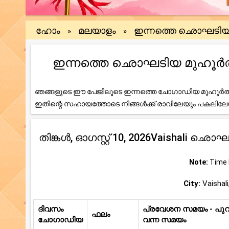
ഹോം
മലയാളം
ഇന്നത്തെ ഛൊഘടി
»
»
ഇന്നത്തെ ഛൊഘടിയ മുഹൂർത്തം (Va
ഞങ്ങളുടെ ഈ പേജിലൂടെ ഇന്നത്തെ ചോഗാഡിയ മുഹൂർത്ത
ഇതിന്റെ സഹായത്തോടെ നിങ്ങൾക്ക് രാവിലേയും പകലി
തിങ്കള്‍, ഓഗസ്റ്റ് 10, 2026Vaishali ഛ
Note:
Time b
City:
Vaishali
ദിവസം
പ്രവേശന സമയം - പുറത
ഫലം
ചോഗാഡിയ
വന്ന സമയം