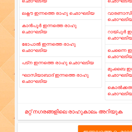
ഛൊഘടിയ
ഛൊഘടി
ലക്നൗ ഇന്നത്തെ രാഹു ഛൊഘടിയ
വാരണാസി 
ഛൊഘടി
കാൻപൂർ ഇന്നത്തെ രാഹു
ഛൊഘടിയ
റായ്പുർ ഇ
ഛൊഘടി
ഭോപാൽ ഇന്നത്തെ രാഹു
ഛൊഘടിയ
ചെന്നൈ ഇന
ഛൊഘടി
പട്ന ഇന്നത്തെ രാഹു ഛൊഘടിയ
മുംബൈ ഇന
ഘാസിയാബാദ് ഇന്നത്തെ രാഹു
ഛൊഘടി
ഛൊഘടിയ
കൊൽക്കത്ത
ഛൊഘടി
മറ്റ് നഗരങ്ങളിലെ രാഹുകാലം അറിയുക
ഇന്നലത്തെ ഛൊഘ