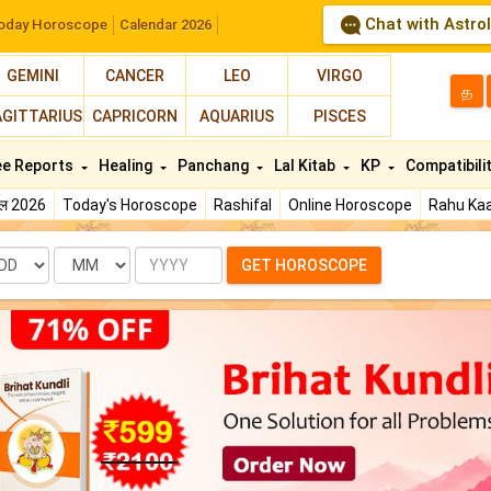
Chat with Astro
oday Horoscope
Calendar 2026
GEMINI
CANCER
LEO
VIRGO
த
AGITTARIUS
CAPRICORN
AQUARIUS
PISCES
ee Reports
Healing
Panchang
Lal Kitab
KP
Compatibili
फल 2026
Today's Horoscope
Rashifal
Online Horoscope
Rahu Kaa
te
Month
Year
GET HOROSCOPE