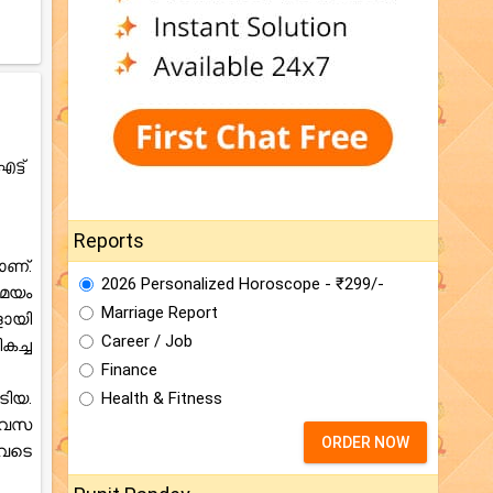
്ട്
Reports
ാണ്.
2026 Personalized Horoscope - ₹299/-
സമയം
Marriage Report
ളായി
Career / Job
കച്ച
Finance
ിയ.
Health & Fitness
ിവസ
ORDER NOW
ുവടെ