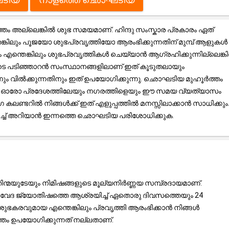
അല്ലെങ്കിൽ ശുഭ സമയമാണ്. ഹിന്ദു സംസ്കാര പ്രകാരം ഏത്
്കിലും പൂജയോ ശുഭപ്രവൃത്തിയോ ആരംഭിക്കുന്നതിന് മുമ്പ് ആളുകൾ
രം എന്തെങ്കിലും ശുഭപ്രവൃത്തികൾ ചെയ്യാൻ ആഗ്രഹിക്കുന്നില്ലെങ്ക
ടെ പടിഞ്ഞാറൻ സംസ്ഥാനങ്ങളിലാണ് ഇത് കൂടുതലായും
തിനും വിൽക്കുന്നതിനും ഇത് ഉപയോഗിക്കുന്നു. ഛൊഘടിയ മുഹൂർത്തം
ൽ, ഓരോ പ്രദേശത്തിലേയും നഗരത്തിളെയും ഈ സമയ വ്യത്യാസം
ലണ്ടറിൽ നിങ്ങൾക്ക് ഇത് എളുപ്പത്തിൽ മനസ്സിലാക്കാൻ സാധിക്കും
റിച്ച് അറിയാൻ ഇന്നത്തെ ഛൊഘടിയ പരിശോധിക്കുക.
ന്മയുടേയും നിമിഷങ്ങളുടെ മൂല്യനിർണ്ണയ സമ്പ്രദായമാണ്.
്ര, വേദ ജ്യോതിഷത്തെ ആശ്രയിച്ച് ഏതൊരു ദിവസത്തെയും 24
ുഭകരവുമായ എന്തെങ്കിലും പ്രവൃത്തി ആരംഭിക്കാൻ നിങ്ങൾ
ം ഉപയോഗിക്കുന്നത് നല്ലതാണ്.