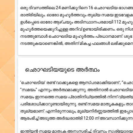
ഒരു ദിവസത്തിലെ 24 മണിക്കൂറിനെ 16 ഛൊഘടിയ ഭാഗങ്ങളായി 
രാത്രിയിലും. ഓരോ മുഹൂർത്തവും തുല്യ സമയ ഇടവേളകളായി
ഉൾപ്പെടെ ഓരോ ആഴ്ചയും അടിസ്ഥാനപരമായി 112 മുഹൂർത്
മുഹൂർത്തയെക്കുറിച്ചുള്ള അറിവ് ഉണ്ടായിരിക്കണം. ഒരു
നടത്തുമ്പോൾ ഛൊഘടിയ മുഹൂർത്തം പ്രധാനമാണ്. ശുഭ സ
നടത്തുകയാണെങ്കിൽ, അതിന് മികച്ച ഫലങ്ങൾ ലഭിക്കുമെന്ന് 
ഛൊഘടിയയുടെ അർത്ഥം
‘ഛൊഘടിയ’ രണ്ട് വാക്കുകളെ ആസ്പദമാക്കിയാണ് , “ഛൊ”
"സമയം" എന്നും അർത്ഥമാക്കുന്നു. അതിനാൽ ഛൊഘടിയ എന
സമയം ഇന്നത്തെ സമയ പ്രാതിനിധ്യത്തിൽ നിന്ന് വ്യത്യ
പരിശോധിക്കാറുണ്ടായിരുന്നു. രണ്ട് സമയ മാതൃകകളും താ
തുല്യമാണ്. എന്നിരുന്നാലും, മൂല്യനിർണ്ണയത്തിൽ ഇപ്പ
ആരംഭിച്ച് അടുത്ത അർദ്ധരാത്രി 12:00 ന് അവസാനിക്കുന്നു
ഇന്ത്യൻ സമയ മാതൃക അനുസരിച്ച്, ദിവസം സൂര്യോദയത