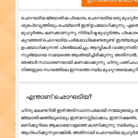
ഛൊഘടിയ ജ്യോതിഷ പ്രകാരം ഛൊഘടിയ ഒരു മുഹൂർത്തം 
ശുഭപ്രവൃത്തിയും ചെയ്യാൻ ഇത് ഉപയോഗിക്കുന്നു. ഏതെങ
മുഹൂർത്തം കണക്കാണുന്നു. നിർദ്ധിഷ്ട മുഹൂർത്തം പ്രകാ
കുറഞ്ഞത് ഛൊഘടിയ പരിശോധിക്കേണ്ടതുണ്ട്. ഇന്ത്യയു
ഉപയോഗിക്കുന്നത്. പ്രത്യേകിച്ചും ആസ്തികൾ വാങ്ങുന്ന
സൂര്യോദയ സമയത്തെ ആശ്രയിച്ചിരിക്കുന്നു. അതിനാ
ഞങ്ങൾ സാധാരണയായി കണക്കാക്കുന്നു. ഹിന്ദു പഞ്ചാംഗ ക
നിങ്ങളുടെ നഗരത്തിലെ ഇന്നത്തെ നല്ല മുഹുറതയെക്കു
എന്താണ് ഛൊഘടിയ?
ഹിന്ദു കലണ്ടറിൽ ഇത് അടിസ്ഥാനപരമായി നന്മയുടേയും തി
ജ്യോതിഷത്തിലൂടെയും ഇത് മനസ്സിലാക്കാം, ഇത് നക്ഷത
മണിക്കൂറിലെ ആകാശഗോളത്തെ കാണിക്കുന്നു. നല്ലതും ശ
ആഗ്രഹിക്കുന്നുവെങ്കിൽ, അതിനായി ഛൊഘടിയ മുഹൂർത്ത