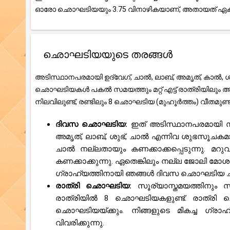
ഓരോ ഛൊഘടിയയും 3.75 വിനാഴികയാണ്, അതായത് ഏകദേ
ഛൊഘടിയയുടെ തരങ്ങൾ
അടിസ്ഥാനപരമായി ഉദ്വേഗ്, ചാൽ, ലാബ്, അമൃത്, കാൽ, ശു
ഛൊഘടിയകൾ പകൽ സമയത്തും മറ്റ് എട്ട് രാത്രിയിലും
നിലവിലുണ്ട്, രണ്ടിലും 8 ഛൊഘടിയ (മുഹൂർത്തം) വീതമുണ
ദിവസ ഛൊഘടിയ:
ഇത് അടിസ്ഥാനപരമായി സ
അമൃത്, ലാബ്, ശുഭ്, ചാൽ എന്നിവ ശുഭസൂചക
ചാൽ നല്ലതായും കണക്കാക്കപ്പെടുന്നു. മറു
കണക്കാക്കുന്നു. ഏതെങ്കിലും നല്ല ജോലി മോശ
ഗ്രാഹ്യത്തിനായി ഞങ്ങൾ ദിവസ ഛൊഘടിയ ചാർട്ട്
രാത്രി ഛൊഘടിയ:
സൂര്യാസ്തമയത്തിനും
രാത്രിയിൽ 8 ഛൊഘടിയകളുണ്ട്. രാത്രി 
ഛൊഘടിയയ്ക്കും. നിങ്ങളുടെ മികച്ച ഗ്ര
വിവരിക്കുന്നു.