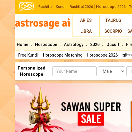
Rashifal
Kundli
Rashifal 2026
Horoscope 2026
T
ARIES
TAURUS
LIBRA
SCORPIO
S
Home
Horoscope
Astrology
2026
Occult
Fr
Free Kundli
Horoscope Matching
Horoscope 2026
राशि
AstroSage AI Shop
Personalized
Name
Da
Horoscope