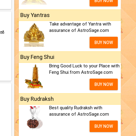
BUY NOW
Buy Yantras
Take advantage of Yantra with
assurance of AstroSage.com
ിൽ
BUY NOW
Buy Feng Shui
.
Bring Good Luck to your Place with
Feng Shui.from AstroSage.com
BUY NOW
Buy Rudraksh
Best quality Rudraksh with
assurance of AstroSage.com
BUY NOW