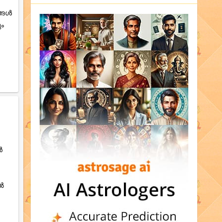
ങ്ങൾ
ും
ൻ
തൽ