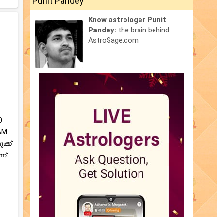
Punit Pandey
Know astrologer Punit
Pandey:
the brain behind
AstroSage.com
0
 AM
ക്ക്
്.