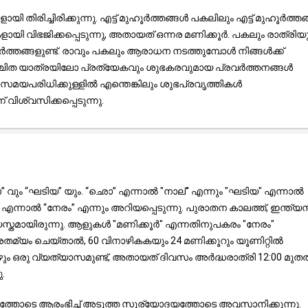
തിരിച്ചിരിക്കുന്നു. എട്ട് മുഹൂർത്തങ്ങൾ പകലിലും എട്ട് മുഹൂർത്ത
 വിഭജിക്കപ്പെടുന്നു, അതായത് ഒന്നര മണിക്കൂർ. പകലും രാത്രിയ
തങ്ങളുണ്ട്. രാവും പകലും ആരാധന നടത്തുമ്പോൾ നിങ്ങൾക്ക്
 നിശ്ചിത യാത്രയിലോ പ്രത്യേകവും ശുഭകരവുമായ പ്രവർത്തനങ്ങൾ
മയപരിധിക്കുള്ളിൽ എന്തെങ്കിലും ശുഭപ്രവൃത്തികൾ
വിശ്വസിക്കപ്പെടുന്നു.
 വും “ഘടിയ” യും. “ഛൊ” എന്നാൽ "നാല്" എന്നും "ഘടിയ" എന്നാൽ
്നാൽ “നേരം” എന്നും അറിയപ്പെടുന്നു. പുരാതന കാലത്ത്, ഇന്ത്യ
സ്തമായിരുന്നു. ആളുകൾ "മണിക്കൂർ" എന്നതിനുപകരം "നേരം"
രതമ്യം ചെയ്താൽ, 60 വിനാഴികകയും 24 മണിക്കൂറും യൂണിറ്റിൽ
ോഴും ഒരു വ്യത്യാസമുണ്ട്, അതായത് ദിവസം അർദ്ധരാത്രി 12:00 മു
.
്തോടെ ആരംഭിച്ച് അടുത്ത സൂര്യോദയത്തോടെ അവസാനിക്കുന്നു.