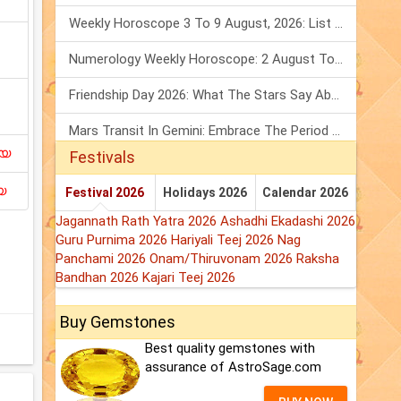
Weekly Horoscope 3 To 9 August, 2026: List Of Fasts & Festivals
Numerology Weekly Horoscope: 2 August To 8 August, 2026
Friendship Day 2026: What The Stars Say About Your Best Friend!
Mars Transit In Gemini: Embrace The Period Full Of Energy & Intelligence
ിയ
Festivals
യ
Festival 2026
Holidays 2026
Calendar 2026
Jagannath Rath Yatra 2026
Ashadhi Ekadashi 2026
Guru Purnima 2026
Hariyali Teej 2026
Nag
Panchami 2026
Onam/Thiruvonam 2026
Raksha
Bandhan 2026
Kajari Teej 2026
Buy Gemstones
Best quality gemstones with
assurance of AstroSage.com