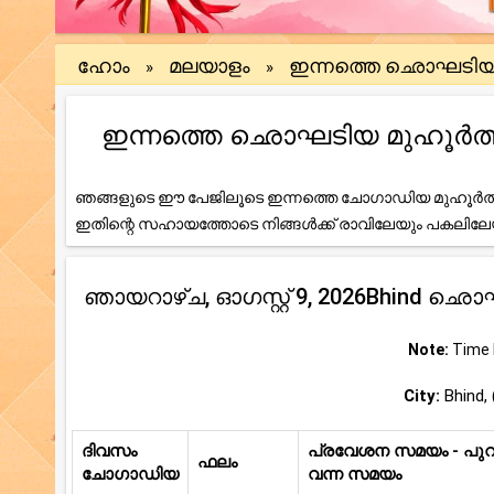
ഹോം
മലയാളം
ഇന്നത്തെ ഛൊഘടി
»
»
ഇന്നത്തെ ഛൊഘടിയ മുഹൂർത്തം (
ഞങ്ങളുടെ ഈ പേജിലൂടെ ഇന്നത്തെ ചോഗാഡിയ മുഹൂർത്ത
ഇതിന്റെ സഹായത്തോടെ നിങ്ങൾക്ക് രാവിലേയും പകലി
ഞായറാഴ്ച, ഓഗസ്റ്റ് 9, 2026Bhind ഛ
Note:
Time b
City:
Bhind, 
ദിവസം
പ്രവേശന സമയം - പുറത
ഫലം
ചോഗാഡിയ
വന്ന സമയം