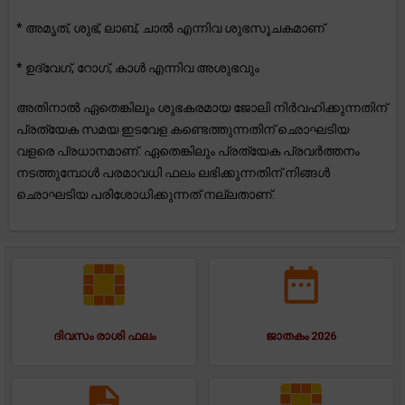
* അമൃത്, ശുഭ്, ലാബ്, ചാൽ എന്നിവ ശുഭസൂചകമാണ്
* ഉദ്വേഗ്, റോഗ്, കാൾ എന്നിവ അശുഭവും
അതിനാൽ ഏതെങ്കിലും ശുഭകരമായ ജോലി നിർവഹിക്കുന്നതിന്
പ്രത്യേക സമയ ഇടവേള കണ്ടെത്തുന്നതിന് ഛൊഘടിയ
വളരെ പ്രധാനമാണ്. ഏതെങ്കിലും പ്രത്യേക പ്രവർത്തനം
നടത്തുമ്പോൾ പരമാവധി ഫലം ലഭിക്കുന്നതിന് നിങ്ങൾ
ഛൊഘടിയ പരിശോധിക്കുന്നത് നല്ലതാണ്.
ദിവസം രാശി ഫലം
ജാതകം 2026