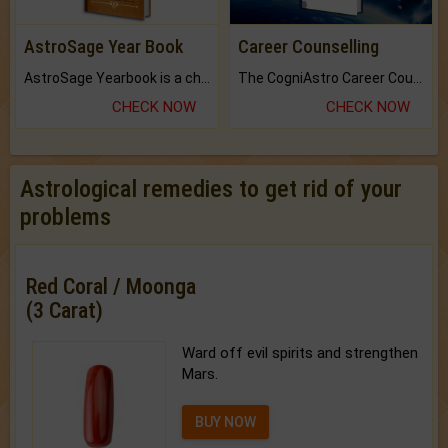
AstroSage Year Book
Career Counselling
AstroSage Yearbook is a channel to fulfill your dreams and destiny.
The CogniAstro Career Counselling Report is the most comprehensive report available on this topic.
CHECK NOW
CHECK NOW
Astrological remedies to get rid of your
problems
Red Coral / Moonga
(3 Carat)
Ward off evil spirits and strengthen
Mars.
BUY NOW