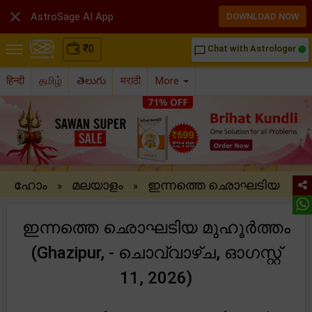

AstroSage AI App
DOWNLOAD NOW
₹
0
Chat with Astrologer
chat_bubble_outline
हिन्दी
தமிழ்
తెలుగు
मराठी
More
ഹോം
മലയാളം
ഇന്നത്തെ ഛൊഘടിയ
»
»
ഇന്നത്തെ ഛൊഘടിയ മുഹൂർത്തം
(Ghazipur, - ചൊവ്വാഴ്ച, ഓഗസ്റ്റ്
11, 2026)