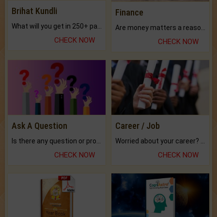
Brihat Kundli
Finance
What will you get in 250+ pages Colored Brihat Kundli.
Are money matters a reason for the dark-circles under your eyes?
CHECK NOW
CHECK NOW
Ask A Question
Career / Job
Is there any question or problem lingering.
Worried about your career? don't know what is.
CHECK NOW
CHECK NOW