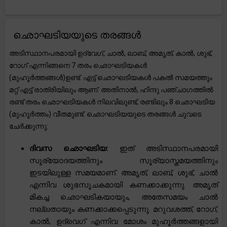
ഛൊഘടിയയുടെ തരങ്ങൾ
അടിസ്ഥാനപരമായി ഉദ്വേഗ്, ചാൽ, ലാബ്, അമൃത്, കാൽ, ശുഭ്,
റോഗ് എന്നിങ്ങനെ 7 തരം ഛൊഘടിയകൾ
(മുഹൂർത്തങ്ങൾ)ഉണ്ട്. എട്ട് ഛൊഘടിയകൾ പകൽ സമയത്തും
മറ്റ് എട്ട് രാത്രിയിലും ആണ്. അതിനാൽ, ഹിന്ദു പഞ്ചാഗത്തിൽ
രണ്ട് തരം ഛൊഘടിയകൾ നിലവിലുണ്ട്, രണ്ടിലും 8 ഛൊഘടിയ
(മുഹൂർത്തം) വീതമുണ്ട്. ഛൊഘടിയയുടെ തരങ്ങൾ ചുവടെ
ചേർക്കുന്നു:
ദിവസ ഛൊഘടിയ:
ഇത് അടിസ്ഥാനപരമായി
സൂര്യോദയത്തിനും സൂര്യാസ്തമയത്തിനും
ഇടയിലുള്ള സമയമാണ്. അമൃത്, ലാബ്, ശുഭ്, ചാൽ
എന്നിവ ശുഭസൂചകമായി കണക്കാക്കുന്നു. അമൃത്
മികച്ച ഛൊഘടികയായും, അതേസമയം ചാൽ
നല്ലതായും കണക്കാക്കപ്പെടുന്നു. മറുവശത്ത്, റോഗ്,
കാൽ, ഉദ്‌വെഗ് എന്നിവ മോശം മുഹൂർത്തങ്ങളായി