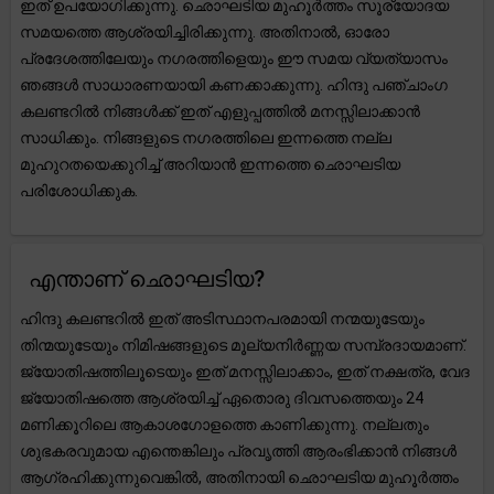
ഇത് ഉപയോഗിക്കുന്നു. ഛൊഘടിയ മുഹൂർത്തം സൂര്യോദയ
സമയത്തെ ആശ്രയിച്ചിരിക്കുന്നു. അതിനാൽ, ഓരോ
പ്രദേശത്തിലേയും നഗരത്തിളെയും ഈ സമയ വ്യത്യാസം
ഞങ്ങൾ സാധാരണയായി കണക്കാക്കുന്നു. ഹിന്ദു പഞ്ചാംഗ
കലണ്ടറിൽ നിങ്ങൾക്ക് ഇത് എളുപ്പത്തിൽ മനസ്സിലാക്കാൻ
സാധിക്കും. നിങ്ങളുടെ നഗരത്തിലെ ഇന്നത്തെ നല്ല
മുഹുറതയെക്കുറിച്ച് അറിയാൻ ഇന്നത്തെ ഛൊഘടിയ
പരിശോധിക്കുക.
എന്താണ് ഛൊഘടിയ?
ഹിന്ദു കലണ്ടറിൽ ഇത് അടിസ്ഥാനപരമായി നന്മയുടേയും
തിന്മയുടേയും നിമിഷങ്ങളുടെ മൂല്യനിർണ്ണയ സമ്പ്രദായമാണ്.
ജ്യോതിഷത്തിലൂടെയും ഇത് മനസ്സിലാക്കാം, ഇത് നക്ഷത്ര, വേദ
ജ്യോതിഷത്തെ ആശ്രയിച്ച് ഏതൊരു ദിവസത്തെയും 24
മണിക്കൂറിലെ ആകാശഗോളത്തെ കാണിക്കുന്നു. നല്ലതും
ശുഭകരവുമായ എന്തെങ്കിലും പ്രവൃത്തി ആരംഭിക്കാൻ നിങ്ങൾ
ആഗ്രഹിക്കുന്നുവെങ്കിൽ, അതിനായി ഛൊഘടിയ മുഹൂർത്തം