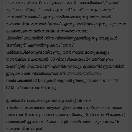
‘ഛൊഘടിയ’ രണ്ട് വാക്കുകളെ ആസ്പദമാക്കിയാണ് , “ഛൊ”
വും “ഘടിയ” യും. “ഛൊ” എന്നാൽ "നാല്" എന്നും "ഘടിയ"
എന്നാൽ "സമയം" എന്നും അർത്ഥമാക്കുന്നു. അതിനാൽ
ഛൊഘടിയ എന്നാൽ “നേരം” എന്നും അറിയപ്പെടുന്നു. പുരാതന
കാലത്ത്, ഇന്ത്യൻ സമയം ഇന്നത്തെ സമയ
പ്രാതിനിധ്യത്തിൽ നിന്ന് വ്യത്യസ്തമായിരുന്നു. ആളുകൾ
"മണിക്കൂർ" എന്നതിനുപകരം "നേരം"
പരിശോധിക്കാറുണ്ടായിരുന്നു. രണ്ട് സമയ മാതൃകകളും
താരതമ്യം ചെയ്താൽ, 60 വിനാഴികകയും 24 മണിക്കൂറും
യൂണിറ്റിൽ തുല്യമാണ്. എന്നിരുന്നാലും, മൂല്യനിർണ്ണയത്തിൽ
ഇപ്പോഴും ഒരു വ്യത്യാസമുണ്ട്, അതായത് ദിവസം
അർദ്ധരാത്രി 12:00 മുതൽ ആരംഭിച്ച് അടുത്ത അർദ്ധരാത്രി
12:00 ന് അവസാനിക്കുന്നു.
ഇന്ത്യൻ സമയ മാതൃക അനുസരിച്ച്, ദിവസം
സൂര്യോദയത്തോടെ ആരംഭിച്ച് അടുത്ത സൂര്യോദയത്തോടെ
അവസാനിക്കുന്നു. ഓരോ ഛൊഘടിയയും 3.75 വിനാഴികയാണ്,
അതായത് ഏകദേശം 4 മണിക്കൂർ. അതിനാൽ ഒരു ദിവസം 16
ഛൊഘടിയകളുണ്ട്.