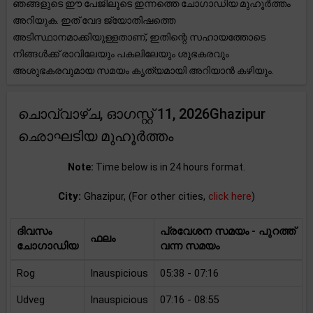
ഞങ്ങളുടെ ഈ പേജിലൂടെ ഇന്നത്തെ ചോഗാഡിയ മുഹൂർത്തം
അറിയുക. ഇത് വേദ ജ്യോതിഷത്തെ
അടിസ്ഥാനമാക്കിയുള്ളതാണ്, ഇതിന്റെ സഹായത്തോടെ
നിങ്ങൾക്ക് രാവിലേയും പകലിലേയും ശുഭകരവും
അശുഭകരവുമായ സമയം കൃത്യമായി അറിയാൻ കഴിയും.
ചൊവ്വാഴ്ച, ഓഗസ്റ്റ് 11, 2026Ghazipur
ഛൊഘടിയ മുഹൂർത്തം
Note:
Time below is in 24 hours format.
City:
Ghazipur, (For other cities,
click here
)
ദിവസം
പ്രവേശന സമയം - പുറത്ത്
ഫലം
ചോഗാഡിയ
വന്ന സമയം
Rog
Inauspicious
05:38 - 07:16
Udveg
Inauspicious
07:16 - 08:55