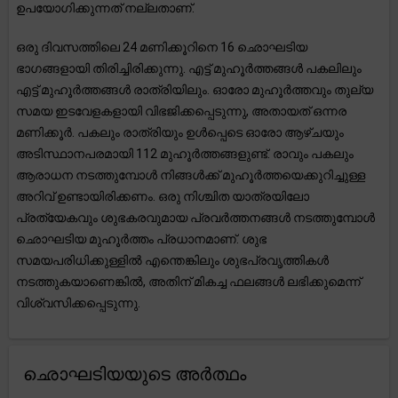
ഉപയോഗിക്കുന്നത് നല്ലതാണ്.
ഒരു ദിവസത്തിലെ 24 മണിക്കൂറിനെ 16 ഛൊഘടിയ
ഭാഗങ്ങളായി തിരിച്ചിരിക്കുന്നു. എട്ട് മുഹൂർത്തങ്ങൾ പകലിലും
എട്ട് മുഹൂർത്തങ്ങൾ രാത്രിയിലും. ഓരോ മുഹൂർത്തവും തുല്യ
സമയ ഇടവേളകളായി വിഭജിക്കപ്പെടുന്നു, അതായത് ഒന്നര
മണിക്കൂർ. പകലും രാത്രിയും ഉൾപ്പെടെ ഓരോ ആഴ്ചയും
അടിസ്ഥാനപരമായി 112 മുഹൂർത്തങ്ങളുണ്ട്. രാവും പകലും
ആരാധന നടത്തുമ്പോൾ നിങ്ങൾക്ക് മുഹൂർത്തയെക്കുറിച്ചുള്ള
അറിവ് ഉണ്ടായിരിക്കണം. ഒരു നിശ്ചിത യാത്രയിലോ
പ്രത്യേകവും ശുഭകരവുമായ പ്രവർത്തനങ്ങൾ നടത്തുമ്പോൾ
ഛൊഘടിയ മുഹൂർത്തം പ്രധാനമാണ്. ശുഭ
സമയപരിധിക്കുള്ളിൽ എന്തെങ്കിലും ശുഭപ്രവൃത്തികൾ
നടത്തുകയാണെങ്കിൽ, അതിന് മികച്ച ഫലങ്ങൾ ലഭിക്കുമെന്ന്
വിശ്വസിക്കപ്പെടുന്നു.
ഛൊഘടിയയുടെ അർത്ഥം