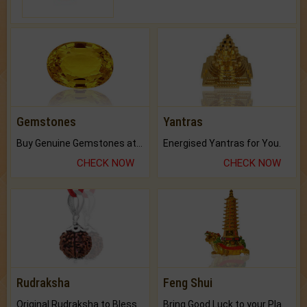
Gemstones
Yantras
Buy Genuine Gemstones at Best Prices.
Energised Yantras for You.
CHECK NOW
CHECK NOW
Rudraksha
Feng Shui
Original Rudraksha to Bless Your Way.
Bring Good Luck to your Place with Feng Shui.