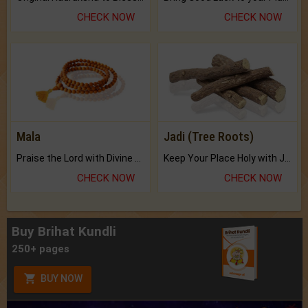
CHECK NOW
CHECK NOW
Mala
Jadi (Tree Roots)
Praise the Lord with Divine Energies of Mala.
Keep Your Place Holy with Jadi.
CHECK NOW
CHECK NOW
Buy Brihat Kundli
250+ pages
BUY NOW