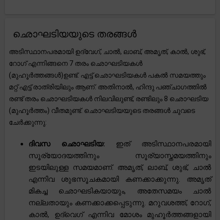
ഛൊഘടിയയുടെ തരങ്ങൾ
അടിസ്ഥാനപരമായി ഉദ്വേഗ്, ചാൽ, ലാബ്, അമൃത്, കാൽ, ശുഭ്,
റോഗ് എന്നിങ്ങനെ 7 തരം ഛൊഘടിയകൾ
(മുഹൂർത്തങ്ങൾ)ഉണ്ട്. എട്ട് ഛൊഘടിയകൾ പകൽ സമയത്തും
മറ്റ് എട്ട് രാത്രിയിലും ആണ്. അതിനാൽ, ഹിന്ദു പഞ്ചാഗത്തിൽ
രണ്ട് തരം ഛൊഘടിയകൾ നിലവിലുണ്ട്, രണ്ടിലും 8 ഛൊഘടിയ
(മുഹൂർത്തം) വീതമുണ്ട്. ഛൊഘടിയയുടെ തരങ്ങൾ ചുവടെ
ചേർക്കുന്നു:
ദിവസ ഛൊഘടിയ:
ഇത് അടിസ്ഥാനപരമായി
സൂര്യോദയത്തിനും സൂര്യാസ്തമയത്തിനും
ഇടയിലുള്ള സമയമാണ്. അമൃത്, ലാബ്, ശുഭ്, ചാൽ
എന്നിവ ശുഭസൂചകമായി കണക്കാക്കുന്നു. അമൃത്
മികച്ച ഛൊഘടികയായും, അതേസമയം ചാൽ
നല്ലതായും കണക്കാക്കപ്പെടുന്നു. മറുവശത്ത്, റോഗ്,
കാൽ, ഉദ്‌വെഗ് എന്നിവ മോശം മുഹൂർത്തങ്ങളായി