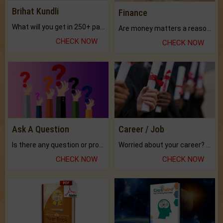
Brihat Kundli
Finance
What will you get in 250+ pages Colored Brihat Kundli.
Are money matters a reason for the dark-circles under your eyes?
CHECK NOW
CHECK NOW
Ask A Question
Career / Job
Is there any question or problem lingering.
Worried about your career? don't know what is.
CHECK NOW
CHECK NOW