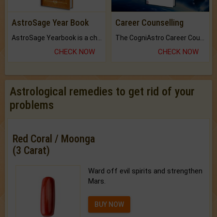
AstroSage Year Book
Career Counselling
AstroSage Yearbook is a channel to fulfill your dreams and destiny.
The CogniAstro Career Counselling Report is the most comprehensive report available on this topic.
CHECK NOW
CHECK NOW
Astrological remedies to get rid of your
problems
Red Coral / Moonga
(3 Carat)
Ward off evil spirits and strengthen
Mars.
BUY NOW