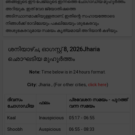
ഞങ്ങളുടെ ഈ പേജിലൂടെ ഇന്നത്തെ ചോഗാഡിയ മുഹൂർത്തം
അറിയുക. ഇത് വേദ ജ്യോതിഷത്തെ
അടിസ്ഥാനമാക്കിയുള്ളതാണ്, ഇതിന്റെ സഹായത്തോടെ
നിങ്ങൾക്ക് രാവിലേയും പകലിലേയും ശുഭകരവും
അശുഭകരവുമായ സമയം കൃത്യമായി അറിയാൻ കഴിയും.
ശനിയാഴ്ച, ഓഗസ്റ്റ് 8, 2026Jharia
ഛൊഘടിയ മുഹൂർത്തം
Note:
Time below is in 24 hours format.
City:
Jharia , (For other cities,
click here
)
ദിവസം
പ്രവേശന സമയം - പുറത്ത്
ഫലം
ചോഗാഡിയ
വന്ന സമയം
Kaal
Inauspicious
05:17 - 06:55
Shoobh
Auspicious
06:55 - 08:33