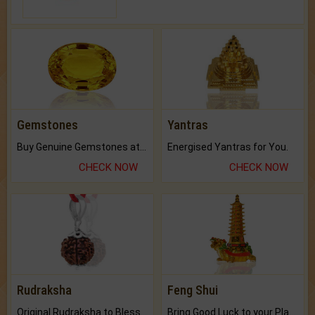
Gemstones
Yantras
Buy Genuine Gemstones at Best Prices.
Energised Yantras for You.
CHECK NOW
CHECK NOW
Rudraksha
Feng Shui
Original Rudraksha to Bless Your Way.
Bring Good Luck to your Place with Feng Shui.