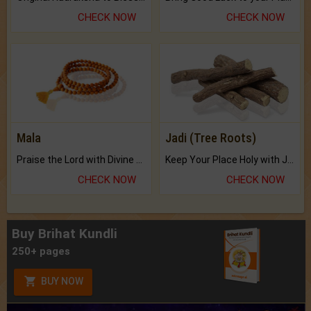
CHECK NOW
CHECK NOW
Mala
Jadi (Tree Roots)
Praise the Lord with Divine Energies of Mala.
Keep Your Place Holy with Jadi.
CHECK NOW
CHECK NOW
Buy Brihat Kundli
250+ pages
BUY NOW