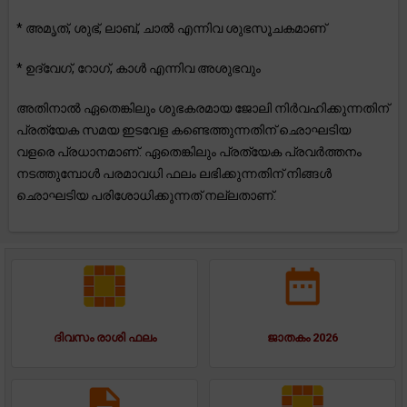
* അമൃത്, ശുഭ്, ലാബ്, ചാൽ എന്നിവ ശുഭസൂചകമാണ്
* ഉദ്വേഗ്, റോഗ്, കാൾ എന്നിവ അശുഭവും
അതിനാൽ ഏതെങ്കിലും ശുഭകരമായ ജോലി നിർവഹിക്കുന്നതിന്
പ്രത്യേക സമയ ഇടവേള കണ്ടെത്തുന്നതിന് ഛൊഘടിയ
വളരെ പ്രധാനമാണ്. ഏതെങ്കിലും പ്രത്യേക പ്രവർത്തനം
നടത്തുമ്പോൾ പരമാവധി ഫലം ലഭിക്കുന്നതിന് നിങ്ങൾ
ഛൊഘടിയ പരിശോധിക്കുന്നത് നല്ലതാണ്.
ദിവസം രാശി ഫലം
ജാതകം 2026