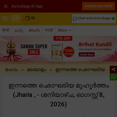

AstroSage AI App
DOWNLOAD NOW
₹
0
Chat with Astrologer
chat_bubble_outline
हिन्दी
தமிழ்
తెలుగు
मराठी
More
ഹോം
മലയാളം
ഇന്നത്തെ ഛൊഘടിയ
»
»
ഇന്നത്തെ ഛൊഘടിയ മുഹൂർത്തം
(Jharia , - ശനിയാഴ്ച, ഓഗസ്റ്റ് 8,
2026)