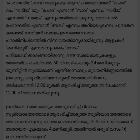
‘ഛൊഘടിയ’ രണ്ട് വാക്കുകളെ ആസ്പദമാക്കിയാണ് , “ഛൊ”
വും “ഘടിയ” യും. “ഛൊ” എന്നാൽ "നാല്" എന്നും "ഘടിയ"
എന്നാൽ "സമയം" എന്നും അർത്ഥമാക്കുന്നു. അതിനാൽ
ഛൊഘടിയ എന്നാൽ “നേരം” എന്നും അറിയപ്പെടുന്നു. പുരാതന
കാലത്ത്, ഇന്ത്യൻ സമയം ഇന്നത്തെ സമയ
പ്രാതിനിധ്യത്തിൽ നിന്ന് വ്യത്യസ്തമായിരുന്നു. ആളുകൾ
"മണിക്കൂർ" എന്നതിനുപകരം "നേരം"
പരിശോധിക്കാറുണ്ടായിരുന്നു. രണ്ട് സമയ മാതൃകകളും
താരതമ്യം ചെയ്താൽ, 60 വിനാഴികകയും 24 മണിക്കൂറും
യൂണിറ്റിൽ തുല്യമാണ്. എന്നിരുന്നാലും, മൂല്യനിർണ്ണയത്തിൽ
ഇപ്പോഴും ഒരു വ്യത്യാസമുണ്ട്, അതായത് ദിവസം
അർദ്ധരാത്രി 12:00 മുതൽ ആരംഭിച്ച് അടുത്ത അർദ്ധരാത്രി
12:00 ന് അവസാനിക്കുന്നു.
ഇന്ത്യൻ സമയ മാതൃക അനുസരിച്ച്, ദിവസം
സൂര്യോദയത്തോടെ ആരംഭിച്ച് അടുത്ത സൂര്യോദയത്തോടെ
അവസാനിക്കുന്നു. ഓരോ ഛൊഘടിയയും 3.75 വിനാഴികയാണ്,
അതായത് ഏകദേശം 4 മണിക്കൂർ. അതിനാൽ ഒരു ദിവസം 16
ഛൊഘടിയകളുണ്ട്.