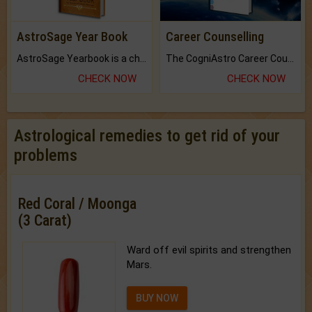
AstroSage Year Book
Career Counselling
AstroSage Yearbook is a channel to fulfill your dreams and destiny.
The CogniAstro Career Counselling Report is the most comprehensive report available on this topic.
CHECK NOW
CHECK NOW
Astrological remedies to get rid of your
problems
Red Coral / Moonga
(3 Carat)
Ward off evil spirits and strengthen
Mars.
BUY NOW