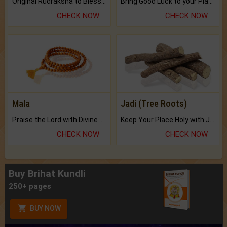
Original Rudraksha to Bless Your Way.
Bring Good Luck to your Place with Feng Shui.
CHECK NOW
CHECK NOW
Mala
Jadi (Tree Roots)
Praise the Lord with Divine Energies of Mala.
Keep Your Place Holy with Jadi.
CHECK NOW
CHECK NOW
Buy Brihat Kundli
250+ pages
BUY NOW