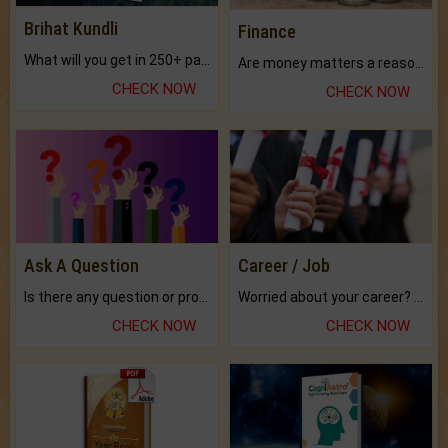
Brihat Kundli
Finance
What will you get in 250+ pages Colored Brihat Kundli.
Are money matters a reason for the dark-circles under your eyes?
CHECK NOW
CHECK NOW
Ask A Question
Career / Job
Is there any question or problem lingering.
Worried about your career? don't know what is.
CHECK NOW
CHECK NOW