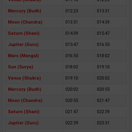
Mercury (Budh)
012:23
013:31
Moon (Chandra)
013:31
014:39
Saturn (Shani)
014:39
015:47
Jupiter (Guru)
015:47
016:55
Mars (Mangal)
016:55
018:02
Sun (Surya)
018:02
019:10
Venus (Shukra)
019:10
020:02
Mercury (Budh)
020:02
020:55
Moon (Chandra)
020:55
021:47
Saturn (Shani)
021:47
022:39
Jupiter (Guru)
022:39
023:31