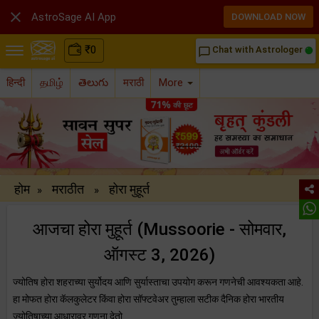

AstroSage AI App
DOWNLOAD NOW
₹
0
Chat with Astrologer
chat_bubble_outline
हिन्दी
தமிழ்
తెలుగు
मराठी
More
होम
मराठीत
होरा मुहूर्त
»
»
आजचा होरा मुहूर्त (Mussoorie - सोमवार,
ऑगस्ट 3, 2026)
ज्योतिष होरा शहराच्या सुर्योदय आणि सुर्यास्ताचा उपयोग करून गणनेची आवश्यकता आहे.
हा मोफत होरा कॅलकुलेटर किंवा होरा सॉफ्टवेअर तुम्हाला सटीक दैनिक होरा भारतीय
ज्योतिषाच्या आधारावर गणना देतो.