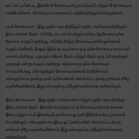
நாட்காட்டியின்படி, இரவில் 8 சோகாடியா(முகூர்த்தம்) மற்றும் 8 சோகாடியா
பகலில் உள்ளன. சோகாடியா வகையைப் பற்றிதெரிந்துகொள்ளுங்கள்:-
பகல் சோகாடியா - இது சூரிய உதயத்திற்கும் சூரிய அஸ்தமனத்திற்கும்
இடையிலான நேரம். அம்ரித், சுப, லாபம் மற்றும் நகர்வு ஆகியவை நல்ல
நேரமாக கருதப்படுகிறது. அம்ரித் சிறந்த சோகாடியாவில் ஒன்றாகக்
கருதப்படுகிறார், மேலும் இந்த நடவடிக்கை ஒரு நல்ல சோகாடியாவாகவும்
காணப்படுகிறது. மறுபுறம், உதேவ், நோய் மற்றும் நேரம் ஒரு அச்சுறுத்தும்
முஹருத் என்று கருதப்படுகிறது. எந்தவொரு நல்ல வேலையும்
செய்யும்போது, ​​அச்சுறுத்தும் சோகாடியாவைத் தவிர்க்கவும்.
உங்களுக்காக நான்கு நாள் நாற்காலிகள் விளக்கப்படத்தை நாங்கள் கீழே
வழங்கியுள்ளோம், இது உங்களுக்கு புரிந்துகொள்வதை எளிதாக்கும்.
இரவு சோகாடியா - இது சூரிய அஸ்தமனம் மற்றும் சூரிய உதயத்திற்கு
இடையிலான நேரம். இரவில் மொத்தம் எட்டு சோகாடியாக்கள் உள்ளன.
இரவு மற்றும் பகல் இரண்டின் நான்காவது நாள் இதேபோன்ற முடிவைக்
கொடுக்கும். உங்களுக்காக இரவு ஓட்டுனர்களின் விளக்கப்படத்தை
நாங்கள் கீழே வழங்கியுள்ளோம், இது உங்களுக்கு புரிந்துகொள்வதை
எளிதாக்கும்.