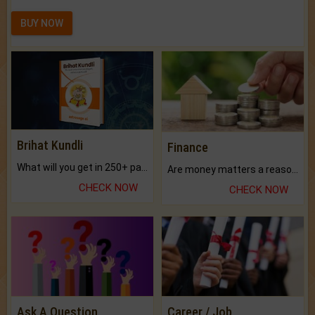
BUY NOW
Brihat Kundli
Finance
What will you get in 250+ pages Colored Brihat Kundli.
Are money matters a reason for the dark-circles under your eyes?
CHECK NOW
CHECK NOW
Ask A Question
Career / Job