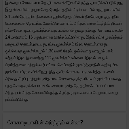
இன்றைய சோகாடியா ஜோதிட கணக்கீடுகளிலிருந்து தயாரிக்கப்படுகிறது,
இது விண்மீன் மற்றும் வேத ஜோதிடத்தின் அடிப்படையில் எந்த நாட்களின்
24 மணி நேரத்தின் நிலையை குறிக்கிறது. நீங்கள் திடீரென்று ஒரு புதிய
வேலையைத் தொடங்க வேண்டும் என்றால், அந்தக் காலகட்டத்தில் நீங்கள்
நல்ல சோகாடியா முகூர்த்தத்தை பயன்படுத்துவது நல்லது. சோகாடியாவில்,
24 மணிநேரம் 16 பகுதிகளாக பிரிக்கப்பட்டுள்ளது. இதில் எட்டு முகூர்த்தம்
பகலுடன் தொடர்புடையது, எட்டு முகூர்த்தம் இரவு தொடர்பானது.
ஒவ்வொரு முகூர்த்தமும் 1.30 மணி நேரம். ஒவ்வொரு வாரமும் பகல்
மற்றும் இரவு இணைந்து 112 முகூர்த்தம் உள்ளன. இரவும் பகலும்
பிரார்த்தனை மற்றும் வழிபாட்டை செய்வதில் முகூர்த்தாதின் அறிவு மிக
முக்கிய பங்கு வகிக்கிறது. இது தவிர, சோகாடியா முகூர்த்த பயணம்
அல்லது சிறப்பு மற்றும் புனிதமான வேலைகளுக்கு மிகவும் முக்கியமானது.
எந்தவொரு முக்கியமான வேலையும் புனித நேரத்தில் செய்யப்பட்டால்,
அந்த நபர் அந்த வேலையிலிருந்து சிறந்த முடிவுகளைப் பெறுவார் என்று
நம்பப்படுகிறது.
சோகாடியாவின் அர்த்தம் என்ன?