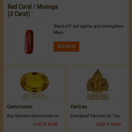
Red Coral / Moonga
(3 Carat)
Ward off evil spirits and strengthen
Mars.
BUY NOW
Gemstones
Yantras
Buy Genuine Gemstones at Best Prices.
Energised Yantras for You.
CHECK NOW
CHECK NOW