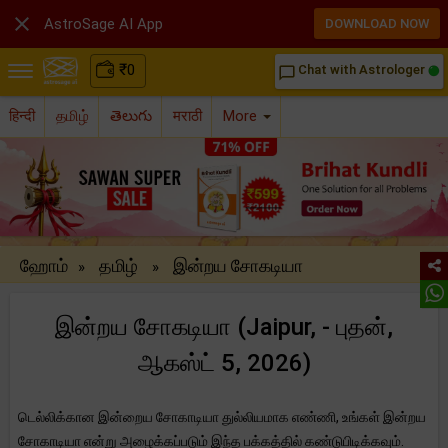

AstroSage AI App
DOWNLOAD NOW
₹
0
Chat with Astrologer
chat_bubble_outline
हिन्दी
தமிழ்
తెలుగు
मराठी
More
ஹோம்
தமிழ்
இன்றய சோகடியா
»
»
இன்றய சோகடியா (Jaipur, - புதன்,
ஆகஸ்ட் 5, 2026)
டெல்லிக்கான இன்றைய சோகாடியா துல்லியமாக எண்ணி, உங்கள் இன்றய
சோகாடியா என்று அழைக்கப்படும் இந்த பக்கத்தில் கண்டுபிடிக்கவும்.