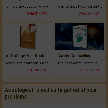
Is there any question or problem lingering.
Worried about your career? don't know what is.
CHECK NOW
CHECK NOW
AstroSage Year Book
Career Counselling
AstroSage Yearbook is a channel to fulfill your dreams and destiny.
The CogniAstro Career Counselling Report is the most comprehensive report available on this topic.
CHECK NOW
CHECK NOW
Astrological remedies to get rid of your
problems