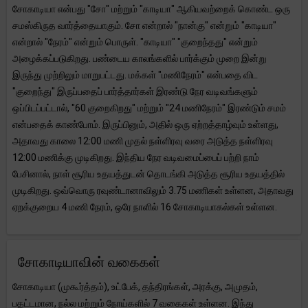
சோகாடியா என்பது "சோ" மற்றும் "காடியா" ஆகியவற்றைக் கொண்ட ஒரு
சமஸ்கிருத வார்த்தையாகும். சோ என்றால் "நான்கு" என்றும் "காடியா"
என்றால் "நேரம்" என்றும் பொருள். "காடியா" "குறைந்தது" என்றும்
அழைக்கப்படுகிறது. பண்டைய காலங்களில் பார்க்கும் முறை இன்று
இருந்து முற்றிலும் மாறுபட்டது. மக்கள் "மணிநேரம்" என்பதை விட
"குறைந்து" இருப்பதைப் பார்த்தார்கள் இரண்டு நேர வடிவங்களும்
ஒப்பிடப்பட்டால், "60 குறைகிறது" மற்றும் "24 மணிநேரம்" இரண்டும் சமம்
என்பதைக் காண்போம். இருப்பினும், அதில் ஒரு ஏற்றத்தாழ்வும் உள்ளது,
அதாவது காலை 12:00 மணி முதல் நள்ளிரவு வரை அடுத்த நள்ளிரவு
12:00 மணிக்கு முடிகிறது. இந்திய நேர வடிவமைப்பைப் பற்றி நாம்
பேசினால், நாள் சூரிய உதயத்துடன் தொடங்கி அடுத்த சூரிய உதயத்தில்
முடிகிறது. ஒவ்வொரு ரவுண்டானாவிலும் 3.75 மணிகள் உள்ளன, அதாவது
ஏறக்குறைய 4 மணி நேரம், ஒரே நாளில் 16 சோகாடியாகல்கள் உள்ளன.
சோகாடியாவின் வகைகள்
சோகாடியா (முகூர்த்தம்), உட்பேக், தந்திரங்கள், அரக்கு, அமுதம்,
பதட்டமான, நல்ல மற்றும் நோய்களில் 7 வகைகள் உள்ளன. இந்து