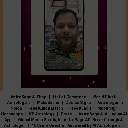
AstroSage AI Shop
|
List of Gemstone
|
World Clock
|
Astrologers
|
Mahadasha
|
Zodiac Signs
|
Astrologer in
Noida
|
Free Kundli Match
|
Free Kundli
|
Moon Sign
Horoscope
|
KP Astrology
|
Press
|
AstroSage AI #1 Indian AI
App
|
Global Media Spotlight: AstroSage AI’s Breakthrough AI
Astrologer
|
10 Crore Question Answered By AI Astrologers
|