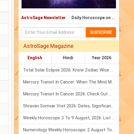
AstroSage Newsletter
Daily Horoscope on Email
SUBSCRIBE
AstroSage Magazine
English
Hindi
Year 2026
Total Solar Eclipse 2026: Know Zodiac Wise Prediction
Mercury Transit In Cancer: When The Mind Meets The Heart!
Mercury Transit In Cancer 2026: Check Out What It Brings For You
Shravan Somvar Vrat 2026: Dates, Significance & Rituals In August
Weekly Horoscope 3 To 9 August, 2026: List Of Fasts & Festivals
Numerology Weekly Horoscope: 2 August To 8 August, 2026