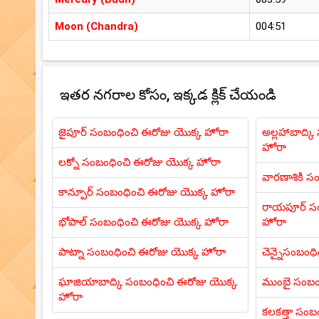
Moon (Chandra)
004:51
ఇతర నగరాల కోసం, ఇక్కడ క్లిక్ చేయండి
జైపూర్ సంబంధించి ఈరోజు యొక్క హోరా
అల్లహాబాద్క
హోరా
లక్నో సంబంధించి ఈరోజు యొక్క హోరా
వారణాశికి స
కాన్పూర్ సంబంధించి ఈరోజు యొక్క హోరా
రాయపూర్ సం
భోపాల్ సంబంధించి ఈరోజు యొక్క హోరా
హోరా
పాట్నా సంబంధించి ఈరోజు యొక్క హోరా
చెన్నైసంబంధ
ఘాజియాబాద్కి సంబంధించి ఈరోజు యొక్క
ముంబై సంబం
హోరా
కలకత్తా సంబ