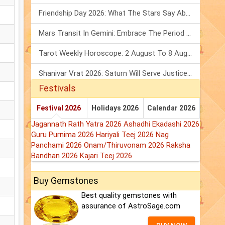
Friendship Day 2026: What The Stars Say About Your Best Friend!
Mars Transit In Gemini: Embrace The Period Full Of Energy & Intelligence
Tarot Weekly Horoscope: 2 August To 8 August, 2026
Shanivar Vrat 2026: Saturn Will Serve Justice In Sawan Month!
Festivals
Festival 2026
Holidays 2026
Calendar 2026
Jagannath Rath Yatra 2026
Ashadhi Ekadashi 2026
Guru Purnima 2026
Hariyali Teej 2026
Nag
Panchami 2026
Onam/Thiruvonam 2026
Raksha
Bandhan 2026
Kajari Teej 2026
Buy Gemstones
Best quality gemstones with
assurance of AstroSage.com