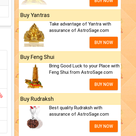
BUY NOW
Buy Yantras
Take advantage of Yantra with
assurance of AstroSage.com
BUY NOW
Buy Feng Shui
Bring Good Luck to your Place with
Feng Shui.from AstroSage.com
BUY NOW
్క
Buy Rudraksh
Best quality Rudraksh with
assurance of AstroSage.com
BUY NOW