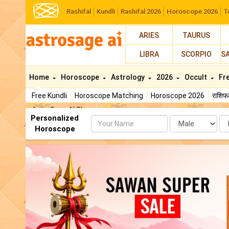
Rashifal
Kundli
Rashifal 2026
Horoscope 2026
T
ARIES
TAURUS
LIBRA
SCORPIO
S
Home
Horoscope
Astrology
2026
Occult
Fr
Free Kundli
Horoscope Matching
Horoscope 2026
राशि
AstroSage AI Shop
Personalized
Name
Da
Horoscope