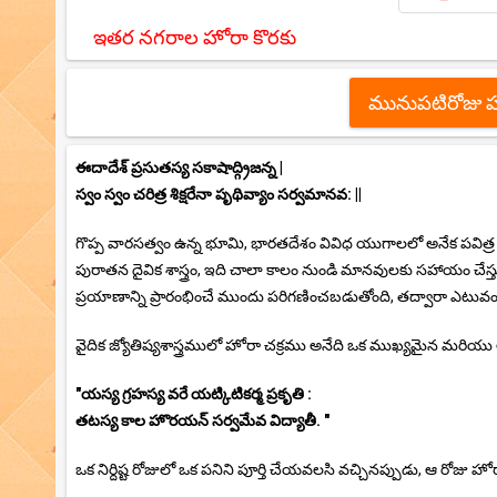
ఇతర నగరాల హోరా కొరకు
మునుపటిరోజు 
ఈదాదేశ్ ప్రసుతస్య సకాషాద్గ్రిజన్న |
స్వం స్వం చరిత్ర శిక్షరేనా పృథివ్యాం సర్వమానవ: ||
గొప్ప వారసత్వం ఉన్న భూమి, భారతదేశం వివిధ యుగాలలో అనేక పవిత్ర ges ష
పురాతన దైవిక శాస్త్రం, ఇది చాలా కాలం నుండి మానవులకు సహాయం చ
ప్రయాణాన్ని ప్రారంభించే ముందు పరిగణించబడుతోంది, తద్వారా ఎటువంటి
వైదిక జ్యోతిష్యశాస్త్రములో హోరా చక్రము అనేది ఒక ముఖ్యమైన మరియు 
"యస్య గ్రహస్య వరే యట్కిటికర్మ ప్రకృతి :
తటస్య కాల హొరయన్ సర్వమేవ విద్యాతీ. "
ఒక నిర్దిష్ట రోజులో ఒక పనిని పూర్తి చేయవలసి వచ్చినప్పుడు, ఆ రోజు హో