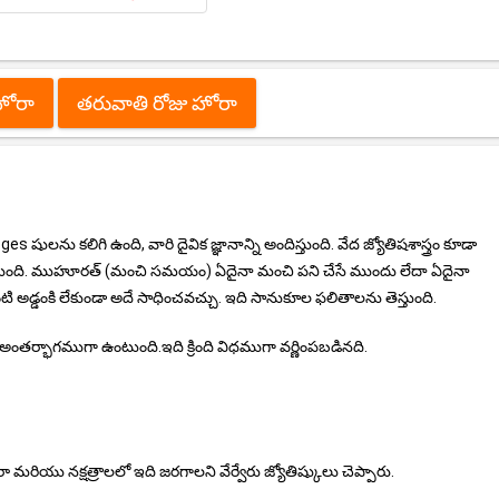
హోరా
తరువాతి రోజు హోరా
ులను కలిగి ఉంది, వారి దైవిక జ్ఞానాన్ని అందిస్తుంది. వేద జ్యోతిషశాస్త్రం కూడా
ేస్తుంది. ముహూరత్ (మంచి సమయం) ఏదైనా మంచి పని చేసే ముందు లేదా ఏదైనా
 అడ్డంకి లేకుండా అదే సాధించవచ్చు. ఇది సానుకూల ఫలితాలను తెస్తుంది.
అంతర్భాగముగా ఉంటుంది.ఇది క్రింది విధముగా వర్ణింపబడినది.
రా మరియు నక్షత్రాలలో ఇది జరగాలని వేర్వేరు జ్యోతిష్కులు చెప్పారు.