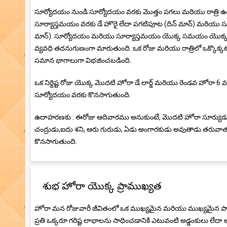
సూర్యోదయం నుండి సూర్యోదయం వరకు మొత్తం పగలు మరియు రాత్రి ఉంది
సూర్యాస్తమయం వరకు డే హొరై లేదా పగటిపూట (దిన్ మాన్) మరియు సూర
మాన్). సూర్యోదయం మరియు సూర్యాస్తమయం యొక్క సమయం యొక్క చిన్న
వ్యవధి తదనుగుణంగా మారుతుంది. ఒక రోజు మరియు రాత్రిలో ఒక్కొక్కట
సమాన భాగాలుగా విభజించబడింది.
ఒక నిర్దిష్ట రోజు యొక్క మొదటి హోరా డే లార్డ్ మరియు రెండవ హోరా 
సూర్యోదయం వరకు కొనసాగుతుంది.
ఉదాహరణకు : ఈరోజు ఆదివారము అనుకుంటే, మొదటి హోరా సూర్యుడు
చంద్రుడు,ఐదు శని, ఆరు గురుడు, ఏడు అంగారకుడు అవుతాడు.తరువా
కొనసాగుతుంది.
శుభ హోరా యొక్క ప్రాముఖ్యత
హోరా మన రోజువారీ జీవితంలో ఒక ముఖ్యమైన మరియు ముఖ్యమైన పాత్ర ప
ప్రతి ఒక్కరూ గరిష్ట లాభాలను సాధించడానికి ఎటువంటి అడ్డంకులు లేదా