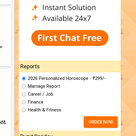
రా
Reports
2026 Personalized Horoscope - ₹299/-
Marriage Report
Career / Job
Finance
Health & Fitness
ORDER NOW
కీ,