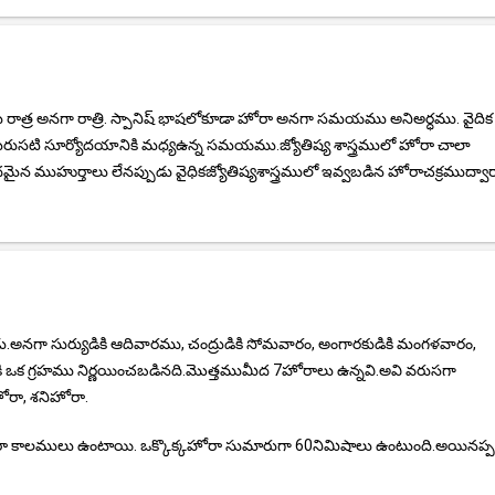
ాత్ర అనగా రాత్రి. స్పానిష్ భాషలోకూడా హోరా అనగా సమయము అనిఅర్ధము. వైదిక
ు మరుసటి సూర్యోదయానికి మధ్యఉన్న సమయము.జ్యోతిష్య శాస్త్రములో హోరా చాలా
న ముహుర్తాలు లేనప్పుడు వైధికజ్యోతిష్యశాస్త్రములో ఇవ్వబడిన హోరాచక్రముద్వా
డు.అనగా సుర్యుడికి ఆదివారము, చంద్రుడికి సోమవారం, అంగారకుడికి మంగళవారం,
హోరాకి ఒక గ్రహము నిర్ణయించబడినది.మొత్తముమీద 7హోరాలు ఉన్నవి.అవి వరుసగా
ోరా, శనిహోరా.
లములు ఉంటాయి. ఒక్కొక్కహోరా సుమారుగా 60నిమిషాలు ఉంటుంది.అయినప్పటి