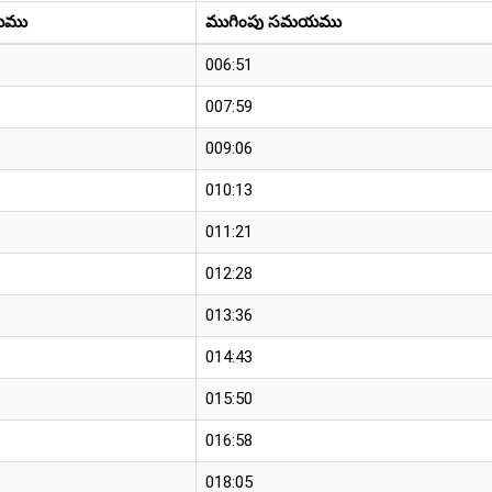
యము
ముగింపు సమయము
006:51
007:59
009:06
010:13
011:21
012:28
013:36
014:43
015:50
016:58
018:05