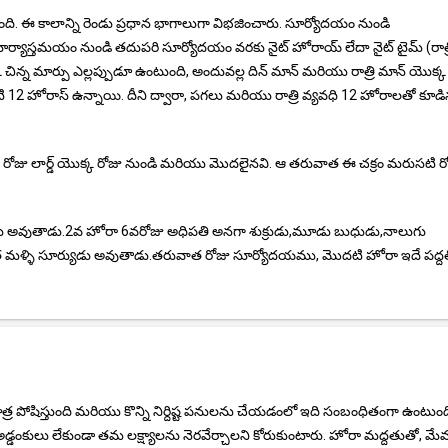
. ఈ కాలాన్ని రెండు ప్రధాన భాగాలుగా విభజించారు. సూర్యోదయం నుండి
్యాస్తమయం నుండి తదుపరి సూర్యోదయం వరకు నైట్ హోరాయ్ లేదా నైట్ టైమ్ (రాత్
 మార్పు ఎల్లప్పుడూ ఉంటుంది, అందువల్ల దిన్ మాన్ మరియు రాత్రి మాన్ యొక్క
ి 12 హోరాస్ ఉన్నాయి. దీని ద్వారా, పగలు మరియు రాత్రి వ్యవధి 12 హోరాలతో కూడ
6 వ రోజు లార్డ్ యొక్క రోజు నుండి మరియు మొదలైనవి. ఆ తరువాత ఈ చక్రం మరుసటి ర
 అవుతాడు.2వ హోరా 6వరోజు అధిపతి అనగా శుక్రుడు,మూడు బుధుడు,నాలుగు
త మళ్ళి సూర్యుడు అవుతాడు.తరువాత రోజు సూర్యోదయము, మొదటి హోరా ఇదే పద్ద
ోషిస్తుంది మరియు కొన్ని నిర్దిష్ట పనులను చేయడంలో ఇది సంబంధితంగా ఉంటుంద
 అడ్డంకులు లేకుండా తమ లక్ష్యాలను నెరవేర్చాలని కోరుకుంటారు. హోరా మద్దతుతో, మ