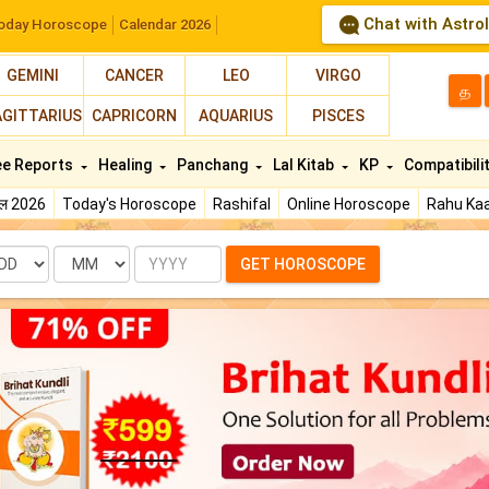
Chat with Astro
oday Horoscope
Calendar 2026
GEMINI
CANCER
LEO
VIRGO
த
AGITTARIUS
CAPRICORN
AQUARIUS
PISCES
ee Reports
Healing
Panchang
Lal Kitab
KP
Compatibili
फल 2026
Today's Horoscope
Rashifal
Online Horoscope
Rahu Kaa
te
Month
Year
GET HOROSCOPE