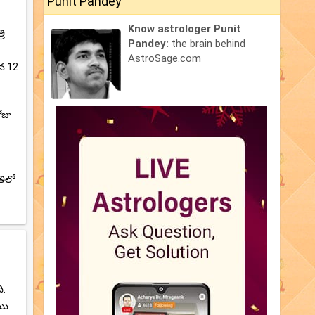
Punit Pandey
Know astrologer Punit
రి
Pandey:
the brain behind
AstroSage.com
ిన 12
ోజు
తిలో
ి.
ేము