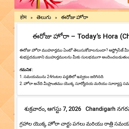
होम
తెలుగు
ఈరోజు హోరా
»
»
ఈరోజు హోరా – Today’s Hora (Chan
ఈరోజు హోరా ముహూర్తము ఏంటో తెలుసుకోవాలనుందా? ఆస్ట్రోసేజ్ 
శుభప్రదముకాని ముహుర్తములను మీకు సులభముగా అందించబడుతుంది.ఈ
గమనిక :
1. సమయమును 24గంటల పద్దతిలో ఇవ్వటం జరిగినది.
2. హోరా అనేది మీప్రాంతము యొక్క సూర్యోదయ మరియు సూర్యాస్త
శుక్రవారం, ఆగస్టు 7, 2026 Chandigarh నగర
గ్రహాల యొక్క హోరా చార్టు పగలు మరియు రాత్రి సమ