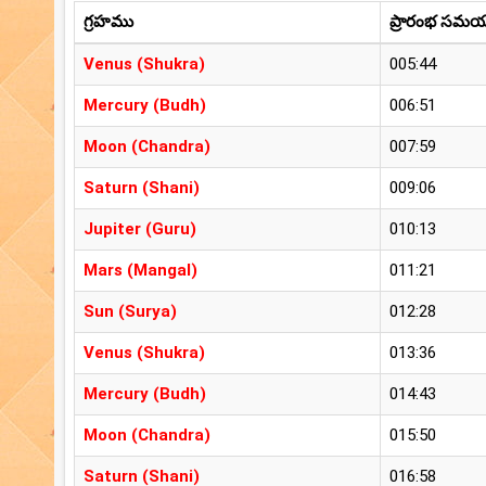
గ్రహము
ప్రారంభ సమ
Venus (Shukra)
005:44
Mercury (Budh)
006:51
Moon (Chandra)
007:59
Saturn (Shani)
009:06
Jupiter (Guru)
010:13
Mars (Mangal)
011:21
Sun (Surya)
012:28
Venus (Shukra)
013:36
Mercury (Budh)
014:43
Moon (Chandra)
015:50
Saturn (Shani)
016:58