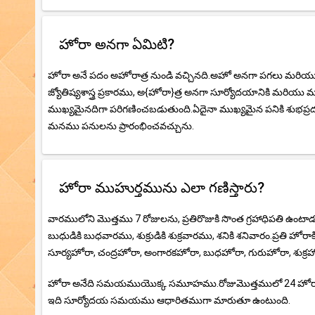
హోరా అనగా ఏమిటి?
హోరా అనే పదం అహోరాత్ర నుండి వచ్చినది.అహో అనగా పగలు మరియు ర
జ్యోతిష్యశాస్త్ర ప్రకారము, అ{హోరా}త్ర అనగా సూర్యోదయానికి మరియ
ముఖ్యమైనదిగా పరిగణించబడుతుంది.ఏదైనా ముఖ్యమైన పనికి శుభప్రదమై
మనము పనులను ప్రారంభించవచ్చును.
హోరా ముహుర్తమును ఎలా గణిస్తారు?
వారములోని మొత్తము 7 రోజులను, ప్రతిరొజుకి సొంత గ్రహాధిపతి ఉంటా
బుధుడికి బుధవారము, శుక్రుడికి శుక్రవారము, శనికి శనివారం.ప్రతి 
సూర్యహోరా, చంద్రహోరా, అంగారకహోరా, బుధహోరా, గురుహోరా, శుక్రహ
హోరా అనేది సమయముయొక్క సమూహము.రోజుమొత్తములో 24 హోరా కా
ఇది సూర్యోదయ సమయము ఆధారితముగా మారుతూ ఉంటుంది.