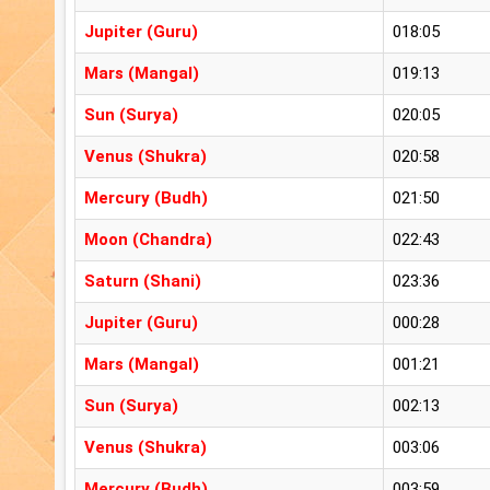
Jupiter (Guru)
018:05
Mars (Mangal)
019:13
Sun (Surya)
020:05
Venus (Shukra)
020:58
Mercury (Budh)
021:50
Moon (Chandra)
022:43
Saturn (Shani)
023:36
Jupiter (Guru)
000:28
Mars (Mangal)
001:21
Sun (Surya)
002:13
Venus (Shukra)
003:06
Mercury (Budh)
003:59