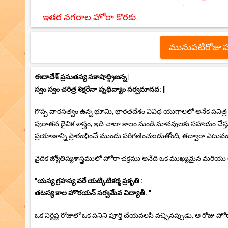
ఇతర నగరాల హోరా కొరకు
మునుపటిరోజు 
ఈదాదేశ్ ప్రసుతస్య సకాషాద్గ్రిజన్న |
స్వం స్వం చరిత్ర శిక్షరేనా పృథివ్యాం సర్వమానవ: ||
గొప్ప వారసత్వం ఉన్న భూమి, భారతదేశం వివిధ యుగాలలో అనేక పవిత్ర ges ష
పురాతన దైవిక శాస్త్రం, ఇది చాలా కాలం నుండి మానవులకు సహాయం చ
ప్రయాణాన్ని ప్రారంభించే ముందు పరిగణించబడుతోంది, తద్వారా ఎటువంటి
వైదిక జ్యోతిష్యశాస్త్రములో హోరా చక్రము అనేది ఒక ముఖ్యమైన మరియు 
"యస్య గ్రహస్య వరే యట్కిటికర్మ ప్రకృతి :
తటస్య కాల హొరయన్ సర్వమేవ విద్యాతీ. "
ఒక నిర్దిష్ట రోజులో ఒక పనిని పూర్తి చేయవలసి వచ్చినప్పుడు, ఆ రోజు హో