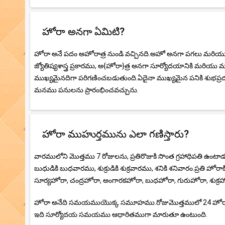
హోరా అనగా ఏమిటి?
హోరా అనే పదం అహోరాత్ర నుండి వచ్చినది.అహో అనగా పగలు మరియు ర
జ్యోతిష్యశాస్త్ర ప్రకారము, అ{హోరా}త్ర అనగా సూర్యోదయానికి మరియ
ముఖ్యమైనదిగా పరిగణించబడుతుంది.ఏదైనా ముఖ్యమైన పనికి శుభప్రదమై
మనము పనులను ప్రారంభించవచ్చును.
హోరా ముహుర్తమును ఎలా గణిస్తారు?
వారములోని మొత్తము 7 రోజులను, ప్రతిరొజుకి సొంత గ్రహాధిపతి ఉంటా
బుధుడికి బుధవారము, శుక్రుడికి శుక్రవారము, శనికి శనివారం.ప్రతి 
సూర్యహోరా, చంద్రహోరా, అంగారకహోరా, బుధహోరా, గురుహోరా, శుక్రహ
హోరా అనేది సమయముయొక్క సమూహము.రోజుమొత్తములో 24 హోరా కా
ఇది సూర్యోదయ సమయము ఆధారితముగా మారుతూ ఉంటుంది.