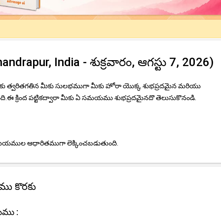
drapur, India - శుక్రవారం, ఆగస్టు 7, 2026)
మీకు త్వరితగతిన మీకు సులభముగా మీకు హోరా యొక్క శుభప్రదమైన మరియు
 క్రింద పట్టికద్వారా మీకు ఏ సమయము శుభప్రదమైనదొ తెలుసుకొనండి.
 సమయముల ఆధారితముగా లెక్కించబడుతుంది.
రము కొరకు
యము :