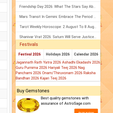
Friendship Day 2026: What The Stars Say About Your Best Friend!
Mars Transit In Gemini: Embrace The Period Full Of Energy & Intelligence
Tarot Weekly Horoscope: 2 August To 8 August, 2026
Shanivar Vrat 2026: Saturn Will Serve Justice In Sawan Month!
Festivals
Festival 2026
Holidays 2026
Calendar 2026
Jagannath Rath Yatra 2026
Ashadhi Ekadashi 2026
Guru Purnima 2026
Hariyali Teej 2026
Nag
Panchami 2026
Onam/Thiruvonam 2026
Raksha
Bandhan 2026
Kajari Teej 2026
Buy Gemstones
Best quality gemstones with
assurance of AstroSage.com