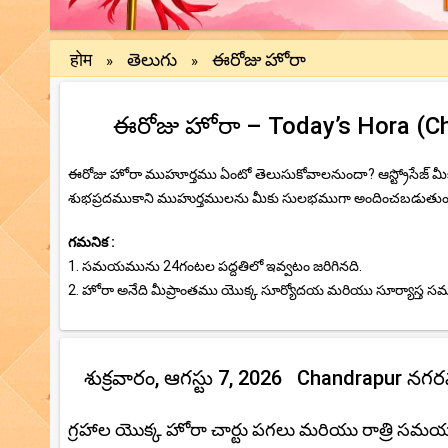
होम
తెలుగు
ఈరోజు హోరా
»
»
ఈరోజు హోరా – Today’s Hora (Chan
ఈరోజు హోరా ముహూర్తము ఏంటో తెలుసుకోవాలనుందా? ఆస్ట్రోసేజ్ 
శుభప్రదముకాని ముహుర్తములను మీకు సులభముగా అందించబడుతుంది.ఈ
గమనిక :
1. సమయమును 24గంటల పద్దతిలో ఇవ్వటం జరిగినది.
2. హోరా అనేది మీప్రాంతము యొక్క సూర్యోదయ మరియు సూర్యాస్త
శుక్రవారం, ఆగస్టు 7, 2026 Chandrapur నగ
గ్రహాల యొక్క హోరా చార్టు పగలు మరియు రాత్రి సమ