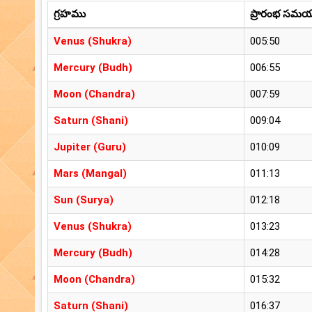
గ్రహము
ప్రారంభ సమ
Venus (Shukra)
005:50
Mercury (Budh)
006:55
Moon (Chandra)
007:59
Saturn (Shani)
009:04
Jupiter (Guru)
010:09
Mars (Mangal)
011:13
Sun (Surya)
012:18
Venus (Shukra)
013:23
Mercury (Budh)
014:28
Moon (Chandra)
015:32
Saturn (Shani)
016:37