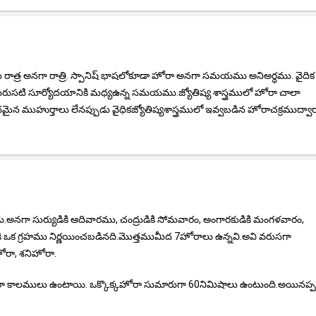
ాత్ర అనగా రాత్రి. స్పానిష్ భాషలోకూడా హోరా అనగా సమయము అనిఅర్ధము. వైదిక
ు మరుసటి సూర్యోదయానికి మధ్యఉన్న సమయము.జ్యోతిష్య శాస్త్రములో హోరా చాలా
న ముహుర్తాలు లేనప్పుడు వైధికజ్యోతిష్యశాస్త్రములో ఇవ్వబడిన హోరాచక్రముద్వా
డు.అనగా సుర్యుడికి ఆదివారము, చంద్రుడికి సోమవారం, అంగారకుడికి మంగళవారం,
హోరాకి ఒక గ్రహము నిర్ణయించబడినది.మొత్తముమీద 7హోరాలు ఉన్నవి.అవి వరుసగా
ోరా, శనిహోరా.
లములు ఉంటాయి. ఒక్కొక్కహోరా సుమారుగా 60నిమిషాలు ఉంటుంది.అయినప్పటి