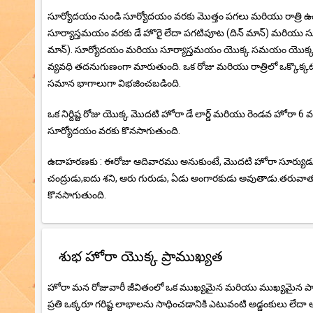
సూర్యోదయం నుండి సూర్యోదయం వరకు మొత్తం పగలు మరియు రాత్రి ఉంది
సూర్యాస్తమయం వరకు డే హొరై లేదా పగటిపూట (దిన్ మాన్) మరియు సూర
మాన్). సూర్యోదయం మరియు సూర్యాస్తమయం యొక్క సమయం యొక్క చిన్న
వ్యవధి తదనుగుణంగా మారుతుంది. ఒక రోజు మరియు రాత్రిలో ఒక్కొక్కట
సమాన భాగాలుగా విభజించబడింది.
ఒక నిర్దిష్ట రోజు యొక్క మొదటి హోరా డే లార్డ్ మరియు రెండవ హోరా 
సూర్యోదయం వరకు కొనసాగుతుంది.
ఉదాహరణకు : ఈరోజు ఆదివారము అనుకుంటే, మొదటి హోరా సూర్యుడు
చంద్రుడు,ఐదు శని, ఆరు గురుడు, ఏడు అంగారకుడు అవుతాడు.తరువా
కొనసాగుతుంది.
శుభ హోరా యొక్క ప్రాముఖ్యత
హోరా మన రోజువారీ జీవితంలో ఒక ముఖ్యమైన మరియు ముఖ్యమైన పాత్ర ప
ప్రతి ఒక్కరూ గరిష్ట లాభాలను సాధించడానికి ఎటువంటి అడ్డంకులు లేదా