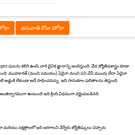
హోరా
తరువాతి రోజు హోరా
ులను కలిగి ఉంది, వారి దైవిక జ్ఞానాన్ని అందిస్తుంది. వేద జ్యోతిషశాస్త్రం కూడా
ేస్తుంది. ముహూరత్ (మంచి సమయం) ఏదైనా మంచి పని చేసే ముందు లేదా ఏదైనా
 అడ్డంకి లేకుండా అదే సాధించవచ్చు. ఇది సానుకూల ఫలితాలను తెస్తుంది.
అంతర్భాగముగా ఉంటుంది.ఇది క్రింది విధముగా వర్ణింపబడినది.
రా మరియు నక్షత్రాలలో ఇది జరగాలని వేర్వేరు జ్యోతిష్కులు చెప్పారు.