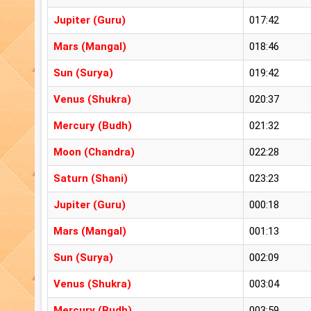
Jupiter (Guru)
017:42
Mars (Mangal)
018:46
Sun (Surya)
019:42
Venus (Shukra)
020:37
Mercury (Budh)
021:32
Moon (Chandra)
022:28
Saturn (Shani)
023:23
Jupiter (Guru)
000:18
Mars (Mangal)
001:13
Sun (Surya)
002:09
Venus (Shukra)
003:04
Mercury (Budh)
003:59