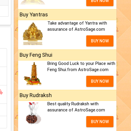
BUY NOW
Buy Yantras
Take advantage of Yantra with
assurance of AstroSage.com
BUY NOW
Buy Feng Shui
Bring Good Luck to your Place with
Feng Shui.from AstroSage.com
BUY NOW
్క
Buy Rudraksh
Best quality Rudraksh with
assurance of AstroSage.com
BUY NOW