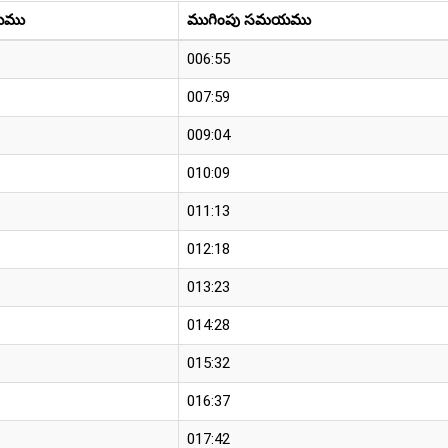
యము
ముగింపు సమయము
006:55
007:59
009:04
010:09
011:13
012:18
013:23
014:28
015:32
016:37
017:42