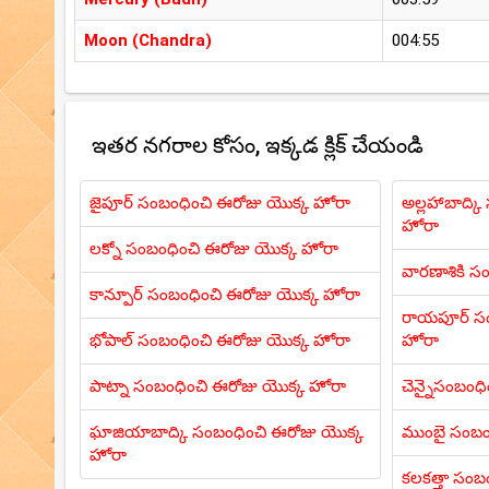
Moon (Chandra)
004:55
ఇతర నగరాల కోసం, ఇక్కడ క్లిక్ చేయండి
జైపూర్ సంబంధించి ఈరోజు యొక్క హోరా
అల్లహాబాద్క
హోరా
లక్నో సంబంధించి ఈరోజు యొక్క హోరా
వారణాశికి స
కాన్పూర్ సంబంధించి ఈరోజు యొక్క హోరా
రాయపూర్ సం
భోపాల్ సంబంధించి ఈరోజు యొక్క హోరా
హోరా
పాట్నా సంబంధించి ఈరోజు యొక్క హోరా
చెన్నైసంబంధ
ఘాజియాబాద్కి సంబంధించి ఈరోజు యొక్క
ముంబై సంబం
హోరా
కలకత్తా సంబ