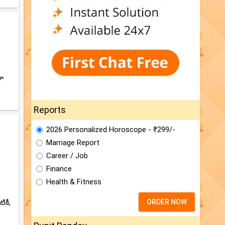
రా
Reports
2026 Personalized Horoscope - ₹299/-
Marriage Report
Career / Job
Finance
Health & Fitness
ORDER NOW
కీ,