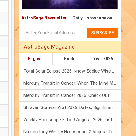
AstroSage Newsletter
Daily Horoscope on Email
SUBSCRIBE
AstroSage Magazine
English
Hindi
Year 2026
Total Solar Eclipse 2026: Know Zodiac Wise Prediction
Mercury Transit In Cancer: When The Mind Meets The Heart!
Mercury Transit In Cancer 2026: Check Out What It Brings For You
Shravan Somvar Vrat 2026: Dates, Significance & Rituals In August
Weekly Horoscope 3 To 9 August, 2026: List Of Fasts & Festivals
Numerology Weekly Horoscope: 2 August To 8 August, 2026