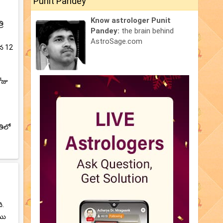
Punit Pandey
Know astrologer Punit
రి
Pandey:
the brain behind
AstroSage.com
ిన 12
ోజు
తిలో
ి.
ేము