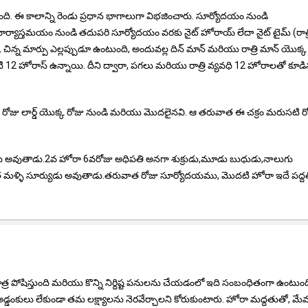
. ఈ కాలాన్ని రెండు ప్రధాన భాగాలుగా విభజించారు. సూర్యోదయం నుండి
్యాస్తమయం నుండి తదుపరి సూర్యోదయం వరకు నైట్ హోరాయ్ లేదా నైట్ టైమ్ (రాత్
 మార్పు ఎల్లప్పుడూ ఉంటుంది, అందువల్ల దిన్ మాన్ మరియు రాత్రి మాన్ యొక్క
ి 12 హోరాస్ ఉన్నాయి. దీని ద్వారా, పగలు మరియు రాత్రి వ్యవధి 12 హోరాలతో కూడ
6 వ రోజు లార్డ్ యొక్క రోజు నుండి మరియు మొదలైనవి. ఆ తరువాత ఈ చక్రం మరుసటి ర
 అవుతాడు.2వ హోరా 6వరోజు అధిపతి అనగా శుక్రుడు,మూడు బుధుడు,నాలుగు
త మళ్ళి సూర్యుడు అవుతాడు.తరువాత రోజు సూర్యోదయము, మొదటి హోరా ఇదే పద్ద
ోషిస్తుంది మరియు కొన్ని నిర్దిష్ట పనులను చేయడంలో ఇది సంబంధితంగా ఉంటుంద
 అడ్డంకులు లేకుండా తమ లక్ష్యాలను నెరవేర్చాలని కోరుకుంటారు. హోరా మద్దతుతో, మ