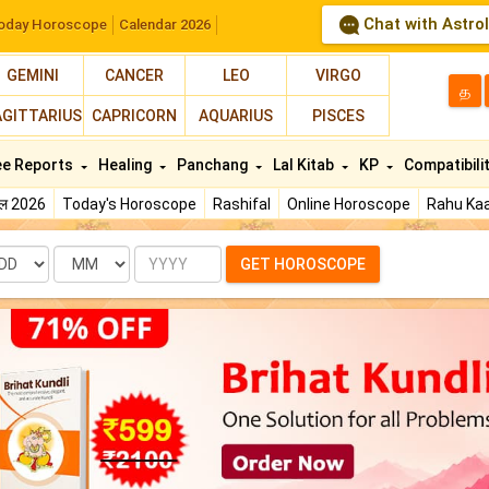
Chat with Astro
oday Horoscope
Calendar 2026
GEMINI
CANCER
LEO
VIRGO
த
AGITTARIUS
CAPRICORN
AQUARIUS
PISCES
ee Reports
Healing
Panchang
Lal Kitab
KP
Compatibili
फल 2026
Today's Horoscope
Rashifal
Online Horoscope
Rahu Kaa
te
Month
Year
GET HOROSCOPE