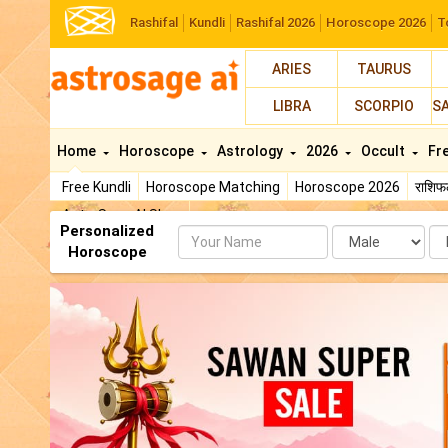
Rashifal
Kundli
Rashifal 2026
Horoscope 2026
T
ARIES
TAURUS
LIBRA
SCORPIO
S
Home
Horoscope
Astrology
2026
Occult
Fr
Free Kundli
Horoscope Matching
Horoscope 2026
राशि
AstroSage AI Shop
Personalized
Name
Da
Horoscope