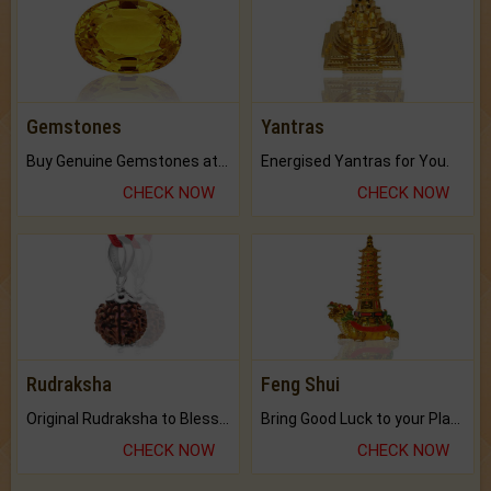
Gemstones
Yantras
Buy Genuine Gemstones at Best Prices.
Energised Yantras for You.
CHECK NOW
CHECK NOW
Rudraksha
Feng Shui
Original Rudraksha to Bless Your Way.
Bring Good Luck to your Place with Feng Shui.
CHECK NOW
CHECK NOW