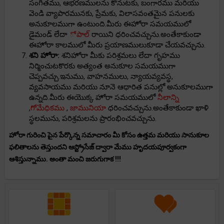
సంగీతము, ఆభరణములను కొనుటకు, బంగారము మరియు
వెండి వ్యాపారమునకు, ప్రేమకు, విలాసవంతమైన పనులకు
అనుకూలముగా ఉంటుంది.మీరు ఈహోరా సమయములో
డైమండ్ లేదా
ోపాల్
రాయిని ధరించవచ్చును.అంతేకాకుండా
ఈహోరా కాలములో మీరు ప్రయాణములుకూడా చేయవచ్చును.
శని హోరా:
శనిహోరా మీకు పరిశ్రమలు లేదా గృహము
నిర్మించుటకొరకు అత్యంత అనుకూల సమయముగా
చెప్పవచ్చు.ఇనుము, వాహనములు, న్యాయవ్యవస్థ,
వ్యవసాయము మరియు నూనె ఆధారిత పనుల్లో అనుకూలముగా
ఉన్నది.మీరు ఈయొక్క హోరా సమయములో
నీలాన్ని
,
గోమేధికము
,
జామునియా
ధరించవచ్చును.అంతేకాకుండా ఖాళి
స్థలమును, పరిశ్రమలను ప్రారంభించవచ్చును.
హోరా గురించి పైన పేర్కొన్న సమాచారం మీ కోసం ఉత్తమ మరియు సానుకూల
ఫలితాలను తెస్తుందని ఆస్ట్రోసేజ్ ద్వారా మేము హృదయపూర్వకంగా
ఆశిస్తున్నాము. అంతా మంచి జరుగుగాక !!!