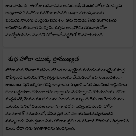
ఉదాహరణకు : ఈరోజు ఆదివారము అనుకుంటే, మొదటి హోరా సూర్యుడు
అవుతాడు.2వ హోరా 6వరోజు అధిపతి అనగా శుక్రుడు,మూడు
బుధుడు,నాలుగు చంద్రుడు,ఐదు శని, ఆరు గురుడు, ఏడు అంగారకుడు
అవుతాడు.తరువాత మళ్ళి సూర్యుడు అవుతాడు.తరువాత రోజు
సూర్యోదయము, మొదటి హోరా ఇదే పద్దతిలో కొనసాగుతుంది.
శుభ హోరా యొక్క ప్రాముఖ్యత
హోరా మన రోజువారీ జీవితంలో ఒక ముఖ్యమైన మరియు ముఖ్యమైన పాత్ర
పోషిస్తుంది మరియు కొన్ని నిర్దిష్ట పనులను చేయడంలో ఇది సంబంధితంగా
ఉంటుంది. ప్రతి ఒక్కరూ గరిష్ట లాభాలను సాధించడానికి ఎటువంటి అడ్డంకులు
లేదా అడ్డంకులు లేకుండా తమ లక్ష్యాలను నెరవేర్చాలని కోరుకుంటారు. హోరా
మద్దతుతో, మేము మా పనులను ఎటువంటి ఇబ్బంది లేకుండా చేయగలము
మరియు పనిలో విజయం దాదాపుగా భరోసా ఇవ్వబడుతుంది. హోరా
ముహూరత్ సమయంలో, చేసిన ప్రతి పని విజయవంతమవుతుందని
నమ్ముతారు. ఏడు గ్రహాల ఏడు హోరాస్ ప్రతి ఒక్కరికీ వారి కోరికలను తీర్చడానికి
మంచి లేదా చెడు అవకాశాలను అందిస్తుంది.