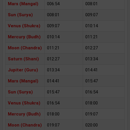
Mars (Mangal)
006:54
008:01
Sun (Surya)
008:01
009:07
Venus (Shukra)
009:07
010:14
Mercury (Budh)
010:14
011:21
Moon (Chandra)
011:21
012:27
Saturn (Shani)
012:27
013:34
Jupiter (Guru)
013:34
014:41
Mars (Mangal)
014:41
015:47
Sun (Surya)
015:47
016:54
Venus (Shukra)
016:54
018:00
Mercury (Budh)
018:00
019:07
Moon (Chandra)
019:07
020:00