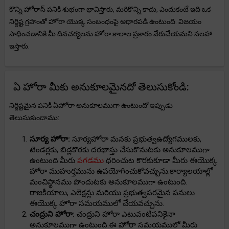
కొన్ని హోరాస్ పనికి శుభంగా భావిస్తారు, మరికొన్ని కాదు, ఎందుకంటే ఇది ఒక
నిర్దిష్ట గ్రహంతో హోరా యొక్క సంబంధంపై ఆధారపడి ఉంటుంది. విజయం
సాధించడానికి మీ దినచర్యలను హోరా కాలాల ప్రకారం వేరుచేయమని సలహా
ఇస్తారు.
ఏ హోరా మీకు అనుకూలమైనదో తెలుసుకోండి:
నిర్దిష్టమైన పనికి ఏహోరా అనుకూలముగా ఉంటుందో ఇప్పుడు
తెలుసుకుందాము:
సూర్య హోరా:
సూర్యహోరా మనకు ప్రభుత్వఉద్యోగములకు,
టెండర్లకు, బిడ్లకొరకు దరఖాస్తు చేసుకొనుటకు అనుకూలముగా
ఉంటుంది.మీరు
పగడము
ధరించుట కొరకుకూడా మీరు ఈయొక్క
హోరా ముహుర్తమును ఉపయోగించుకోవచ్చును.కార్యాలయాల్లో
మంచిస్థానము పొందుటకు అనుకూలముగా ఉంటుంది.
రాజకీయాలు, ఎలెక్షన్లు మరియు ప్రభుత్వపరమైన పనులు
ఈయొక్క హోరా సమయములో చేయవచ్చును.
చంద్రుని హోరా:
చంద్రుని హోరా ఎటువంటిపనికైనా
అనుకూలముగా ఉంటుంది.ఈ హోరా సమయములో మీరు