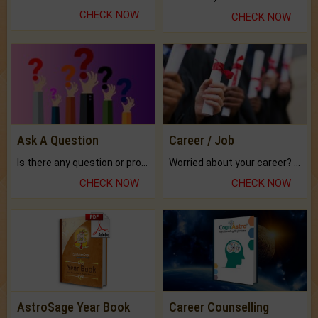
CHECK NOW
CHECK NOW
Ask A Question
Career / Job
Is there any question or problem lingering.
Worried about your career? don't know what is.
CHECK NOW
CHECK NOW
AstroSage Year Book
Career Counselling