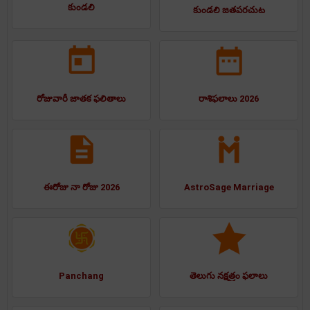
కుండలి
కుండలి జతపరచుట
రోజువారీ జాతక ఫలితాలు
రాశిఫలాలు 2026
ఈరోజు నా రోజు 2026
AstroSage Marriage
Panchang
తెలుగు నక్షత్రం ఫలాలు