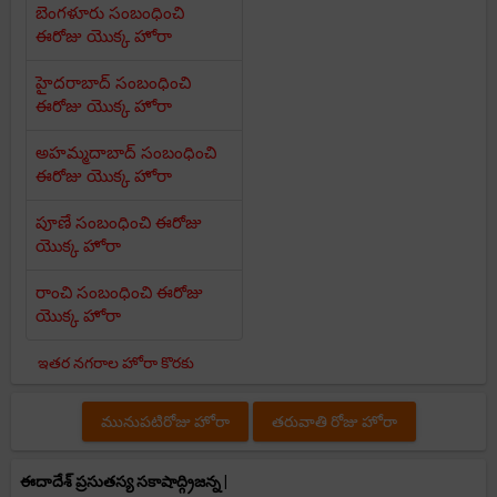
బెంగళూరు సంబంధించి
ఈరోజు యొక్క హోరా
హైదరాబాద్ సంబంధించి
ఈరోజు యొక్క హోరా
అహమ్మదాబాద్ సంబంధించి
ఈరోజు యొక్క హోరా
పూణే సంబంధించి ఈరోజు
యొక్క హోరా
రాంచి సంబంధించి ఈరోజు
యొక్క హోరా
ఇతర నగరాల హోరా కొరకు
మునుపటిరోజు హోరా
తరువాతి రోజు హోరా
ఈదాదేశ్ ప్రసుతస్య సకాషాద్గ్రిజన్న |