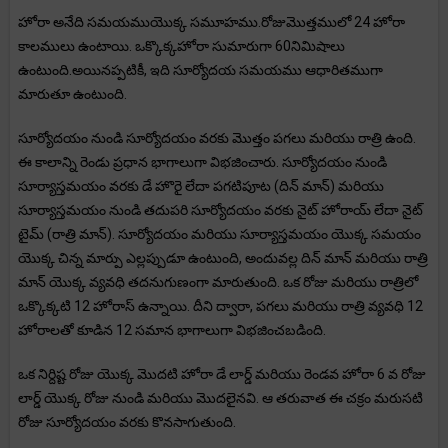
హోరా అనేది సమయముయొక్క సమూహము.రోజుమొత్తములో 24 హోరా
కాలములు ఉంటాయి. ఒక్కొక్కహోరా సుమారుగా 60నిమిషాలు
ఉంటుంది.అయినప్పటికీ, ఇది సూర్యోదయ సమయము ఆధారితముగా
మారుతూ ఉంటుంది.
సూర్యోదయం నుండి సూర్యోదయం వరకు మొత్తం పగలు మరియు రాత్రి ఉంది.
ఈ కాలాన్ని రెండు ప్రధాన భాగాలుగా విభజించారు. సూర్యోదయం నుండి
సూర్యాస్తమయం వరకు డే హొరై లేదా పగటిపూట (దిన్ మాన్) మరియు
సూర్యాస్తమయం నుండి తదుపరి సూర్యోదయం వరకు నైట్ హోరాయ్ లేదా నైట్
టైమ్ (రాత్రి మాన్). సూర్యోదయం మరియు సూర్యాస్తమయం యొక్క సమయం
యొక్క చిన్న మార్పు ఎల్లప్పుడూ ఉంటుంది, అందువల్ల దిన్ మాన్ మరియు రాత్రి
మాన్ యొక్క వ్యవధి తదనుగుణంగా మారుతుంది. ఒక రోజు మరియు రాత్రిలో
ఒక్కొక్కటి 12 హోరాస్ ఉన్నాయి. దీని ద్వారా, పగలు మరియు రాత్రి వ్యవధి 12
హోరాలతో కూడిన 12 సమాన భాగాలుగా విభజించబడింది.
ఒక నిర్దిష్ట రోజు యొక్క మొదటి హోరా డే లార్డ్ మరియు రెండవ హోరా 6 వ రోజు
లార్డ్ యొక్క రోజు నుండి మరియు మొదలైనవి. ఆ తరువాత ఈ చక్రం మరుసటి
రోజు సూర్యోదయం వరకు కొనసాగుతుంది.