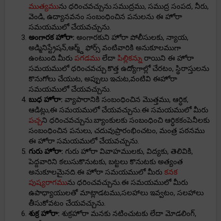
ముత్యము
ను ధరించవచ్చును.సముద్రము, సముద్ర సంపద, నీరు,
వెండి, ఉద్యానవనం సంబంధించిన పనులను ఈ హోరా
సమయములో చేయవచ్చును.
అంగారక హోరా:
అంగారకుని హోరా పోలీసులకు, న్యాయ,
అడ్మినిస్ట్రేషన్,ఆర్మ్డ్ ఫోర్స్ వంటివారికి అనుకూలముగా
ఉంటుంది.మీరు
పగడము
లేదా
పిల్లికన్ను
రాయిని ఈ హోరా
సమయములో ధరించవచ్చు.కొత్త ఉద్యోగాల్లో చేరటం, స్థిరాస్తులను
కొనుగోలు చేయుట, అప్పులు ఇచుట,వంటివి ఈహోరా
సమయములో చేయవచ్చును.
బుధ హోరా:
వ్యాపారానికి సంబంధించిన మొత్తము, ఆర్ధిక,
ఆడిట్లు,ఈ సమయములో చేయవచ్చును.ఈ సమయములో మీరు
పచ్చ
ని ధరించవచ్చును.బ్యాంకులకు సంబంధించి ఆర్ధికకంపెనీలకు
సంబంధించిన పనులు, చదువుప్రారంభించటం, మంత్ర పఠనము
ఈ హోరా సమయములో చేయవచ్చును.
గురు హోరా:
గురు హోరా వివాహములకు, విద్యకు, తెలివికి,
పెద్దవారిని కలుసుకొనుటకు, బట్టలు కొనుటకు అత్యంత
అనుకూలమైనది.ఈ హోరా సమయములో మీరు
కనక
పుష్యరాగము
ను ధరించవచ్చును.ఈ సమయములో మీరు
ఉపాధ్యాయులతో మాట్లాడటము,సలహాలు ఇవ్వటం, సలహాలు
తీసుకోవటం చేయవచ్చును.
శుక్ర హోరా:
శుక్రహోరా మనకు నటించుటకు లేదా మోడలింగ్,