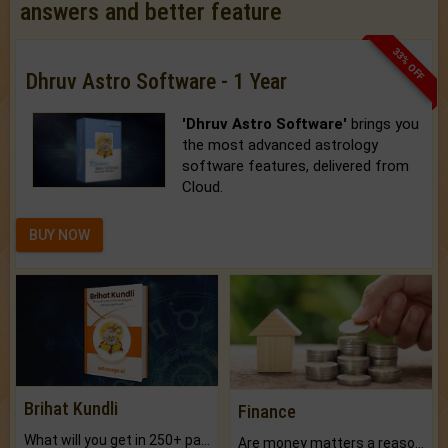
answers and better feature
33% OFF
Dhruv Astro Software - 1 Year
'Dhruv Astro Software'
brings you
the most advanced astrology
software features, delivered from
Cloud.
BUY NOW
Brihat Kundli
Finance
What will you get in 250+ pages Colored Brihat Kundli.
Are money matters a reason for the dark-circles under your eyes?