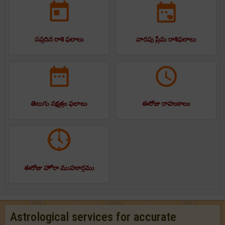
సప్తదిన రాశి ఫలాలు
వారపు ప్రేమ రాశిఫలాలు
తెలుగు నక్షత్రం ఫలాలు
ఈరోజు రాహుకాలం
ఈరోజు హోరా ముహూర్తము
Astrological services for accurate