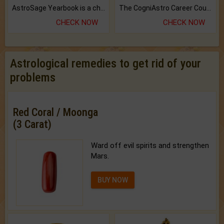
AstroSage Yearbook is a channel to fulfill your dreams and destiny.
The CogniAstro Career Counselling Report is the most comprehensive report available on this topic.
CHECK NOW
CHECK NOW
Astrological remedies to get rid of your
problems
Red Coral / Moonga
(3 Carat)
Ward off evil spirits and strengthen
Mars.
BUY NOW