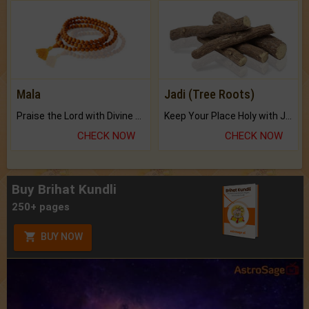
Mala
Jadi (Tree Roots)
Praise the Lord with Divine Energies of Mala.
Keep Your Place Holy with Jadi.
CHECK NOW
CHECK NOW
Buy Brihat Kundli
250+ pages
BUY NOW