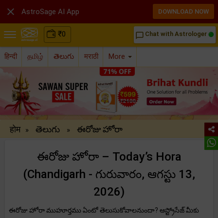

AstroSage AI App
DOWNLOAD NOW
₹
0
Chat with Astrologer
chat_bubble_outline
हिन्दी
தமிழ்
తెలుగు
मराठी
More
होम
తెలుగు
ఈరోజు హోరా
»
»
ఈరోజు హోరా – Today’s Hora
(Chandigarh - గురువారం, ఆగస్టు 13,
2026)
ఈరోజు హోరా ముహూర్తము ఏంటో తెలుసుకోవాలనుందా? ఆస్ట్రోసేజ్ మీకు