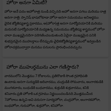
హోరా అనగా ఏమిటి?
హోరా అనే పదం అహోరాత్ర నుండి వచ్చినది.అహో అనగా పగలు మరియు రాత్ర
అనగా రాత్రి. స్పానిష్ భాషలోకూడా హోరా అనగా సమయము అనిఅర్ధము.
వైదిక జ్యోతిష్యశాస్త్ర ప్రకారము, అ{హోరా}త్ర అనగా సూర్యోదయానికి మరియు
మరుసటి సూర్యోదయానికి మధ్యఉన్న సమయము.జ్యోతిష్య శాస్త్రములో హోరా
చాలా ముఖ్యమైనదిగా పరిగణించబడుతుంది.ఏదైనా ముఖ్యమైన పనికి
శుభప్రదమైన ముహుర్తాలు లేనప్పుడు వైధికజ్యోతిష్యశాస్త్రములో ఇవ్వబడిన
హోరాచక్రముద్వారా మనము పనులను ప్రారంభించవచ్చును.
హోరా ముహుర్తమును ఎలా గణిస్తారు?
వారములోని మొత్తము 7 రోజులను, ప్రతిరొజుకి సొంత గ్రహాధిపతి
ఉంటాడు.అనగా సుర్యుడికి ఆదివారము, చంద్రుడికి సోమవారం, అంగారకుడికి
మంగళవారం, బుధుడికి బుధవారము, శుక్రుడికి శుక్రవారము, శనికి
శనివారం.ప్రతి హోరాకి ఒక గ్రహము నిర్ణయించబడినది.మొత్తముమీద
7హోరాలు ఉన్నవి.అవి వరుసగా సూర్యహోరా, చంద్రహోరా, అంగారకహోరా,
బుధహోరా, గురుహోరా, శుక్రహోరా, శనిహోరా.