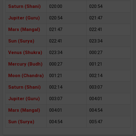
Saturn (Shani)
020:00
020:54
Jupiter (Guru)
020:54
021:47
Mars (Mangal)
021:47
022:41
Sun (Surya)
022:41
023:34
Venus (Shukra)
023:34
000:27
Mercury (Budh)
000:27
001:21
Moon (Chandra)
001:21
002:14
Saturn (Shani)
002:14
003:07
Jupiter (Guru)
003:07
004:01
Mars (Mangal)
004:01
004:54
Sun (Surya)
004:54
005:47