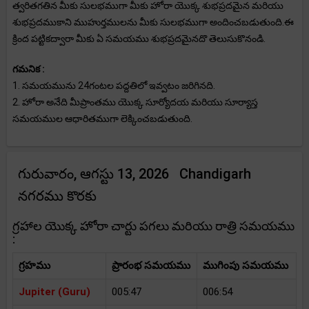
త్వరితగతిన మీకు సులభముగా మీకు హోరా యొక్క శుభప్రదమైన మరియు
శుభప్రదముకాని ముహుర్తములను మీకు సులభముగా అందించబడుతుంది.ఈ
క్రింద పట్టికద్వారా మీకు ఏ సమయము శుభప్రదమైనదొ తెలుసుకొనండి.
గమనిక :
1. సమయమును 24గంటల పద్దతిలో ఇవ్వటం జరిగినది.
2. హోరా అనేది మీప్రాంతము యొక్క సూర్యోదయ మరియు సూర్యాస్త
సమయముల ఆధారితముగా లెక్కించబడుతుంది.
గురువారం, ఆగస్టు 13, 2026 Chandigarh
నగరము కొరకు
గ్రహాల యొక్క హోరా చార్టు పగలు మరియు రాత్రి సమయము
:
గ్రహము
ప్రారంభ సమయము
ముగింపు సమయము
Jupiter (Guru)
005:47
006:54