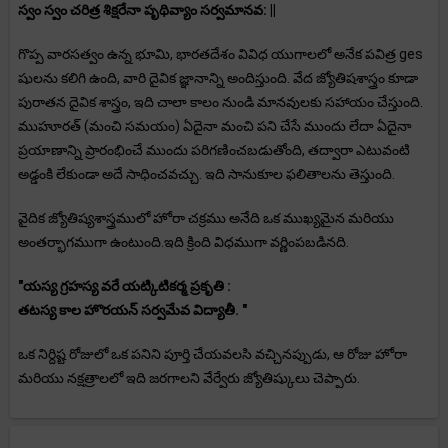
స్వం స్వం చరిత్ర శిక్షరేనా పృథివ్యాం సర్వమానవ: ||
గొప్ప వారసత్వం ఉన్న భూమి, భారతదేశం వివిధ యుగాలలో అనేక పవిత్ర ges
షులను కలిగి ఉంది, వారి దైవిక జ్ఞానాన్ని అందిస్తుంది. వేద జ్యోతిషశాస్త్రం కూడా
పురాతన దైవిక శాస్త్రం, ఇది చాలా కాలం నుండి మానవులకు సహాయం చేస్తుంది.
ముహూరత్ (మంచి సమయం) ఏదైనా మంచి పని చేసే ముందు లేదా ఏదైనా
ప్రయాణాన్ని ప్రారంభించే ముందు పరిగణించబడుతోంది, తద్వారా ఎటువంటి
అడ్డంకి లేకుండా అదే సాధించవచ్చు. ఇది సానుకూల ఫలితాలను తెస్తుంది.
వైదిక జ్యోతిష్యశాస్త్రములో హోరా చక్రము అనేది ఒక ముఖ్యమైన మరియు
అంతర్భాగముగా ఉంటుంది.ఇది క్రింది విధముగా వర్ణింపబడినది.
"యస్య గ్రహస్య వరే యట్కిటికర్మ ప్రకృతి :
తటస్య కాల హొరయన్ సర్వమేవ విద్యాతీ. "
ఒక నిర్దిష్ట రోజులో ఒక పనిని పూర్తి చేయవలసి వచ్చినప్పుడు, ఆ రోజు హోరా
మరియు నక్షత్రాలలో ఇది జరగాలని వేర్వేరు జ్యోతిష్కులు చెప్పారు.