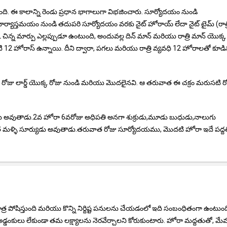
. ఈ కాలాన్ని రెండు ప్రధాన భాగాలుగా విభజించారు. సూర్యోదయం నుండి
్యాస్తమయం నుండి తదుపరి సూర్యోదయం వరకు నైట్ హోరాయ్ లేదా నైట్ టైమ్ (రాత్
 మార్పు ఎల్లప్పుడూ ఉంటుంది, అందువల్ల దిన్ మాన్ మరియు రాత్రి మాన్ యొక్క
ి 12 హోరాస్ ఉన్నాయి. దీని ద్వారా, పగలు మరియు రాత్రి వ్యవధి 12 హోరాలతో కూడ
6 వ రోజు లార్డ్ యొక్క రోజు నుండి మరియు మొదలైనవి. ఆ తరువాత ఈ చక్రం మరుసటి ర
 అవుతాడు.2వ హోరా 6వరోజు అధిపతి అనగా శుక్రుడు,మూడు బుధుడు,నాలుగు
త మళ్ళి సూర్యుడు అవుతాడు.తరువాత రోజు సూర్యోదయము, మొదటి హోరా ఇదే పద్ద
ోషిస్తుంది మరియు కొన్ని నిర్దిష్ట పనులను చేయడంలో ఇది సంబంధితంగా ఉంటుంద
 అడ్డంకులు లేకుండా తమ లక్ష్యాలను నెరవేర్చాలని కోరుకుంటారు. హోరా మద్దతుతో, మ