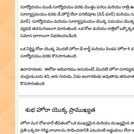
సూర్యోదయం నుండి సూర్యోదయం వరకు మొత్తం పగలు మరియు రాత్రి ఉంది
సూర్యాస్తమయం వరకు డే హొరై లేదా పగటిపూట (దిన్ మాన్) మరియు సూర
మాన్). సూర్యోదయం మరియు సూర్యాస్తమయం యొక్క సమయం యొక్క చిన్న
వ్యవధి తదనుగుణంగా మారుతుంది. ఒక రోజు మరియు రాత్రిలో ఒక్కొక్కట
సమాన భాగాలుగా విభజించబడింది.
ఒక నిర్దిష్ట రోజు యొక్క మొదటి హోరా డే లార్డ్ మరియు రెండవ హోరా 
సూర్యోదయం వరకు కొనసాగుతుంది.
ఉదాహరణకు : ఈరోజు ఆదివారము అనుకుంటే, మొదటి హోరా సూర్యుడు
చంద్రుడు,ఐదు శని, ఆరు గురుడు, ఏడు అంగారకుడు అవుతాడు.తరువా
కొనసాగుతుంది.
శుభ హోరా యొక్క ప్రాముఖ్యత
హోరా మన రోజువారీ జీవితంలో ఒక ముఖ్యమైన మరియు ముఖ్యమైన పాత్ర ప
ప్రతి ఒక్కరూ గరిష్ట లాభాలను సాధించడానికి ఎటువంటి అడ్డంకులు లేదా