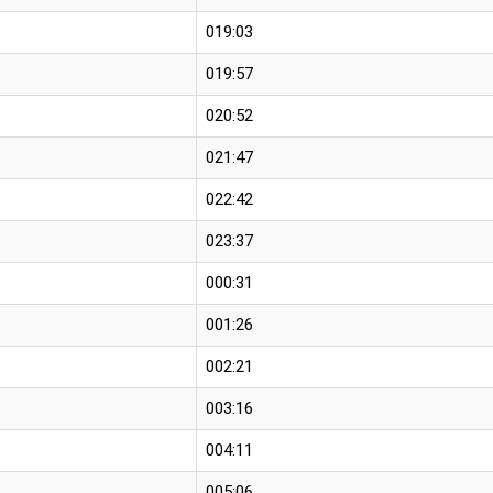
019:03
019:57
020:52
021:47
022:42
023:37
000:31
001:26
002:21
003:16
004:11
005:06