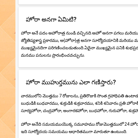
హోరా అనగా ఏమిటి?
హోరా అనే పదం అహోరాత్ర నుండి వచ్చినది.అహో అనగా పగలు మరియు ర
జ్యోతిష్యశాస్త్ర ప్రకారము, అ{హోరా}త్ర అనగా సూర్యోదయానికి మరియ
ముఖ్యమైనదిగా పరిగణించబడుతుంది.ఏదైనా ముఖ్యమైన పనికి శుభప్రదమై
మనము పనులను ప్రారంభించవచ్చును.
హోరా ముహుర్తమును ఎలా గణిస్తారు?
వారములోని మొత్తము 7 రోజులను, ప్రతిరొజుకి సొంత గ్రహాధిపతి ఉంటా
బుధుడికి బుధవారము, శుక్రుడికి శుక్రవారము, శనికి శనివారం.ప్రతి 
సూర్యహోరా, చంద్రహోరా, అంగారకహోరా, బుధహోరా, గురుహోరా, శుక్రహ
హోరా అనేది సమయముయొక్క సమూహము.రోజుమొత్తములో 24 హోరా కా
ఇది సూర్యోదయ సమయము ఆధారితముగా మారుతూ ఉంటుంది.