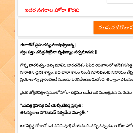
ఇతర నగరాల హోరా కొరకు
మునుపటిరోజు 
ఈదాదేశ్ ప్రసుతస్య సకాషాద్గ్రిజన్న |
స్వం స్వం చరిత్ర శిక్షరేనా పృథివ్యాం సర్వమానవ: ||
గొప్ప వారసత్వం ఉన్న భూమి, భారతదేశం వివిధ యుగాలలో అనేక పవిత్ర ges ష
పురాతన దైవిక శాస్త్రం, ఇది చాలా కాలం నుండి మానవులకు సహాయం చ
ప్రయాణాన్ని ప్రారంభించే ముందు పరిగణించబడుతోంది, తద్వారా ఎటువంటి
వైదిక జ్యోతిష్యశాస్త్రములో హోరా చక్రము అనేది ఒక ముఖ్యమైన మరియు 
"యస్య గ్రహస్య వరే యట్కిటికర్మ ప్రకృతి :
తటస్య కాల హొరయన్ సర్వమేవ విద్యాతీ. "
ఒక నిర్దిష్ట రోజులో ఒక పనిని పూర్తి చేయవలసి వచ్చినప్పుడు, ఆ రోజు హో