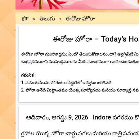
होम
తెలుగు
ఈరోజు హోరా
»
»
ఈరోజు హోరా – Today’s Hora
ఈరోజు హోరా ముహూర్తము ఏంటో తెలుసుకోవాలనుందా? ఆస్ట్రోసేజ్ 
శుభప్రదముకాని ముహుర్తములను మీకు సులభముగా అందించబడుతుంది.ఈ
గమనిక :
1. సమయమును 24గంటల పద్దతిలో ఇవ్వటం జరిగినది.
2. హోరా అనేది మీప్రాంతము యొక్క సూర్యోదయ మరియు సూర్యాస్త
ఆదివారం, ఆగస్టు 9, 2026 Indore నగరము క
గ్రహాల యొక్క హోరా చార్టు పగలు మరియు రాత్రి సమ