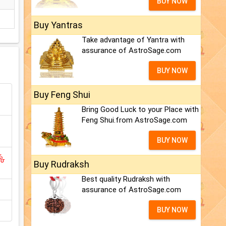
BUY NOW
Buy Yantras
Take advantage of Yantra with
assurance of AstroSage.com
BUY NOW
Buy Feng Shui
Bring Good Luck to your Place with
Feng Shui.from AstroSage.com
BUY NOW
్క
Buy Rudraksh
Best quality Rudraksh with
assurance of AstroSage.com
BUY NOW