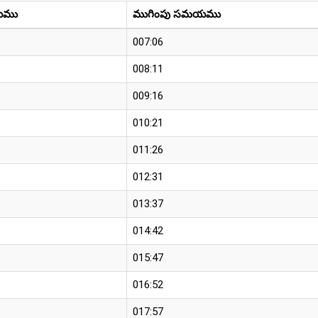
యము
ముగింపు సమయము
007:06
008:11
009:16
010:21
011:26
012:31
013:37
014:42
015:47
016:52
017:57