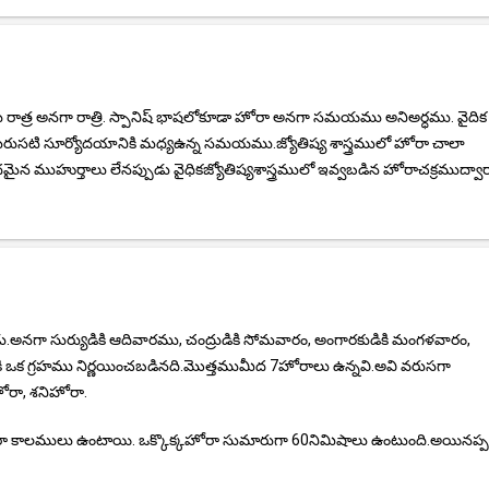
ాత్ర అనగా రాత్రి. స్పానిష్ భాషలోకూడా హోరా అనగా సమయము అనిఅర్ధము. వైదిక
ు మరుసటి సూర్యోదయానికి మధ్యఉన్న సమయము.జ్యోతిష్య శాస్త్రములో హోరా చాలా
న ముహుర్తాలు లేనప్పుడు వైధికజ్యోతిష్యశాస్త్రములో ఇవ్వబడిన హోరాచక్రముద్వా
డు.అనగా సుర్యుడికి ఆదివారము, చంద్రుడికి సోమవారం, అంగారకుడికి మంగళవారం,
హోరాకి ఒక గ్రహము నిర్ణయించబడినది.మొత్తముమీద 7హోరాలు ఉన్నవి.అవి వరుసగా
ోరా, శనిహోరా.
లములు ఉంటాయి. ఒక్కొక్కహోరా సుమారుగా 60నిమిషాలు ఉంటుంది.అయినప్పటి