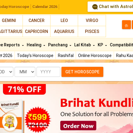
Chat with Astro
oday Horoscope
Calendar 2026
GEMINI
CANCER
LEO
VIRGO
த
AGITTARIUS
CAPRICORN
AQUARIUS
PISCES
ee Reports
Healing
Panchang
Lal Kitab
KP
Compatibili
फल 2026
Today's Horoscope
Rashifal
Online Horoscope
Rahu Kaa
te
Month
Year
GET HOROSCOPE