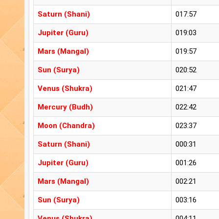
Saturn (Shani)
017:57
Jupiter (Guru)
019:03
Mars (Mangal)
019:57
Sun (Surya)
020:52
Venus (Shukra)
021:47
Mercury (Budh)
022:42
Moon (Chandra)
023:37
Saturn (Shani)
000:31
Jupiter (Guru)
001:26
Mars (Mangal)
002:21
Sun (Surya)
003:16
Venus (Shukra)
004:11