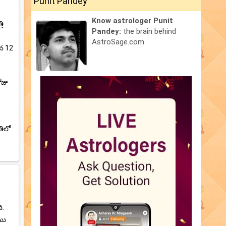
Punit Pandey
Know astrologer Punit
రి
Pandey:
the brain behind
AstroSage.com
ిన 12
ోజు
తిలో
ి.
ేము