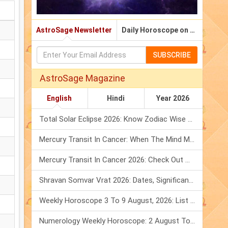
AstroSage Newsletter
Daily Horoscope on Email
SUBSCRIBE
AstroSage Magazine
English
Hindi
Year 2026
Total Solar Eclipse 2026: Know Zodiac Wise Prediction
Mercury Transit In Cancer: When The Mind Meets The Heart!
Mercury Transit In Cancer 2026: Check Out What It Brings For You
Shravan Somvar Vrat 2026: Dates, Significance & Rituals In August
Weekly Horoscope 3 To 9 August, 2026: List Of Fasts & Festivals
Numerology Weekly Horoscope: 2 August To 8 August, 2026