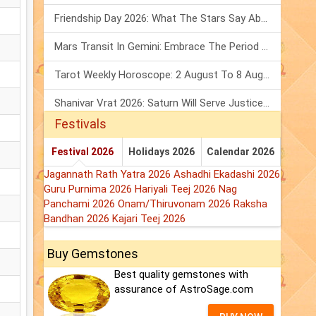
Friendship Day 2026: What The Stars Say About Your Best Friend!
Mars Transit In Gemini: Embrace The Period Full Of Energy & Intelligence
Tarot Weekly Horoscope: 2 August To 8 August, 2026
Shanivar Vrat 2026: Saturn Will Serve Justice In Sawan Month!
Festivals
Festival 2026
Holidays 2026
Calendar 2026
Jagannath Rath Yatra 2026
Ashadhi Ekadashi 2026
Guru Purnima 2026
Hariyali Teej 2026
Nag
Panchami 2026
Onam/Thiruvonam 2026
Raksha
Bandhan 2026
Kajari Teej 2026
Buy Gemstones
Best quality gemstones with
assurance of AstroSage.com