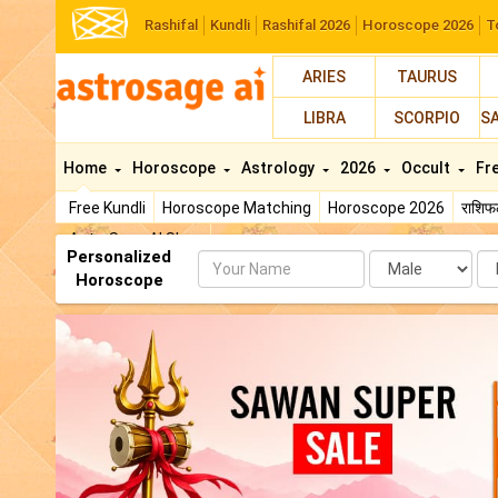
Rashifal
Kundli
Rashifal 2026
Horoscope 2026
T
ARIES
TAURUS
LIBRA
SCORPIO
S
Home
Horoscope
Astrology
2026
Occult
Fr
Free Kundli
Horoscope Matching
Horoscope 2026
राशि
AstroSage AI Shop
Personalized
Name
Da
Horoscope