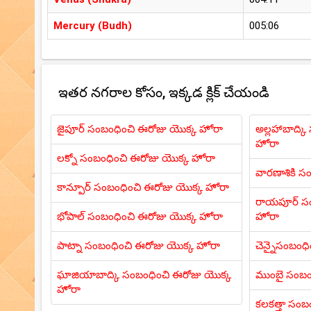
Mercury (Budh)
005:06
ఇతర నగరాల కోసం, ఇక్కడ క్లిక్ చేయండి
జైపూర్ సంబంధించి ఈరోజు యొక్క హోరా
అల్లహాబాద్క
హోరా
లక్నో సంబంధించి ఈరోజు యొక్క హోరా
వారణాశికి స
కాన్పూర్ సంబంధించి ఈరోజు యొక్క హోరా
రాయపూర్ సం
భోపాల్ సంబంధించి ఈరోజు యొక్క హోరా
హోరా
పాట్నా సంబంధించి ఈరోజు యొక్క హోరా
చెన్నైసంబంధ
ఘాజియాబాద్కి సంబంధించి ఈరోజు యొక్క
ముంబై సంబం
హోరా
కలకత్తా సంబ