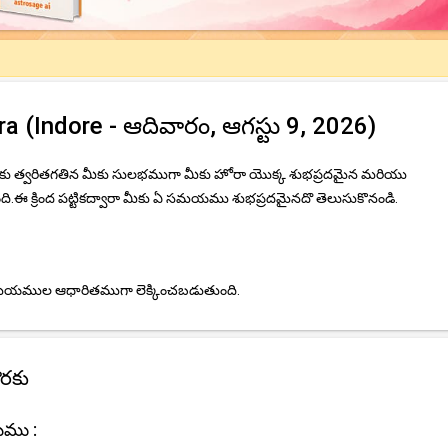
 (Indore - ఆదివారం, ఆగస్టు 9, 2026)
మీకు త్వరితగతిన మీకు సులభముగా మీకు హోరా యొక్క శుభప్రదమైన మరియు
 క్రింద పట్టికద్వారా మీకు ఏ సమయము శుభప్రదమైనదొ తెలుసుకొనండి.
 సమయముల ఆధారితముగా లెక్కించబడుతుంది.
ొరకు
యము :