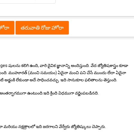
హోరా
తరువాతి రోజు హోరా
ులను కలిగి ఉంది, వారి దైవిక జ్ఞానాన్ని అందిస్తుంది. వేద జ్యోతిషశాస్త్రం కూడా
ేస్తుంది. ముహూరత్ (మంచి సమయం) ఏదైనా మంచి పని చేసే ముందు లేదా ఏదైనా
 అడ్డంకి లేకుండా అదే సాధించవచ్చు. ఇది సానుకూల ఫలితాలను తెస్తుంది.
అంతర్భాగముగా ఉంటుంది.ఇది క్రింది విధముగా వర్ణింపబడినది.
రా మరియు నక్షత్రాలలో ఇది జరగాలని వేర్వేరు జ్యోతిష్కులు చెప్పారు.