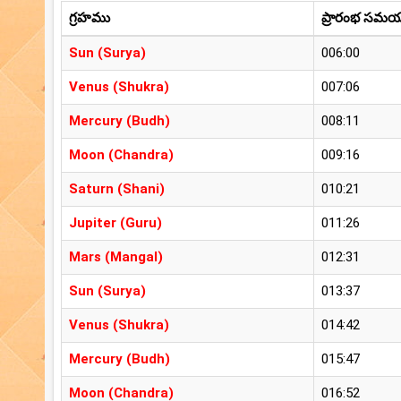
గ్రహము
ప్రారంభ సమ
Sun (Surya)
006:00
Venus (Shukra)
007:06
Mercury (Budh)
008:11
Moon (Chandra)
009:16
Saturn (Shani)
010:21
Jupiter (Guru)
011:26
Mars (Mangal)
012:31
Sun (Surya)
013:37
Venus (Shukra)
014:42
Mercury (Budh)
015:47
Moon (Chandra)
016:52