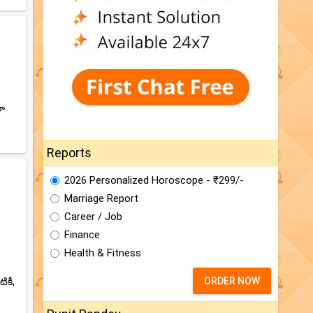
రా
Reports
2026 Personalized Horoscope - ₹299/-
Marriage Report
Career / Job
Finance
Health & Fitness
ORDER NOW
కీ,