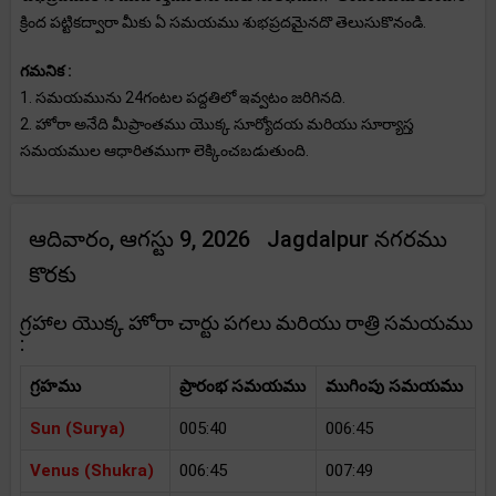
క్రింద పట్టికద్వారా మీకు ఏ సమయము శుభప్రదమైనదొ తెలుసుకొనండి.
గమనిక :
1. సమయమును 24గంటల పద్దతిలో ఇవ్వటం జరిగినది.
2. హోరా అనేది మీప్రాంతము యొక్క సూర్యోదయ మరియు సూర్యాస్త
సమయముల ఆధారితముగా లెక్కించబడుతుంది.
ఆదివారం, ఆగస్టు 9, 2026 Jagdalpur నగరము
కొరకు
గ్రహాల యొక్క హోరా చార్టు పగలు మరియు రాత్రి సమయము
:
గ్రహము
ప్రారంభ సమయము
ముగింపు సమయము
Sun (Surya)
005:40
006:45
Venus (Shukra)
006:45
007:49