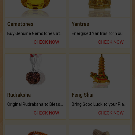
Gemstones
Yantras
Buy Genuine Gemstones at Best Prices.
Energised Yantras for You.
CHECK NOW
CHECK NOW
Rudraksha
Feng Shui
Original Rudraksha to Bless Your Way.
Bring Good Luck to your Place with Feng Shui.
CHECK NOW
CHECK NOW