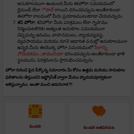
అనుకూలముగా ఉంటుంది.మీరు ఈహోరా సమయములో
డైమండ్ లేదా
ోపాల్
రాయిని ధరించవచ్చును.అంతేకాకుండా
ఈహోరా కాలములో మీరు ప్రయాణములుకూడా చేయవచ్చును.
శని హోరా:
శనిహోరా మీకు పరిశ్రమలు లేదా గృహము
నిర్మించుటకొరకు అత్యంత అనుకూల సమయముగా
చెప్పవచ్చు.ఇనుము, వాహనములు, న్యాయవ్యవస్థ,
వ్యవసాయము మరియు నూనె ఆధారిత పనుల్లో అనుకూలముగా
ఉన్నది.మీరు ఈయొక్క హోరా సమయములో
నీలాన్ని
,
గోమేధికము
,
జామునియా
ధరించవచ్చును.అంతేకాకుండా ఖాళి
స్థలమును, పరిశ్రమలను ప్రారంభించవచ్చును.
హోరా గురించి పైన పేర్కొన్న సమాచారం మీ కోసం ఉత్తమ మరియు సానుకూల
ఫలితాలను తెస్తుందని ఆస్ట్రోసేజ్ ద్వారా మేము హృదయపూర్వకంగా
ఆశిస్తున్నాము. అంతా మంచి జరుగుగాక !!!
కుండలి
కుండలి జతపరచుట