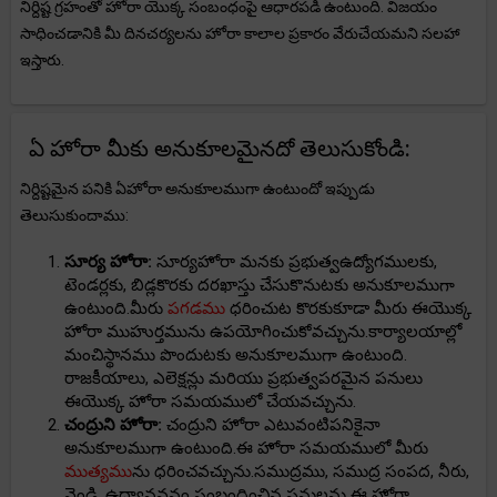
నిర్దిష్ట గ్రహంతో హోరా యొక్క సంబంధంపై ఆధారపడి ఉంటుంది. విజయం
సాధించడానికి మీ దినచర్యలను హోరా కాలాల ప్రకారం వేరుచేయమని సలహా
ఇస్తారు.
ఏ హోరా మీకు అనుకూలమైనదో తెలుసుకోండి:
నిర్దిష్టమైన పనికి ఏహోరా అనుకూలముగా ఉంటుందో ఇప్పుడు
తెలుసుకుందాము:
సూర్య హోరా:
సూర్యహోరా మనకు ప్రభుత్వఉద్యోగములకు,
టెండర్లకు, బిడ్లకొరకు దరఖాస్తు చేసుకొనుటకు అనుకూలముగా
ఉంటుంది.మీరు
పగడము
ధరించుట కొరకుకూడా మీరు ఈయొక్క
హోరా ముహుర్తమును ఉపయోగించుకోవచ్చును.కార్యాలయాల్లో
మంచిస్థానము పొందుటకు అనుకూలముగా ఉంటుంది.
రాజకీయాలు, ఎలెక్షన్లు మరియు ప్రభుత్వపరమైన పనులు
ఈయొక్క హోరా సమయములో చేయవచ్చును.
చంద్రుని హోరా:
చంద్రుని హోరా ఎటువంటిపనికైనా
అనుకూలముగా ఉంటుంది.ఈ హోరా సమయములో మీరు
ముత్యము
ను ధరించవచ్చును.సముద్రము, సముద్ర సంపద, నీరు,
వెండి, ఉద్యానవనం సంబంధించిన పనులను ఈ హోరా