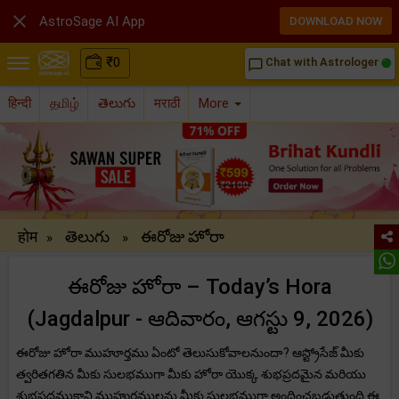

AstroSage AI App
DOWNLOAD NOW
₹
0
Chat with Astrologer
chat_bubble_outline
हिन्दी
தமிழ்
తెలుగు
मराठी
More
होम
తెలుగు
ఈరోజు హోరా
»
»
ఈరోజు హోరా – Today’s Hora
(Jagdalpur - ఆదివారం, ఆగస్టు 9, 2026)
ఈరోజు హోరా ముహూర్తము ఏంటో తెలుసుకోవాలనుందా? ఆస్ట్రోసేజ్ మీకు
త్వరితగతిన మీకు సులభముగా మీకు హోరా యొక్క శుభప్రదమైన మరియు
శుభప్రదముకాని ముహుర్తములను మీకు సులభముగా అందించబడుతుంది.ఈ