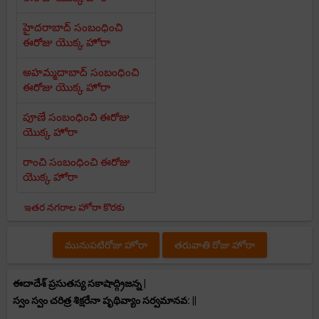
హైదరాబాద్ సంబంధించి
ఈరోజు యొక్క హోరా
అహమ్మదాబాద్ సంబంధించి
ఈరోజు యొక్క హోరా
పూణే సంబంధించి ఈరోజు
యొక్క హోరా
రాంచి సంబంధించి ఈరోజు
యొక్క హోరా
ఇతర నగరాల హోరా కొరకు
మునుపటిరోజు హోరా
తరువాతి రోజు హోరా
ఈదాదేశ్ ప్రసుతస్య సకాషాద్గ్రిజన్న |
స్వం స్వం చరిత్ర శిక్షరేనా పృథివ్యాం సర్వమానవ: ||