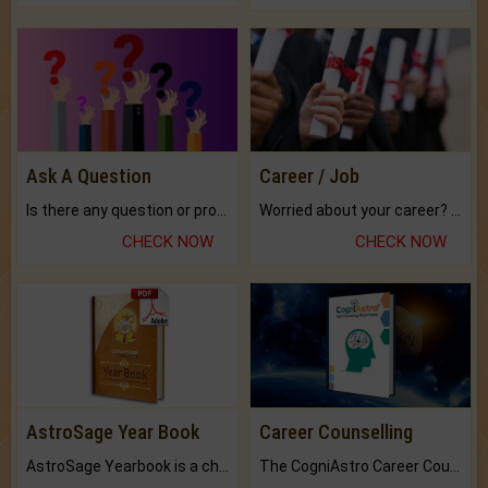
Ask A Question
Career / Job
Is there any question or problem lingering.
Worried about your career? don't know what is.
CHECK NOW
CHECK NOW
AstroSage Year Book
Career Counselling
AstroSage Yearbook is a channel to fulfill your dreams and destiny.
The CogniAstro Career Counselling Report is the most comprehensive report available on this topic.