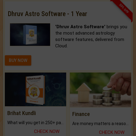
33% OFF
Dhruv Astro Software - 1 Year
'Dhruv Astro Software'
brings you
the most advanced astrology
software features, delivered from
Cloud.
BUY NOW
Brihat Kundli
Finance
What will you get in 250+ pages Colored Brihat Kundli.
Are money matters a reason for the dark-circles under your eyes?
CHECK NOW
CHECK NOW