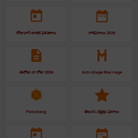
రోజువారీ జాతక ఫలితాలు
రాశిఫలాలు 2026
ఈరోజు నా రోజు 2026
AstroSage Marriage
Panchang
తెలుగు నక్షత్రం ఫలాలు