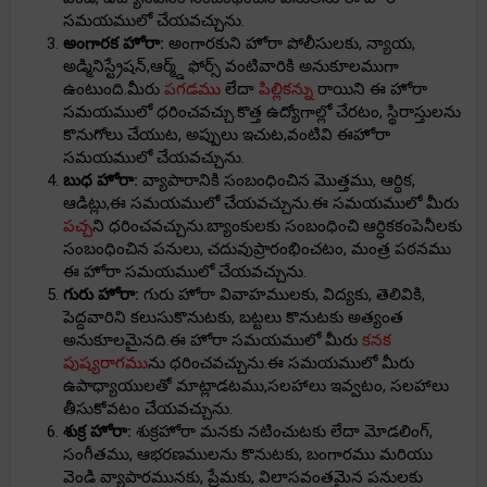
సమయములో చేయవచ్చును.
అంగారక హోరా:
అంగారకుని హోరా పోలీసులకు, న్యాయ,
అడ్మినిస్ట్రేషన్,ఆర్మ్డ్ ఫోర్స్ వంటివారికి అనుకూలముగా
ఉంటుంది.మీరు
పగడము
లేదా
పిల్లికన్ను
రాయిని ఈ హోరా
సమయములో ధరించవచ్చు.కొత్త ఉద్యోగాల్లో చేరటం, స్థిరాస్తులను
కొనుగోలు చేయుట, అప్పులు ఇచుట,వంటివి ఈహోరా
సమయములో చేయవచ్చును.
బుధ హోరా:
వ్యాపారానికి సంబంధించిన మొత్తము, ఆర్ధిక,
ఆడిట్లు,ఈ సమయములో చేయవచ్చును.ఈ సమయములో మీరు
పచ్చ
ని ధరించవచ్చును.బ్యాంకులకు సంబంధించి ఆర్ధికకంపెనీలకు
సంబంధించిన పనులు, చదువుప్రారంభించటం, మంత్ర పఠనము
ఈ హోరా సమయములో చేయవచ్చును.
గురు హోరా:
గురు హోరా వివాహములకు, విద్యకు, తెలివికి,
పెద్దవారిని కలుసుకొనుటకు, బట్టలు కొనుటకు అత్యంత
అనుకూలమైనది.ఈ హోరా సమయములో మీరు
కనక
పుష్యరాగము
ను ధరించవచ్చును.ఈ సమయములో మీరు
ఉపాధ్యాయులతో మాట్లాడటము,సలహాలు ఇవ్వటం, సలహాలు
తీసుకోవటం చేయవచ్చును.
శుక్ర హోరా:
శుక్రహోరా మనకు నటించుటకు లేదా మోడలింగ్,
సంగీతము, ఆభరణములను కొనుటకు, బంగారము మరియు
వెండి వ్యాపారమునకు, ప్రేమకు, విలాసవంతమైన పనులకు