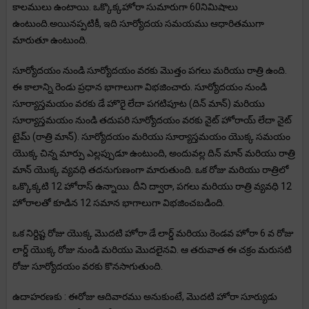
కాలములు ఉంటాయి. ఒక్కొక్కహోరా సుమారుగా 60నిమిషాలు
ఉంటుంది.అయినప్పటికీ, ఇది సూర్యోదయ సమయము ఆధారితముగా
మారుతూ ఉంటుంది.
సూర్యోదయం నుండి సూర్యోదయం వరకు మొత్తం పగలు మరియు రాత్రి ఉంది.
ఈ కాలాన్ని రెండు ప్రధాన భాగాలుగా విభజించారు. సూర్యోదయం నుండి
సూర్యాస్తమయం వరకు డే హొరై లేదా పగటిపూట (దిన్ మాన్) మరియు
సూర్యాస్తమయం నుండి తదుపరి సూర్యోదయం వరకు నైట్ హోరాయ్ లేదా నైట్
టైమ్ (రాత్రి మాన్). సూర్యోదయం మరియు సూర్యాస్తమయం యొక్క సమయం
యొక్క చిన్న మార్పు ఎల్లప్పుడూ ఉంటుంది, అందువల్ల దిన్ మాన్ మరియు రాత్రి
మాన్ యొక్క వ్యవధి తదనుగుణంగా మారుతుంది. ఒక రోజు మరియు రాత్రిలో
ఒక్కొక్కటి 12 హోరాస్ ఉన్నాయి. దీని ద్వారా, పగలు మరియు రాత్రి వ్యవధి 12
హోరాలతో కూడిన 12 సమాన భాగాలుగా విభజించబడింది.
ఒక నిర్దిష్ట రోజు యొక్క మొదటి హోరా డే లార్డ్ మరియు రెండవ హోరా 6 వ రోజు
లార్డ్ యొక్క రోజు నుండి మరియు మొదలైనవి. ఆ తరువాత ఈ చక్రం మరుసటి
రోజు సూర్యోదయం వరకు కొనసాగుతుంది.
ఉదాహరణకు : ఈరోజు ఆదివారము అనుకుంటే, మొదటి హోరా సూర్యుడు