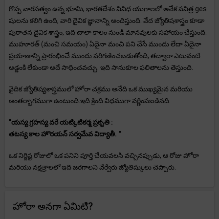
గొప్ప వారసత్వం ఉన్న భూమి, భారతదేశం వివిధ యుగాలలో అనేక పవిత్ర ges
షులను కలిగి ఉంది, వారి దైవిక జ్ఞానాన్ని అందిస్తుంది. వేద జ్యోతిషశాస్త్రం కూడా
పురాతన దైవిక శాస్త్రం, ఇది చాలా కాలం నుండి మానవులకు సహాయం చేస్తుంది.
ముహూరత్ (మంచి సమయం) ఏదైనా మంచి పని చేసే ముందు లేదా ఏదైనా
ప్రయాణాన్ని ప్రారంభించే ముందు పరిగణించబడుతోంది, తద్వారా ఎటువంటి
అడ్డంకి లేకుండా అదే సాధించవచ్చు. ఇది సానుకూల ఫలితాలను తెస్తుంది.
వైదిక జ్యోతిష్యశాస్త్రములో హోరా చక్రము అనేది ఒక ముఖ్యమైన మరియు
అంతర్భాగముగా ఉంటుంది.ఇది క్రింది విధముగా వర్ణింపబడినది.
"యస్య గ్రహస్య వరే యట్కిటికర్మ ప్రకృతి :
తటస్య కాల హొరయన్ సర్వమేవ విద్యాతీ. "
ఒక నిర్దిష్ట రోజులో ఒక పనిని పూర్తి చేయవలసి వచ్చినప్పుడు, ఆ రోజు హోరా
మరియు నక్షత్రాలలో ఇది జరగాలని వేర్వేరు జ్యోతిష్కులు చెప్పారు.
హోరా అనగా ఏమిటి?