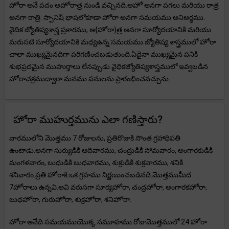
హోరా అనే పదం అహోరాత్ర నుండి వచ్చినది.అహో అనగా పగలు మరియు రాత్ర
అనగా రాత్రి. స్పానిష్ భాషలోకూడా హోరా అనగా సమయము అనిఅర్ధము.
వైదిక జ్యోతిష్యశాస్త్ర ప్రకారము, అ{హోరా}త్ర అనగా సూర్యోదయానికి మరియు
మరుసటి సూర్యోదయానికి మధ్యఉన్న సమయము.జ్యోతిష్య శాస్త్రములో హోరా
చాలా ముఖ్యమైనదిగా పరిగణించబడుతుంది.ఏదైనా ముఖ్యమైన పనికి
శుభప్రదమైన ముహుర్తాలు లేనప్పుడు వైధికజ్యోతిష్యశాస్త్రములో ఇవ్వబడిన
హోరాచక్రముద్వారా మనము పనులను ప్రారంభించవచ్చును.
హోరా ముహుర్తమును ఎలా గణిస్తారు?
వారములోని మొత్తము 7 రోజులను, ప్రతిరొజుకి సొంత గ్రహాధిపతి
ఉంటాడు.అనగా సుర్యుడికి ఆదివారము, చంద్రుడికి సోమవారం, అంగారకుడికి
మంగళవారం, బుధుడికి బుధవారము, శుక్రుడికి శుక్రవారము, శనికి
శనివారం.ప్రతి హోరాకి ఒక గ్రహము నిర్ణయించబడినది.మొత్తముమీద
7హోరాలు ఉన్నవి.అవి వరుసగా సూర్యహోరా, చంద్రహోరా, అంగారకహోరా,
బుధహోరా, గురుహోరా, శుక్రహోరా, శనిహోరా.
హోరా అనేది సమయముయొక్క సమూహము.రోజుమొత్తములో 24 హోరా