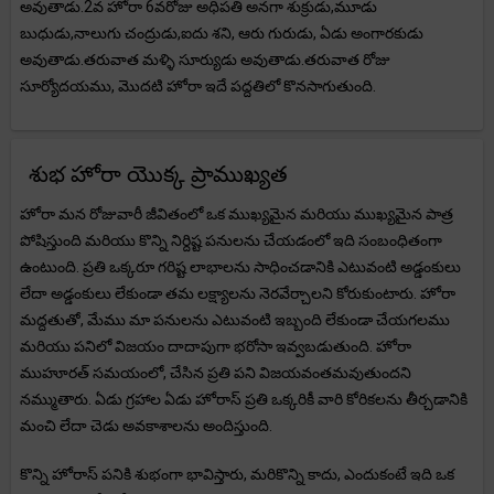
అవుతాడు.2వ హోరా 6వరోజు అధిపతి అనగా శుక్రుడు,మూడు
బుధుడు,నాలుగు చంద్రుడు,ఐదు శని, ఆరు గురుడు, ఏడు అంగారకుడు
అవుతాడు.తరువాత మళ్ళి సూర్యుడు అవుతాడు.తరువాత రోజు
సూర్యోదయము, మొదటి హోరా ఇదే పద్దతిలో కొనసాగుతుంది.
శుభ హోరా యొక్క ప్రాముఖ్యత
హోరా మన రోజువారీ జీవితంలో ఒక ముఖ్యమైన మరియు ముఖ్యమైన పాత్ర
పోషిస్తుంది మరియు కొన్ని నిర్దిష్ట పనులను చేయడంలో ఇది సంబంధితంగా
ఉంటుంది. ప్రతి ఒక్కరూ గరిష్ట లాభాలను సాధించడానికి ఎటువంటి అడ్డంకులు
లేదా అడ్డంకులు లేకుండా తమ లక్ష్యాలను నెరవేర్చాలని కోరుకుంటారు. హోరా
మద్దతుతో, మేము మా పనులను ఎటువంటి ఇబ్బంది లేకుండా చేయగలము
మరియు పనిలో విజయం దాదాపుగా భరోసా ఇవ్వబడుతుంది. హోరా
ముహూరత్ సమయంలో, చేసిన ప్రతి పని విజయవంతమవుతుందని
నమ్ముతారు. ఏడు గ్రహాల ఏడు హోరాస్ ప్రతి ఒక్కరికీ వారి కోరికలను తీర్చడానికి
మంచి లేదా చెడు అవకాశాలను అందిస్తుంది.
కొన్ని హోరాస్ పనికి శుభంగా భావిస్తారు, మరికొన్ని కాదు, ఎందుకంటే ఇది ఒక