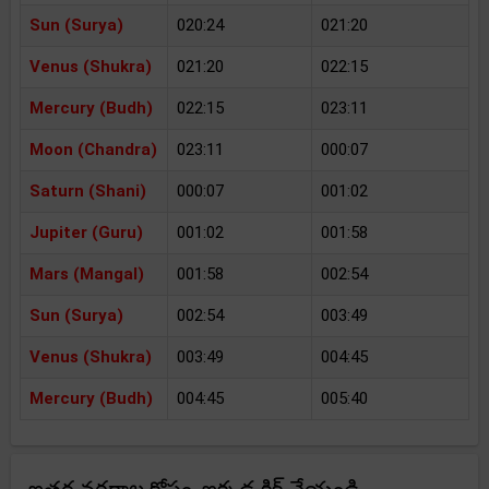
Sun (Surya)
020:24
021:20
Venus (Shukra)
021:20
022:15
Mercury (Budh)
022:15
023:11
Moon (Chandra)
023:11
000:07
Saturn (Shani)
000:07
001:02
Jupiter (Guru)
001:02
001:58
Mars (Mangal)
001:58
002:54
Sun (Surya)
002:54
003:49
Venus (Shukra)
003:49
004:45
Mercury (Budh)
004:45
005:40