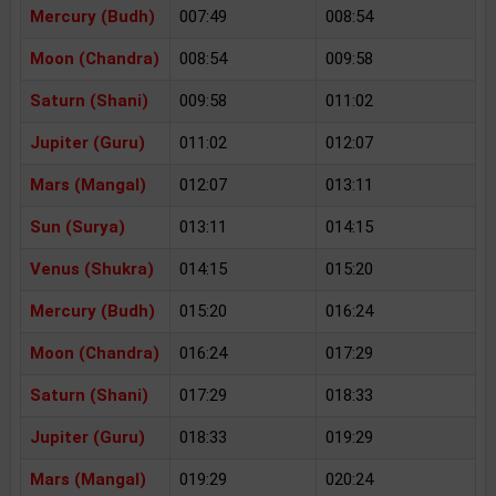
Mercury (Budh)
007:49
008:54
Moon (Chandra)
008:54
009:58
Saturn (Shani)
009:58
011:02
Jupiter (Guru)
011:02
012:07
Mars (Mangal)
012:07
013:11
Sun (Surya)
013:11
014:15
Venus (Shukra)
014:15
015:20
Mercury (Budh)
015:20
016:24
Moon (Chandra)
016:24
017:29
Saturn (Shani)
017:29
018:33
Jupiter (Guru)
018:33
019:29
Mars (Mangal)
019:29
020:24