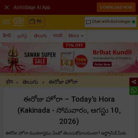

AstroSage AI App
DOWNLOAD NOW
₹
0
Chat with Astrologer
chat_bubble_outline
हिन्दी
தமிழ்
తెలుగు
मराठी
More
होम
తెలుగు
ఈరోజు హోరా
»
»
ఈరోజు హోరా – Today’s Hora
(Kakinada - సోమవారం, ఆగస్టు 10,
2026)
ఈరోజు హోరా ముహూర్తము ఏంటో తెలుసుకోవాలనుందా? ఆస్ట్రోసేజ్ మీకు