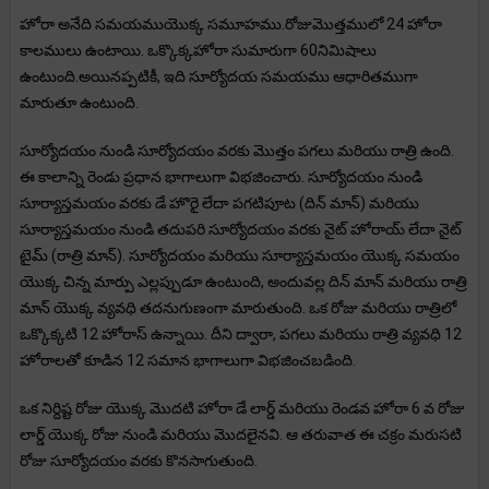
హోరా అనేది సమయముయొక్క సమూహము.రోజుమొత్తములో 24 హోరా
కాలములు ఉంటాయి. ఒక్కొక్కహోరా సుమారుగా 60నిమిషాలు
ఉంటుంది.అయినప్పటికీ, ఇది సూర్యోదయ సమయము ఆధారితముగా
మారుతూ ఉంటుంది.
సూర్యోదయం నుండి సూర్యోదయం వరకు మొత్తం పగలు మరియు రాత్రి ఉంది.
ఈ కాలాన్ని రెండు ప్రధాన భాగాలుగా విభజించారు. సూర్యోదయం నుండి
సూర్యాస్తమయం వరకు డే హొరై లేదా పగటిపూట (దిన్ మాన్) మరియు
సూర్యాస్తమయం నుండి తదుపరి సూర్యోదయం వరకు నైట్ హోరాయ్ లేదా నైట్
టైమ్ (రాత్రి మాన్). సూర్యోదయం మరియు సూర్యాస్తమయం యొక్క సమయం
యొక్క చిన్న మార్పు ఎల్లప్పుడూ ఉంటుంది, అందువల్ల దిన్ మాన్ మరియు రాత్రి
మాన్ యొక్క వ్యవధి తదనుగుణంగా మారుతుంది. ఒక రోజు మరియు రాత్రిలో
ఒక్కొక్కటి 12 హోరాస్ ఉన్నాయి. దీని ద్వారా, పగలు మరియు రాత్రి వ్యవధి 12
హోరాలతో కూడిన 12 సమాన భాగాలుగా విభజించబడింది.
ఒక నిర్దిష్ట రోజు యొక్క మొదటి హోరా డే లార్డ్ మరియు రెండవ హోరా 6 వ రోజు
లార్డ్ యొక్క రోజు నుండి మరియు మొదలైనవి. ఆ తరువాత ఈ చక్రం మరుసటి
రోజు సూర్యోదయం వరకు కొనసాగుతుంది.