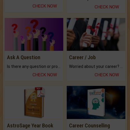
CHECK NOW
CHECK NOW
Ask A Question
Career / Job
Is there any question or problem lingering.
Worried about your career? don't know what is.
CHECK NOW
CHECK NOW
AstroSage Year Book
Career Counselling