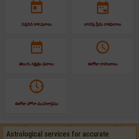
సప్తదిన రాశి ఫలాలు
వారపు ప్రేమ రాశిఫలాలు
తెలుగు నక్షత్రం ఫలాలు
ఈరోజు రాహుకాలం
ఈరోజు హోరా ముహూర్తము
Astrological services for accurate