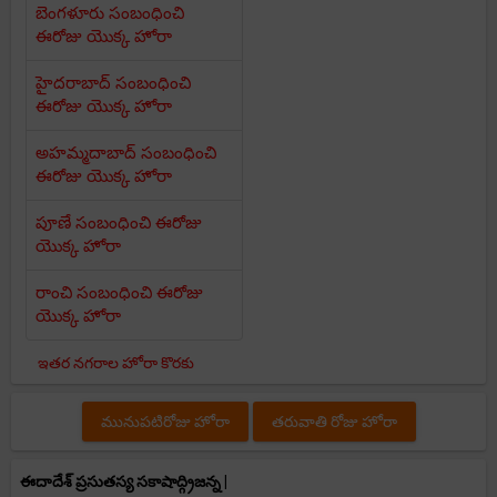
బెంగళూరు సంబంధించి
ఈరోజు యొక్క హోరా
హైదరాబాద్ సంబంధించి
ఈరోజు యొక్క హోరా
అహమ్మదాబాద్ సంబంధించి
ఈరోజు యొక్క హోరా
పూణే సంబంధించి ఈరోజు
యొక్క హోరా
రాంచి సంబంధించి ఈరోజు
యొక్క హోరా
ఇతర నగరాల హోరా కొరకు
మునుపటిరోజు హోరా
తరువాతి రోజు హోరా
ఈదాదేశ్ ప్రసుతస్య సకాషాద్గ్రిజన్న |