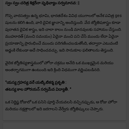
స్వం స్వం చరిత్ర శిక్షరేనా పృథివ్యాం సర్వమానవ: ||
గొప్ప వారసత్వం ఉన్న భూమి, భారతదేశం వివిధ యుగాలలో అనేక పవిత్ర ges
షులను కలిగి ఉంది, వారి దైవిక జ్ఞానాన్ని అందిస్తుంది. వేద జ్యోతిషశాస్త్రం కూడా
పురాతన దైవిక శాస్త్రం, ఇది చాలా కాలం నుండి మానవులకు సహాయం చేస్తుంది.
ముహూరత్ (మంచి సమయం) ఏదైనా మంచి పని చేసే ముందు లేదా ఏదైనా
ప్రయాణాన్ని ప్రారంభించే ముందు పరిగణించబడుతోంది, తద్వారా ఎటువంటి
అడ్డంకి లేకుండా అదే సాధించవచ్చు. ఇది సానుకూల ఫలితాలను తెస్తుంది.
వైదిక జ్యోతిష్యశాస్త్రములో హోరా చక్రము అనేది ఒక ముఖ్యమైన మరియు
అంతర్భాగముగా ఉంటుంది.ఇది క్రింది విధముగా వర్ణింపబడినది.
"యస్య గ్రహస్య వరే యట్కిటికర్మ ప్రకృతి :
తటస్య కాల హొరయన్ సర్వమేవ విద్యాతీ. "
ఒక నిర్దిష్ట రోజులో ఒక పనిని పూర్తి చేయవలసి వచ్చినప్పుడు, ఆ రోజు హోరా
మరియు నక్షత్రాలలో ఇది జరగాలని వేర్వేరు జ్యోతిష్కులు చెప్పారు.