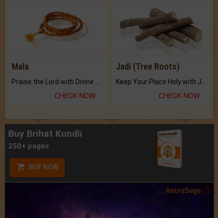
Mala
Jadi (Tree Roots)
Praise the Lord with Divine Energies of Mala.
Keep Your Place Holy with Jadi.
CHECK NOW
CHECK NOW
Buy Brihat Kundli
250+ pages
BUY NOW