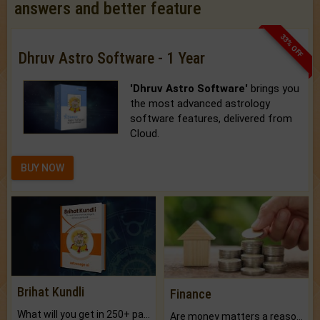
answers and better feature
33% OFF
Dhruv Astro Software - 1 Year
'Dhruv Astro Software'
brings you
the most advanced astrology
software features, delivered from
Cloud.
BUY NOW
Brihat Kundli
Finance
What will you get in 250+ pages Colored Brihat Kundli.
Are money matters a reason for the dark-circles under your eyes?