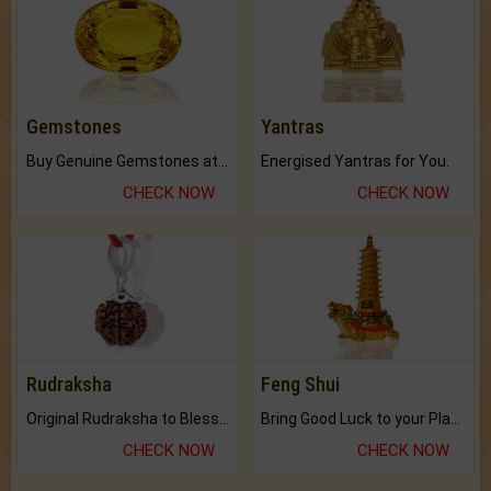
Gemstones
Yantras
Buy Genuine Gemstones at Best Prices.
Energised Yantras for You.
CHECK NOW
CHECK NOW
Rudraksha
Feng Shui
Original Rudraksha to Bless Your Way.
Bring Good Luck to your Place with Feng Shui.
CHECK NOW
CHECK NOW