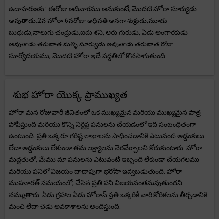
ఉదాహరణకు : ఈరోజు ఆదివారము అనుకుంటే, మొదటి హోరా సూర్యుడు
అవుతాడు.2వ హోరా 6వరోజు అధిపతి అనగా శుక్రుడు,మూడు
బుధుడు,నాలుగు చంద్రుడు,ఐదు శని, ఆరు గురుడు, ఏడు అంగారకుడు
అవుతాడు.తరువాత మళ్ళి సూర్యుడు అవుతాడు.తరువాత రోజు
సూర్యోదయము, మొదటి హోరా ఇదే పద్దతిలో కొనసాగుతుంది.
శుభ హోరా యొక్క ప్రాముఖ్యత
హోరా మన రోజువారీ జీవితంలో ఒక ముఖ్యమైన మరియు ముఖ్యమైన పాత్ర
పోషిస్తుంది మరియు కొన్ని నిర్దిష్ట పనులను చేయడంలో ఇది సంబంధితంగా
ఉంటుంది. ప్రతి ఒక్కరూ గరిష్ట లాభాలను సాధించడానికి ఎటువంటి అడ్డంకులు
లేదా అడ్డంకులు లేకుండా తమ లక్ష్యాలను నెరవేర్చాలని కోరుకుంటారు. హోరా
మద్దతుతో, మేము మా పనులను ఎటువంటి ఇబ్బంది లేకుండా చేయగలము
మరియు పనిలో విజయం దాదాపుగా భరోసా ఇవ్వబడుతుంది. హోరా
ముహూరత్ సమయంలో, చేసిన ప్రతి పని విజయవంతమవుతుందని
నమ్ముతారు. ఏడు గ్రహాల ఏడు హోరాస్ ప్రతి ఒక్కరికీ వారి కోరికలను తీర్చడానికి
మంచి లేదా చెడు అవకాశాలను అందిస్తుంది.