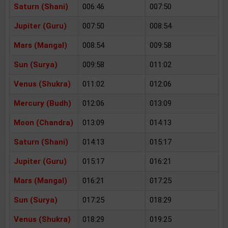
Saturn (Shani)
006:46
007:50
Jupiter (Guru)
007:50
008:54
Mars (Mangal)
008:54
009:58
Sun (Surya)
009:58
011:02
Venus (Shukra)
011:02
012:06
Mercury (Budh)
012:06
013:09
Moon (Chandra)
013:09
014:13
Saturn (Shani)
014:13
015:17
Jupiter (Guru)
015:17
016:21
Mars (Mangal)
016:21
017:25
Sun (Surya)
017:25
018:29
Venus (Shukra)
018:29
019:25