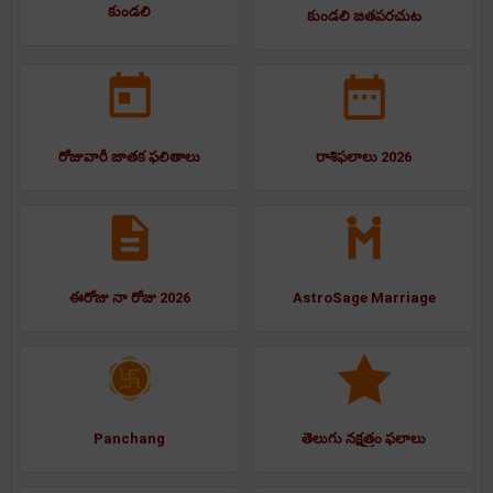
కుండలి
కుండలి జతపరచుట
రోజువారీ జాతక ఫలితాలు
రాశిఫలాలు 2026
ఈరోజు నా రోజు 2026
AstroSage Marriage
Panchang
తెలుగు నక్షత్రం ఫలాలు