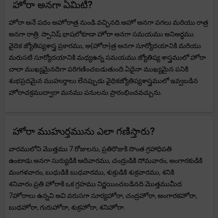
హోరా అనగా ఏమిటి?
హోరా అనే పదం అహోరాత్ర నుండి వచ్చినది.అహో అనగా పగలు మరియు రాత్ర
అనగా రాత్రి. స్పానిష్ భాషలోకూడా హోరా అనగా సమయము అనిఅర్ధము.
వైదిక జ్యోతిష్యశాస్త్ర ప్రకారము, అ{హోరా}త్ర అనగా సూర్యోదయానికి మరియు
మరుసటి సూర్యోదయానికి మధ్యఉన్న సమయము.జ్యోతిష్య శాస్త్రములో హోరా
చాలా ముఖ్యమైనదిగా పరిగణించబడుతుంది.ఏదైనా ముఖ్యమైన పనికి
శుభప్రదమైన ముహుర్తాలు లేనప్పుడు వైధికజ్యోతిష్యశాస్త్రములో ఇవ్వబడిన
హోరాచక్రముద్వారా మనము పనులను ప్రారంభించవచ్చును.
హోరా ముహుర్తమును ఎలా గణిస్తారు?
వారములోని మొత్తము 7 రోజులను, ప్రతిరొజుకి సొంత గ్రహాధిపతి
ఉంటాడు.అనగా సుర్యుడికి ఆదివారము, చంద్రుడికి సోమవారం, అంగారకుడికి
మంగళవారం, బుధుడికి బుధవారము, శుక్రుడికి శుక్రవారము, శనికి
శనివారం.ప్రతి హోరాకి ఒక గ్రహము నిర్ణయించబడినది.మొత్తముమీద
7హోరాలు ఉన్నవి.అవి వరుసగా సూర్యహోరా, చంద్రహోరా, అంగారకహోరా,
బుధహోరా, గురుహోరా, శుక్రహోరా, శనిహోరా.