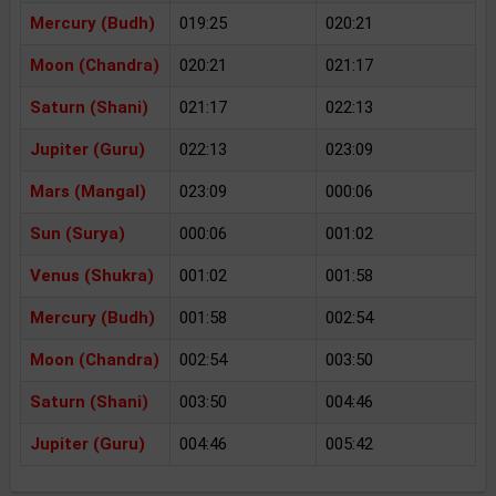
Mercury (Budh)
019:25
020:21
Moon (Chandra)
020:21
021:17
Saturn (Shani)
021:17
022:13
Jupiter (Guru)
022:13
023:09
Mars (Mangal)
023:09
000:06
Sun (Surya)
000:06
001:02
Venus (Shukra)
001:02
001:58
Mercury (Budh)
001:58
002:54
Moon (Chandra)
002:54
003:50
Saturn (Shani)
003:50
004:46
Jupiter (Guru)
004:46
005:42