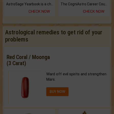
AstroSage Yearbook is a channel to fulfill your dreams and destiny.
The CogniAstro Career Counselling Report is the most comprehensive report available on this topic.
CHECK NOW
CHECK NOW
Astrological remedies to get rid of your
problems
Red Coral / Moonga
(3 Carat)
Ward off evil spirits and strengthen
Mars.
BUY NOW