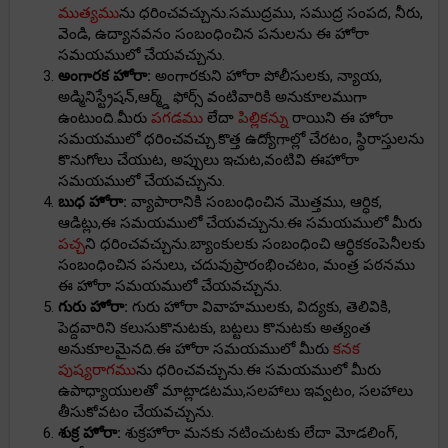
ముత్యము
ను ధరించవచ్చును.సముద్రము, సముద్ర సంపద, నీరు,
వెండి, ఉద్యానవనం సంబంధించిన పనులను ఈ హోరా
సమయములో చేయవచ్చును.
అంగారక హోరా:
అంగారకుని హోరా పోలీసులకు, న్యాయ,
అడ్మినిస్ట్రేషన్,ఆర్మ్డ్ ఫోర్స్ వంటివారికి అనుకూలముగా
ఉంటుంది.మీరు
పగడము
లేదా
పిల్లికన్ను
రాయిని ఈ హోరా
సమయములో ధరించవచ్చు.కొత్త ఉద్యోగాల్లో చేరటం, స్థిరాస్తులను
కొనుగోలు చేయుట, అప్పులు ఇచుట,వంటివి ఈహోరా
సమయములో చేయవచ్చును.
బుధ హోరా:
వ్యాపారానికి సంబంధించిన మొత్తము, ఆర్ధిక,
ఆడిట్లు,ఈ సమయములో చేయవచ్చును.ఈ సమయములో మీరు
పచ్చ
ని ధరించవచ్చును.బ్యాంకులకు సంబంధించి ఆర్ధికకంపెనీలకు
సంబంధించిన పనులు, చదువుప్రారంభించటం, మంత్ర పఠనము
ఈ హోరా సమయములో చేయవచ్చును.
గురు హోరా:
గురు హోరా వివాహములకు, విద్యకు, తెలివికి,
పెద్దవారిని కలుసుకొనుటకు, బట్టలు కొనుటకు అత్యంత
అనుకూలమైనది.ఈ హోరా సమయములో మీరు
కనక
పుష్యరాగము
ను ధరించవచ్చును.ఈ సమయములో మీరు
ఉపాధ్యాయులతో మాట్లాడటము,సలహాలు ఇవ్వటం, సలహాలు
తీసుకోవటం చేయవచ్చును.
శుక్ర హోరా:
శుక్రహోరా మనకు నటించుటకు లేదా మోడలింగ్,