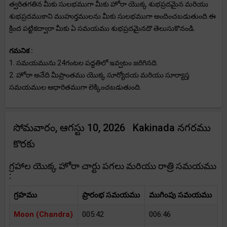
త్వరితగతిన మీకు సులభముగా మీకు హోరా యొక్క శుభప్రదమైన మరియు
శుభప్రదముకాని ముహుర్తములను మీకు సులభముగా అందించబడుతుంది.ఈ
క్రింద పట్టికద్వారా మీకు ఏ సమయము శుభప్రదమైనదొ తెలుసుకొనండి.
గమనిక :
1. సమయమును 24గంటల పద్దతిలో ఇవ్వటం జరిగినది.
2. హోరా అనేది మీప్రాంతము యొక్క సూర్యోదయ మరియు సూర్యాస్త
సమయముల ఆధారితముగా లెక్కించబడుతుంది.
సోమవారం, ఆగస్టు 10, 2026 Kakinada నగరము
కొరకు
గ్రహాల యొక్క హోరా చార్టు పగలు మరియు రాత్రి సమయము
:
గ్రహము
ప్రారంభ సమయము
ముగింపు సమయము
Moon (Chandra)
005:42
006:46