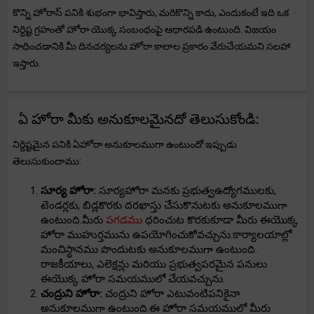
కొన్ని హోరాస్ పనికి శుభంగా భావిస్తారు, మరికొన్ని కాదు, ఎందుకంటే ఇది ఒక
నిర్దిష్ట గ్రహంతో హోరా యొక్క సంబంధంపై ఆధారపడి ఉంటుంది. విజయం
సాధించడానికి మీ దినచర్యలను హోరా కాలాల ప్రకారం వేరుచేయమని సలహా
ఇస్తారు.
ఏ హోరా మీకు అనుకూలమైనదో తెలుసుకోండి:
నిర్దిష్టమైన పనికి ఏహోరా అనుకూలముగా ఉంటుందో ఇప్పుడు
తెలుసుకుందాము:
సూర్య హోరా:
సూర్యహోరా మనకు ప్రభుత్వఉద్యోగములకు,
టెండర్లకు, బిడ్లకొరకు దరఖాస్తు చేసుకొనుటకు అనుకూలముగా
ఉంటుంది.మీరు
పగడము
ధరించుట కొరకుకూడా మీరు ఈయొక్క
హోరా ముహుర్తమును ఉపయోగించుకోవచ్చును.కార్యాలయాల్లో
మంచిస్థానము పొందుటకు అనుకూలముగా ఉంటుంది.
రాజకీయాలు, ఎలెక్షన్లు మరియు ప్రభుత్వపరమైన పనులు
ఈయొక్క హోరా సమయములో చేయవచ్చును.
చంద్రుని హోరా:
చంద్రుని హోరా ఎటువంటిపనికైనా
అనుకూలముగా ఉంటుంది.ఈ హోరా సమయములో మీరు