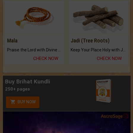
Mala
Jadi (Tree Roots)
Praise the Lord with Divine Energies of Mala.
Keep Your Place Holy with Jadi.
CHECK NOW
CHECK NOW
Buy Brihat Kundli
250+ pages
BUY NOW