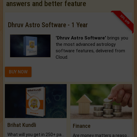
answers and better feature
33% OFF
Dhruv Astro Software - 1 Year
'Dhruv Astro Software'
brings you
the most advanced astrology
software features, delivered from
Cloud.
BUY NOW
Brihat Kundli
Finance
What will you get in 250+ pages Colored Brihat Kundli.
Are money matters a reason for the dark-circles under your eyes?