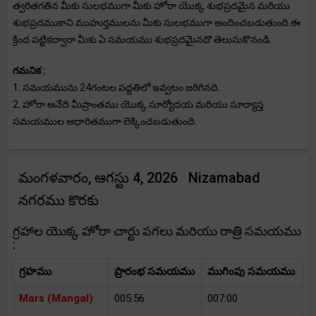
త్వరితగతిన మీకు సులభముగా మీకు హోరా యొక్క శుభప్రదమైన మరియు
శుభప్రదముకాని ముహుర్తములను మీకు సులభముగా అందించబడుతుంది.ఈ
క్రింద పట్టికద్వారా మీకు ఏ సమయము శుభప్రదమైనదొ తెలుసుకొనండి.
గమనిక :
1. సమయమును 24గంటల పద్దతిలో ఇవ్వటం జరిగినది.
2. హోరా అనేది మీప్రాంతము యొక్క సూర్యోదయ మరియు సూర్యాస్త
సమయముల ఆధారితముగా లెక్కించబడుతుంది.
మంగళవారం, ఆగస్టు 4, 2026 Nizamabad
నగరము కొరకు
గ్రహాల యొక్క హోరా చార్టు పగలు మరియు రాత్రి సమయము
:
గ్రహము
ప్రారంభ సమయము
ముగింపు సమయము
Mars (Mangal)
005:56
007:00