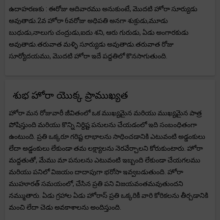
ఉదాహరణకు : ఈరోజు ఆదివారము అనుకుంటే, మొదటి హోరా సూర్యుడు
అవుతాడు.2వ హోరా 6వరోజు అధిపతి అనగా శుక్రుడు,మూడు
బుధుడు,నాలుగు చంద్రుడు,ఐదు శని, ఆరు గురుడు, ఏడు అంగారకుడు
అవుతాడు.తరువాత మళ్ళి సూర్యుడు అవుతాడు.తరువాత రోజు
సూర్యోదయము, మొదటి హోరా ఇదే పద్దతిలో కొనసాగుతుంది.
శుభ హోరా యొక్క ప్రాముఖ్యత
హోరా మన రోజువారీ జీవితంలో ఒక ముఖ్యమైన మరియు ముఖ్యమైన పాత్ర
పోషిస్తుంది మరియు కొన్ని నిర్దిష్ట పనులను చేయడంలో ఇది సంబంధితంగా
ఉంటుంది. ప్రతి ఒక్కరూ గరిష్ట లాభాలను సాధించడానికి ఎటువంటి అడ్డంకులు
లేదా అడ్డంకులు లేకుండా తమ లక్ష్యాలను నెరవేర్చాలని కోరుకుంటారు. హోరా
మద్దతుతో, మేము మా పనులను ఎటువంటి ఇబ్బంది లేకుండా చేయగలము
మరియు పనిలో విజయం దాదాపుగా భరోసా ఇవ్వబడుతుంది. హోరా
ముహూరత్ సమయంలో, చేసిన ప్రతి పని విజయవంతమవుతుందని
నమ్ముతారు. ఏడు గ్రహాల ఏడు హోరాస్ ప్రతి ఒక్కరికీ వారి కోరికలను తీర్చడానికి
మంచి లేదా చెడు అవకాశాలను అందిస్తుంది.