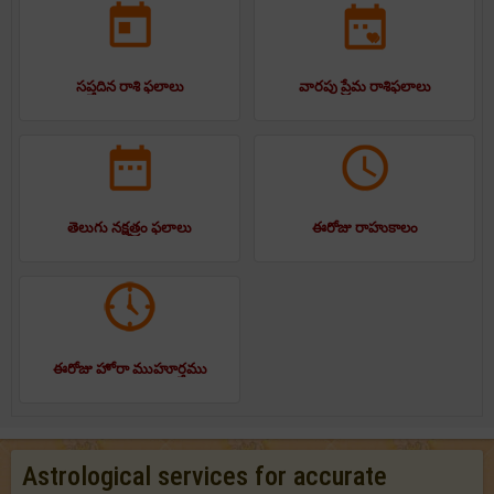
సప్తదిన రాశి ఫలాలు
వారపు ప్రేమ రాశిఫలాలు
తెలుగు నక్షత్రం ఫలాలు
ఈరోజు రాహుకాలం
ఈరోజు హోరా ముహూర్తము
Astrological services for accurate