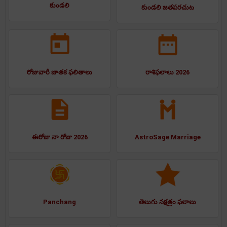
కుండలి
కుండలి జతపరచుట
రోజువారీ జాతక ఫలితాలు
రాశిఫలాలు 2026
ఈరోజు నా రోజు 2026
AstroSage Marriage
Panchang
తెలుగు నక్షత్రం ఫలాలు