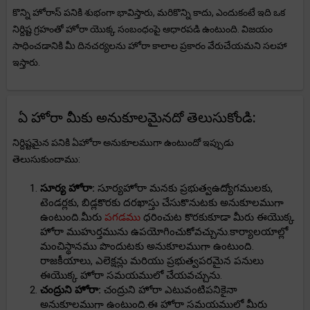
కొన్ని హోరాస్ పనికి శుభంగా భావిస్తారు, మరికొన్ని కాదు, ఎందుకంటే ఇది ఒక
నిర్దిష్ట గ్రహంతో హోరా యొక్క సంబంధంపై ఆధారపడి ఉంటుంది. విజయం
సాధించడానికి మీ దినచర్యలను హోరా కాలాల ప్రకారం వేరుచేయమని సలహా
ఇస్తారు.
ఏ హోరా మీకు అనుకూలమైనదో తెలుసుకోండి:
నిర్దిష్టమైన పనికి ఏహోరా అనుకూలముగా ఉంటుందో ఇప్పుడు
తెలుసుకుందాము:
సూర్య హోరా:
సూర్యహోరా మనకు ప్రభుత్వఉద్యోగములకు,
టెండర్లకు, బిడ్లకొరకు దరఖాస్తు చేసుకొనుటకు అనుకూలముగా
ఉంటుంది.మీరు
పగడము
ధరించుట కొరకుకూడా మీరు ఈయొక్క
హోరా ముహుర్తమును ఉపయోగించుకోవచ్చును.కార్యాలయాల్లో
మంచిస్థానము పొందుటకు అనుకూలముగా ఉంటుంది.
రాజకీయాలు, ఎలెక్షన్లు మరియు ప్రభుత్వపరమైన పనులు
ఈయొక్క హోరా సమయములో చేయవచ్చును.
చంద్రుని హోరా:
చంద్రుని హోరా ఎటువంటిపనికైనా
అనుకూలముగా ఉంటుంది.ఈ హోరా సమయములో మీరు