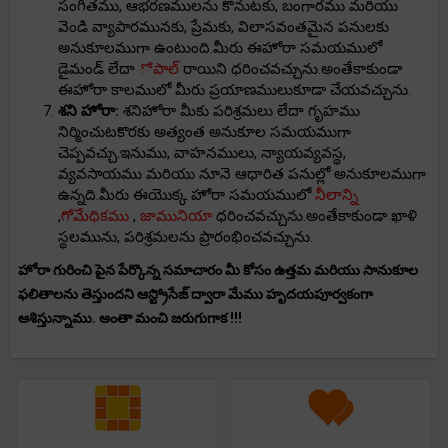
సంగీతము, ఆభరణములను కొనుటకు, బంగారము మరియు
వెండి వ్యాపారమునకు, ప్రేమకు, విలాసవంతమైన పనులకు
అనుకూలముగా ఉంటుంది.మీరు ఈహోరా సమయములో
డైమండ్ లేదా
ోపాల్
రాయిని ధరించవచ్చును.అంతేకాకుండా
ఈహోరా కాలములో మీరు ప్రయాణములుకూడా చేయవచ్చును.
శని హోరా:
శనిహోరా మీకు పరిశ్రమలు లేదా గృహము
నిర్మించుటకొరకు అత్యంత అనుకూల సమయముగా
చెప్పవచ్చు.ఇనుము, వాహనములు, న్యాయవ్యవస్థ,
వ్యవసాయము మరియు నూనె ఆధారిత పనుల్లో అనుకూలముగా
ఉన్నది.మీరు ఈయొక్క హోరా సమయములో
నీలాన్ని
,
గోమేధికము
,
జామునియా
ధరించవచ్చును.అంతేకాకుండా ఖాళి
స్థలమును, పరిశ్రమలను ప్రారంభించవచ్చును.
హోరా గురించి పైన పేర్కొన్న సమాచారం మీ కోసం ఉత్తమ మరియు సానుకూల
ఫలితాలను తెస్తుందని ఆస్ట్రోసేజ్ ద్వారా మేము హృదయపూర్వకంగా
ఆశిస్తున్నాము. అంతా మంచి జరుగుగాక !!!