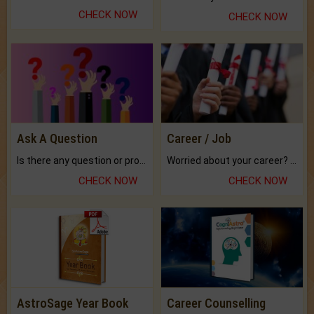
CHECK NOW
CHECK NOW
Ask A Question
Career / Job
Is there any question or problem lingering.
Worried about your career? don't know what is.
CHECK NOW
CHECK NOW
AstroSage Year Book
Career Counselling