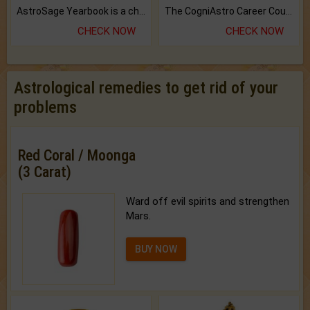
AstroSage Yearbook is a channel to fulfill your dreams and destiny.
The CogniAstro Career Counselling Report is the most comprehensive report available on this topic.
CHECK NOW
CHECK NOW
Astrological remedies to get rid of your
problems
Red Coral / Moonga
(3 Carat)
Ward off evil spirits and strengthen
Mars.
BUY NOW