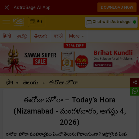

AstroSage AI App
DOWNLOAD NOW
₹
0
Chat with Astrologer
chat_bubble_outline
हिन्दी
தமிழ்
తెలుగు
मराठी
More
होम
తెలుగు
ఈరోజు హోరా
»
»
ఈరోజు హోరా – Today’s Hora
(Nizamabad - మంగళవారం, ఆగస్టు 4,
2026)
ఈరోజు హోరా ముహూర్తము ఏంటో తెలుసుకోవాలనుందా? ఆస్ట్రోసేజ్ మీకు