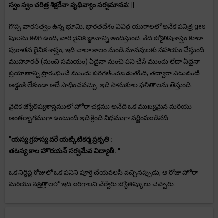
స్వం స్వం చరిత్ర శిక్షరేనా పృథివ్యాం సర్వమానవ: ||
గొప్ప వారసత్వం ఉన్న భూమి, భారతదేశం వివిధ యుగాలలో అనేక పవిత్ర ges
షులను కలిగి ఉంది, వారి దైవిక జ్ఞానాన్ని అందిస్తుంది. వేద జ్యోతిషశాస్త్రం కూడా
పురాతన దైవిక శాస్త్రం, ఇది చాలా కాలం నుండి మానవులకు సహాయం చేస్తుంది.
ముహూరత్ (మంచి సమయం) ఏదైనా మంచి పని చేసే ముందు లేదా ఏదైనా
ప్రయాణాన్ని ప్రారంభించే ముందు పరిగణించబడుతోంది, తద్వారా ఎటువంటి
అడ్డంకి లేకుండా అదే సాధించవచ్చు. ఇది సానుకూల ఫలితాలను తెస్తుంది.
వైదిక జ్యోతిష్యశాస్త్రములో హోరా చక్రము అనేది ఒక ముఖ్యమైన మరియు
అంతర్భాగముగా ఉంటుంది.ఇది క్రింది విధముగా వర్ణింపబడినది.
"యస్య గ్రహస్య వరే యట్కిటికర్మ ప్రకృతి :
తటస్య కాల హొరయన్ సర్వమేవ విద్యాతీ. "
ఒక నిర్దిష్ట రోజులో ఒక పనిని పూర్తి చేయవలసి వచ్చినప్పుడు, ఆ రోజు హోరా
మరియు నక్షత్రాలలో ఇది జరగాలని వేర్వేరు జ్యోతిష్కులు చెప్పారు.