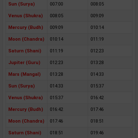
Sun (Surya)
007:00
008:05
Venus (Shukra)
008:05
009:09
Mercury (Budh)
009:09
010:14
Moon (Chandra)
010:14
011:19
Saturn (Shani)
011:19
012:23
Jupiter (Guru)
012:23
013:28
Mars (Mangal)
013:28
014:33
Sun (Surya)
014:33
015:37
Venus (Shukra)
015:37
016:42
Mercury (Budh)
016:42
017:46
Moon (Chandra)
017:46
018:51
Saturn (Shani)
018:51
019:46