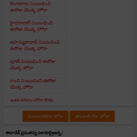
బెంగళూరు సంబంధించి
ఈరోజు యొక్క హోరా
హైదరాబాద్ సంబంధించి
ఈరోజు యొక్క హోరా
అహమ్మదాబాద్ సంబంధించి
ఈరోజు యొక్క హోరా
పూణే సంబంధించి ఈరోజు
యొక్క హోరా
రాంచి సంబంధించి ఈరోజు
యొక్క హోరా
ఇతర నగరాల హోరా కొరకు
మునుపటిరోజు హోరా
తరువాతి రోజు హోరా
ఈదాదేశ్ ప్రసుతస్య సకాషాద్గ్రిజన్న |