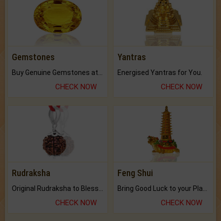
Gemstones
Yantras
Buy Genuine Gemstones at Best Prices.
Energised Yantras for You.
CHECK NOW
CHECK NOW
Rudraksha
Feng Shui
Original Rudraksha to Bless Your Way.
Bring Good Luck to your Place with Feng Shui.
CHECK NOW
CHECK NOW