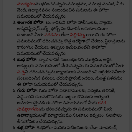
ముత్యము
ను ధరించవచ్చును.సముద్రము, సముద్ర సంపద, నీరు,
వెండి, ఉద్యానవనం సంబంధించిన పనులను ఈ హోరా
సమయములో చేయవచ్చును.
అంగారక హోరా:
అంగారకుని హోరా పోలీసులకు, న్యాయ,
అడ్మినిస్ట్రేషన్,ఆర్మ్డ్ ఫోర్స్ వంటివారికి అనుకూలముగా
ఉంటుంది.మీరు
పగడము
లేదా
పిల్లికన్ను
రాయిని ఈ హోరా
సమయములో ధరించవచ్చు.కొత్త ఉద్యోగాల్లో చేరటం, స్థిరాస్తులను
కొనుగోలు చేయుట, అప్పులు ఇచుట,వంటివి ఈహోరా
సమయములో చేయవచ్చును.
బుధ హోరా:
వ్యాపారానికి సంబంధించిన మొత్తము, ఆర్ధిక,
ఆడిట్లు,ఈ సమయములో చేయవచ్చును.ఈ సమయములో మీరు
పచ్చ
ని ధరించవచ్చును.బ్యాంకులకు సంబంధించి ఆర్ధికకంపెనీలకు
సంబంధించిన పనులు, చదువుప్రారంభించటం, మంత్ర పఠనము
ఈ హోరా సమయములో చేయవచ్చును.
గురు హోరా:
గురు హోరా వివాహములకు, విద్యకు, తెలివికి,
పెద్దవారిని కలుసుకొనుటకు, బట్టలు కొనుటకు అత్యంత
అనుకూలమైనది.ఈ హోరా సమయములో మీరు
కనక
పుష్యరాగము
ను ధరించవచ్చును.ఈ సమయములో మీరు
ఉపాధ్యాయులతో మాట్లాడటము,సలహాలు ఇవ్వటం, సలహాలు
తీసుకోవటం చేయవచ్చును.
శుక్ర హోరా:
శుక్రహోరా మనకు నటించుటకు లేదా మోడలింగ్,