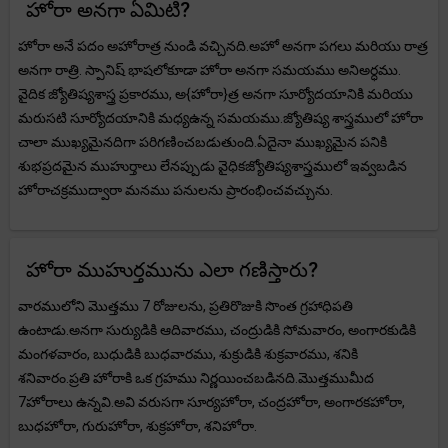
హోరా అనగా ఏమిటి?
హోరా అనే పదం అహోరాత్ర నుండి వచ్చినది.అహో అనగా పగలు మరియు రాత్ర
అనగా రాత్రి. స్పానిష్ భాషలోకూడా హోరా అనగా సమయము అనిఅర్ధము.
వైదిక జ్యోతిష్యశాస్త్ర ప్రకారము, అ{హోరా}త్ర అనగా సూర్యోదయానికి మరియు
మరుసటి సూర్యోదయానికి మధ్యఉన్న సమయము.జ్యోతిష్య శాస్త్రములో హోరా
చాలా ముఖ్యమైనదిగా పరిగణించబడుతుంది.ఏదైనా ముఖ్యమైన పనికి
శుభప్రదమైన ముహుర్తాలు లేనప్పుడు వైధికజ్యోతిష్యశాస్త్రములో ఇవ్వబడిన
హోరాచక్రముద్వారా మనము పనులను ప్రారంభించవచ్చును.
హోరా ముహుర్తమును ఎలా గణిస్తారు?
వారములోని మొత్తము 7 రోజులను, ప్రతిరొజుకి సొంత గ్రహాధిపతి
ఉంటాడు.అనగా సుర్యుడికి ఆదివారము, చంద్రుడికి సోమవారం, అంగారకుడికి
మంగళవారం, బుధుడికి బుధవారము, శుక్రుడికి శుక్రవారము, శనికి
శనివారం.ప్రతి హోరాకి ఒక గ్రహము నిర్ణయించబడినది.మొత్తముమీద
7హోరాలు ఉన్నవి.అవి వరుసగా సూర్యహోరా, చంద్రహోరా, అంగారకహోరా,
బుధహోరా, గురుహోరా, శుక్రహోరా, శనిహోరా.