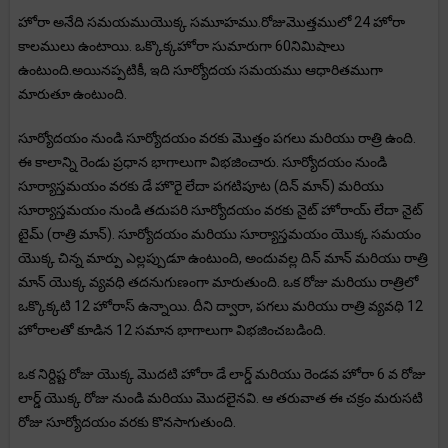
హోరా అనేది సమయముయొక్క సమూహము.రోజుమొత్తములో 24 హోరా
కాలములు ఉంటాయి. ఒక్కొక్కహోరా సుమారుగా 60నిమిషాలు
ఉంటుంది.అయినప్పటికీ, ఇది సూర్యోదయ సమయము ఆధారితముగా
మారుతూ ఉంటుంది.
సూర్యోదయం నుండి సూర్యోదయం వరకు మొత్తం పగలు మరియు రాత్రి ఉంది.
ఈ కాలాన్ని రెండు ప్రధాన భాగాలుగా విభజించారు. సూర్యోదయం నుండి
సూర్యాస్తమయం వరకు డే హొరై లేదా పగటిపూట (దిన్ మాన్) మరియు
సూర్యాస్తమయం నుండి తదుపరి సూర్యోదయం వరకు నైట్ హోరాయ్ లేదా నైట్
టైమ్ (రాత్రి మాన్). సూర్యోదయం మరియు సూర్యాస్తమయం యొక్క సమయం
యొక్క చిన్న మార్పు ఎల్లప్పుడూ ఉంటుంది, అందువల్ల దిన్ మాన్ మరియు రాత్రి
మాన్ యొక్క వ్యవధి తదనుగుణంగా మారుతుంది. ఒక రోజు మరియు రాత్రిలో
ఒక్కొక్కటి 12 హోరాస్ ఉన్నాయి. దీని ద్వారా, పగలు మరియు రాత్రి వ్యవధి 12
హోరాలతో కూడిన 12 సమాన భాగాలుగా విభజించబడింది.
ఒక నిర్దిష్ట రోజు యొక్క మొదటి హోరా డే లార్డ్ మరియు రెండవ హోరా 6 వ రోజు
లార్డ్ యొక్క రోజు నుండి మరియు మొదలైనవి. ఆ తరువాత ఈ చక్రం మరుసటి
రోజు సూర్యోదయం వరకు కొనసాగుతుంది.