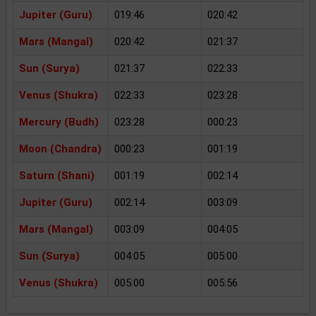
Jupiter (Guru)
019:46
020:42
Mars (Mangal)
020:42
021:37
Sun (Surya)
021:37
022:33
Venus (Shukra)
022:33
023:28
Mercury (Budh)
023:28
000:23
Moon (Chandra)
000:23
001:19
Saturn (Shani)
001:19
002:14
Jupiter (Guru)
002:14
003:09
Mars (Mangal)
003:09
004:05
Sun (Surya)
004:05
005:00
Venus (Shukra)
005:00
005:56