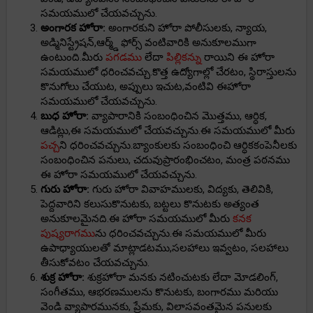
సమయములో చేయవచ్చును.
అంగారక హోరా:
అంగారకుని హోరా పోలీసులకు, న్యాయ,
అడ్మినిస్ట్రేషన్,ఆర్మ్డ్ ఫోర్స్ వంటివారికి అనుకూలముగా
ఉంటుంది.మీరు
పగడము
లేదా
పిల్లికన్ను
రాయిని ఈ హోరా
సమయములో ధరించవచ్చు.కొత్త ఉద్యోగాల్లో చేరటం, స్థిరాస్తులను
కొనుగోలు చేయుట, అప్పులు ఇచుట,వంటివి ఈహోరా
సమయములో చేయవచ్చును.
బుధ హోరా:
వ్యాపారానికి సంబంధించిన మొత్తము, ఆర్ధిక,
ఆడిట్లు,ఈ సమయములో చేయవచ్చును.ఈ సమయములో మీరు
పచ్చ
ని ధరించవచ్చును.బ్యాంకులకు సంబంధించి ఆర్ధికకంపెనీలకు
సంబంధించిన పనులు, చదువుప్రారంభించటం, మంత్ర పఠనము
ఈ హోరా సమయములో చేయవచ్చును.
గురు హోరా:
గురు హోరా వివాహములకు, విద్యకు, తెలివికి,
పెద్దవారిని కలుసుకొనుటకు, బట్టలు కొనుటకు అత్యంత
అనుకూలమైనది.ఈ హోరా సమయములో మీరు
కనక
పుష్యరాగము
ను ధరించవచ్చును.ఈ సమయములో మీరు
ఉపాధ్యాయులతో మాట్లాడటము,సలహాలు ఇవ్వటం, సలహాలు
తీసుకోవటం చేయవచ్చును.
శుక్ర హోరా:
శుక్రహోరా మనకు నటించుటకు లేదా మోడలింగ్,
సంగీతము, ఆభరణములను కొనుటకు, బంగారము మరియు
వెండి వ్యాపారమునకు, ప్రేమకు, విలాసవంతమైన పనులకు