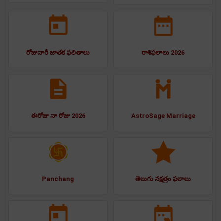
రోజువారీ జాతక ఫలితాలు
రాశిఫలాలు 2026
ఈరోజు నా రోజు 2026
AstroSage Marriage
Panchang
తెలుగు నక్షత్రం ఫలాలు