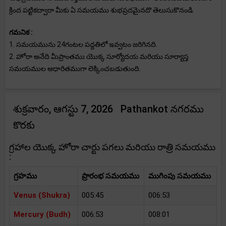
క్రింద పట్టికద్వారా మీకు ఏ సమయము శుభప్రదమైనదొ తెలుసుకొనండి.
గమనిక :
1. సమయమును 24గంటల పద్దతిలో ఇవ్వటం జరిగినది.
2. హోరా అనేది మీప్రాంతము యొక్క సూర్యోదయ మరియు సూర్యాస్త
సమయముల ఆధారితముగా లెక్కించబడుతుంది.
శుక్రవారం, ఆగస్టు 7, 2026 Pathankot నగరము
కొరకు
గ్రహాల యొక్క హోరా చార్టు పగలు మరియు రాత్రి సమయము
:
గ్రహము
ప్రారంభ సమయము
ముగింపు సమయము
Venus (Shukra)
005:45
006:53
Mercury (Budh)
006:53
008:01