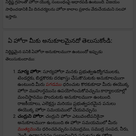
నిర్దిష్ట గ్రహంతో హోరా యొక్క సంబంధంపై ఆధారపడి ఉంటుంది. విజయం
సాధించడానికి మీ దినచర్యలను హోరా కాలాల ప్రకారం వేరుచేయమని సలహా
ఇస్తారు.
ఏ హోరా మీకు అనుకూలమైనదో తెలుసుకోండి:
నిర్దిష్టమైన పనికి ఏహోరా అనుకూలముగా ఉంటుందో ఇప్పుడు
తెలుసుకుందాము:
సూర్య హోరా:
సూర్యహోరా మనకు ప్రభుత్వఉద్యోగములకు,
టెండర్లకు, బిడ్లకొరకు దరఖాస్తు చేసుకొనుటకు అనుకూలముగా
ఉంటుంది.మీరు
పగడము
ధరించుట కొరకుకూడా మీరు ఈయొక్క
హోరా ముహుర్తమును ఉపయోగించుకోవచ్చును.కార్యాలయాల్లో
మంచిస్థానము పొందుటకు అనుకూలముగా ఉంటుంది.
రాజకీయాలు, ఎలెక్షన్లు మరియు ప్రభుత్వపరమైన పనులు
ఈయొక్క హోరా సమయములో చేయవచ్చును.
చంద్రుని హోరా:
చంద్రుని హోరా ఎటువంటిపనికైనా
అనుకూలముగా ఉంటుంది.ఈ హోరా సమయములో మీరు
ముత్యము
ను ధరించవచ్చును.సముద్రము, సముద్ర సంపద, నీరు,
వెండి, ఉద్యానవనం సంబంధించిన పనులను ఈ హోరా