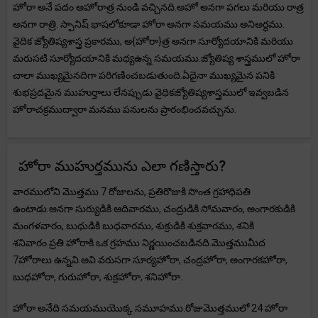
హోరా అనే పదం అహోరాత్ర నుండి వచ్చినది.అహో అనగా పగలు మరియు రాత్ర
అనగా రాత్రి. స్పానిష్ భాషలోకూడా హోరా అనగా సమయము అనిఅర్ధము.
వైదిక జ్యోతిష్యశాస్త్ర ప్రకారము, అ{హోరా}త్ర అనగా సూర్యోదయానికి మరియు
మరుసటి సూర్యోదయానికి మధ్యఉన్న సమయము.జ్యోతిష్య శాస్త్రములో హోరా
చాలా ముఖ్యమైనదిగా పరిగణించబడుతుంది.ఏదైనా ముఖ్యమైన పనికి
శుభప్రదమైన ముహుర్తాలు లేనప్పుడు వైధికజ్యోతిష్యశాస్త్రములో ఇవ్వబడిన
హోరాచక్రముద్వారా మనము పనులను ప్రారంభించవచ్చును.
హోరా ముహుర్తమును ఎలా గణిస్తారు?
వారములోని మొత్తము 7 రోజులను, ప్రతిరొజుకి సొంత గ్రహాధిపతి
ఉంటాడు.అనగా సుర్యుడికి ఆదివారము, చంద్రుడికి సోమవారం, అంగారకుడికి
మంగళవారం, బుధుడికి బుధవారము, శుక్రుడికి శుక్రవారము, శనికి
శనివారం.ప్రతి హోరాకి ఒక గ్రహము నిర్ణయించబడినది.మొత్తముమీద
7హోరాలు ఉన్నవి.అవి వరుసగా సూర్యహోరా, చంద్రహోరా, అంగారకహోరా,
బుధహోరా, గురుహోరా, శుక్రహోరా, శనిహోరా.
హోరా అనేది సమయముయొక్క సమూహము.రోజుమొత్తములో 24 హోరా