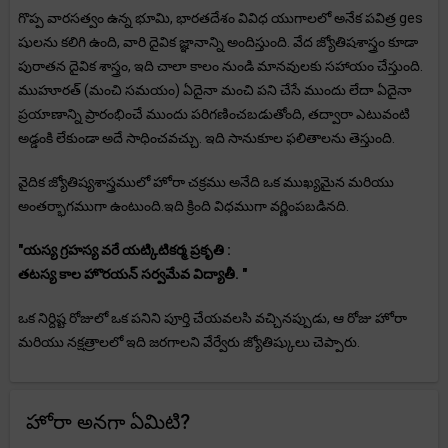
గొప్ప వారసత్వం ఉన్న భూమి, భారతదేశం వివిధ యుగాలలో అనేక పవిత్ర ges
షులను కలిగి ఉంది, వారి దైవిక జ్ఞానాన్ని అందిస్తుంది. వేద జ్యోతిషశాస్త్రం కూడా
పురాతన దైవిక శాస్త్రం, ఇది చాలా కాలం నుండి మానవులకు సహాయం చేస్తుంది.
ముహూరత్ (మంచి సమయం) ఏదైనా మంచి పని చేసే ముందు లేదా ఏదైనా
ప్రయాణాన్ని ప్రారంభించే ముందు పరిగణించబడుతోంది, తద్వారా ఎటువంటి
అడ్డంకి లేకుండా అదే సాధించవచ్చు. ఇది సానుకూల ఫలితాలను తెస్తుంది.
వైదిక జ్యోతిష్యశాస్త్రములో హోరా చక్రము అనేది ఒక ముఖ్యమైన మరియు
అంతర్భాగముగా ఉంటుంది.ఇది క్రింది విధముగా వర్ణింపబడినది.
"యస్య గ్రహస్య వరే యట్కిటికర్మ ప్రకృతి :
తటస్య కాల హొరయన్ సర్వమేవ విద్యాతీ. "
ఒక నిర్దిష్ట రోజులో ఒక పనిని పూర్తి చేయవలసి వచ్చినప్పుడు, ఆ రోజు హోరా
మరియు నక్షత్రాలలో ఇది జరగాలని వేర్వేరు జ్యోతిష్కులు చెప్పారు.
హోరా అనగా ఏమిటి?