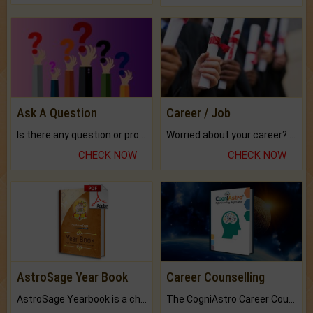
Ask A Question
Career / Job
Is there any question or problem lingering.
Worried about your career? don't know what is.
CHECK NOW
CHECK NOW
AstroSage Year Book
Career Counselling
AstroSage Yearbook is a channel to fulfill your dreams and destiny.
The CogniAstro Career Counselling Report is the most comprehensive report available on this topic.