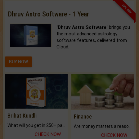
33% OFF
Dhruv Astro Software - 1 Year
'Dhruv Astro Software'
brings you
the most advanced astrology
software features, delivered from
Cloud.
BUY NOW
Brihat Kundli
Finance
What will you get in 250+ pages Colored Brihat Kundli.
Are money matters a reason for the dark-circles under your eyes?
CHECK NOW
CHECK NOW