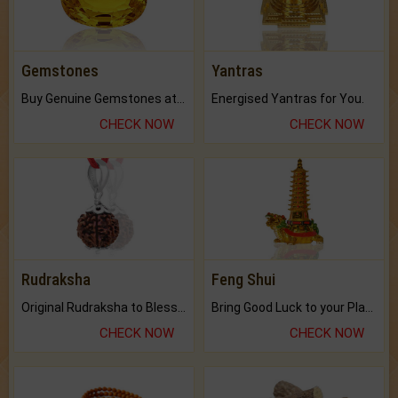
Gemstones
Yantras
Buy Genuine Gemstones at Best Prices.
Energised Yantras for You.
CHECK NOW
CHECK NOW
Rudraksha
Feng Shui
Original Rudraksha to Bless Your Way.
Bring Good Luck to your Place with Feng Shui.
CHECK NOW
CHECK NOW