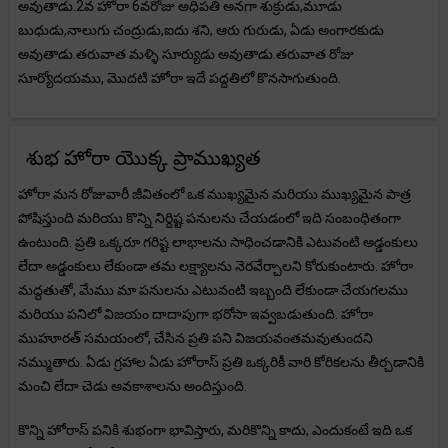
అవుతాడు.2వ హోరా 6వరోజు అధిపతి అనగా శుక్రుడు,మూడు
బుధుడు,నాలుగు చంద్రుడు,ఐదు శని, ఆరు గురుడు, ఏడు అంగారకుడు
అవుతాడు.తరువాత మళ్ళి సూర్యుడు అవుతాడు.తరువాత రోజు
సూర్యోదయము, మొదటి హోరా ఇదే పద్దతిలో కొనసాగుతుంది.
శుభ హోరా యొక్క ప్రాముఖ్యత
హోరా మన రోజువారీ జీవితంలో ఒక ముఖ్యమైన మరియు ముఖ్యమైన పాత్ర
పోషిస్తుంది మరియు కొన్ని నిర్దిష్ట పనులను చేయడంలో ఇది సంబంధితంగా
ఉంటుంది. ప్రతి ఒక్కరూ గరిష్ట లాభాలను సాధించడానికి ఎటువంటి అడ్డంకులు
లేదా అడ్డంకులు లేకుండా తమ లక్ష్యాలను నెరవేర్చాలని కోరుకుంటారు. హోరా
మద్దతుతో, మేము మా పనులను ఎటువంటి ఇబ్బంది లేకుండా చేయగలము
మరియు పనిలో విజయం దాదాపుగా భరోసా ఇవ్వబడుతుంది. హోరా
ముహూరత్ సమయంలో, చేసిన ప్రతి పని విజయవంతమవుతుందని
నమ్ముతారు. ఏడు గ్రహాల ఏడు హోరాస్ ప్రతి ఒక్కరికీ వారి కోరికలను తీర్చడానికి
మంచి లేదా చెడు అవకాశాలను అందిస్తుంది.
కొన్ని హోరాస్ పనికి శుభంగా భావిస్తారు, మరికొన్ని కాదు, ఎందుకంటే ఇది ఒక