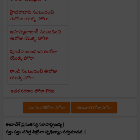
హైదరాబాద్ సంబంధించి
ఈరోజు యొక్క హోరా
అహమ్మదాబాద్ సంబంధించి
ఈరోజు యొక్క హోరా
పూణే సంబంధించి ఈరోజు
యొక్క హోరా
రాంచి సంబంధించి ఈరోజు
యొక్క హోరా
ఇతర నగరాల హోరా కొరకు
మునుపటిరోజు హోరా
తరువాతి రోజు హోరా
ఈదాదేశ్ ప్రసుతస్య సకాషాద్గ్రిజన్న |
స్వం స్వం చరిత్ర శిక్షరేనా పృథివ్యాం సర్వమానవ: ||