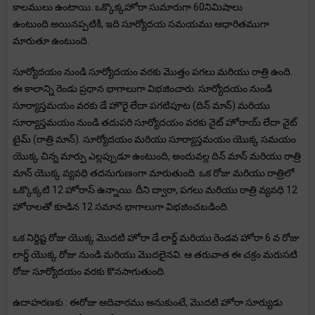
కాలములు ఉంటాయి. ఒక్కొక్కహోరా సుమారుగా 60నిమిషాలు
ఉంటుంది.అయినప్పటికీ, ఇది సూర్యోదయ సమయము ఆధారితముగా
మారుతూ ఉంటుంది.
సూర్యోదయం నుండి సూర్యోదయం వరకు మొత్తం పగలు మరియు రాత్రి ఉంది.
ఈ కాలాన్ని రెండు ప్రధాన భాగాలుగా విభజించారు. సూర్యోదయం నుండి
సూర్యాస్తమయం వరకు డే హొరై లేదా పగటిపూట (దిన్ మాన్) మరియు
సూర్యాస్తమయం నుండి తదుపరి సూర్యోదయం వరకు నైట్ హోరాయ్ లేదా నైట్
టైమ్ (రాత్రి మాన్). సూర్యోదయం మరియు సూర్యాస్తమయం యొక్క సమయం
యొక్క చిన్న మార్పు ఎల్లప్పుడూ ఉంటుంది, అందువల్ల దిన్ మాన్ మరియు రాత్రి
మాన్ యొక్క వ్యవధి తదనుగుణంగా మారుతుంది. ఒక రోజు మరియు రాత్రిలో
ఒక్కొక్కటి 12 హోరాస్ ఉన్నాయి. దీని ద్వారా, పగలు మరియు రాత్రి వ్యవధి 12
హోరాలతో కూడిన 12 సమాన భాగాలుగా విభజించబడింది.
ఒక నిర్దిష్ట రోజు యొక్క మొదటి హోరా డే లార్డ్ మరియు రెండవ హోరా 6 వ రోజు
లార్డ్ యొక్క రోజు నుండి మరియు మొదలైనవి. ఆ తరువాత ఈ చక్రం మరుసటి
రోజు సూర్యోదయం వరకు కొనసాగుతుంది.
ఉదాహరణకు : ఈరోజు ఆదివారము అనుకుంటే, మొదటి హోరా సూర్యుడు