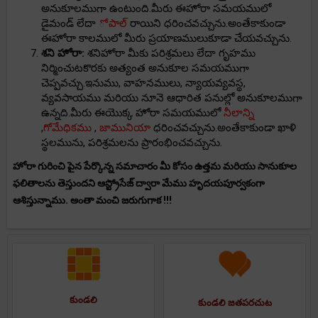
అనుకూలముగా ఉంటుంది.మీరు ఈహోరా సమయములో
డైమండ్ లేదా
ోపాల్
రాయిని ధరించవచ్చును.అంతేకాకుండా
ఈహోరా కాలములో మీరు ప్రయాణములుకూడా చేయవచ్చును.
శని హోరా:
శనిహోరా మీకు పరిశ్రమలు లేదా గృహము
నిర్మించుటకొరకు అత్యంత అనుకూల సమయముగా
చెప్పవచ్చు.ఇనుము, వాహనములు, న్యాయవ్యవస్థ,
వ్యవసాయము మరియు నూనె ఆధారిత పనుల్లో అనుకూలముగా
ఉన్నది.మీరు ఈయొక్క హోరా సమయములో
నీలాన్ని
,
గోమేధికము
,
జామునియా
ధరించవచ్చును.అంతేకాకుండా ఖాళి
స్థలమును, పరిశ్రమలను ప్రారంభించవచ్చును.
హోరా గురించి పైన పేర్కొన్న సమాచారం మీ కోసం ఉత్తమ మరియు సానుకూల
ఫలితాలను తెస్తుందని ఆస్ట్రోసేజ్ ద్వారా మేము హృదయపూర్వకంగా
ఆశిస్తున్నాము. అంతా మంచి జరుగుగాక !!!
కుండలి
కుండలి జతపరచుట