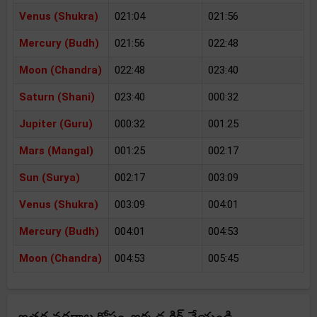
Venus (Shukra)
021:04
021:56
Mercury (Budh)
021:56
022:48
Moon (Chandra)
022:48
023:40
Saturn (Shani)
023:40
000:32
Jupiter (Guru)
000:32
001:25
Mars (Mangal)
001:25
002:17
Sun (Surya)
002:17
003:09
Venus (Shukra)
003:09
004:01
Mercury (Budh)
004:01
004:53
Moon (Chandra)
004:53
005:45