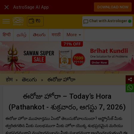

AstroSage AI App
DOWNLOAD NOW
₹
0
Chat with Astrologer
chat_bubble_outline
हिन्दी
தமிழ்
తెలుగు
मराठी
More
होम
తెలుగు
ఈరోజు హోరా
»
»
ఈరోజు హోరా – Today’s Hora
(Pathankot - శుక్రవారం, ఆగస్టు 7, 2026)
ఈరోజు హోరా ముహూర్తము ఏంటో తెలుసుకోవాలనుందా? ఆస్ట్రోసేజ్ మీకు
త్వరితగతిన మీకు సులభముగా మీకు హోరా యొక్క శుభప్రదమైన మరియు
శుభప్రదముకాని ముహుర్తములను మీకు సులభముగా అందించబడుతుంది.ఈ