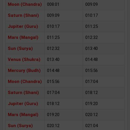
Moon (Chandra)
008:01
009:09
Saturn (Shani)
009:09
010:17
Jupiter (Guru)
010:17
011:25
Mars (Mangal)
011:25
012:32
Sun (Surya)
012:32
013:40
Venus (Shukra)
013:40
014:48
Mercury (Budh)
014:48
015:56
Moon (Chandra)
015:56
017:04
Saturn (Shani)
017:04
018:12
Jupiter (Guru)
018:12
019:20
Mars (Mangal)
019:20
020:12
Sun (Surya)
020:12
021:04