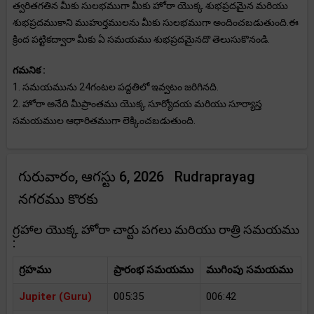
త్వరితగతిన మీకు సులభముగా మీకు హోరా యొక్క శుభప్రదమైన మరియు
శుభప్రదముకాని ముహుర్తములను మీకు సులభముగా అందించబడుతుంది.ఈ
క్రింద పట్టికద్వారా మీకు ఏ సమయము శుభప్రదమైనదొ తెలుసుకొనండి.
గమనిక :
1. సమయమును 24గంటల పద్దతిలో ఇవ్వటం జరిగినది.
2. హోరా అనేది మీప్రాంతము యొక్క సూర్యోదయ మరియు సూర్యాస్త
సమయముల ఆధారితముగా లెక్కించబడుతుంది.
గురువారం, ఆగస్టు 6, 2026 Rudraprayag
నగరము కొరకు
గ్రహాల యొక్క హోరా చార్టు పగలు మరియు రాత్రి సమయము
:
గ్రహము
ప్రారంభ సమయము
ముగింపు సమయము
Jupiter (Guru)
005:35
006:42