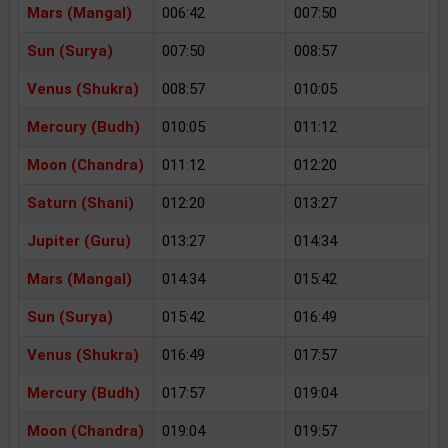
Mars (Mangal)
006:42
007:50
Sun (Surya)
007:50
008:57
Venus (Shukra)
008:57
010:05
Mercury (Budh)
010:05
011:12
Moon (Chandra)
011:12
012:20
Saturn (Shani)
012:20
013:27
Jupiter (Guru)
013:27
014:34
Mars (Mangal)
014:34
015:42
Sun (Surya)
015:42
016:49
Venus (Shukra)
016:49
017:57
Mercury (Budh)
017:57
019:04
Moon (Chandra)
019:04
019:57