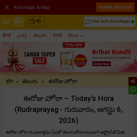

AstroSage AI App
DOWNLOAD NOW
₹
0
Chat with Astrologer
chat_bubble_outline
हिन्दी
தமிழ்
తెలుగు
मराठी
More
होम
తెలుగు
ఈరోజు హోరా
»
»
ఈరోజు హోరా – Today’s Hora
(Rudraprayag - గురువారం, ఆగస్టు 6,
2026)
ఈరోజు హోరా ముహూర్తము ఏంటో తెలుసుకోవాలనుందా? ఆస్ట్రోసేజ్ మీకు