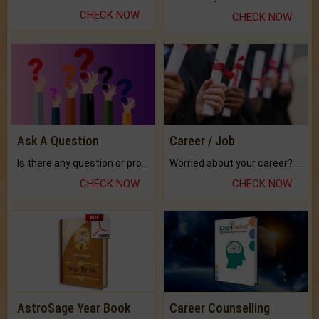
CHECK NOW
CHECK NOW
Ask A Question
Career / Job
Is there any question or problem lingering.
Worried about your career? don't know what is.
CHECK NOW
CHECK NOW
AstroSage Year Book
Career Counselling