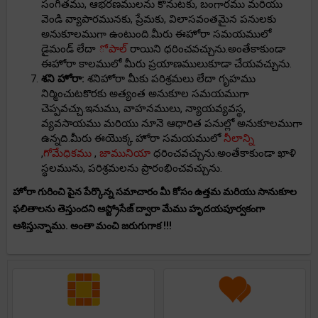
సంగీతము, ఆభరణములను కొనుటకు, బంగారము మరియు
వెండి వ్యాపారమునకు, ప్రేమకు, విలాసవంతమైన పనులకు
అనుకూలముగా ఉంటుంది.మీరు ఈహోరా సమయములో
డైమండ్ లేదా
ోపాల్
రాయిని ధరించవచ్చును.అంతేకాకుండా
ఈహోరా కాలములో మీరు ప్రయాణములుకూడా చేయవచ్చును.
శని హోరా:
శనిహోరా మీకు పరిశ్రమలు లేదా గృహము
నిర్మించుటకొరకు అత్యంత అనుకూల సమయముగా
చెప్పవచ్చు.ఇనుము, వాహనములు, న్యాయవ్యవస్థ,
వ్యవసాయము మరియు నూనె ఆధారిత పనుల్లో అనుకూలముగా
ఉన్నది.మీరు ఈయొక్క హోరా సమయములో
నీలాన్ని
,
గోమేధికము
,
జామునియా
ధరించవచ్చును.అంతేకాకుండా ఖాళి
స్థలమును, పరిశ్రమలను ప్రారంభించవచ్చును.
హోరా గురించి పైన పేర్కొన్న సమాచారం మీ కోసం ఉత్తమ మరియు సానుకూల
ఫలితాలను తెస్తుందని ఆస్ట్రోసేజ్ ద్వారా మేము హృదయపూర్వకంగా
ఆశిస్తున్నాము. అంతా మంచి జరుగుగాక !!!