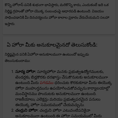
కొన్ని హోరాస్ పనికి శుభంగా భావిస్తారు, మరికొన్ని కాదు, ఎందుకంటే ఇది ఒక
నిర్దిష్ట గ్రహంతో హోరా యొక్క సంబంధంపై ఆధారపడి ఉంటుంది. విజయం
సాధించడానికి మీ దినచర్యలను హోరా కాలాల ప్రకారం వేరుచేయమని సలహా
ఇస్తారు.
ఏ హోరా మీకు అనుకూలమైనదో తెలుసుకోండి:
నిర్దిష్టమైన పనికి ఏహోరా అనుకూలముగా ఉంటుందో ఇప్పుడు
తెలుసుకుందాము:
సూర్య హోరా:
సూర్యహోరా మనకు ప్రభుత్వఉద్యోగములకు,
టెండర్లకు, బిడ్లకొరకు దరఖాస్తు చేసుకొనుటకు అనుకూలముగా
ఉంటుంది.మీరు
పగడము
ధరించుట కొరకుకూడా మీరు ఈయొక్క
హోరా ముహుర్తమును ఉపయోగించుకోవచ్చును.కార్యాలయాల్లో
మంచిస్థానము పొందుటకు అనుకూలముగా ఉంటుంది.
రాజకీయాలు, ఎలెక్షన్లు మరియు ప్రభుత్వపరమైన పనులు
ఈయొక్క హోరా సమయములో చేయవచ్చును.
చంద్రుని హోరా:
చంద్రుని హోరా ఎటువంటిపనికైనా
అనుకూలముగా ఉంటుంది.ఈ హోరా సమయములో మీరు