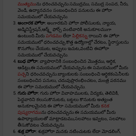
ముత్యము
ను ధరించవచ్చును.సముద్రము, సముద్ర సంపద, నీరు,
వెండి, ఉద్యానవనం సంబంధించిన పనులను ఈ హోరా
సమయములో చేయవచ్చును.
అంగారక హోరా:
అంగారకుని హోరా పోలీసులకు, న్యాయ,
అడ్మినిస్ట్రేషన్,ఆర్మ్డ్ ఫోర్స్ వంటివారికి అనుకూలముగా
ఉంటుంది.మీరు
పగడము
లేదా
పిల్లికన్ను
రాయిని ఈ హోరా
సమయములో ధరించవచ్చు.కొత్త ఉద్యోగాల్లో చేరటం, స్థిరాస్తులను
కొనుగోలు చేయుట, అప్పులు ఇచుట,వంటివి ఈహోరా
సమయములో చేయవచ్చును.
బుధ హోరా:
వ్యాపారానికి సంబంధించిన మొత్తము, ఆర్ధిక,
ఆడిట్లు,ఈ సమయములో చేయవచ్చును.ఈ సమయములో మీరు
పచ్చ
ని ధరించవచ్చును.బ్యాంకులకు సంబంధించి ఆర్ధికకంపెనీలకు
సంబంధించిన పనులు, చదువుప్రారంభించటం, మంత్ర పఠనము
ఈ హోరా సమయములో చేయవచ్చును.
గురు హోరా:
గురు హోరా వివాహములకు, విద్యకు, తెలివికి,
పెద్దవారిని కలుసుకొనుటకు, బట్టలు కొనుటకు అత్యంత
అనుకూలమైనది.ఈ హోరా సమయములో మీరు
కనక
పుష్యరాగము
ను ధరించవచ్చును.ఈ సమయములో మీరు
ఉపాధ్యాయులతో మాట్లాడటము,సలహాలు ఇవ్వటం, సలహాలు
తీసుకోవటం చేయవచ్చును.
శుక్ర హోరా:
శుక్రహోరా మనకు నటించుటకు లేదా మోడలింగ్,