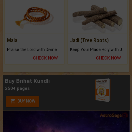
Mala
Jadi (Tree Roots)
Praise the Lord with Divine Energies of Mala.
Keep Your Place Holy with Jadi.
CHECK NOW
CHECK NOW
Buy Brihat Kundli
250+ pages
BUY NOW