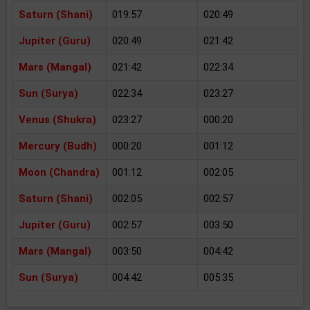
Saturn (Shani)
019:57
020:49
Jupiter (Guru)
020:49
021:42
Mars (Mangal)
021:42
022:34
Sun (Surya)
022:34
023:27
Venus (Shukra)
023:27
000:20
Mercury (Budh)
000:20
001:12
Moon (Chandra)
001:12
002:05
Saturn (Shani)
002:05
002:57
Jupiter (Guru)
002:57
003:50
Mars (Mangal)
003:50
004:42
Sun (Surya)
004:42
005:35