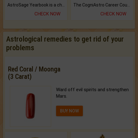
AstroSage Yearbook is a channel to fulfill your dreams and destiny.
The CogniAstro Career Counselling Report is the most comprehensive report available on this topic.
CHECK NOW
CHECK NOW
Astrological remedies to get rid of your
problems
Red Coral / Moonga
(3 Carat)
Ward off evil spirits and strengthen
Mars.
BUY NOW