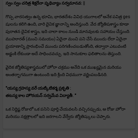
స్వం స్వం చరిత్ర శిక్షరేనా పృథివ్యాం సర్వమానవ: ||
గొప్ప వారసత్వం ఉన్న భూమి, భారతదేశం వివిధ యుగాలలో అనేక పవిత్ర ges
షులను కలిగి ఉంది, వారి దైవిక జ్ఞానాన్ని అందిస్తుంది. వేద జ్యోతిషశాస్త్రం కూడా
పురాతన దైవిక శాస్త్రం, ఇది చాలా కాలం నుండి మానవులకు సహాయం చేస్తుంది.
ముహూరత్ (మంచి సమయం) ఏదైనా మంచి పని చేసే ముందు లేదా ఏదైనా
ప్రయాణాన్ని ప్రారంభించే ముందు పరిగణించబడుతోంది, తద్వారా ఎటువంటి
అడ్డంకి లేకుండా అదే సాధించవచ్చు. ఇది సానుకూల ఫలితాలను తెస్తుంది.
వైదిక జ్యోతిష్యశాస్త్రములో హోరా చక్రము అనేది ఒక ముఖ్యమైన మరియు
అంతర్భాగముగా ఉంటుంది.ఇది క్రింది విధముగా వర్ణింపబడినది.
"యస్య గ్రహస్య వరే యట్కిటికర్మ ప్రకృతి :
తటస్య కాల హొరయన్ సర్వమేవ విద్యాతీ. "
ఒక నిర్దిష్ట రోజులో ఒక పనిని పూర్తి చేయవలసి వచ్చినప్పుడు, ఆ రోజు హోరా
మరియు నక్షత్రాలలో ఇది జరగాలని వేర్వేరు జ్యోతిష్కులు చెప్పారు.