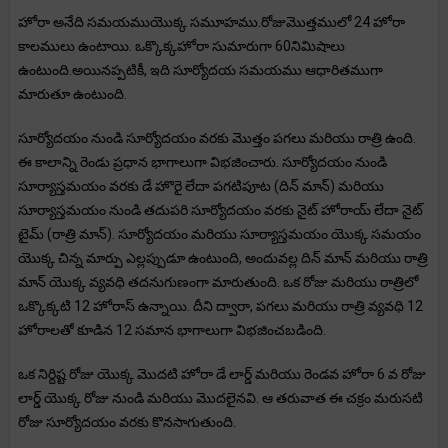
హోరా అనేది సమయముయొక్క సమూహము.రోజుమొత్తములో 24 హోరా
కాలములు ఉంటాయి. ఒక్కొక్కహోరా సుమారుగా 60నిమిషాలు
ఉంటుంది.అయినప్పటికీ, ఇది సూర్యోదయ సమయము ఆధారితముగా
మారుతూ ఉంటుంది.
సూర్యోదయం నుండి సూర్యోదయం వరకు మొత్తం పగలు మరియు రాత్రి ఉంది.
ఈ కాలాన్ని రెండు ప్రధాన భాగాలుగా విభజించారు. సూర్యోదయం నుండి
సూర్యాస్తమయం వరకు డే హొరై లేదా పగటిపూట (దిన్ మాన్) మరియు
సూర్యాస్తమయం నుండి తదుపరి సూర్యోదయం వరకు నైట్ హోరాయ్ లేదా నైట్
టైమ్ (రాత్రి మాన్). సూర్యోదయం మరియు సూర్యాస్తమయం యొక్క సమయం
యొక్క చిన్న మార్పు ఎల్లప్పుడూ ఉంటుంది, అందువల్ల దిన్ మాన్ మరియు రాత్రి
మాన్ యొక్క వ్యవధి తదనుగుణంగా మారుతుంది. ఒక రోజు మరియు రాత్రిలో
ఒక్కొక్కటి 12 హోరాస్ ఉన్నాయి. దీని ద్వారా, పగలు మరియు రాత్రి వ్యవధి 12
హోరాలతో కూడిన 12 సమాన భాగాలుగా విభజించబడింది.
ఒక నిర్దిష్ట రోజు యొక్క మొదటి హోరా డే లార్డ్ మరియు రెండవ హోరా 6 వ రోజు
లార్డ్ యొక్క రోజు నుండి మరియు మొదలైనవి. ఆ తరువాత ఈ చక్రం మరుసటి
రోజు సూర్యోదయం వరకు కొనసాగుతుంది.