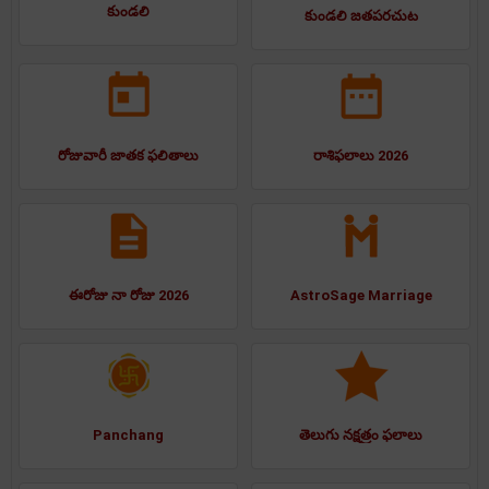
కుండలి
కుండలి జతపరచుట
రోజువారీ జాతక ఫలితాలు
రాశిఫలాలు 2026
ఈరోజు నా రోజు 2026
AstroSage Marriage
Panchang
తెలుగు నక్షత్రం ఫలాలు