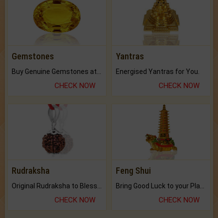
Gemstones
Yantras
Buy Genuine Gemstones at Best Prices.
Energised Yantras for You.
CHECK NOW
CHECK NOW
Rudraksha
Feng Shui
Original Rudraksha to Bless Your Way.
Bring Good Luck to your Place with Feng Shui.
CHECK NOW
CHECK NOW