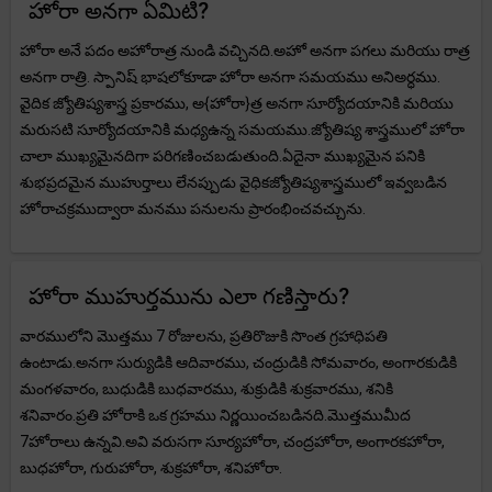
హోరా అనగా ఏమిటి?
హోరా అనే పదం అహోరాత్ర నుండి వచ్చినది.అహో అనగా పగలు మరియు రాత్ర
అనగా రాత్రి. స్పానిష్ భాషలోకూడా హోరా అనగా సమయము అనిఅర్ధము.
వైదిక జ్యోతిష్యశాస్త్ర ప్రకారము, అ{హోరా}త్ర అనగా సూర్యోదయానికి మరియు
మరుసటి సూర్యోదయానికి మధ్యఉన్న సమయము.జ్యోతిష్య శాస్త్రములో హోరా
చాలా ముఖ్యమైనదిగా పరిగణించబడుతుంది.ఏదైనా ముఖ్యమైన పనికి
శుభప్రదమైన ముహుర్తాలు లేనప్పుడు వైధికజ్యోతిష్యశాస్త్రములో ఇవ్వబడిన
హోరాచక్రముద్వారా మనము పనులను ప్రారంభించవచ్చును.
హోరా ముహుర్తమును ఎలా గణిస్తారు?
వారములోని మొత్తము 7 రోజులను, ప్రతిరొజుకి సొంత గ్రహాధిపతి
ఉంటాడు.అనగా సుర్యుడికి ఆదివారము, చంద్రుడికి సోమవారం, అంగారకుడికి
మంగళవారం, బుధుడికి బుధవారము, శుక్రుడికి శుక్రవారము, శనికి
శనివారం.ప్రతి హోరాకి ఒక గ్రహము నిర్ణయించబడినది.మొత్తముమీద
7హోరాలు ఉన్నవి.అవి వరుసగా సూర్యహోరా, చంద్రహోరా, అంగారకహోరా,
బుధహోరా, గురుహోరా, శుక్రహోరా, శనిహోరా.