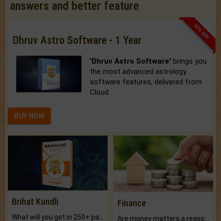
answers and better feature
33% OFF
Dhruv Astro Software - 1 Year
'Dhruv Astro Software'
brings you
the most advanced astrology
software features, delivered from
Cloud.
BUY NOW
Brihat Kundli
Finance
What will you get in 250+ pages Colored Brihat Kundli.
Are money matters a reason for the dark-circles under your eyes?