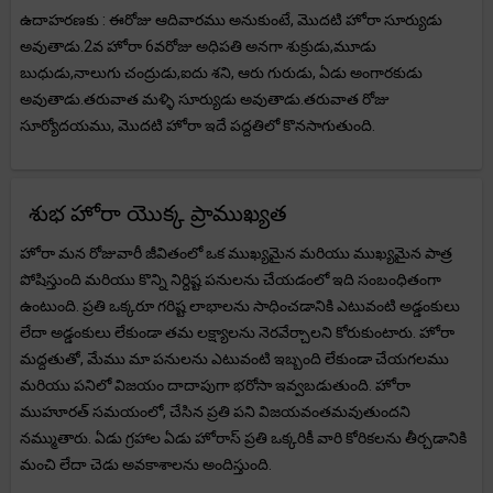
ఉదాహరణకు : ఈరోజు ఆదివారము అనుకుంటే, మొదటి హోరా సూర్యుడు
అవుతాడు.2వ హోరా 6వరోజు అధిపతి అనగా శుక్రుడు,మూడు
బుధుడు,నాలుగు చంద్రుడు,ఐదు శని, ఆరు గురుడు, ఏడు అంగారకుడు
అవుతాడు.తరువాత మళ్ళి సూర్యుడు అవుతాడు.తరువాత రోజు
సూర్యోదయము, మొదటి హోరా ఇదే పద్దతిలో కొనసాగుతుంది.
శుభ హోరా యొక్క ప్రాముఖ్యత
హోరా మన రోజువారీ జీవితంలో ఒక ముఖ్యమైన మరియు ముఖ్యమైన పాత్ర
పోషిస్తుంది మరియు కొన్ని నిర్దిష్ట పనులను చేయడంలో ఇది సంబంధితంగా
ఉంటుంది. ప్రతి ఒక్కరూ గరిష్ట లాభాలను సాధించడానికి ఎటువంటి అడ్డంకులు
లేదా అడ్డంకులు లేకుండా తమ లక్ష్యాలను నెరవేర్చాలని కోరుకుంటారు. హోరా
మద్దతుతో, మేము మా పనులను ఎటువంటి ఇబ్బంది లేకుండా చేయగలము
మరియు పనిలో విజయం దాదాపుగా భరోసా ఇవ్వబడుతుంది. హోరా
ముహూరత్ సమయంలో, చేసిన ప్రతి పని విజయవంతమవుతుందని
నమ్ముతారు. ఏడు గ్రహాల ఏడు హోరాస్ ప్రతి ఒక్కరికీ వారి కోరికలను తీర్చడానికి
మంచి లేదా చెడు అవకాశాలను అందిస్తుంది.