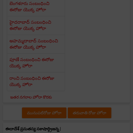
బెంగళూరు సంబంధించి
ఈరోజు యొక్క హోరా
హైదరాబాద్ సంబంధించి
ఈరోజు యొక్క హోరా
అహమ్మదాబాద్ సంబంధించి
ఈరోజు యొక్క హోరా
పూణే సంబంధించి ఈరోజు
యొక్క హోరా
రాంచి సంబంధించి ఈరోజు
యొక్క హోరా
ఇతర నగరాల హోరా కొరకు
మునుపటిరోజు హోరా
తరువాతి రోజు హోరా
ఈదాదేశ్ ప్రసుతస్య సకాషాద్గ్రిజన్న |