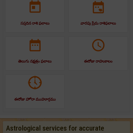
సప్తదిన రాశి ఫలాలు
వారపు ప్రేమ రాశిఫలాలు
తెలుగు నక్షత్రం ఫలాలు
ఈరోజు రాహుకాలం
ఈరోజు హోరా ముహూర్తము
Astrological services for accurate