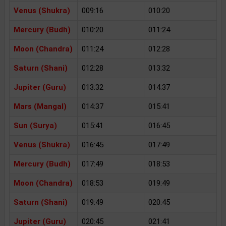
Venus (Shukra)
009:16
010:20
Mercury (Budh)
010:20
011:24
Moon (Chandra)
011:24
012:28
Saturn (Shani)
012:28
013:32
Jupiter (Guru)
013:32
014:37
Mars (Mangal)
014:37
015:41
Sun (Surya)
015:41
016:45
Venus (Shukra)
016:45
017:49
Mercury (Budh)
017:49
018:53
Moon (Chandra)
018:53
019:49
Saturn (Shani)
019:49
020:45
Jupiter (Guru)
020:45
021:41