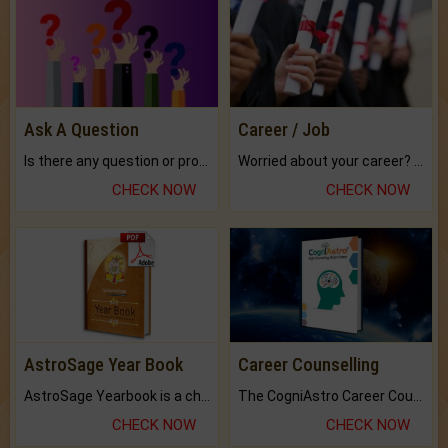
Ask A Question
Career / Job
Is there any question or problem lingering.
Worried about your career? don't know what is.
CHECK NOW
CHECK NOW
AstroSage Year Book
Career Counselling
AstroSage Yearbook is a channel to fulfill your dreams and destiny.
The CogniAstro Career Counselling Report is the most comprehensive report available on this topic.
CHECK NOW
CHECK NOW