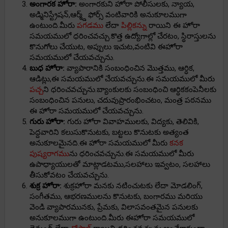
అంగారక హోరా:
అంగారకుని హోరా పోలీసులకు, న్యాయ,
అడ్మినిస్ట్రేషన్,ఆర్మ్డ్ ఫోర్స్ వంటివారికి అనుకూలముగా
ఉంటుంది.మీరు
పగడము
లేదా
పిల్లికన్ను
రాయిని ఈ హోరా
సమయములో ధరించవచ్చు.కొత్త ఉద్యోగాల్లో చేరటం, స్థిరాస్తులను
కొనుగోలు చేయుట, అప్పులు ఇచుట,వంటివి ఈహోరా
సమయములో చేయవచ్చును.
బుధ హోరా:
వ్యాపారానికి సంబంధించిన మొత్తము, ఆర్ధిక,
ఆడిట్లు,ఈ సమయములో చేయవచ్చును.ఈ సమయములో మీరు
పచ్చ
ని ధరించవచ్చును.బ్యాంకులకు సంబంధించి ఆర్ధికకంపెనీలకు
సంబంధించిన పనులు, చదువుప్రారంభించటం, మంత్ర పఠనము
ఈ హోరా సమయములో చేయవచ్చును.
గురు హోరా:
గురు హోరా వివాహములకు, విద్యకు, తెలివికి,
పెద్దవారిని కలుసుకొనుటకు, బట్టలు కొనుటకు అత్యంత
అనుకూలమైనది.ఈ హోరా సమయములో మీరు
కనక
పుష్యరాగము
ను ధరించవచ్చును.ఈ సమయములో మీరు
ఉపాధ్యాయులతో మాట్లాడటము,సలహాలు ఇవ్వటం, సలహాలు
తీసుకోవటం చేయవచ్చును.
శుక్ర హోరా:
శుక్రహోరా మనకు నటించుటకు లేదా మోడలింగ్,
సంగీతము, ఆభరణములను కొనుటకు, బంగారము మరియు
వెండి వ్యాపారమునకు, ప్రేమకు, విలాసవంతమైన పనులకు
అనుకూలముగా ఉంటుంది.మీరు ఈహోరా సమయములో