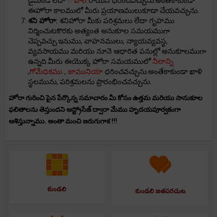
డైమండ్ లేదా
ోపాల్
రాయిని ధరించవచ్చును.అంతేకాకుండా
ఈహోరా కాలములో మీరు ప్రయాణములుకూడా చేయవచ్చును.
శని హోరా:
శనిహోరా మీకు పరిశ్రమలు లేదా గృహము
నిర్మించుటకొరకు అత్యంత అనుకూల సమయముగా
చెప్పవచ్చు.ఇనుము, వాహనములు, న్యాయవ్యవస్థ,
వ్యవసాయము మరియు నూనె ఆధారిత పనుల్లో అనుకూలముగా
ఉన్నది.మీరు ఈయొక్క హోరా సమయములో
నీలాన్ని
,
గోమేధికము
,
జామునియా
ధరించవచ్చును.అంతేకాకుండా ఖాళి
స్థలమును, పరిశ్రమలను ప్రారంభించవచ్చును.
హోరా గురించి పైన పేర్కొన్న సమాచారం మీ కోసం ఉత్తమ మరియు సానుకూల
ఫలితాలను తెస్తుందని ఆస్ట్రోసేజ్ ద్వారా మేము హృదయపూర్వకంగా
ఆశిస్తున్నాము. అంతా మంచి జరుగుగాక !!!
కుండలి
కుండలి జతపరచుట