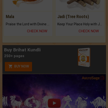
Mala
Jadi (Tree Roots)
Praise the Lord with Divine Energies of Mala.
Keep Your Place Holy with Jadi.
CHECK NOW
CHECK NOW
Buy Brihat Kundli
250+ pages
BUY NOW