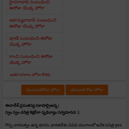
హైదరాబాద్ సంబంధించి
ఈరోజు యొక్క హోరా
అహమ్మదాబాద్ సంబంధించి
ఈరోజు యొక్క హోరా
పూణే సంబంధించి ఈరోజు
యొక్క హోరా
రాంచి సంబంధించి ఈరోజు
యొక్క హోరా
ఇతర నగరాల హోరా కొరకు
మునుపటిరోజు హోరా
తరువాతి రోజు హోరా
ఈదాదేశ్ ప్రసుతస్య సకాషాద్గ్రిజన్న |
స్వం స్వం చరిత్ర శిక్షరేనా పృథివ్యాం సర్వమానవ: ||
గొప్ప వారసత్వం ఉన్న భూమి, భారతదేశం వివిధ యుగాలలో అనేక పవిత్ర ges