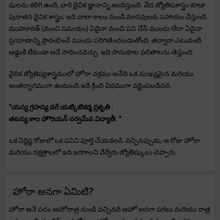
షులను కలిగి ఉంది, వారి దైవిక జ్ఞానాన్ని అందిస్తుంది. వేద జ్యోతిషశాస్త్రం కూడా
పురాతన దైవిక శాస్త్రం, ఇది చాలా కాలం నుండి మానవులకు సహాయం చేస్తుంది.
ముహూరత్ (మంచి సమయం) ఏదైనా మంచి పని చేసే ముందు లేదా ఏదైనా
ప్రయాణాన్ని ప్రారంభించే ముందు పరిగణించబడుతోంది, తద్వారా ఎటువంటి
అడ్డంకి లేకుండా అదే సాధించవచ్చు. ఇది సానుకూల ఫలితాలను తెస్తుంది.
వైదిక జ్యోతిష్యశాస్త్రములో హోరా చక్రము అనేది ఒక ముఖ్యమైన మరియు
అంతర్భాగముగా ఉంటుంది.ఇది క్రింది విధముగా వర్ణింపబడినది.
"యస్య గ్రహస్య వరే యట్కిటికర్మ ప్రకృతి :
తటస్య కాల హొరయన్ సర్వమేవ విద్యాతీ. "
ఒక నిర్దిష్ట రోజులో ఒక పనిని పూర్తి చేయవలసి వచ్చినప్పుడు, ఆ రోజు హోరా
మరియు నక్షత్రాలలో ఇది జరగాలని వేర్వేరు జ్యోతిష్కులు చెప్పారు.
హోరా అనగా ఏమిటి?
హోరా అనే పదం అహోరాత్ర నుండి వచ్చినది.అహో అనగా పగలు మరియు రాత్ర