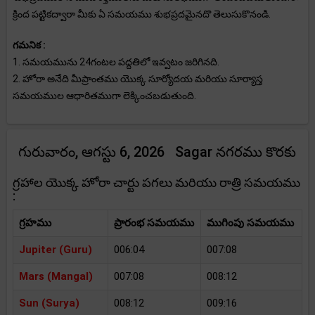
క్రింద పట్టికద్వారా మీకు ఏ సమయము శుభప్రదమైనదొ తెలుసుకొనండి.
గమనిక :
1. సమయమును 24గంటల పద్దతిలో ఇవ్వటం జరిగినది.
2. హోరా అనేది మీప్రాంతము యొక్క సూర్యోదయ మరియు సూర్యాస్త
సమయముల ఆధారితముగా లెక్కించబడుతుంది.
గురువారం, ఆగస్టు 6, 2026 Sagar నగరము కొరకు
గ్రహాల యొక్క హోరా చార్టు పగలు మరియు రాత్రి సమయము
:
గ్రహము
ప్రారంభ సమయము
ముగింపు సమయము
Jupiter (Guru)
006:04
007:08
Mars (Mangal)
007:08
008:12
Sun (Surya)
008:12
009:16