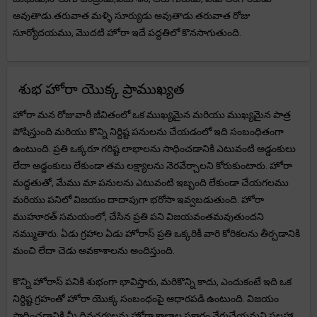
అవుతాడు.తరువాత మళ్ళి సూర్యుడు అవుతాడు.తరువాత రోజు
సూర్యోదయము, మొదటి హోరా ఇదే పద్దతిలో కొనసాగుతుంది.
శుభ హోరా యొక్క ప్రాముఖ్యత
హోరా మన రోజువారీ జీవితంలో ఒక ముఖ్యమైన మరియు ముఖ్యమైన పాత్ర
పోషిస్తుంది మరియు కొన్ని నిర్దిష్ట పనులను చేయడంలో ఇది సంబంధితంగా
ఉంటుంది. ప్రతి ఒక్కరూ గరిష్ట లాభాలను సాధించడానికి ఎటువంటి అడ్డంకులు
లేదా అడ్డంకులు లేకుండా తమ లక్ష్యాలను నెరవేర్చాలని కోరుకుంటారు. హోరా
మద్దతుతో, మేము మా పనులను ఎటువంటి ఇబ్బంది లేకుండా చేయగలము
మరియు పనిలో విజయం దాదాపుగా భరోసా ఇవ్వబడుతుంది. హోరా
ముహూరత్ సమయంలో, చేసిన ప్రతి పని విజయవంతమవుతుందని
నమ్ముతారు. ఏడు గ్రహాల ఏడు హోరాస్ ప్రతి ఒక్కరికీ వారి కోరికలను తీర్చడానికి
మంచి లేదా చెడు అవకాశాలను అందిస్తుంది.
కొన్ని హోరాస్ పనికి శుభంగా భావిస్తారు, మరికొన్ని కాదు, ఎందుకంటే ఇది ఒక
నిర్దిష్ట గ్రహంతో హోరా యొక్క సంబంధంపై ఆధారపడి ఉంటుంది. విజయం
సాధించడానికి మీ దినచర్యలను హోరా కాలాల ప్రకారం వేరుచేయమని సలహా