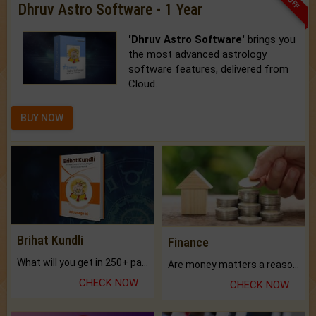
Dhruv Astro Software - 1 Year
'Dhruv Astro Software'
brings you
the most advanced astrology
software features, delivered from
Cloud.
BUY NOW
Brihat Kundli
Finance
What will you get in 250+ pages Colored Brihat Kundli.
Are money matters a reason for the dark-circles under your eyes?
CHECK NOW
CHECK NOW