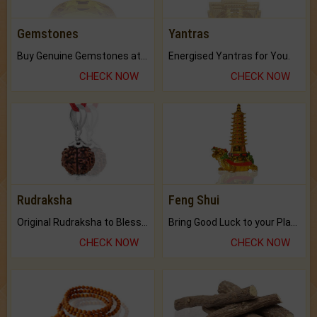
Gemstones
Yantras
Buy Genuine Gemstones at Best Prices.
Energised Yantras for You.
CHECK NOW
CHECK NOW
Rudraksha
Feng Shui
Original Rudraksha to Bless Your Way.
Bring Good Luck to your Place with Feng Shui.
CHECK NOW
CHECK NOW