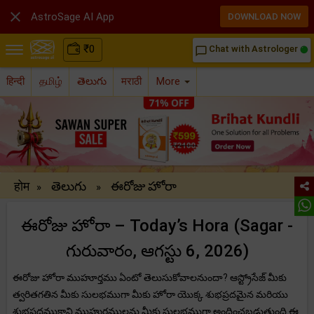

AstroSage AI App
DOWNLOAD NOW
₹
0
Chat with Astrologer
chat_bubble_outline
हिन्दी
தமிழ்
తెలుగు
मराठी
More
होम
తెలుగు
ఈరోజు హోరా
»
»
ఈరోజు హోరా – Today’s Hora (Sagar -
గురువారం, ఆగస్టు 6, 2026)
ఈరోజు హోరా ముహూర్తము ఏంటో తెలుసుకోవాలనుందా? ఆస్ట్రోసేజ్ మీకు
త్వరితగతిన మీకు సులభముగా మీకు హోరా యొక్క శుభప్రదమైన మరియు
శుభప్రదముకాని ముహుర్తములను మీకు సులభముగా అందించబడుతుంది.ఈ