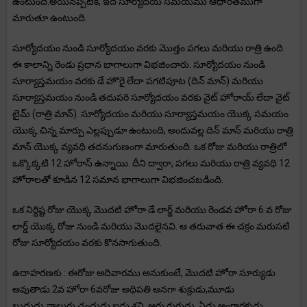
ఉంటుంది.అయినప్పటికీ, ఇది సూర్యోదయ సమయము ఆధారితముగా
మారుతూ ఉంటుంది.
సూర్యోదయం నుండి సూర్యోదయం వరకు మొత్తం పగలు మరియు రాత్రి ఉంది.
ఈ కాలాన్ని రెండు ప్రధాన భాగాలుగా విభజించారు. సూర్యోదయం నుండి
సూర్యాస్తమయం వరకు డే హొరై లేదా పగటిపూట (దిన్ మాన్) మరియు
సూర్యాస్తమయం నుండి తదుపరి సూర్యోదయం వరకు నైట్ హోరాయ్ లేదా నైట్
టైమ్ (రాత్రి మాన్). సూర్యోదయం మరియు సూర్యాస్తమయం యొక్క సమయం
యొక్క చిన్న మార్పు ఎల్లప్పుడూ ఉంటుంది, అందువల్ల దిన్ మాన్ మరియు రాత్రి
మాన్ యొక్క వ్యవధి తదనుగుణంగా మారుతుంది. ఒక రోజు మరియు రాత్రిలో
ఒక్కొక్కటి 12 హోరాస్ ఉన్నాయి. దీని ద్వారా, పగలు మరియు రాత్రి వ్యవధి 12
హోరాలతో కూడిన 12 సమాన భాగాలుగా విభజించబడింది.
ఒక నిర్దిష్ట రోజు యొక్క మొదటి హోరా డే లార్డ్ మరియు రెండవ హోరా 6 వ రోజు
లార్డ్ యొక్క రోజు నుండి మరియు మొదలైనవి. ఆ తరువాత ఈ చక్రం మరుసటి
రోజు సూర్యోదయం వరకు కొనసాగుతుంది.
ఉదాహరణకు : ఈరోజు ఆదివారము అనుకుంటే, మొదటి హోరా సూర్యుడు
అవుతాడు.2వ హోరా 6వరోజు అధిపతి అనగా శుక్రుడు,మూడు
బుధుడు,నాలుగు చంద్రుడు,ఐదు శని, ఆరు గురుడు, ఏడు అంగారకుడు