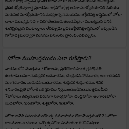
అనగా రాత్రి. స్పానిష్ భాషలోకూడా హోరా అనగా సమయము అనిఅర్ధము.
వైదిక జ్యోతిష్యశాస్త్ర ప్రకారము, అ{హోరా}త్ర అనగా సూర్యోదయానికి మరియు
మరుసటి సూర్యోదయానికి మధ్యఉన్న సమయము.జ్యోతిష్య శాస్త్రములో హోరా
చాలా ముఖ్యమైనదిగా పరిగణించబడుతుంది.ఏదైనా ముఖ్యమైన పనికి
శుభప్రదమైన ముహుర్తాలు లేనప్పుడు వైధికజ్యోతిష్యశాస్త్రములో ఇవ్వబడిన
హోరాచక్రముద్వారా మనము పనులను ప్రారంభించవచ్చును.
హోరా ముహుర్తమును ఎలా గణిస్తారు?
వారములోని మొత్తము 7 రోజులను, ప్రతిరొజుకి సొంత గ్రహాధిపతి
ఉంటాడు.అనగా సుర్యుడికి ఆదివారము, చంద్రుడికి సోమవారం, అంగారకుడికి
మంగళవారం, బుధుడికి బుధవారము, శుక్రుడికి శుక్రవారము, శనికి
శనివారం.ప్రతి హోరాకి ఒక గ్రహము నిర్ణయించబడినది.మొత్తముమీద
7హోరాలు ఉన్నవి.అవి వరుసగా సూర్యహోరా, చంద్రహోరా, అంగారకహోరా,
బుధహోరా, గురుహోరా, శుక్రహోరా, శనిహోరా.
హోరా అనేది సమయముయొక్క సమూహము.రోజుమొత్తములో 24 హోరా
కాలములు ఉంటాయి. ఒక్కొక్కహోరా సుమారుగా 60నిమిషాలు