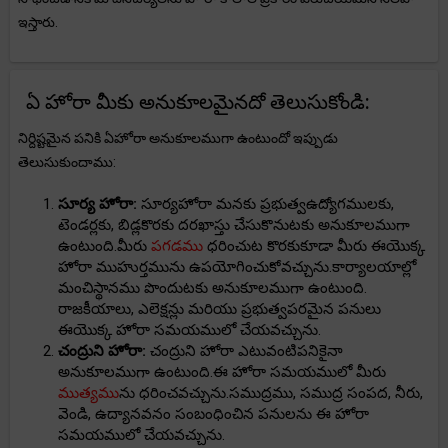
ఇస్తారు.
ఏ హోరా మీకు అనుకూలమైనదో తెలుసుకోండి:
నిర్దిష్టమైన పనికి ఏహోరా అనుకూలముగా ఉంటుందో ఇప్పుడు
తెలుసుకుందాము:
సూర్య హోరా:
సూర్యహోరా మనకు ప్రభుత్వఉద్యోగములకు,
టెండర్లకు, బిడ్లకొరకు దరఖాస్తు చేసుకొనుటకు అనుకూలముగా
ఉంటుంది.మీరు
పగడము
ధరించుట కొరకుకూడా మీరు ఈయొక్క
హోరా ముహుర్తమును ఉపయోగించుకోవచ్చును.కార్యాలయాల్లో
మంచిస్థానము పొందుటకు అనుకూలముగా ఉంటుంది.
రాజకీయాలు, ఎలెక్షన్లు మరియు ప్రభుత్వపరమైన పనులు
ఈయొక్క హోరా సమయములో చేయవచ్చును.
చంద్రుని హోరా:
చంద్రుని హోరా ఎటువంటిపనికైనా
అనుకూలముగా ఉంటుంది.ఈ హోరా సమయములో మీరు
ముత్యము
ను ధరించవచ్చును.సముద్రము, సముద్ర సంపద, నీరు,
వెండి, ఉద్యానవనం సంబంధించిన పనులను ఈ హోరా
సమయములో చేయవచ్చును.