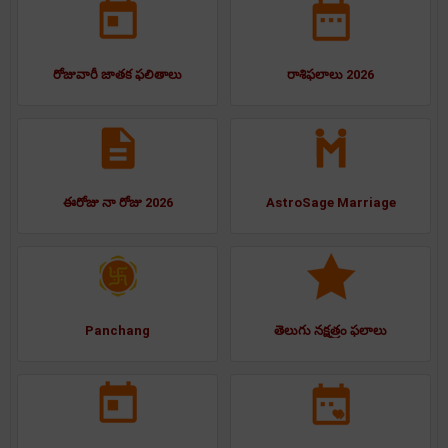
రోజువారీ జాతక ఫలితాలు
రాశిఫలాలు 2026
ఈరోజు నా రోజు 2026
AstroSage Marriage
Panchang
తెలుగు నక్షత్రం ఫలాలు