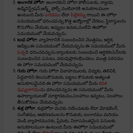
అంగారక హోరా:
అంగారకుని హోరా పోలీసులకు, న్యాయ,
అడ్మినిస్ట్రేషన్,ఆర్మ్డ్ ఫోర్స్ వంటివారికి అనుకూలముగా
ఉంటుంది.మీరు
పగడము
లేదా
పిల్లికన్ను
రాయిని ఈ హోరా
సమయములో ధరించవచ్చు.కొత్త ఉద్యోగాల్లో చేరటం, స్థిరాస్తులను
కొనుగోలు చేయుట, అప్పులు ఇచుట,వంటివి ఈహోరా
సమయములో చేయవచ్చును.
బుధ హోరా:
వ్యాపారానికి సంబంధించిన మొత్తము, ఆర్ధిక,
ఆడిట్లు,ఈ సమయములో చేయవచ్చును.ఈ సమయములో మీరు
పచ్చ
ని ధరించవచ్చును.బ్యాంకులకు సంబంధించి ఆర్ధికకంపెనీలకు
సంబంధించిన పనులు, చదువుప్రారంభించటం, మంత్ర పఠనము
ఈ హోరా సమయములో చేయవచ్చును.
గురు హోరా:
గురు హోరా వివాహములకు, విద్యకు, తెలివికి,
పెద్దవారిని కలుసుకొనుటకు, బట్టలు కొనుటకు అత్యంత
అనుకూలమైనది.ఈ హోరా సమయములో మీరు
కనక
పుష్యరాగము
ను ధరించవచ్చును.ఈ సమయములో మీరు
ఉపాధ్యాయులతో మాట్లాడటము,సలహాలు ఇవ్వటం, సలహాలు
తీసుకోవటం చేయవచ్చును.
శుక్ర హోరా:
శుక్రహోరా మనకు నటించుటకు లేదా మోడలింగ్,
సంగీతము, ఆభరణములను కొనుటకు, బంగారము మరియు
వెండి వ్యాపారమునకు, ప్రేమకు, విలాసవంతమైన పనులకు
అనుకూలముగా ఉంటుంది.మీరు ఈహోరా సమయములో