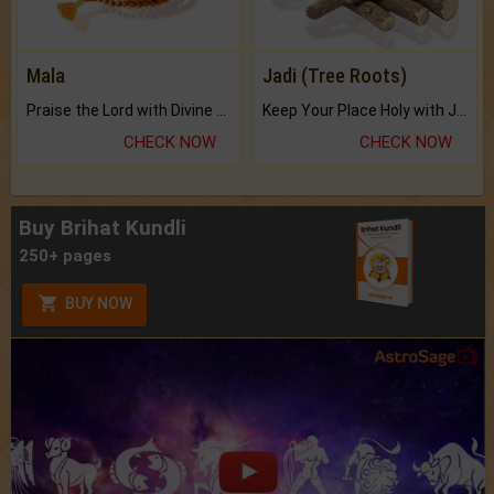
Mala
Jadi (Tree Roots)
Praise the Lord with Divine Energies of Mala.
Keep Your Place Holy with Jadi.
CHECK NOW
CHECK NOW
Buy Brihat Kundli
250+ pages
BUY NOW