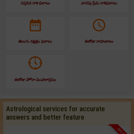
సప్తదిన రాశి ఫలాలు
వారపు ప్రేమ రాశిఫలాలు
తెలుగు నక్షత్రం ఫలాలు
ఈరోజు రాహుకాలం
ఈరోజు హోరా ముహూర్తము
Astrological services for accurate
answers and better feature
33% OFF