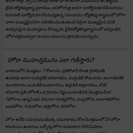
అనగా రాత్రి. స్పానిష్ భాషలోకూడా హోరా అనగా సమయము అనిఅర్ధము.
వైదిక జ్యోతిష్యశాస్త్ర ప్రకారము, అ{హోరా}త్ర అనగా సూర్యోదయానికి మరియు
మరుసటి సూర్యోదయానికి మధ్యఉన్న సమయము.జ్యోతిష్య శాస్త్రములో హోరా
చాలా ముఖ్యమైనదిగా పరిగణించబడుతుంది.ఏదైనా ముఖ్యమైన పనికి
శుభప్రదమైన ముహుర్తాలు లేనప్పుడు వైధికజ్యోతిష్యశాస్త్రములో ఇవ్వబడిన
హోరాచక్రముద్వారా మనము పనులను ప్రారంభించవచ్చును.
హోరా ముహుర్తమును ఎలా గణిస్తారు?
వారములోని మొత్తము 7 రోజులను, ప్రతిరొజుకి సొంత గ్రహాధిపతి
ఉంటాడు.అనగా సుర్యుడికి ఆదివారము, చంద్రుడికి సోమవారం, అంగారకుడికి
మంగళవారం, బుధుడికి బుధవారము, శుక్రుడికి శుక్రవారము, శనికి
శనివారం.ప్రతి హోరాకి ఒక గ్రహము నిర్ణయించబడినది.మొత్తముమీద
7హోరాలు ఉన్నవి.అవి వరుసగా సూర్యహోరా, చంద్రహోరా, అంగారకహోరా,
బుధహోరా, గురుహోరా, శుక్రహోరా, శనిహోరా.
హోరా అనేది సమయముయొక్క సమూహము.రోజుమొత్తములో 24 హోరా
కాలములు ఉంటాయి. ఒక్కొక్కహోరా సుమారుగా 60నిమిషాలు