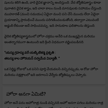
షులను కలిగి ఉంది, వారి దైవిక జ్ఞానాన్ని అందిస్తుంది. వేద జ్యోతిషశాస్త్రం కూడా
పురాతన దైవిక శాస్త్రం, ఇది చాలా కాలం నుండి మానవులకు సహాయం చేస్తుంది.
ముహూరత్ (మంచి సమయం) ఏదైనా మంచి పని చేసే ముందు లేదా ఏదైనా
ప్రయాణాన్ని ప్రారంభించే ముందు పరిగణించబడుతోంది, తద్వారా ఎటువంటి
అడ్డంకి లేకుండా అదే సాధించవచ్చు. ఇది సానుకూల ఫలితాలను తెస్తుంది.
వైదిక జ్యోతిష్యశాస్త్రములో హోరా చక్రము అనేది ఒక ముఖ్యమైన మరియు
అంతర్భాగముగా ఉంటుంది.ఇది క్రింది విధముగా వర్ణింపబడినది.
"యస్య గ్రహస్య వరే యట్కిటికర్మ ప్రకృతి :
తటస్య కాల హొరయన్ సర్వమేవ విద్యాతీ. "
ఒక నిర్దిష్ట రోజులో ఒక పనిని పూర్తి చేయవలసి వచ్చినప్పుడు, ఆ రోజు హోరా
మరియు నక్షత్రాలలో ఇది జరగాలని వేర్వేరు జ్యోతిష్కులు చెప్పారు.
హోరా అనగా ఏమిటి?
హోరా అనే పదం అహోరాత్ర నుండి వచ్చినది.అహో అనగా పగలు మరియు రాత్ర