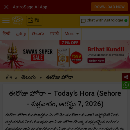

AstroSage AI App
DOWNLOAD NOW
₹
0
Chat with Astrologer
chat_bubble_outline
हिन्दी
தமிழ்
తెలుగు
मराठी
More
होम
తెలుగు
ఈరోజు హోరా
»
»
ఈరోజు హోరా – Today’s Hora (Sehore
- శుక్రవారం, ఆగస్టు 7, 2026)
ఈరోజు హోరా ముహూర్తము ఏంటో తెలుసుకోవాలనుందా? ఆస్ట్రోసేజ్ మీకు
త్వరితగతిన మీకు సులభముగా మీకు హోరా యొక్క శుభప్రదమైన మరియు
శుభప్రదముకాని ముహుర్తములను మీకు సులభముగా అందించబడుతుంది.ఈ