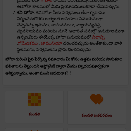
డైమండ్ లేదా
ోపాల్
రాయిని ధరించవచ్చును.అంతేకాకుండా
ఈహోరా కాలములో మీరు ప్రయాణములుకూడా చేయవచ్చును.
శని హోరా:
శనిహోరా మీకు పరిశ్రమలు లేదా గృహము
నిర్మించుటకొరకు అత్యంత అనుకూల సమయముగా
చెప్పవచ్చు.ఇనుము, వాహనములు, న్యాయవ్యవస్థ,
వ్యవసాయము మరియు నూనె ఆధారిత పనుల్లో అనుకూలముగా
ఉన్నది.మీరు ఈయొక్క హోరా సమయములో
నీలాన్ని
,
గోమేధికము
,
జామునియా
ధరించవచ్చును.అంతేకాకుండా ఖాళి
స్థలమును, పరిశ్రమలను ప్రారంభించవచ్చును.
హోరా గురించి పైన పేర్కొన్న సమాచారం మీ కోసం ఉత్తమ మరియు సానుకూల
ఫలితాలను తెస్తుందని ఆస్ట్రోసేజ్ ద్వారా మేము హృదయపూర్వకంగా
ఆశిస్తున్నాము. అంతా మంచి జరుగుగాక !!!
కుండలి
కుండలి జతపరచుట