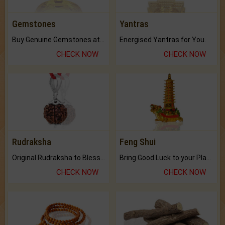
Gemstones
Yantras
Buy Genuine Gemstones at Best Prices.
Energised Yantras for You.
CHECK NOW
CHECK NOW
Rudraksha
Feng Shui
Original Rudraksha to Bless Your Way.
Bring Good Luck to your Place with Feng Shui.
CHECK NOW
CHECK NOW