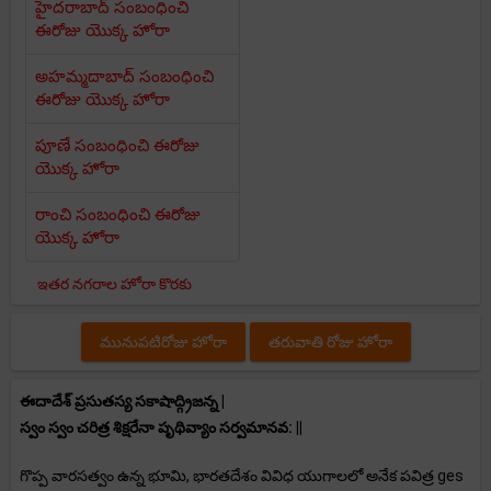
హైదరాబాద్ సంబంధించి
ఈరోజు యొక్క హోరా
అహమ్మదాబాద్ సంబంధించి
ఈరోజు యొక్క హోరా
పూణే సంబంధించి ఈరోజు
యొక్క హోరా
రాంచి సంబంధించి ఈరోజు
యొక్క హోరా
ఇతర నగరాల హోరా కొరకు
మునుపటిరోజు హోరా
తరువాతి రోజు హోరా
ఈదాదేశ్ ప్రసుతస్య సకాషాద్గ్రిజన్న |
స్వం స్వం చరిత్ర శిక్షరేనా పృథివ్యాం సర్వమానవ: ||
గొప్ప వారసత్వం ఉన్న భూమి, భారతదేశం వివిధ యుగాలలో అనేక పవిత్ర ges