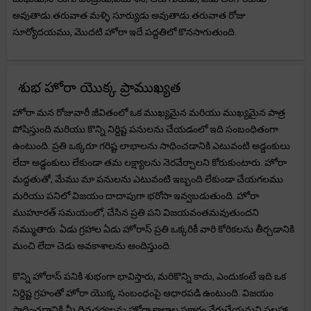
అవుతాడు.తరువాత మళ్ళి సూర్యుడు అవుతాడు.తరువాత రోజు
సూర్యోదయము, మొదటి హోరా ఇదే పద్దతిలో కొనసాగుతుంది.
శుభ హోరా యొక్క ప్రాముఖ్యత
హోరా మన రోజువారీ జీవితంలో ఒక ముఖ్యమైన మరియు ముఖ్యమైన పాత్ర
పోషిస్తుంది మరియు కొన్ని నిర్దిష్ట పనులను చేయడంలో ఇది సంబంధితంగా
ఉంటుంది. ప్రతి ఒక్కరూ గరిష్ట లాభాలను సాధించడానికి ఎటువంటి అడ్డంకులు
లేదా అడ్డంకులు లేకుండా తమ లక్ష్యాలను నెరవేర్చాలని కోరుకుంటారు. హోరా
మద్దతుతో, మేము మా పనులను ఎటువంటి ఇబ్బంది లేకుండా చేయగలము
మరియు పనిలో విజయం దాదాపుగా భరోసా ఇవ్వబడుతుంది. హోరా
ముహూరత్ సమయంలో, చేసిన ప్రతి పని విజయవంతమవుతుందని
నమ్ముతారు. ఏడు గ్రహాల ఏడు హోరాస్ ప్రతి ఒక్కరికీ వారి కోరికలను తీర్చడానికి
మంచి లేదా చెడు అవకాశాలను అందిస్తుంది.
కొన్ని హోరాస్ పనికి శుభంగా భావిస్తారు, మరికొన్ని కాదు, ఎందుకంటే ఇది ఒక
నిర్దిష్ట గ్రహంతో హోరా యొక్క సంబంధంపై ఆధారపడి ఉంటుంది. విజయం
సాధించడానికి మీ దినచర్యలను హోరా కాలాల ప్రకారం వేరుచేయమని సలహా