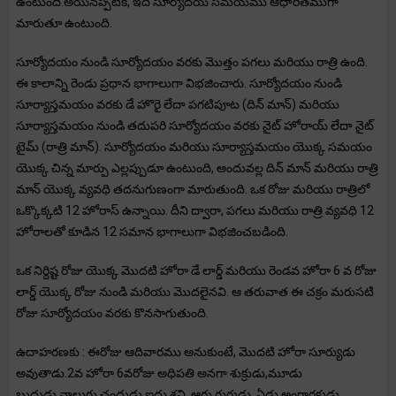
ఉంటుంది.అయినప్పటికీ, ఇది సూర్యోదయ సమయము ఆధారితముగా
మారుతూ ఉంటుంది.
సూర్యోదయం నుండి సూర్యోదయం వరకు మొత్తం పగలు మరియు రాత్రి ఉంది.
ఈ కాలాన్ని రెండు ప్రధాన భాగాలుగా విభజించారు. సూర్యోదయం నుండి
సూర్యాస్తమయం వరకు డే హొరై లేదా పగటిపూట (దిన్ మాన్) మరియు
సూర్యాస్తమయం నుండి తదుపరి సూర్యోదయం వరకు నైట్ హోరాయ్ లేదా నైట్
టైమ్ (రాత్రి మాన్). సూర్యోదయం మరియు సూర్యాస్తమయం యొక్క సమయం
యొక్క చిన్న మార్పు ఎల్లప్పుడూ ఉంటుంది, అందువల్ల దిన్ మాన్ మరియు రాత్రి
మాన్ యొక్క వ్యవధి తదనుగుణంగా మారుతుంది. ఒక రోజు మరియు రాత్రిలో
ఒక్కొక్కటి 12 హోరాస్ ఉన్నాయి. దీని ద్వారా, పగలు మరియు రాత్రి వ్యవధి 12
హోరాలతో కూడిన 12 సమాన భాగాలుగా విభజించబడింది.
ఒక నిర్దిష్ట రోజు యొక్క మొదటి హోరా డే లార్డ్ మరియు రెండవ హోరా 6 వ రోజు
లార్డ్ యొక్క రోజు నుండి మరియు మొదలైనవి. ఆ తరువాత ఈ చక్రం మరుసటి
రోజు సూర్యోదయం వరకు కొనసాగుతుంది.
ఉదాహరణకు : ఈరోజు ఆదివారము అనుకుంటే, మొదటి హోరా సూర్యుడు
అవుతాడు.2వ హోరా 6వరోజు అధిపతి అనగా శుక్రుడు,మూడు
బుధుడు,నాలుగు చంద్రుడు,ఐదు శని, ఆరు గురుడు, ఏడు అంగారకుడు