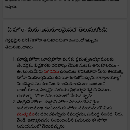
ఇస్తారు.
ఏ హోరా మీకు అనుకూలమైనదో తెలుసుకోండి:
నిర్దిష్టమైన పనికి ఏహోరా అనుకూలముగా ఉంటుందో ఇప్పుడు
తెలుసుకుందాము:
సూర్య హోరా:
సూర్యహోరా మనకు ప్రభుత్వఉద్యోగములకు,
టెండర్లకు, బిడ్లకొరకు దరఖాస్తు చేసుకొనుటకు అనుకూలముగా
ఉంటుంది.మీరు
పగడము
ధరించుట కొరకుకూడా మీరు ఈయొక్క
హోరా ముహుర్తమును ఉపయోగించుకోవచ్చును.కార్యాలయాల్లో
మంచిస్థానము పొందుటకు అనుకూలముగా ఉంటుంది.
రాజకీయాలు, ఎలెక్షన్లు మరియు ప్రభుత్వపరమైన పనులు
ఈయొక్క హోరా సమయములో చేయవచ్చును.
చంద్రుని హోరా:
చంద్రుని హోరా ఎటువంటిపనికైనా
అనుకూలముగా ఉంటుంది.ఈ హోరా సమయములో మీరు
ముత్యము
ను ధరించవచ్చును.సముద్రము, సముద్ర సంపద, నీరు,
వెండి, ఉద్యానవనం సంబంధించిన పనులను ఈ హోరా
సమయములో చేయవచ్చును.