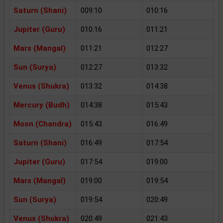
Saturn (Shani)
009:10
010:16
Jupiter (Guru)
010:16
011:21
Mars (Mangal)
011:21
012:27
Sun (Surya)
012:27
013:32
Venus (Shukra)
013:32
014:38
Mercury (Budh)
014:38
015:43
Moon (Chandra)
015:43
016:49
Saturn (Shani)
016:49
017:54
Jupiter (Guru)
017:54
019:00
Mars (Mangal)
019:00
019:54
Sun (Surya)
019:54
020:49
Venus (Shukra)
020:49
021:43