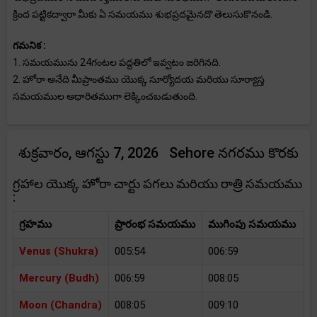
క్రింద పట్టికద్వారా మీకు ఏ సమయము శుభప్రదమైనదొ తెలుసుకొనండి.
గమనిక :
1. సమయమును 24గంటల పద్దతిలో ఇవ్వటం జరిగినది.
2. హోరా అనేది మీప్రాంతము యొక్క సూర్యోదయ మరియు సూర్యాస్త
సమయముల ఆధారితముగా లెక్కించబడుతుంది.
శుక్రవారం, ఆగస్టు 7, 2026 Sehore నగరము కొరకు
గ్రహాల యొక్క హోరా చార్టు పగలు మరియు రాత్రి సమయము
:
గ్రహము
ప్రారంభ సమయము
ముగింపు సమయము
Venus (Shukra)
005:54
006:59
Mercury (Budh)
006:59
008:05
Moon (Chandra)
008:05
009:10