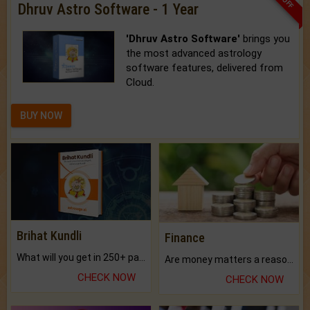
Dhruv Astro Software - 1 Year
'Dhruv Astro Software'
brings you
the most advanced astrology
software features, delivered from
Cloud.
BUY NOW
Brihat Kundli
Finance
What will you get in 250+ pages Colored Brihat Kundli.
Are money matters a reason for the dark-circles under your eyes?
CHECK NOW
CHECK NOW