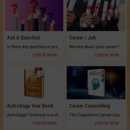
Ask A Question
Career / Job
Is there any question or problem lingering.
Worried about your career? don't know what is.
CHECK NOW
CHECK NOW
AstroSage Year Book
Career Counselling
AstroSage Yearbook is a channel to fulfill your dreams and destiny.
The CogniAstro Career Counselling Report is the most comprehensive report available on this topic.
CHECK NOW
CHECK NOW