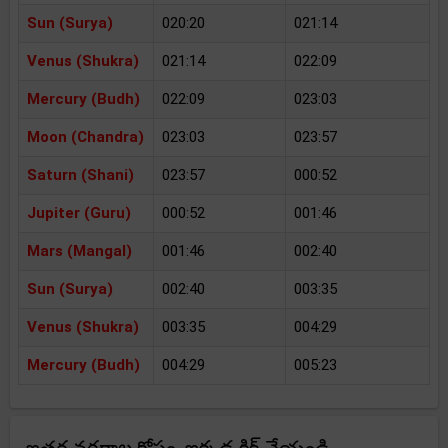
Sun (Surya)
020:20
021:14
Venus (Shukra)
021:14
022:09
Mercury (Budh)
022:09
023:03
Moon (Chandra)
023:03
023:57
Saturn (Shani)
023:57
000:52
Jupiter (Guru)
000:52
001:46
Mars (Mangal)
001:46
002:40
Sun (Surya)
002:40
003:35
Venus (Shukra)
003:35
004:29
Mercury (Budh)
004:29
005:23