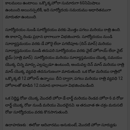
కాలములు ఉంటాయి. ఒక్కొక్కహోరా సుమారుగా 60నిమిషాలు
ఉంటుంది.అయినప్పటికీ, ఇది సూర్యోదయ సమయము ఆధారితముగా
మారుతూ ఉంటుంది.
సూర్యోదయం నుండి సూర్యోదయం వరకు మొత్తం పగలు మరియు రాత్రి ఉంది.
ఈ కాలాన్ని రెండు ప్రధాన భాగాలుగా విభజించారు. సూర్యోదయం నుండి
సూర్యాస్తమయం వరకు డే హొరై లేదా పగటిపూట (దిన్ మాన్) మరియు
సూర్యాస్తమయం నుండి తదుపరి సూర్యోదయం వరకు నైట్ హోరాయ్ లేదా నైట్
టైమ్ (రాత్రి మాన్). సూర్యోదయం మరియు సూర్యాస్తమయం యొక్క సమయం
యొక్క చిన్న మార్పు ఎల్లప్పుడూ ఉంటుంది, అందువల్ల దిన్ మాన్ మరియు రాత్రి
మాన్ యొక్క వ్యవధి తదనుగుణంగా మారుతుంది. ఒక రోజు మరియు రాత్రిలో
ఒక్కొక్కటి 12 హోరాస్ ఉన్నాయి. దీని ద్వారా, పగలు మరియు రాత్రి వ్యవధి 12
హోరాలతో కూడిన 12 సమాన భాగాలుగా విభజించబడింది.
ఒక నిర్దిష్ట రోజు యొక్క మొదటి హోరా డే లార్డ్ మరియు రెండవ హోరా 6 వ రోజు
లార్డ్ యొక్క రోజు నుండి మరియు మొదలైనవి. ఆ తరువాత ఈ చక్రం మరుసటి
రోజు సూర్యోదయం వరకు కొనసాగుతుంది.
ఉదాహరణకు : ఈరోజు ఆదివారము అనుకుంటే, మొదటి హోరా సూర్యుడు