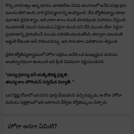
గొప్ప వారసత్వం ఉన్న భూమి, భారతదేశం వివిధ యుగాలలో అనేక పవిత్ర ges
షులను కలిగి ఉంది, వారి దైవిక జ్ఞానాన్ని అందిస్తుంది. వేద జ్యోతిషశాస్త్రం కూడా
పురాతన దైవిక శాస్త్రం, ఇది చాలా కాలం నుండి మానవులకు సహాయం చేస్తుంది.
ముహూరత్ (మంచి సమయం) ఏదైనా మంచి పని చేసే ముందు లేదా ఏదైనా
ప్రయాణాన్ని ప్రారంభించే ముందు పరిగణించబడుతోంది, తద్వారా ఎటువంటి
అడ్డంకి లేకుండా అదే సాధించవచ్చు. ఇది సానుకూల ఫలితాలను తెస్తుంది.
వైదిక జ్యోతిష్యశాస్త్రములో హోరా చక్రము అనేది ఒక ముఖ్యమైన మరియు
అంతర్భాగముగా ఉంటుంది.ఇది క్రింది విధముగా వర్ణింపబడినది.
"యస్య గ్రహస్య వరే యట్కిటికర్మ ప్రకృతి :
తటస్య కాల హొరయన్ సర్వమేవ విద్యాతీ. "
ఒక నిర్దిష్ట రోజులో ఒక పనిని పూర్తి చేయవలసి వచ్చినప్పుడు, ఆ రోజు హోరా
మరియు నక్షత్రాలలో ఇది జరగాలని వేర్వేరు జ్యోతిష్కులు చెప్పారు.
హోరా అనగా ఏమిటి?