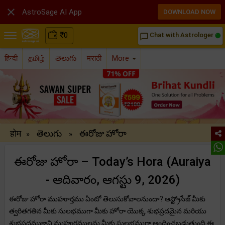

AstroSage AI App
DOWNLOAD NOW
₹
0
Chat with Astrologer
chat_bubble_outline
हिन्दी
தமிழ்
తెలుగు
मराठी
More
होम
తెలుగు
ఈరోజు హోరా
»
»
ఈరోజు హోరా – Today’s Hora (Auraiya
- ఆదివారం, ఆగస్టు 9, 2026)
ఈరోజు హోరా ముహూర్తము ఏంటో తెలుసుకోవాలనుందా? ఆస్ట్రోసేజ్ మీకు
త్వరితగతిన మీకు సులభముగా మీకు హోరా యొక్క శుభప్రదమైన మరియు
శుభప్రదముకాని ముహుర్తములను మీకు సులభముగా అందించబడుతుంది.ఈ