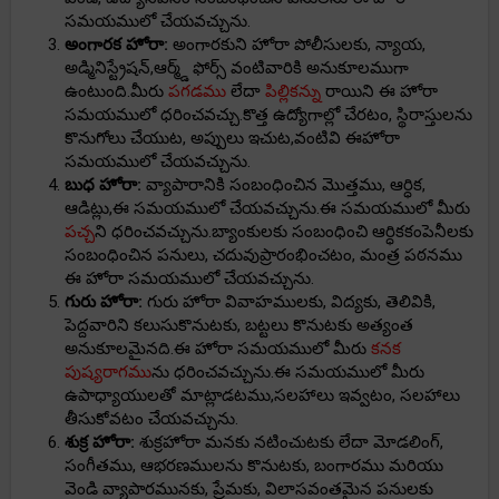
సమయములో చేయవచ్చును.
అంగారక హోరా:
అంగారకుని హోరా పోలీసులకు, న్యాయ,
అడ్మినిస్ట్రేషన్,ఆర్మ్డ్ ఫోర్స్ వంటివారికి అనుకూలముగా
ఉంటుంది.మీరు
పగడము
లేదా
పిల్లికన్ను
రాయిని ఈ హోరా
సమయములో ధరించవచ్చు.కొత్త ఉద్యోగాల్లో చేరటం, స్థిరాస్తులను
కొనుగోలు చేయుట, అప్పులు ఇచుట,వంటివి ఈహోరా
సమయములో చేయవచ్చును.
బుధ హోరా:
వ్యాపారానికి సంబంధించిన మొత్తము, ఆర్ధిక,
ఆడిట్లు,ఈ సమయములో చేయవచ్చును.ఈ సమయములో మీరు
పచ్చ
ని ధరించవచ్చును.బ్యాంకులకు సంబంధించి ఆర్ధికకంపెనీలకు
సంబంధించిన పనులు, చదువుప్రారంభించటం, మంత్ర పఠనము
ఈ హోరా సమయములో చేయవచ్చును.
గురు హోరా:
గురు హోరా వివాహములకు, విద్యకు, తెలివికి,
పెద్దవారిని కలుసుకొనుటకు, బట్టలు కొనుటకు అత్యంత
అనుకూలమైనది.ఈ హోరా సమయములో మీరు
కనక
పుష్యరాగము
ను ధరించవచ్చును.ఈ సమయములో మీరు
ఉపాధ్యాయులతో మాట్లాడటము,సలహాలు ఇవ్వటం, సలహాలు
తీసుకోవటం చేయవచ్చును.
శుక్ర హోరా:
శుక్రహోరా మనకు నటించుటకు లేదా మోడలింగ్,
సంగీతము, ఆభరణములను కొనుటకు, బంగారము మరియు
వెండి వ్యాపారమునకు, ప్రేమకు, విలాసవంతమైన పనులకు