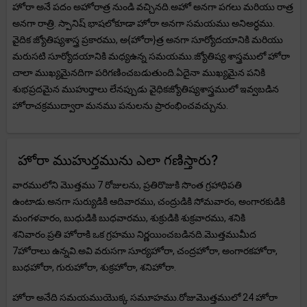
హోరా అనే పదం అహోరాత్ర నుండి వచ్చినది.అహో అనగా పగలు మరియు రాత్ర
అనగా రాత్రి. స్పానిష్ భాషలోకూడా హోరా అనగా సమయము అనిఅర్ధము.
వైదిక జ్యోతిష్యశాస్త్ర ప్రకారము, అ{హోరా}త్ర అనగా సూర్యోదయానికి మరియు
మరుసటి సూర్యోదయానికి మధ్యఉన్న సమయము.జ్యోతిష్య శాస్త్రములో హోరా
చాలా ముఖ్యమైనదిగా పరిగణించబడుతుంది.ఏదైనా ముఖ్యమైన పనికి
శుభప్రదమైన ముహుర్తాలు లేనప్పుడు వైధికజ్యోతిష్యశాస్త్రములో ఇవ్వబడిన
హోరాచక్రముద్వారా మనము పనులను ప్రారంభించవచ్చును.
హోరా ముహుర్తమును ఎలా గణిస్తారు?
వారములోని మొత్తము 7 రోజులను, ప్రతిరొజుకి సొంత గ్రహాధిపతి
ఉంటాడు.అనగా సుర్యుడికి ఆదివారము, చంద్రుడికి సోమవారం, అంగారకుడికి
మంగళవారం, బుధుడికి బుధవారము, శుక్రుడికి శుక్రవారము, శనికి
శనివారం.ప్రతి హోరాకి ఒక గ్రహము నిర్ణయించబడినది.మొత్తముమీద
7హోరాలు ఉన్నవి.అవి వరుసగా సూర్యహోరా, చంద్రహోరా, అంగారకహోరా,
బుధహోరా, గురుహోరా, శుక్రహోరా, శనిహోరా.
హోరా అనేది సమయముయొక్క సమూహము.రోజుమొత్తములో 24 హోరా