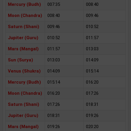
Mercury (Budh)
007:35
008:40
Moon (Chandra)
008:40
009:46
Saturn (Shani)
009:46
010:52
Jupiter (Guru)
010:52
011:57
Mars (Mangal)
011:57
013:03
Sun (Surya)
013:03
014:09
Venus (Shukra)
014:09
015:14
Mercury (Budh)
015:14
016:20
Moon (Chandra)
016:20
017:26
Saturn (Shani)
017:26
018:31
Jupiter (Guru)
018:31
019:26
Mars (Mangal)
019:26
020:20