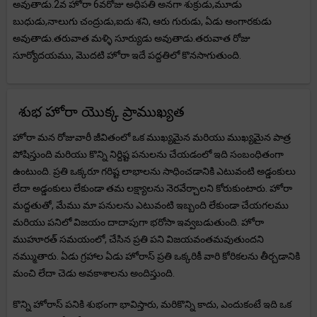
అవుతాడు.2వ హోరా 6వరోజు అధిపతి అనగా శుక్రుడు,మూడు
బుధుడు,నాలుగు చంద్రుడు,ఐదు శని, ఆరు గురుడు, ఏడు అంగారకుడు
అవుతాడు.తరువాత మళ్ళి సూర్యుడు అవుతాడు.తరువాత రోజు
సూర్యోదయము, మొదటి హోరా ఇదే పద్దతిలో కొనసాగుతుంది.
శుభ హోరా యొక్క ప్రాముఖ్యత
హోరా మన రోజువారీ జీవితంలో ఒక ముఖ్యమైన మరియు ముఖ్యమైన పాత్ర
పోషిస్తుంది మరియు కొన్ని నిర్దిష్ట పనులను చేయడంలో ఇది సంబంధితంగా
ఉంటుంది. ప్రతి ఒక్కరూ గరిష్ట లాభాలను సాధించడానికి ఎటువంటి అడ్డంకులు
లేదా అడ్డంకులు లేకుండా తమ లక్ష్యాలను నెరవేర్చాలని కోరుకుంటారు. హోరా
మద్దతుతో, మేము మా పనులను ఎటువంటి ఇబ్బంది లేకుండా చేయగలము
మరియు పనిలో విజయం దాదాపుగా భరోసా ఇవ్వబడుతుంది. హోరా
ముహూరత్ సమయంలో, చేసిన ప్రతి పని విజయవంతమవుతుందని
నమ్ముతారు. ఏడు గ్రహాల ఏడు హోరాస్ ప్రతి ఒక్కరికీ వారి కోరికలను తీర్చడానికి
మంచి లేదా చెడు అవకాశాలను అందిస్తుంది.
కొన్ని హోరాస్ పనికి శుభంగా భావిస్తారు, మరికొన్ని కాదు, ఎందుకంటే ఇది ఒక