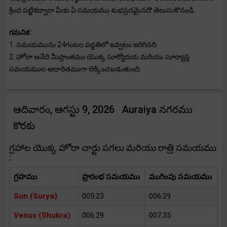
క్రింద పట్టికద్వారా మీకు ఏ సమయము శుభప్రదమైనదొ తెలుసుకొనండి.
గమనిక :
1. సమయమును 24గంటల పద్దతిలో ఇవ్వటం జరిగినది.
2. హోరా అనేది మీప్రాంతము యొక్క సూర్యోదయ మరియు సూర్యాస్త
సమయముల ఆధారితముగా లెక్కించబడుతుంది.
ఆదివారం, ఆగస్టు 9, 2026 Auraiya నగరము
కొరకు
గ్రహాల యొక్క హోరా చార్టు పగలు మరియు రాత్రి సమయము
:
గ్రహము
ప్రారంభ సమయము
ముగింపు సమయము
Sun (Surya)
005:23
006:29
Venus (Shukra)
006:29
007:35