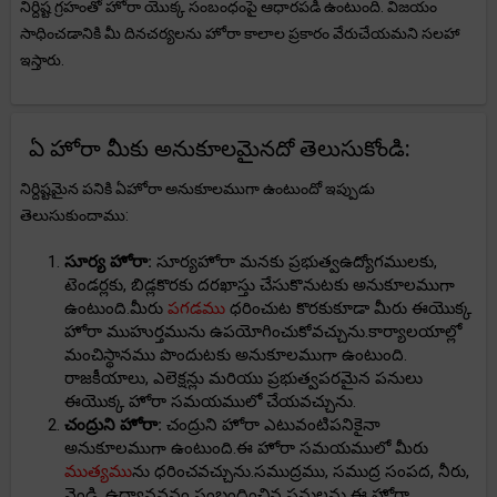
నిర్దిష్ట గ్రహంతో హోరా యొక్క సంబంధంపై ఆధారపడి ఉంటుంది. విజయం
సాధించడానికి మీ దినచర్యలను హోరా కాలాల ప్రకారం వేరుచేయమని సలహా
ఇస్తారు.
ఏ హోరా మీకు అనుకూలమైనదో తెలుసుకోండి:
నిర్దిష్టమైన పనికి ఏహోరా అనుకూలముగా ఉంటుందో ఇప్పుడు
తెలుసుకుందాము:
సూర్య హోరా:
సూర్యహోరా మనకు ప్రభుత్వఉద్యోగములకు,
టెండర్లకు, బిడ్లకొరకు దరఖాస్తు చేసుకొనుటకు అనుకూలముగా
ఉంటుంది.మీరు
పగడము
ధరించుట కొరకుకూడా మీరు ఈయొక్క
హోరా ముహుర్తమును ఉపయోగించుకోవచ్చును.కార్యాలయాల్లో
మంచిస్థానము పొందుటకు అనుకూలముగా ఉంటుంది.
రాజకీయాలు, ఎలెక్షన్లు మరియు ప్రభుత్వపరమైన పనులు
ఈయొక్క హోరా సమయములో చేయవచ్చును.
చంద్రుని హోరా:
చంద్రుని హోరా ఎటువంటిపనికైనా
అనుకూలముగా ఉంటుంది.ఈ హోరా సమయములో మీరు
ముత్యము
ను ధరించవచ్చును.సముద్రము, సముద్ర సంపద, నీరు,
వెండి, ఉద్యానవనం సంబంధించిన పనులను ఈ హోరా