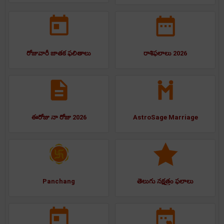
రోజువారీ జాతక ఫలితాలు
రాశిఫలాలు 2026
ఈరోజు నా రోజు 2026
AstroSage Marriage
Panchang
తెలుగు నక్షత్రం ఫలాలు