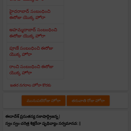
హైదరాబాద్ సంబంధించి
ఈరోజు యొక్క హోరా
అహమ్మదాబాద్ సంబంధించి
ఈరోజు యొక్క హోరా
పూణే సంబంధించి ఈరోజు
యొక్క హోరా
రాంచి సంబంధించి ఈరోజు
యొక్క హోరా
ఇతర నగరాల హోరా కొరకు
మునుపటిరోజు హోరా
తరువాతి రోజు హోరా
ఈదాదేశ్ ప్రసుతస్య సకాషాద్గ్రిజన్న |
స్వం స్వం చరిత్ర శిక్షరేనా పృథివ్యాం సర్వమానవ: ||