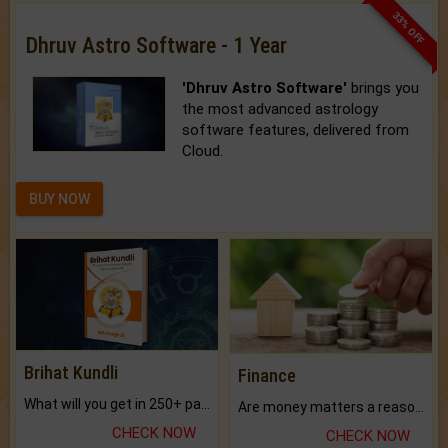
33% OFF
Dhruv Astro Software - 1 Year
'Dhruv Astro Software'
brings you
the most advanced astrology
software features, delivered from
Cloud.
BUY NOW
Brihat Kundli
Finance
What will you get in 250+ pages Colored Brihat Kundli.
Are money matters a reason for the dark-circles under your eyes?
CHECK NOW
CHECK NOW