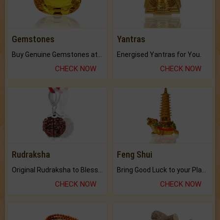
Gemstones
Yantras
Buy Genuine Gemstones at Best Prices.
Energised Yantras for You.
CHECK NOW
CHECK NOW
Rudraksha
Feng Shui
Original Rudraksha to Bless Your Way.
Bring Good Luck to your Place with Feng Shui.
CHECK NOW
CHECK NOW