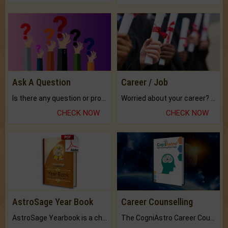
Ask A Question
Career / Job
Is there any question or problem lingering.
Worried about your career? don't know what is.
CHECK NOW
CHECK NOW
AstroSage Year Book
Career Counselling
AstroSage Yearbook is a channel to fulfill your dreams and destiny.
The CogniAstro Career Counselling Report is the most comprehensive report available on this topic.