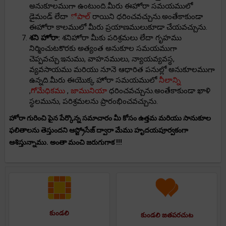
అనుకూలముగా ఉంటుంది.మీరు ఈహోరా సమయములో
డైమండ్ లేదా
ోపాల్
రాయిని ధరించవచ్చును.అంతేకాకుండా
ఈహోరా కాలములో మీరు ప్రయాణములుకూడా చేయవచ్చును.
శని హోరా:
శనిహోరా మీకు పరిశ్రమలు లేదా గృహము
నిర్మించుటకొరకు అత్యంత అనుకూల సమయముగా
చెప్పవచ్చు.ఇనుము, వాహనములు, న్యాయవ్యవస్థ,
వ్యవసాయము మరియు నూనె ఆధారిత పనుల్లో అనుకూలముగా
ఉన్నది.మీరు ఈయొక్క హోరా సమయములో
నీలాన్ని
,
గోమేధికము
,
జామునియా
ధరించవచ్చును.అంతేకాకుండా ఖాళి
స్థలమును, పరిశ్రమలను ప్రారంభించవచ్చును.
హోరా గురించి పైన పేర్కొన్న సమాచారం మీ కోసం ఉత్తమ మరియు సానుకూల
ఫలితాలను తెస్తుందని ఆస్ట్రోసేజ్ ద్వారా మేము హృదయపూర్వకంగా
ఆశిస్తున్నాము. అంతా మంచి జరుగుగాక !!!
కుండలి
కుండలి జతపరచుట