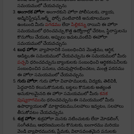
సమయములో చేయవచ్చును.
అంగారక హోరా:
అంగారకుని హోరా పోలీసులకు, న్యాయ,
అడ్మినిస్ట్రేషన్,ఆర్మ్డ్ ఫోర్స్ వంటివారికి అనుకూలముగా
ఉంటుంది.మీరు
పగడము
లేదా
పిల్లికన్ను
రాయిని ఈ హోరా
సమయములో ధరించవచ్చు.కొత్త ఉద్యోగాల్లో చేరటం, స్థిరాస్తులను
కొనుగోలు చేయుట, అప్పులు ఇచుట,వంటివి ఈహోరా
సమయములో చేయవచ్చును.
బుధ హోరా:
వ్యాపారానికి సంబంధించిన మొత్తము, ఆర్ధిక,
ఆడిట్లు,ఈ సమయములో చేయవచ్చును.ఈ సమయములో మీరు
పచ్చ
ని ధరించవచ్చును.బ్యాంకులకు సంబంధించి ఆర్ధికకంపెనీలకు
సంబంధించిన పనులు, చదువుప్రారంభించటం, మంత్ర పఠనము
ఈ హోరా సమయములో చేయవచ్చును.
గురు హోరా:
గురు హోరా వివాహములకు, విద్యకు, తెలివికి,
పెద్దవారిని కలుసుకొనుటకు, బట్టలు కొనుటకు అత్యంత
అనుకూలమైనది.ఈ హోరా సమయములో మీరు
కనక
పుష్యరాగము
ను ధరించవచ్చును.ఈ సమయములో మీరు
ఉపాధ్యాయులతో మాట్లాడటము,సలహాలు ఇవ్వటం, సలహాలు
తీసుకోవటం చేయవచ్చును.
శుక్ర హోరా:
శుక్రహోరా మనకు నటించుటకు లేదా మోడలింగ్,
సంగీతము, ఆభరణములను కొనుటకు, బంగారము మరియు
వెండి వ్యాపారమునకు, ప్రేమకు, విలాసవంతమైన పనులకు