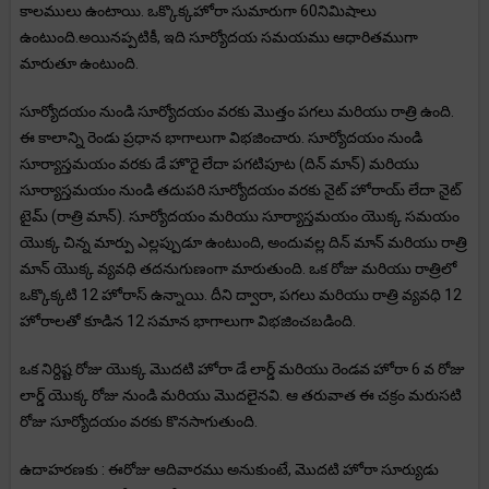
కాలములు ఉంటాయి. ఒక్కొక్కహోరా సుమారుగా 60నిమిషాలు
ఉంటుంది.అయినప్పటికీ, ఇది సూర్యోదయ సమయము ఆధారితముగా
మారుతూ ఉంటుంది.
సూర్యోదయం నుండి సూర్యోదయం వరకు మొత్తం పగలు మరియు రాత్రి ఉంది.
ఈ కాలాన్ని రెండు ప్రధాన భాగాలుగా విభజించారు. సూర్యోదయం నుండి
సూర్యాస్తమయం వరకు డే హొరై లేదా పగటిపూట (దిన్ మాన్) మరియు
సూర్యాస్తమయం నుండి తదుపరి సూర్యోదయం వరకు నైట్ హోరాయ్ లేదా నైట్
టైమ్ (రాత్రి మాన్). సూర్యోదయం మరియు సూర్యాస్తమయం యొక్క సమయం
యొక్క చిన్న మార్పు ఎల్లప్పుడూ ఉంటుంది, అందువల్ల దిన్ మాన్ మరియు రాత్రి
మాన్ యొక్క వ్యవధి తదనుగుణంగా మారుతుంది. ఒక రోజు మరియు రాత్రిలో
ఒక్కొక్కటి 12 హోరాస్ ఉన్నాయి. దీని ద్వారా, పగలు మరియు రాత్రి వ్యవధి 12
హోరాలతో కూడిన 12 సమాన భాగాలుగా విభజించబడింది.
ఒక నిర్దిష్ట రోజు యొక్క మొదటి హోరా డే లార్డ్ మరియు రెండవ హోరా 6 వ రోజు
లార్డ్ యొక్క రోజు నుండి మరియు మొదలైనవి. ఆ తరువాత ఈ చక్రం మరుసటి
రోజు సూర్యోదయం వరకు కొనసాగుతుంది.
ఉదాహరణకు : ఈరోజు ఆదివారము అనుకుంటే, మొదటి హోరా సూర్యుడు