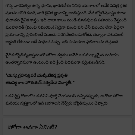
గొప్ప వారసత్వం ఉన్న భూమి, భారతదేశం వివిధ యుగాలలో అనేక పవిత్ర ges
షులను కలిగి ఉంది, వారి దైవిక జ్ఞానాన్ని అందిస్తుంది. వేద జ్యోతిషశాస్త్రం కూడా
పురాతన దైవిక శాస్త్రం, ఇది చాలా కాలం నుండి మానవులకు సహాయం చేస్తుంది.
ముహూరత్ (మంచి సమయం) ఏదైనా మంచి పని చేసే ముందు లేదా ఏదైనా
ప్రయాణాన్ని ప్రారంభించే ముందు పరిగణించబడుతోంది, తద్వారా ఎటువంటి
అడ్డంకి లేకుండా అదే సాధించవచ్చు. ఇది సానుకూల ఫలితాలను తెస్తుంది.
వైదిక జ్యోతిష్యశాస్త్రములో హోరా చక్రము అనేది ఒక ముఖ్యమైన మరియు
అంతర్భాగముగా ఉంటుంది.ఇది క్రింది విధముగా వర్ణింపబడినది.
"యస్య గ్రహస్య వరే యట్కిటికర్మ ప్రకృతి :
తటస్య కాల హొరయన్ సర్వమేవ విద్యాతీ. "
ఒక నిర్దిష్ట రోజులో ఒక పనిని పూర్తి చేయవలసి వచ్చినప్పుడు, ఆ రోజు హోరా
మరియు నక్షత్రాలలో ఇది జరగాలని వేర్వేరు జ్యోతిష్కులు చెప్పారు.
హోరా అనగా ఏమిటి?