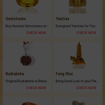
Gemstones
Yantras
Buy Genuine Gemstones at Best Prices.
Energised Yantras for You.
CHECK NOW
CHECK NOW
Rudraksha
Feng Shui
Original Rudraksha to Bless Your Way.
Bring Good Luck to your Place with Feng Shui.
CHECK NOW
CHECK NOW