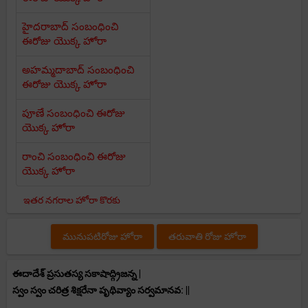
హైదరాబాద్ సంబంధించి
ఈరోజు యొక్క హోరా
అహమ్మదాబాద్ సంబంధించి
ఈరోజు యొక్క హోరా
పూణే సంబంధించి ఈరోజు
యొక్క హోరా
రాంచి సంబంధించి ఈరోజు
యొక్క హోరా
ఇతర నగరాల హోరా కొరకు
మునుపటిరోజు హోరా
తరువాతి రోజు హోరా
ఈదాదేశ్ ప్రసుతస్య సకాషాద్గ్రిజన్న |
స్వం స్వం చరిత్ర శిక్షరేనా పృథివ్యాం సర్వమానవ: ||