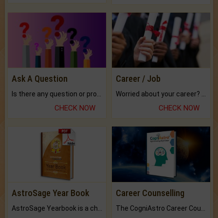
Ask A Question
Career / Job
Is there any question or problem lingering.
Worried about your career? don't know what is.
CHECK NOW
CHECK NOW
AstroSage Year Book
Career Counselling
AstroSage Yearbook is a channel to fulfill your dreams and destiny.
The CogniAstro Career Counselling Report is the most comprehensive report available on this topic.