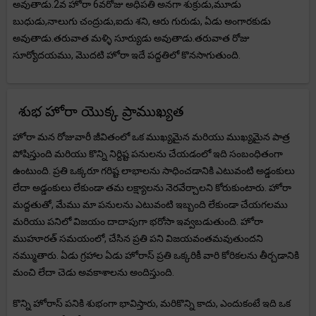
అవుతాడు.2వ హోరా 6వరోజు అధిపతి అనగా శుక్రుడు,మూడు
బుధుడు,నాలుగు చంద్రుడు,ఐదు శని, ఆరు గురుడు, ఏడు అంగారకుడు
అవుతాడు.తరువాత మళ్ళి సూర్యుడు అవుతాడు.తరువాత రోజు
సూర్యోదయము, మొదటి హోరా ఇదే పద్దతిలో కొనసాగుతుంది.
శుభ హోరా యొక్క ప్రాముఖ్యత
హోరా మన రోజువారీ జీవితంలో ఒక ముఖ్యమైన మరియు ముఖ్యమైన పాత్ర
పోషిస్తుంది మరియు కొన్ని నిర్దిష్ట పనులను చేయడంలో ఇది సంబంధితంగా
ఉంటుంది. ప్రతి ఒక్కరూ గరిష్ట లాభాలను సాధించడానికి ఎటువంటి అడ్డంకులు
లేదా అడ్డంకులు లేకుండా తమ లక్ష్యాలను నెరవేర్చాలని కోరుకుంటారు. హోరా
మద్దతుతో, మేము మా పనులను ఎటువంటి ఇబ్బంది లేకుండా చేయగలము
మరియు పనిలో విజయం దాదాపుగా భరోసా ఇవ్వబడుతుంది. హోరా
ముహూరత్ సమయంలో, చేసిన ప్రతి పని విజయవంతమవుతుందని
నమ్ముతారు. ఏడు గ్రహాల ఏడు హోరాస్ ప్రతి ఒక్కరికీ వారి కోరికలను తీర్చడానికి
మంచి లేదా చెడు అవకాశాలను అందిస్తుంది.
కొన్ని హోరాస్ పనికి శుభంగా భావిస్తారు, మరికొన్ని కాదు, ఎందుకంటే ఇది ఒక