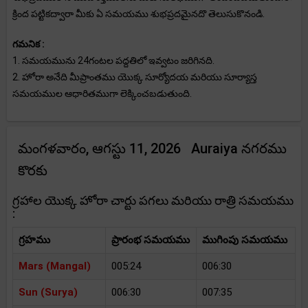
క్రింద పట్టికద్వారా మీకు ఏ సమయము శుభప్రదమైనదొ తెలుసుకొనండి.
గమనిక :
1. సమయమును 24గంటల పద్దతిలో ఇవ్వటం జరిగినది.
2. హోరా అనేది మీప్రాంతము యొక్క సూర్యోదయ మరియు సూర్యాస్త
సమయముల ఆధారితముగా లెక్కించబడుతుంది.
మంగళవారం, ఆగస్టు 11, 2026 Auraiya నగరము
కొరకు
గ్రహాల యొక్క హోరా చార్టు పగలు మరియు రాత్రి సమయము
:
గ్రహము
ప్రారంభ సమయము
ముగింపు సమయము
Mars (Mangal)
005:24
006:30
Sun (Surya)
006:30
007:35