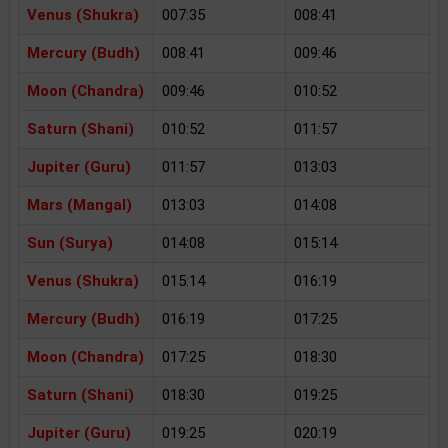
Venus (Shukra)
007:35
008:41
Mercury (Budh)
008:41
009:46
Moon (Chandra)
009:46
010:52
Saturn (Shani)
010:52
011:57
Jupiter (Guru)
011:57
013:03
Mars (Mangal)
013:03
014:08
Sun (Surya)
014:08
015:14
Venus (Shukra)
015:14
016:19
Mercury (Budh)
016:19
017:25
Moon (Chandra)
017:25
018:30
Saturn (Shani)
018:30
019:25
Jupiter (Guru)
019:25
020:19