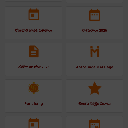
రోజువారీ జాతక ఫలితాలు
రాశిఫలాలు 2026
ఈరోజు నా రోజు 2026
AstroSage Marriage
Panchang
తెలుగు నక్షత్రం ఫలాలు