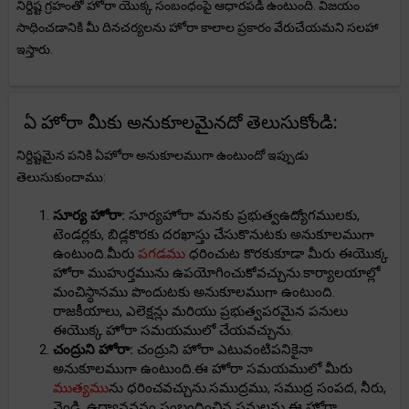
నిర్దిష్ట గ్రహంతో హోరా యొక్క సంబంధంపై ఆధారపడి ఉంటుంది. విజయం
సాధించడానికి మీ దినచర్యలను హోరా కాలాల ప్రకారం వేరుచేయమని సలహా
ఇస్తారు.
ఏ హోరా మీకు అనుకూలమైనదో తెలుసుకోండి:
నిర్దిష్టమైన పనికి ఏహోరా అనుకూలముగా ఉంటుందో ఇప్పుడు
తెలుసుకుందాము:
సూర్య హోరా:
సూర్యహోరా మనకు ప్రభుత్వఉద్యోగములకు,
టెండర్లకు, బిడ్లకొరకు దరఖాస్తు చేసుకొనుటకు అనుకూలముగా
ఉంటుంది.మీరు
పగడము
ధరించుట కొరకుకూడా మీరు ఈయొక్క
హోరా ముహుర్తమును ఉపయోగించుకోవచ్చును.కార్యాలయాల్లో
మంచిస్థానము పొందుటకు అనుకూలముగా ఉంటుంది.
రాజకీయాలు, ఎలెక్షన్లు మరియు ప్రభుత్వపరమైన పనులు
ఈయొక్క హోరా సమయములో చేయవచ్చును.
చంద్రుని హోరా:
చంద్రుని హోరా ఎటువంటిపనికైనా
అనుకూలముగా ఉంటుంది.ఈ హోరా సమయములో మీరు
ముత్యము
ను ధరించవచ్చును.సముద్రము, సముద్ర సంపద, నీరు,
వెండి, ఉద్యానవనం సంబంధించిన పనులను ఈ హోరా