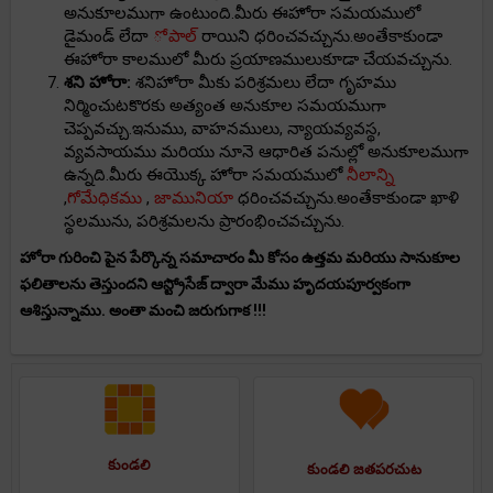
అనుకూలముగా ఉంటుంది.మీరు ఈహోరా సమయములో
డైమండ్ లేదా
ోపాల్
రాయిని ధరించవచ్చును.అంతేకాకుండా
ఈహోరా కాలములో మీరు ప్రయాణములుకూడా చేయవచ్చును.
శని హోరా:
శనిహోరా మీకు పరిశ్రమలు లేదా గృహము
నిర్మించుటకొరకు అత్యంత అనుకూల సమయముగా
చెప్పవచ్చు.ఇనుము, వాహనములు, న్యాయవ్యవస్థ,
వ్యవసాయము మరియు నూనె ఆధారిత పనుల్లో అనుకూలముగా
ఉన్నది.మీరు ఈయొక్క హోరా సమయములో
నీలాన్ని
,
గోమేధికము
,
జామునియా
ధరించవచ్చును.అంతేకాకుండా ఖాళి
స్థలమును, పరిశ్రమలను ప్రారంభించవచ్చును.
హోరా గురించి పైన పేర్కొన్న సమాచారం మీ కోసం ఉత్తమ మరియు సానుకూల
ఫలితాలను తెస్తుందని ఆస్ట్రోసేజ్ ద్వారా మేము హృదయపూర్వకంగా
ఆశిస్తున్నాము. అంతా మంచి జరుగుగాక !!!
కుండలి
కుండలి జతపరచుట