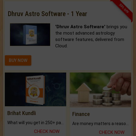
33% OFF
Dhruv Astro Software - 1 Year
'Dhruv Astro Software'
brings you
the most advanced astrology
software features, delivered from
Cloud.
BUY NOW
Brihat Kundli
Finance
What will you get in 250+ pages Colored Brihat Kundli.
Are money matters a reason for the dark-circles under your eyes?
CHECK NOW
CHECK NOW