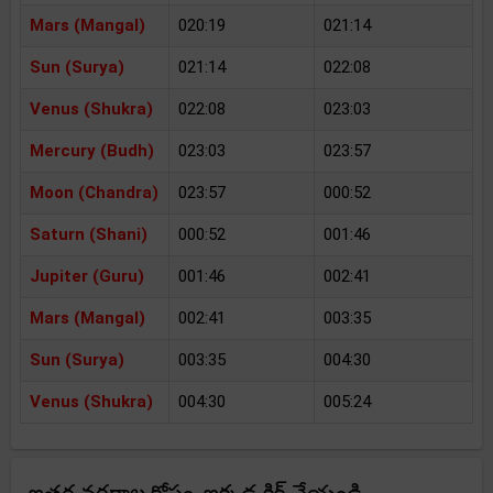
Mars (Mangal)
020:19
021:14
Sun (Surya)
021:14
022:08
Venus (Shukra)
022:08
023:03
Mercury (Budh)
023:03
023:57
Moon (Chandra)
023:57
000:52
Saturn (Shani)
000:52
001:46
Jupiter (Guru)
001:46
002:41
Mars (Mangal)
002:41
003:35
Sun (Surya)
003:35
004:30
Venus (Shukra)
004:30
005:24