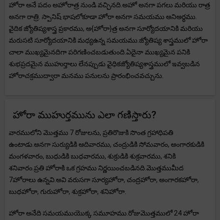
హోరా అనే పదం అహోరాత్ర నుండి వచ్చినది.అహో అనగా పగలు మరియు రాత్ర
అనగా రాత్రి. స్పానిష్ భాషలోకూడా హోరా అనగా సమయము అనిఅర్ధము.
వైదిక జ్యోతిష్యశాస్త్ర ప్రకారము, అ{హోరా}త్ర అనగా సూర్యోదయానికి మరియు
మరుసటి సూర్యోదయానికి మధ్యఉన్న సమయము.జ్యోతిష్య శాస్త్రములో హోరా
చాలా ముఖ్యమైనదిగా పరిగణించబడుతుంది.ఏదైనా ముఖ్యమైన పనికి
శుభప్రదమైన ముహుర్తాలు లేనప్పుడు వైధికజ్యోతిష్యశాస్త్రములో ఇవ్వబడిన
హోరాచక్రముద్వారా మనము పనులను ప్రారంభించవచ్చును.
హోరా ముహుర్తమును ఎలా గణిస్తారు?
వారములోని మొత్తము 7 రోజులను, ప్రతిరొజుకి సొంత గ్రహాధిపతి
ఉంటాడు.అనగా సుర్యుడికి ఆదివారము, చంద్రుడికి సోమవారం, అంగారకుడికి
మంగళవారం, బుధుడికి బుధవారము, శుక్రుడికి శుక్రవారము, శనికి
శనివారం.ప్రతి హోరాకి ఒక గ్రహము నిర్ణయించబడినది.మొత్తముమీద
7హోరాలు ఉన్నవి.అవి వరుసగా సూర్యహోరా, చంద్రహోరా, అంగారకహోరా,
బుధహోరా, గురుహోరా, శుక్రహోరా, శనిహోరా.
హోరా అనేది సమయముయొక్క సమూహము.రోజుమొత్తములో 24 హోరా