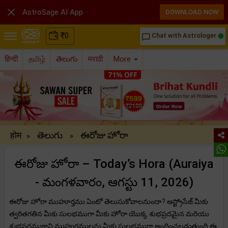

AstroSage AI App
DOWNLOAD NOW
₹
0
Chat with Astrologer
chat_bubble_outline
हिन्दी
தமிழ்
తెలుగు
मराठी
More
होम
తెలుగు
ఈరోజు హోరా
»
»
ఈరోజు హోరా – Today’s Hora (Auraiya
- మంగళవారం, ఆగస్టు 11, 2026)
ఈరోజు హోరా ముహూర్తము ఏంటో తెలుసుకోవాలనుందా? ఆస్ట్రోసేజ్ మీకు
త్వరితగతిన మీకు సులభముగా మీకు హోరా యొక్క శుభప్రదమైన మరియు
శుభప్రదముకాని ముహుర్తములను మీకు సులభముగా అందించబడుతుంది.ఈ