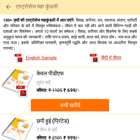
एस्ट्रोसेज महा कुंडली

100+ पृष्ठों की एस्ट्रोसेज महाकुंडली में आप पाएंगे:
विवाह, करियर, धन, स्वास्थ्य, संतान, प्रॉपर्टी
और परिवार के बारे में विस्तृत भविष्यफल। जीवन में चल रही और आने वाली विभिन्न ग्रहों की
दशाओं का विश्लेषण। अगले 10 सालों का वर्षफल। विवाह, करियर और बिज़नेस के लिए सबसे
अनुकूल समय की जानकारी। राशि रत्न व उपाय, साढ़े साती, काल सर्प, मंगल दोष। भाव फल और
ग्रह फल। इसके अतिरिक्त पाराशरी, कृष्णमूर्ति पद्धति और लाल किताब पर आधारित विस्तृत
गणनाएं।
English Sample
हिंदी में सैंपल
केवल पीडीएफ
तुरंत पाएँ
कीमत:
₹ 1105
₹ 699/-
अभी खरीदें
छपी हुई (प्रिंटेड)
7 दिन में पाएँ
कीमत:
₹ 2101
₹ 999/-