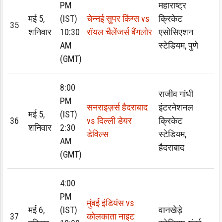
PM
महाराष्ट्र
मई 5,
(IST)
चेन्नई सुपर किंग्स vs
क्रिकेट
35
शनिवार
10:30
रॉयल चैलेंजर्स बैंगलोर
एसोसिएशन
AM
स्टेडियम, पुणे
(GMT)
8:00
राजीव गांधी
PM
सनराइज़र्स हैदराबाद
इंटरनेशनल
मई 5,
(IST)
36
vs दिल्ली डेयर
क्रिकेट
शनिवार
2:30
डेविल्स
स्टेडियम,
AM
हैदराबाद
(GMT)
4:00
PM
मुंबई इंडियंस vs
मई 6,
(IST)
वानखेड़े
37
कोलकाता नाइट