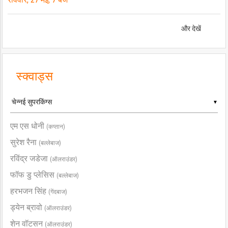
और देखें
स्क्वाड्स
▼
एम एस धोनी
(कप्तान)
सुरेश रैना
(बल्लेबाज)
रविंद्र जडेजा
(ऑलराउंडर)
फॉफ डु प्लेसिस
(बल्लेबाज)
हरभजन सिंह
(गेंदबाज)
ड्येन ब्रावो
(ऑलराउंडर)
शेन वॉटसन
(ऑलराउंडर)