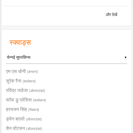
और देखें
स्क्वाड्स
▼
एम एस धोनी
(कप्तान)
सुरेश रैना
(बल्लेबाज)
रविंद्र जडेजा
(ऑलराउंडर)
फॉफ डु प्लेसिस
(बल्लेबाज)
हरभजन सिंह
(गेंदबाज)
ड्येन ब्रावो
(ऑलराउंडर)
शेन वॉटसन
(ऑलराउंडर)