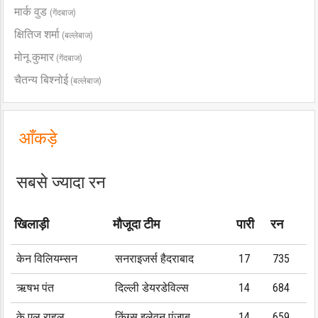
मार्क वुड
(गेंदबाज)
क्षितिज शर्मा
(बल्लेबाज)
मोनू कुमार
(गेंदबाज)
चैतन्य बिश्नोई
(बल्लेबाज)
आँकड़े
सबसे ज्यादा रन
खिलाड़ी
मौजूदा टीम
पारी
रन
केन विलियम्सन
सनराइजर्स हैदराबाद
17
735
ऋषभ पंत
दिल्ली डेयरडेविल्स
14
684
के एल राहुल
किंग्स इलेवन पंजाब
14
659