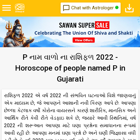

save_alt
chat_bubble_outline
Chat with Astrologer
P નામ વાળો ના રાશિફળ 2022 -
Horoscope of people named P in
Gujarati
રાશિફળ 2022 એ વર્ષ 2022 ની સંભવિત ઘટનાઓ વિશે જાણવાનું
એક માધ્યમ છે, જે આપણને આશાની નવી કિરણ આપે છે. આપણા
છેલ્લા કેટલાક વર્ષો કોરોના વાયરસને કારણે શારીરિક, માનસિક અને
આર્થિક રીતે કેવી રીતે વેડફાઇ શકે છે, જ્યારે આવી સ્થિતિમાં, વર્ષ
2022 ની શરૂઆત આપણા માટે ઘણા પ્રશ્નોના સમાધાનના રૂપમાં
આવી રહી છે. આપણા મનમાં ઘણા પ્રશ્નો છે અને ઘણી જિજ્ઞાસા વધી