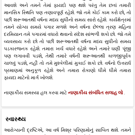
આવશે અને તમને તેમાં ફાયદો પણ થશે પરંતુ તેમ છતાં તમારી
માનસિક સ્થિતિ પણ તણાવપૂર્ણ રહેશે. જો તમે કોઈ કામ કરો છો, તો
પછી શરૂઆતથી વર્ષના મધ્ય સુધીનો સમય સારો રહેશે. કાર્યક્ષેત્રમાં
તમને યોગ્ય સમયે પગાર મળશે અને વર્ષના છેલ્લા ત્રણ મહિના
દરમિયાન તમે પગારમાં વધારો થવાનો સંદેશ સાંભળી શકો છો. જો તમે
વ્યવસાય કરો છો તો પછી શરૂઆતથી વર્ષના મધ્ય સુધીનો સમય
પડકારજનક રહેશે. તમારા ખર્ચ વધારે રહેશે અને તમારે ઘણી પૂંજી
પણ લગાવવી પડશે, તેથી તમારે વર્ષની શરૂઆતથી કાળજીપૂર્વક
ચાલવું પડશે, નહીં તો તમે મુશ્કેલીમાં મુકાઈ શકો છો. વર્ષનો ઉત્તરાર્ધ
પ્રમાણમાં અનુકૂળ રહેશે અને તમારા રોકાણો ધીમે ધીમે તમારા
ફાયદા માટેનો માર્ગ ખોલશે.
નાણાકીય સમસ્યા હલ કરવા માટે
નાણાકીય સંબંધિત સલાહ લો
.
સ્વાસ્થ્ય
આરોગ્યની દ્રષ્ટિએ, આ વર્ષ મિશ્ર પરિણામોનું સાબિત થશે. તમને