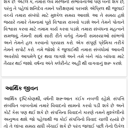
શકે છે. એટલે કે, તમારા લવ મેરેજની સંભાવનાઓ પણ બની શકે છે,
પરંતુ તે પહેલાં શનિદેવ તમને પરીક્ષણમાં પરખશે. એપ્રિલ થી જુલાઈ
વચ્ચે તમારા સંબંધો માટે મુશ્કેલ સમય આવશે. આ તે સમય હશે
જ્યારે તમારે તેમનામાં પૂરો વિશ્વાસ રાખવો પડશે અને તેમને પોતાને
વિશ્વાસ કરવા માટે તમામ કાર્ય કરવા પડશે. તમારા સંબંધના મહત્વને
સમજવું, તેમની સાથે સારી રીતે વર્તવું. તેમની સમસ્યાઓ સાંભળો
અને તેમને હલ કરવાનો પ્રયાસ કરો. એક સંપૂર્ણ પ્રેમિકા તરીકે
તેમને સપોર્ટ કરો. તમે જોશો કે જુલાઈથી તમારા સંબંધોમાં આવતી
અવરોધો આપમેળે દૂર થવા લાગશે અને તમે બંને ગાંઠ બાંધવા માટે
તૈયાર થઈ જશો. વર્ષના અંતે ક્લેરીનેટ અહીં થી વાગવાનું શરૂ કરશે.
આર્થિક જીવન
આર્થિક દૃષ્ટિકોણથી, વર્ષની શરૂઆત કંઈક નબળી રહેશે. સંપત્તિ
સંબંધિત બાબતોમાં તમારે વિવાદનો સામનો કરવો પડી શકે છે અને
કોર્ટ કેસ પણ થઈ શકે છે. સંપત્તિના વિવાદને કારણે તમને મુશ્કેલીનો
અનુભવ થશે. જો પહેલાથી જ કોઈ સંપત્તિનો વિવાદ ચાલી રહ્યો છે
તો તે લાંબા સમય સુધી ખેંચાઈ શકે છે પરંતુ જુલાઈ પછી તેનો ઉકેલ