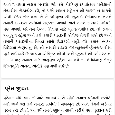
આગળ વધવા સક્ષમ બનશો. જો તમે કોઈપણ સ્પર્ધાત્મક પરીક્ષાની
તૈયારીમાં રોકાયેલા છો, તો પછી સખત મહેનત થી પાછળ ન થાઓ.
એવી દરેક સંભાવના છે કે એપ્રિલ થી જુલાઈ દરમિયાન તમને
તમારી ઇચ્છિત સ્પર્ધામાં સફળતા મળશે અને તમને સરકારી નોકરી
પણ મળશે. જો તમે ઉચ્ચ શિક્ષણ માટે પ્રયત્નશીલ છો, તો સમય
અનુકૂળ રહેશે અને તમે તમારી પસંદની કોલેજ મેળવી શકો છો અને
તમારી પસંદગીના વિષય સાથે ઉડાડશો નહીં. જો તમારું સ્વપ્ન
વિદેશમાં ભણવાનું છે, તો તમારી ઇચ્છા જાન્યુઆરી-ફેબ્રુઆરીમાં
પૂર્ણ થઈ શકે છે અથવા એપ્રિલ થી મે અને જુલાઈ થી ઓગસ્ટ નો
સમય પણ તમારા માટે અનુકૂળ રહેશે. આ વર્ષે તમને શિક્ષણ ક્ષેત્રે
શિષ્યવૃત્તિ અથવા એવોર્ડ પણ મળી શકે છે.
પ્રેમ જીવન
પ્રેમ સંબંધી બાબતો માટે આ વર્ષ સારો રહેશે. તમારા પ્રેમની કસોટી
થશે અને જો તમે તમારા સંબંધોમાં મજબૂત છો અને તેમને ખરેખર
પ્રેમ કરો છો તો આ વર્ષ તમને જીવન સાથી તરીકે પણ પ્રદાન કરી