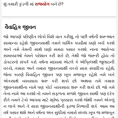
શુંં તમારી કુંડળી માં
રાજયોગ
બને છે?
વૈવાહિક જીવન
જો આપણે પરિણીત લોકો વિશે વાત કરીશું, તો પછી વર્ષની શરૂઆત
સામાન્ય રહેશે. જીવનસાથી તમને ધાર્મિક કાર્યોમાં ઘણો ખર્ચ કરશે
અને તમે તેમની સાથે ઘણો સમય પસાર કરશો. નાના આરોગ્ય
સમસ્યાઓ તેમને પરેશાન કરી શકે છે, તેથી જો જરૂરી હોય તો
ડોક્ટરનો સંપર્ક કરો. વર્ષના મધ્યમાં એટલે કે એપ્રિલથી જુલાઇની
વચ્ચે, તમારા અને તમારા જીવનસાથી વચ્ચે સારા સંવાદિતા રહેશે,
જેના કારણે વિવાહિત જીવન પણ ખૂબ મજબૂત રહેશે. તમે બંને
એકસાથે વ્યવસાય શરૂ કરી શકો છો અથવા તમે તમારા
જીવનસાથીના નામે પણ કોઈ વ્યવસાય શરૂ કરી શકો છો. જો તમે
તેના નામે આ કરશો તો તમને સફળતા મળશે. જીવન સાથી પણ દરેક
રીતે તમને ટેકો આપવા માટે શ્રેષ્ઠ પ્રયાસ કરશે જેથી તમને એકલું
ન લાગે અને તે સારા જીવનસાથીની ફરજ નિભાવી શકે. આમ આ
વર્ષ પસાર થશે અને વર્ષના અંત સુધીમાં તમારો સંબંધ ખૂબ જ મજબૂત