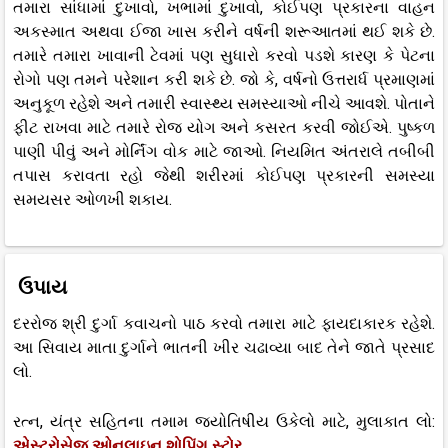
તમારા સાંધામાં દુખાવો, ખભામાં દુખાવો, કોઈપણ પ્રકારના વાહન
અકસ્માત અથવા ઈજા ખાસ કરીને વર્ષની શરૂઆતમાં થઈ શકે છે.
તમારે તમારા ખાવાની ટેવમાં પણ સુધારો કરવો પડશે કારણ કે પેટના
રોગો પણ તમને પરેશાન કરી શકે છે. જો કે, વર્ષનો ઉત્તરાર્ધ પ્રમાણમાં
અનુકૂળ રહેશે અને તમારી સ્વાસ્થ્ય સમસ્યાઓ નીચે આવશે. પોતાને
ફીટ રાખવા માટે તમારે રોજ યોગ અને કસરત કરવી જોઈએ. પુષ્કળ
પાણી પીવું અને મોર્નિંગ વોક માટે જાઓ. નિયમિત અંતરાલે તબીબી
તપાસ કરાવતા રહો જેથી શરીરમાં કોઈપણ પ્રકારની સમસ્યા
સમયસર ઓળખી શકાય.
ઉપાય
દરરોજ શ્રી દુર્ગા કવાચનો પાઠ કરવો તમારા માટે ફાયદાકારક રહેશે.
આ સિવાય માતા દુર્ગાને ભાતની ખીર ચઢાવ્યા બાદ તેને જાતે પ્રસાદ
લો.
રત્ન, યંત્ર સહિતના તમામ જ્યોતિષીય ઉકેલો માટે, મુલાકાત લો:
એસ્ટ્રોસેજ ઓનલાઇન શોપિંગ સ્ટોર