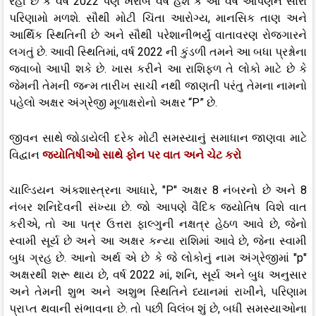
રહી છે કે વર્ષ 2022 પણ ખરાબ વર્ષ હશે કે આ વર્ષે આપણને સારા
પરિણામો મળશે. સૌથી મોટી ચિંતા આરોગ્ય, માનસિક તાણ અને
આર્થિક સ્થિતિની છે અને સૌથી પરેશાનીભર્યું વાતાવરણ રોજગારને
લગતું છે. આવી સ્થિતિમાં, વર્ષ 2022 ની કુંડળી તમને આ બધા પ્રશ્નોના
જવાબો આપી શકે છે. ખાસ કરીને આ રાશિફળ તે લોકો માટે છે કે
જેમની તેમની જન્મ તારીખ સાચી નથી જાણતી પરંતુ તેમના નામનો
પહેલો અક્ષર અંગ્રેજી મૂળાક્ષરોનો અક્ષર “P” છે.
જીવન સાથે જોડાયેલી દરેક મોટી સમસ્યાનું સમાધાન જાણવા માટે
વિદ્વાન
જ્યોતિષીઓ સાથે ફોન પર વાત અને ચેટ કરો
ચાલ્ડિયન અંકશાસ્ત્રના આધારે, "P" અક્ષર 8 નંબરનો છે અને 8
નંબર શનિદેવની સંખ્યા છે. જો આપણે વૈદિક જ્યોતિષ વિશે વાત
કરીએ, તો આ પત્ર ઉત્તરા ફાલ્ગુની નક્ષત્ર હેઠળ આવે છે, જેનો
સ્વામી સૂર્ય છે અને આ અક્ષર કન્યા રાશિમાં આવે છે, જેના સ્વામી
બુધ ગ્રહ છે. આનો અર્થ એ છે કે જે લોકોનું નામ અંગ્રેજીમાં "p"
અક્ષરથી શરૂ થાય છે, વર્ષ 2022 માં, શનિ, સૂર્ય અને બુધ અનુસાર
અને તેમની શુભ અને અશુભ સ્થિતિને ધ્યાનમાં રાખીને, પરિણામ
પ્રાપ્ત થવાની સંભાવના છે. તો પછી વિલંબ શું છે, બધી સમસ્યાઓના