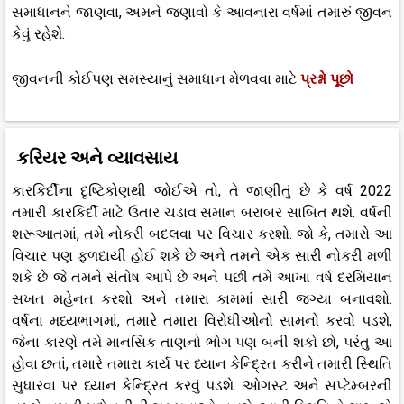
સમાધાનને જાણવા, અમને જણાવો કે આવનારા વર્ષમાં તમારું જીવન
કેવું રહેશે.
જીવનની કોઈપણ સમસ્યાનું સમાધાન મેળવવા માટે
પ્રશ્નો પૂછો
કરિયર અને વ્યાવસાય
કારકિર્દીના દૃષ્ટિકોણથી જોઈએ તો, તે જાણીતું છે કે વર્ષ 2022
તમારી કારકિર્દી માટે ઉતાર ચડાવ સમાન બરાબર સાબિત થશે. વર્ષની
શરૂઆતમાં, તમે નોકરી બદલવા પર વિચાર કરશો. જો કે, તમારો આ
વિચાર પણ ફળદાયી હોઈ શકે છે અને તમને એક સારી નોકરી મળી
શકે છે જે તમને સંતોષ આપે છે અને પછી તમે આખા વર્ષ દરમિયાન
સખત મહેનત કરશો અને તમારા કામમાં સારી જગ્યા બનાવશો.
વર્ષના મધ્યભાગમાં, તમારે તમારા વિરોધીઓનો સામનો કરવો પડશે,
જેના કારણે તમે માનસિક તાણનો ભોગ પણ બની શકો છો, પરંતુ આ
હોવા છતાં, તમારે તમારા કાર્ય પર ધ્યાન કેન્દ્રિત કરીને તમારી સ્થિતિ
સુધારવા પર ધ્યાન કેન્દ્રિત કરવું પડશે. ઓગસ્ટ અને સપ્ટેમ્બરની