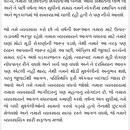
વચ્ચે, તમારી પદોન્નતીની શક્યતાઓ બનશે. આવી સ્થિતિનો લાભ લો
અને તે પછી વર્ષના અંત સુધીનો સમય તમને નોકરીમાં સ્થાપિત કરશે
અને ભૂતકાળમાં જે સમસ્યાઓ ચાલી રહી હતી તે પણ નીચે આવશે.
જો તમે વ્યવસાય કરો છો તો વર્ષની શરૂઆત તમારા માટે ઉતાર-
ચડાવથી ભરપૂર રહેશે. તમારા વ્યવસાયને આગળ વધારવા માટે તમારે
ઘણાં મોટાં મૂડી રોકાણોની જરૂર પડશે, તેથી તમારે આ તરફ પણ
ધ્યાન આપવાની જરૂર રહેશે. આ પછી, એપ્રિલ થી જુલાઈ વચ્ચેનો
સમય કંઈક અંશે પડકારજનક રહેશે, ત્યારબાદ તમારું મૂડી રોકાણ
નોંધપાત્ર રીતે વધશે અને ખર્ચ પણ વધશે અને તે દરમિયાન આવક
પણ એટલી નહીં થાય, તેથી તમને થોડી મુશ્કેલીનો અનુભવ થશે,
પરંતુ જુલાઈથી આગળ , પરિસ્થિતિ ફરી એકવાર બદલાઈ જાય છે.
આવો અને તમે તમારો વ્યવસાય વધતો જોશો. તમારા વ્યવસાયમાં
તમારા વ્યવસાયી ભાગીદારનું પણ મહત્વનું યોગદાન છે, જે તમારા
વ્યવસાયને આગળ વધારવામાં કમાણી કરશે. વર્ષના અંત સુધીમાં, તમે
જે બધી મુશ્કેલીઓનો સામનો કરવો પડ્યો હતો તેનાથી છુટકારો
મેળવશો અને તમારો વ્યવસાય સાચા રસ્તે આગળ વધશે, જે તમને
વ્યવસાયિક સારી સફળતા મળશે.