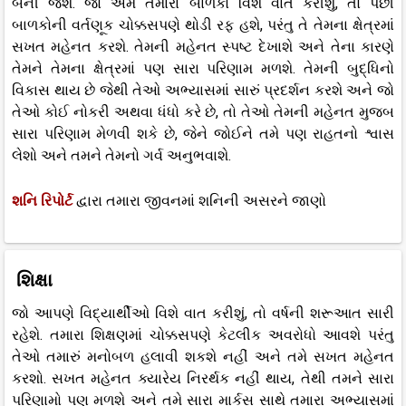
બની જશે. જો અમે તમારા બાળકો વિશે વાત કરીશું, તો પછી
બાળકોની વર્તણૂક ચોક્કસપણે થોડી રફ હશે, પરંતુ તે તેમના ક્ષેત્રમાં
સખત મહેનત કરશે. તેમની મહેનત સ્પષ્ટ દેખાશે અને તેના કારણે
તેમને તેમના ક્ષેત્રમાં પણ સારા પરિણામ મળશે. તેમની બુદ્ધિનો
વિકાસ થાય છે જેથી તેઓ અભ્યાસમાં સારું પ્રદર્શન કરશે અને જો
તેઓ કોઈ નોકરી અથવા ધંધો કરે છે, તો તેઓ તેમની મહેનત મુજબ
સારા પરિણામ મેળવી શકે છે, જેને જોઈને તમે પણ રાહતનો શ્વાસ
લેશો અને તમને તેમનો ગર્વ અનુભવાશે.
શનિ રિપોર્ટ
દ્વારા તમારા જીવનમાં શનિની અસરને જાણો
શિક્ષા
જો આપણે વિદ્યાર્થીઓ વિશે વાત કરીશું, તો વર્ષની શરૂઆત સારી
રહેશે. તમારા શિક્ષણમાં ચોક્કસપણે કેટલીક અવરોધો આવશે પરંતુ
તેઓ તમારું મનોબળ હલાવી શકશે નહીં અને તમે સખત મહેનત
કરશો. સખત મહેનત ક્યારેય નિરર્થક નહીં થાય, તેથી તમને સારા
પરિણામો પણ મળશે અને તમે સારા માર્કસ સાથે તમારા અભ્યાસમાં