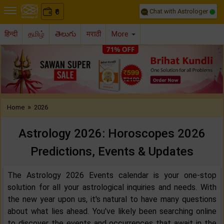
Chat with Astrologer
0
₹
हिन्दी
தமிழ்
తెలుగు
मराठी
More
Previous
Nex
»
Home
2026
Astrology 2026: Horoscopes 2026
Predictions, Events & Updates
The Astrology 2026 Events calendar is your one-stop
solution for all your astrological inquiries and needs. With
the new year upon us, it's natural to have many questions
about what lies ahead. You've likely been searching online
to discover the events and occurrences that await in the