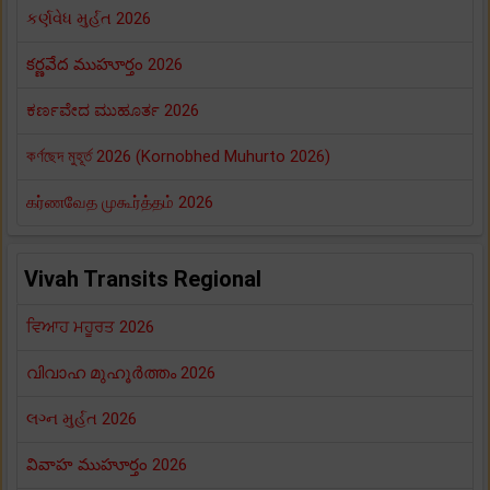
કર્ણવેધ મુર્હત 2026
కర్ణవేద ముహూర్తం 2026
ಕರ್ಣವೇದ ಮುಹೂರ್ತ 2026
কর্ণছেদ মুহূর্ত 2026 (Kornobhed Muhurto 2026)
கர்ணவேத முகூர்த்தம் 2026
Vivah Transits Regional
ਵਿਆਹ ਮਹੂਰਤ 2026
വിവാഹ മുഹൂർത്തം 2026
લગ્ન મુર્હત 2026
వివాహ ముహూర్తం 2026