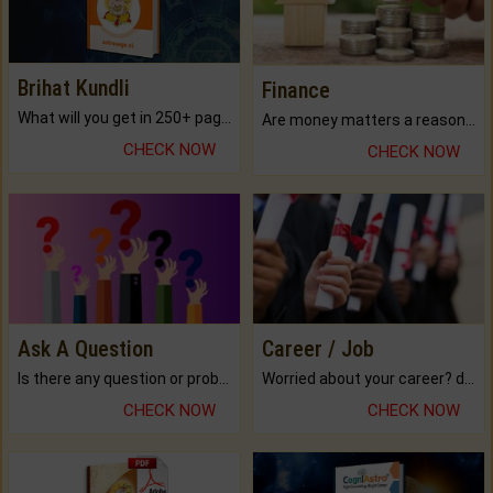
Brihat Kundli
Finance
What will you get in 250+ pages Colored Brihat Kundli.
Are money matters a reason for the dark-circles under your eyes?
CHECK NOW
CHECK NOW
Ask A Question
Career / Job
Is there any question or problem lingering.
Worried about your career? don't know what is.
CHECK NOW
CHECK NOW