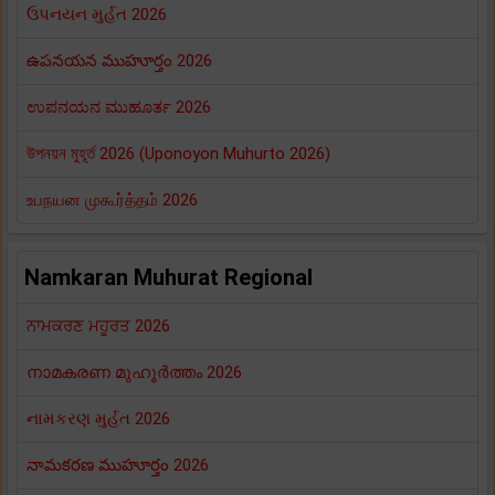
ઉપનયન મુર્હત 2026
ఉపనయన ముహూర్తం 2026
ಉಪನಯನ ಮುಹೂರ್ತ 2026
উপনয়ন মুহূর্ত 2026 (Uponoyon Muhurto 2026)
உபநயன முகூர்த்தம் 2026
Namkaran Muhurat Regional
ਨਾਮਕਰਣ ਮਹੂਰਤ 2026
നാമകരണ മുഹൂർത്തം 2026
નામકરણ મુર્હત 2026
నామకరణ ముహూర్తం 2026