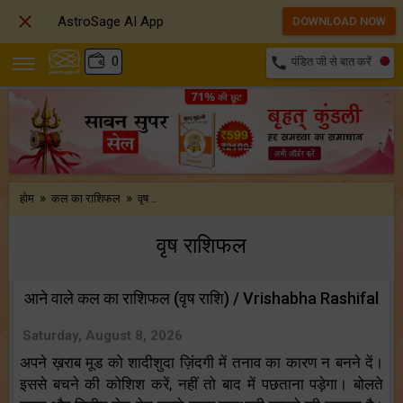

AstroSage AI App
DOWNLOAD NOW
₹
0
call
पंडित जी से बात करें
कुंडली
कुंडली मिलान
बृहत् कुंडली
»
»
होम
कल का राशिफल
वृष ..
वृष राशिफल
आने वाले कल का राशिफल (वृष राशि) / Vrishabha Rashifal
Saturday, August 8, 2026
अपने ख़राब मूड को शादीशुदा ज़िंदगी में तनाव का कारण न बनने दें।
इससे बचने की कोशिश करें, नहीं तो बाद में पछताना पड़ेगा। बोलते