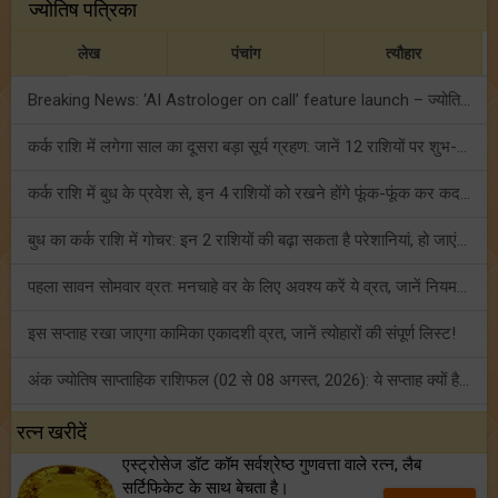
ज्योतिष पत्रिका
लेख
पंचांग
त्यौहार
Breaking News: ‘AI Astrologer on call’ feature launch – ज्योतिष में नया इनोवेशन
कर्क राशि में लगेगा साल का दूसरा बड़ा सूर्य ग्रहण: जानें 12 राशियों पर शुभ-अशुभ प्रभाव!
कर्क राशि में बुध के प्रवेश से, इन 4 राशियों को रखने होंगे फूंक-फूंक कर कदम!
बुध का कर्क राशि में गोचर: इन 2 राशियों की बढ़ा सकता है परेशानियां, हो जाएं सावधान!
पहला सावन सोमवार व्रत: मनचाहे वर के लिए अवश्य करें ये व्रत, जानें नियम एवं पूजा विधि!
इस सप्ताह रखा जाएगा कामिका एकादशी व्रत, जानें त्योहारों की संपूर्ण लिस्ट!
अंक ज्योतिष साप्ताहिक राशिफल (02 से 08 अगस्त, 2026): ये सप्ताह क्यों है खास?
फ्रेंडशिप डे 2026 के मौके पर राशि अनुसार बेस्ट फ्रेंड को दें कौन सा गिफ्ट? जानें
रत्न खरीदें
एस्ट्रोसेज डॉट कॉम सर्वश्रेष्ठ गुणवत्ता वाले रत्न, लैब
मंगल का मिथुन राशि में गोचर: इन 4 राशियों के बनेंगे अचानक धन लाभ के योग!
सर्टिफिकेट के साथ बेचता है।