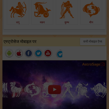
धनु
मकर
कुम्भ
मीन
एस्ट्रोसेज मोबाइल पर
सभी मोबाइल ऍप्स