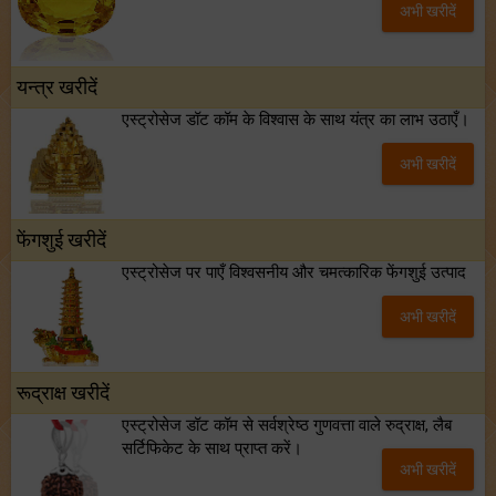
अभी खरीदें
टैरो साप्ताहिक राशिफल (02 से 08 अगस्त, 2026): जानें 12 राशियों का विस्तृत भविष्यफल!
शनि साढ़े साती और ढैय्या से परेशान हैं? शनि कृपा के लिए अवश्य करें शनिवार व्रत!
यन्त्र खरीदें
एस्ट्रोसेज डॉट कॉम के विश्वास के साथ यंत्र का लाभ उठाएँ।
अभी खरीदें
फेंगशुई खरीदें
एस्ट्रोसेज पर पाएँ विश्वसनीय और चमत्कारिक फेंगशुई उत्पाद
अभी खरीदें
रूद्राक्ष खरीदें
एस्ट्रोसेज डॉट कॉम से सर्वश्रेष्ठ गुणवत्ता वाले रुद्राक्ष, लैब
सर्टिफिकेट के साथ प्राप्त करें।
अभी खरीदें