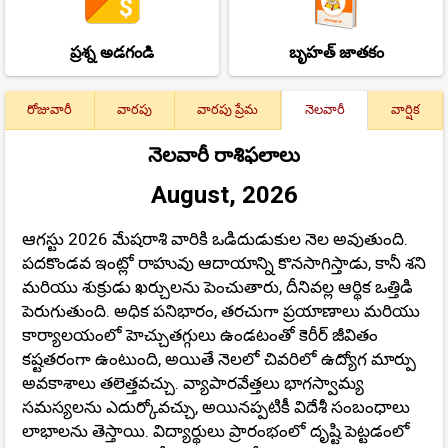
ప్రశ్న అడగండి
బృహత్ జాతకం
రోజువారీ
వారపు
వారపు ప్రేమ
నెలవారీ
వార్షిక
నెలవారీ రాశిఫలాలు
August, 2026
ఆగస్టు 2026 మేషరాశి వారికి ఒడిదుడుకుల నెల అవుతుంది.
పదకొండవ ఇంట్లో రాహువు ఆదాయాన్ని కొనసాగిస్తాడు, కానీ శని
మరియు శుక్రుడు ఖర్చులను పెంచుతారు, దీనివల్ల ఆర్థిక ఒత్తిడి
పెరుగుతుంది. అధిక పనిభారం, తరచుగా ప్రయాణాలు మరియు
కార్యాలయంలో హెచ్చుతగ్గులు ఉండటంతో కెరీర్ జీవితం
కష్టతరంగా ఉంటుంది, అయితే నెలలో చివరిలో ఉద్యోగ మార్పు
అవకాశాలు తలెత్తవచ్చు. వ్యాపారవేత్తలు భాగస్వామ్య
సమస్యలను ఎదుర్కోవచ్చు, అయినప్పటికీ విదేశీ సంబంధాలు
లాభాలను తెస్తాయి. విద్యార్థులు ప్రారంభంలో దృష్టి పెట్టడంలో