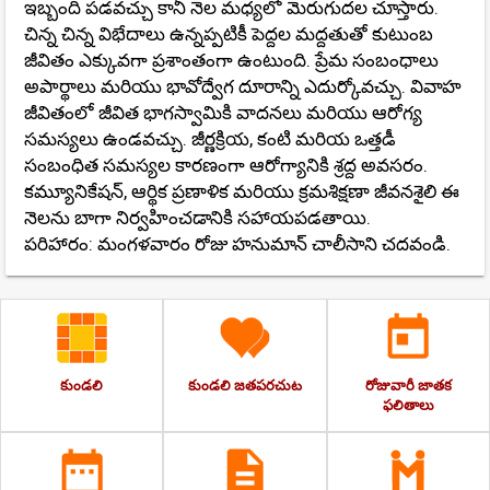
ఇబ్బంది పడవచ్చు కానీ నెల మధ్యలో మెరుగుదల చూస్తారు.
చిన్న చిన్న విభేదాలు ఉన్నప్పటికీ పెద్దల మద్దతుతో కుటుంబ
జీవితం ఎక్కువగా ప్రశాంతంగా ఉంటుంది. ప్రేమ సంబంధాలు
అపార్థాలు మరియు భావోద్వేగ దూరాన్ని ఎదుర్కోవచ్చు. వివాహ
జీవితంలో జీవిత భాగస్వామికి వాదనలు మరియు ఆరోగ్య
సమస్యలు ఉండవచ్చు. జీర్ణక్రియ, కంటి మరియ ఒత్తడీ
సంబంధిత సమస్యల కారణంగా ఆరోగ్యానికి శ్రద్ద అవసరం.
కమ్యూనికేషన్, ఆర్థిక ప్రణాళిక మరియు క్రమశిక్షణా జీవనశైలి ఈ
నెలను బాగా నిర్వహించడానికి సహాయపడతాయి.
పరిహారం: మంగళవారం రోజు హనుమాన్ చాలీసాని చదవండి.
కుండలి
కుండలి జతపరచుట
రోజువారీ జాతక
ఫలితాలు