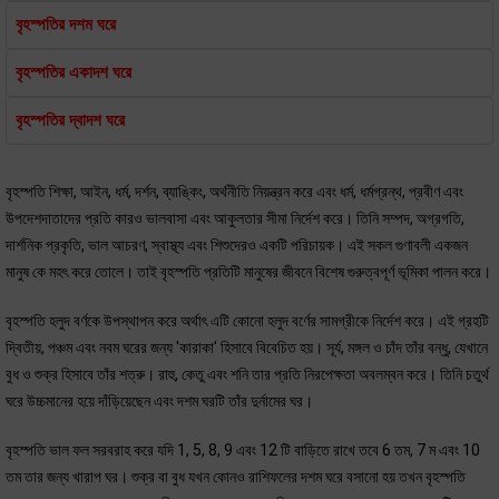
বৃহস্পতির দশম ঘরে
বৃহস্পতির একাদশ ঘরে
বৃহস্পতির দ্বাদশ ঘরে
বৃহস্পতি শিক্ষা, আইন, ধর্ম, দর্শন, ব্যাঙ্কিং, অর্থনীতি নিয়ন্ত্রন করে এবং ধর্ম, ধর্মগ্রন্থ, প্রবীণ এবং
উপদেশদাতাদের প্রতি কারও ভালবাসা এবং আকুলতার সীমা নির্দেশ করে। তিনি সম্পদ, অগ্রগতি,
দার্শনিক প্রকৃতি, ভাল আচরণ, স্বাস্থ্য এবং শিশুদেরও একটি পরিচায়ক। এই সকল গুণাবলী একজন
মানুষ কে মহৎ করে তোলে। তাই বৃহস্পতি প্রতিটি মানুষের জীবনে বিশেষ গুরুত্বপূর্ণ ভূমিকা পালন করে।
বৃহস্পতি হলুদ বর্ণকে উপস্থাপন করে অর্থাৎ এটি কোনো হলুদ বর্ণের সামগ্রীকে নির্দেশ করে। এই গ্রহটি
দ্বিতীয়, পঞ্চম এবং নবম ঘরের জন্য 'কারাকা' হিসাবে বিবেচিত হয়। সূর্য, মঙ্গল ও চাঁদ তাঁর বন্ধু, যেখানে
বুধ ও শুক্র হিসাবে তাঁর শত্রু। রাহু, কেতু এবং শনি তার প্রতি নিরপেক্ষতা অবলম্বন করে। তিনি চতুর্থ
ঘরে উচ্চমানের হয়ে দাঁড়িয়েছেন এবং দশম ঘরটি তাঁর দুর্নামের ঘর।
বৃহস্পতি ভাল ফল সরবরাহ করে যদি 1, 5, 8, 9 এবং 12 টি বাড়িতে রাখে তবে 6 তম, 7 ম এবং 10
তম তার জন্য খারাপ ঘর। শুক্র বা বুধ যখন কোনও রাশিফলের দশম ঘরে বসানো হয় তখন বৃহস্পতি