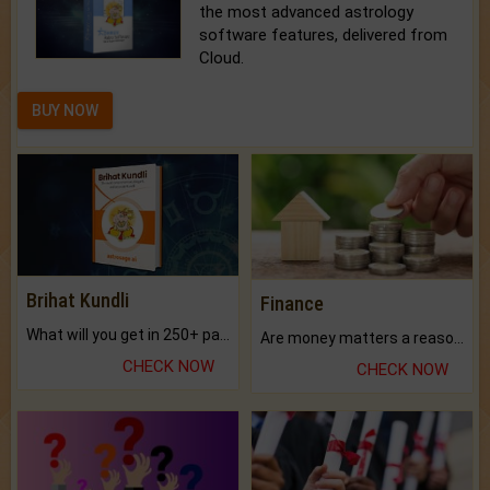
the most advanced astrology
software features, delivered from
Cloud.
BUY NOW
Brihat Kundli
Finance
What will you get in 250+ pages Colored Brihat Kundli.
Are money matters a reason for the dark-circles under your eyes?
CHECK NOW
CHECK NOW