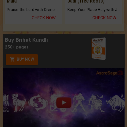
Mala
Jadi (Tree Roots)
Praise the Lord with Divine Energies of Mala.
Keep Your Place Holy with Jadi.
CHECK NOW
CHECK NOW
Buy Brihat Kundli
250+ pages
BUY NOW