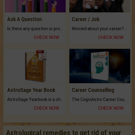
Ask A Question
Career / Job
Is there any question or problem lingering.
Worried about your career? don't know what is.
CHECK NOW
CHECK NOW
AstroSage Year Book
Career Counselling
AstroSage Yearbook is a channel to fulfill your dreams and destiny.
The CogniAstro Career Counselling Report is the most comprehensive report available on this topic.
CHECK NOW
CHECK NOW
Astrological remedies to get rid of your