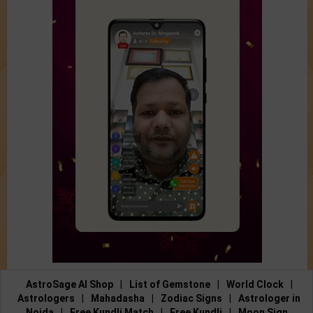
AstroSage AI Shop
|
List of Gemstone
|
World Clock
|
Astrologers
|
Mahadasha
|
Zodiac Signs
|
Astrologer in
Noida
|
Free Kundli Match
|
Free Kundli
|
Moon Sign