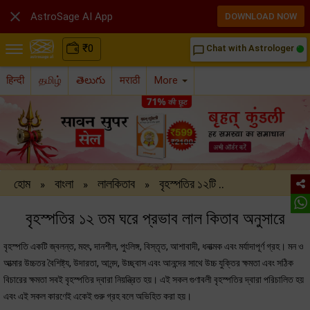

AstroSage AI App
DOWNLOAD NOW
₹
0
Chat with Astrologer
chat_bubble_outline
हिन्दी
தமிழ்
తెలుగు
मराठी
More
হোম
বাংলা
লালকিতাব
বৃহস্পতির ১২টি ..
»
»
»
বৃহস্পতির ১২ তম ঘরে প্রভাব লাল কিতাব অনুসারে
বৃহস্পতি একটি জ্বলন্ত, মহৎ, দানশীল, পুংলিঙ্গ, বিস্তৃত, আশাবাদী, ধনাত্মক এবং মর্যাদাপূর্ণ গ্রহ। মন ও
আত্মার উচ্চতর বৈশিষ্ট্য, উদারতা, আনন্দ, উচ্ছ্বাস এবং আনন্দের সাথে উচ্চ যুক্তির ক্ষমতা এবং সঠিক
বিচারের ক্ষমতা সবই বৃহস্পতির দ্বারা নিয়ন্ত্রিত হয়। এই সকল গুণাবলী বৃহস্পতির দ্বারা পরিচালিত হয়
এবং এই সকল কারণেই একেই গুরু গ্রহ বলে অভিহিত করা হয়।