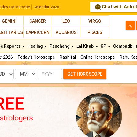
Chat with Astro
oday Horoscope
Calendar 2026
GEMINI
CANCER
LEO
VIRGO
த
AGITTARIUS
CAPRICORN
AQUARIUS
PISCES
ee Reports
Healing
Panchang
Lal Kitab
KP
Compatibili
फल 2026
Today's Horoscope
Rashifal
Online Horoscope
Rahu Kaa
te
Month
Year
GET HOROSCOPE