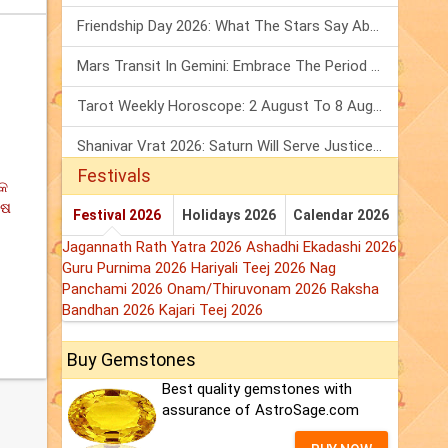
Friendship Day 2026: What The Stars Say About Your Best Friend!
Mars Transit In Gemini: Embrace The Period Full Of Energy & Intelligence
Tarot Weekly Horoscope: 2 August To 8 August, 2026
Shanivar Vrat 2026: Saturn Will Serve Justice In Sawan Month!
Festivals
ିକ
େଷ
Festival 2026
Holidays 2026
Calendar 2026
Jagannath Rath Yatra 2026
Ashadhi Ekadashi 2026
Guru Purnima 2026
Hariyali Teej 2026
Nag
Panchami 2026
Onam/Thiruvonam 2026
Raksha
Bandhan 2026
Kajari Teej 2026
Buy Gemstones
Best quality gemstones with
assurance of AstroSage.com