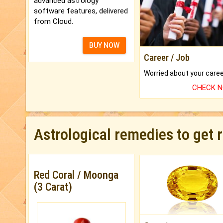
advanced astrology
software features, delivered
from Cloud.
BUY NOW
Career / Job
CHECK 
Astrological remedies to get 
Red Coral / Moonga
(3 Carat)