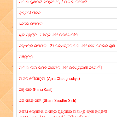
ମାଗଣା କୁଣ୍ଡଳୀ ସଫ୍ଟୱେର୍ / ମାଗଣା ରିପୋର୍ଟ
କୁଣ୍ଡଳୀ ମିଳନ
ଦୈନିକ ରାଶିଫଳ
ଶୁଭ ମୂହୁର୍ତ୍ତ : ମହତ୍ଵ ଏବଂ ଉପଯୋଗୀତା
ନକ୍ଷତ୍ର ରାଶିଫଳ - 27 ନକ୍ଷତ୍ରର ନାମ ଏବଂ ସେମାନଙ୍କର ଗୁଣ.
ପଞ୍ଚାଙ୍ଗ
ମାଗଣା ଲାଲ କିତାବ ରାଶିଫଳ ଏବଂ ଭବିଷ୍ୟବାଣୀ ରିପୋର୍ଟ |
ଆଜିର ଚୌଗାଡ଼ିଆ (Ajira Chaughadiya)
ରାହୁ କାଳ (Rahu Kaal)
ଶନି ସାଢ଼େ ସାତୀ (Shani Saadhe Sati)
ଓଡ଼ିଆ ଜ୍ଯୋତିଷ ଶାସ୍ତ୍ର ପୃଷ୍ଠାରେ ପାଆନ୍ତୁ ଫ୍ରୀ କୁଣ୍ଡଳୀ