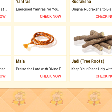
Yantras
Rudraksha
Buy Genuine Gemstones at Best Prices.
Energised Yantras for You.
NOW
CHECK NOW
CHECK 
Mala
Jadi (Tree Roots)
Bring Good Luck to your Place with Feng Shui.
Praise the Lord with Divine Energies of Mala.
NOW
CHECK NOW
CHECK 