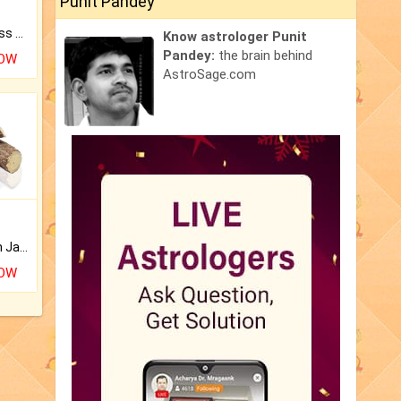
Punit Pandey
Original Rudraksha to Bless Your Way.
Know astrologer Punit
Pandey:
the brain behind
NOW
AstroSage.com
Keep Your Place Holy with Jadi.
NOW