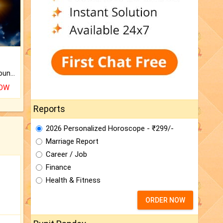
The CogniAstro Career Counselling Report is the most comprehensive report available on this topic.
NOW
Reports
2026 Personalized Horoscope - ₹299/-
Marriage Report
Career / Job
Finance
Health & Fitness
ORDER NOW