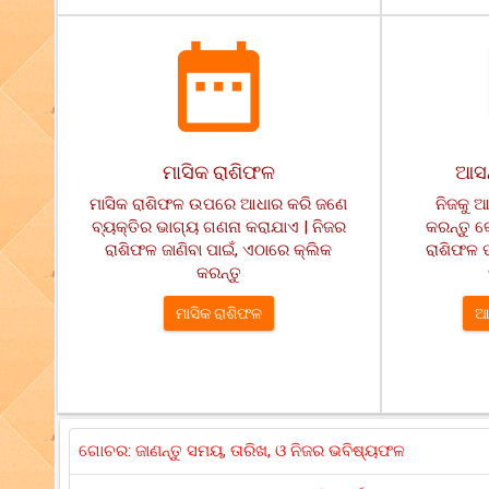
ମାସିକ ରାଶିଫଳ
ଆସନ
ମାସିକ ରାଶିଫଳ ଉପରେ ଆଧାର କରି ଜଣେ
ନିଜକୁ ଆ
ବ୍ୟକ୍ତିର ଭାଗ୍ୟ ଗଣନା କରାଯାଏ | ନିଜର
କରନ୍ତୁ 
ରାଶିଫଳ ଜାଣିବା ପାଇଁ, ଏଠାରେ କ୍ଲିକ
ରାଶିଫଳ ପ
କରନ୍ତୁ
ମାସିକ ରାଶିଫଳ
ଆ
ଗୋଚର: ଜାଣନ୍ତୁ ସମୟ, ତାରିଖ, ଓ ନିଜର ଭବିଷ୍ୟଫଳ