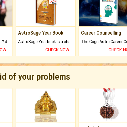
AstroSage Year Book
Career Counselling
Worried about your career? don't know what is.
AstroSage Yearbook is a channel to fulfill your dreams and destiny.
NOW
CHECK NOW
CHECK 
rid of your problems