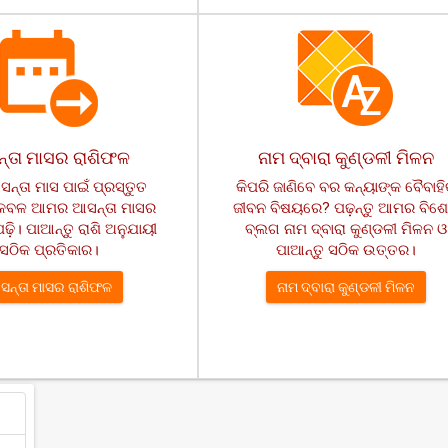
୍ତା ମାସର ରାଶିଫଳ
ନାମ ଦ୍ବାରା କୁଣ୍ଡଳୀ ମିଳନ
ସନ୍ତା ମାସ ପାଇଁ ପ୍ରସ୍ତୁତ
କିପରି ଜାଣିବେ ବର କନ୍ୟାଙ୍କ ବୈବାହ
କେବଳ ଆମର ଆସନ୍ତା ମାସର
ଜୀବନ ବିଷୟରେ? ପଢ଼ନ୍ତୁ ଆମର ବିଶ
ଢ଼ି। ପାଆନ୍ତୁ ରାଶି ଅନୁଯାୟୀ
ବ୍ଲଗ ନାମ ଦ୍ବାରା କୁଣ୍ଡଳୀ ମିଳନ ଓ
ସଠିକ ପ୍ରତିକାର।
ପାଆନ୍ତୁ ସଠିକ ଉତ୍ତର।
ସନ୍ତା ମାସର ରାଶିଫଳ
ନାମ ଦ୍ବାରା କୁଣ୍ଡଳୀ ମିଳନ