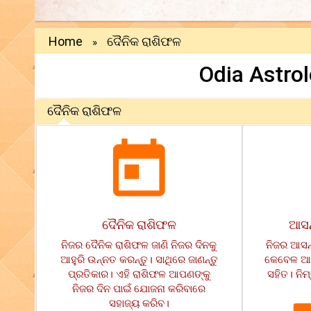
Home
ଦୈନିକ ରାଶିଫଳ
»
Odia Astro
ଦୈନିକ ରାଶିଫଳ
ଦୈନିକ ରାଶିଫଳ
ଆସନ
ନିଜର ଦୈନିକ ରାଶିଫଳ ଜାଣି ନିଜର ଦିନକୁ
ନିଜର ଆସନ୍
ଆହୁରି ଉନ୍ନତ କରନ୍ତୁ। ସାଥିରେ ଜାଣନ୍ତୁ
କେବେଳ ଆଷ
ପ୍ରତିକାର। ଏହି ରାଶିଫଳ ଆପଣଙ୍କୁ
ସହିତ। ନିମ
ନିଜର ଦିନ ପାଇଁ ଯୋଜନା କରିବାରେ
ସହାଜ୍ୟ କରିବ।