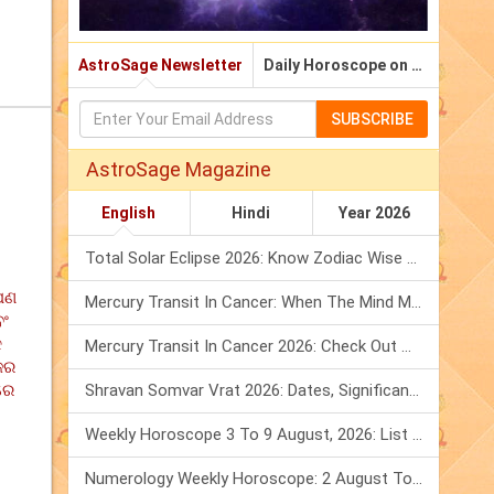
AstroSage Newsletter
Daily Horoscope on Email
SUBSCRIBE
AstroSage Magazine
English
Hindi
Year 2026
Total Solar Eclipse 2026: Know Zodiac Wise Prediction
ଆପଣ
Mercury Transit In Cancer: When The Mind Meets The Heart!
ବଂ
କ
Mercury Transit In Cancer 2026: Check Out What It Brings For You
ିଜର
ରେ
Shravan Somvar Vrat 2026: Dates, Significance & Rituals In August
Weekly Horoscope 3 To 9 August, 2026: List Of Fasts & Festivals
Numerology Weekly Horoscope: 2 August To 8 August, 2026