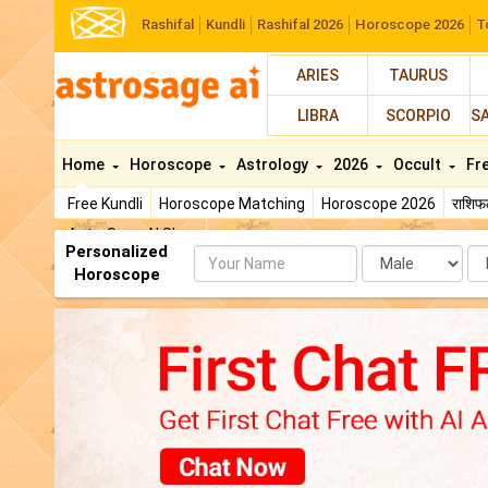
Rashifal
Kundli
Rashifal 2026
Horoscope 2026
T
ARIES
TAURUS
LIBRA
SCORPIO
S
Home
Horoscope
Astrology
2026
Occult
Fr
Free Kundli
Horoscope Matching
Horoscope 2026
राशि
AstroSage AI Shop
Personalized
Name
Da
Horoscope