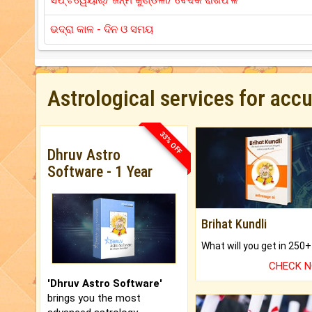
ସଫ୍ଟୱେୟାର୍/ ଜନ୍ମ କୁଣ୍ଡଳୀ/ ବୈଦିକ ରାଶିଫଳ
ଭଦ୍ରା କାଳ - ଦିନ ଓ ସମୟ
Astrological services for acc
33% OFF
Dhruv Astro
Software - 1 Year
Brihat Kundli
CHECK 
'Dhruv Astro Software'
brings you the most