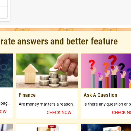
urate answers and better feature
Finance
Ask A Question
What will you get in 250+ pages Colored Brihat Kundli.
Are money matters a reason for the dark-circles under your eyes?
NOW
CHECK NOW
CHECK 