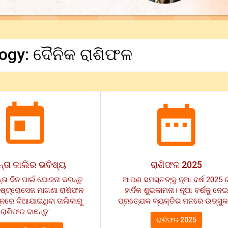
logy: ଦୈନିକ ରାଶିଫଳ
୍ତା କାଲିର ଭବିଷ୍ୟ
ରାଶିଫଳ 2025
ତା ଦିନ ପାଇଁ ଯୋଜନା କରନ୍ତୁ
ଆପଣ ସମସ୍ତଙ୍କୁ ନୂଆ ବର୍ଷ 2025 
୍ଟ୍ରୋସେଜ ମାଗଣା ରାଶିଫଳ
ହାର୍ଦିକ ଶୁଭକାମନା। ନୂଆ ବର୍ଷକୁ ନେଇ
୍ନରେ ଦିଆଯାଇଥିବା ତାଲିକାରୁ
ପ୍ରତ୍ଯେକ ବ୍ୟକ୍ତିର ମନରେ ଉତ୍ସୁକ
ରାଶିଫଳ ବାଛନ୍ତୁ:
ରାଶିଫଳ 2025