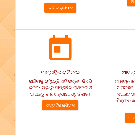
ଆସ
ଦୈନିକ ରାଶିଫଳ
ସାପ୍ତାହିକ ରାଶିଫଳ
ଆସନ୍ତ
ଜାଣିବାକୁ ଚାହୁଁଛନ୍ତି ଏହି ସପ୍ତାହ କିପରି
ଆଷ୍ଟ୍ରୋସେ
କଟିବ? ପଢ଼ନ୍ତୁ ସାପ୍ତାହିକ ରାଶିଫଳ ଓ
ସାପ୍ତାହି
ପାଆନ୍ତୁ ରାଶି ଅନୁଯାୟୀ ପ୍ରତିକାର।
ସପ୍ତାହ ପ
ବିଦ୍ବାନ ଜ
ସାପ୍ତାହିକ ରାଶିଫଳ
ଆସନ