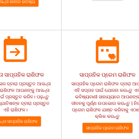
ନ୍ତା କାଲିର ଭବିଷ୍ୟ
ା ସାପ୍ତାହିକ ରାଶିଫଳ
ସାପ୍ତାହିକ ପ୍ରେମ ରାଶିଫଳ
ଜ ଦ୍ବାରା ପ୍ରସ୍ତୁତ ଆସନ୍ତା
ସାପ୍ତାହିକ ପ୍ରେମ ରାଶିଫଳ ଦ୍ବାରା 
କ ରାଶିଫଳ ଆପଣଙ୍କୁ ଆସନ୍ତା
ଏହି ସପ୍ତାହ ପାଇଁ ଯୋଜନା କରନ୍ତୁ ଏ
ାଇଁ ପ୍ରସ୍ତୁତ କରିବ। ପଢ଼ନ୍ତୁ
ଭବିଷ୍ୟବାଣୀ ସାହାଯ୍ୟରେ ଆପଣଙ୍
୍ଯୋତିଷଙ୍କ ଦ୍ବାରା ପ୍ରସ୍ତୁତ
ଜୀବନକୁ ପୂର୍ଣ୍ଣ ଉପଭୋଗ କରନ୍ତୁ | ନ
ଏହି ରାଶିଫଳ।
ପ୍ରେମ ରାଶିଫଳ ଯାଞ୍ଚ କରିବାକୁ ଏଠା
କ୍ଲିକ କରନ୍ତୁ
୍ତା ସାପ୍ତାହିକ ରାଶିଫଳ
ସାପ୍ତାହିକ ପ୍ରେମ ରାଶିଫଳ