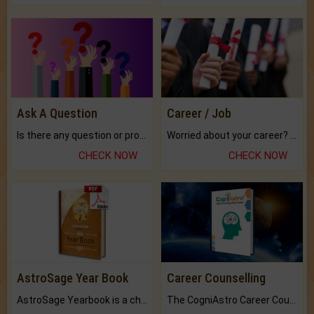
Ask A Question
Career / Job
Is there any question or problem lingering.
Worried about your career? don't know what is.
CHECK NOW
CHECK NOW
AstroSage Year Book
Career Counselling
AstroSage Yearbook is a channel to fulfill your dreams and destiny.
The CogniAstro Career Counselling Report is the most comprehensive report available on this topic.