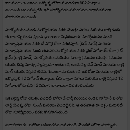
కాలములు ఉంటాయి. ఒక్కొక్కహోరా సుమారుగా 60నిమిషాలు
ఉంటుంది.అయినప్పటికీ, ఇది సూర్యోదయ సమయము ఆధారితముగా
మారుతూ ఉంటుంది.
సూర్యోదయం నుండి సూర్యోదయం వరకు మొత్తం పగలు మరియు రాత్రి ఉంది.
ఈ కాలాన్ని రెండు ప్రధాన భాగాలుగా విభజించారు. సూర్యోదయం నుండి
సూర్యాస్తమయం వరకు డే హొరై లేదా పగటిపూట (దిన్ మాన్) మరియు
సూర్యాస్తమయం నుండి తదుపరి సూర్యోదయం వరకు నైట్ హోరాయ్ లేదా నైట్
టైమ్ (రాత్రి మాన్). సూర్యోదయం మరియు సూర్యాస్తమయం యొక్క సమయం
యొక్క చిన్న మార్పు ఎల్లప్పుడూ ఉంటుంది, అందువల్ల దిన్ మాన్ మరియు రాత్రి
మాన్ యొక్క వ్యవధి తదనుగుణంగా మారుతుంది. ఒక రోజు మరియు రాత్రిలో
ఒక్కొక్కటి 12 హోరాస్ ఉన్నాయి. దీని ద్వారా, పగలు మరియు రాత్రి వ్యవధి 12
హోరాలతో కూడిన 12 సమాన భాగాలుగా విభజించబడింది.
ఒక నిర్దిష్ట రోజు యొక్క మొదటి హోరా డే లార్డ్ మరియు రెండవ హోరా 6 వ రోజు
లార్డ్ యొక్క రోజు నుండి మరియు మొదలైనవి. ఆ తరువాత ఈ చక్రం మరుసటి
రోజు సూర్యోదయం వరకు కొనసాగుతుంది.
ఉదాహరణకు : ఈరోజు ఆదివారము అనుకుంటే, మొదటి హోరా సూర్యుడు