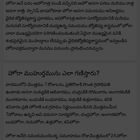
హోరా అనే పదం అహోరాత్ర నుండి వచ్చినది.అహో అనగా పగలు మరియు రాత్ర
అనగా రాత్రి. స్పానిష్ భాషలోకూడా హోరా అనగా సమయము అనిఅర్ధము.
వైదిక జ్యోతిష్యశాస్త్ర ప్రకారము, అ{హోరా}త్ర అనగా సూర్యోదయానికి మరియు
మరుసటి సూర్యోదయానికి మధ్యఉన్న సమయము.జ్యోతిష్య శాస్త్రములో హోరా
చాలా ముఖ్యమైనదిగా పరిగణించబడుతుంది.ఏదైనా ముఖ్యమైన పనికి
శుభప్రదమైన ముహుర్తాలు లేనప్పుడు వైధికజ్యోతిష్యశాస్త్రములో ఇవ్వబడిన
హోరాచక్రముద్వారా మనము పనులను ప్రారంభించవచ్చును.
హోరా ముహుర్తమును ఎలా గణిస్తారు?
వారములోని మొత్తము 7 రోజులను, ప్రతిరొజుకి సొంత గ్రహాధిపతి
ఉంటాడు.అనగా సుర్యుడికి ఆదివారము, చంద్రుడికి సోమవారం, అంగారకుడికి
మంగళవారం, బుధుడికి బుధవారము, శుక్రుడికి శుక్రవారము, శనికి
శనివారం.ప్రతి హోరాకి ఒక గ్రహము నిర్ణయించబడినది.మొత్తముమీద
7హోరాలు ఉన్నవి.అవి వరుసగా సూర్యహోరా, చంద్రహోరా, అంగారకహోరా,
బుధహోరా, గురుహోరా, శుక్రహోరా, శనిహోరా.
హోరా అనేది సమయముయొక్క సమూహము.రోజుమొత్తములో 24 హోరా