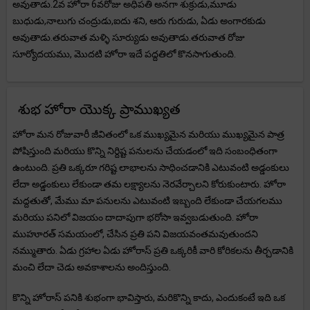
అవుతాడు.2వ హోరా 6వరోజు అధిపతి అనగా శుక్రుడు,మూడు
బుధుడు,నాలుగు చంద్రుడు,ఐదు శని, ఆరు గురుడు, ఏడు అంగారకుడు
అవుతాడు.తరువాత మళ్ళి సూర్యుడు అవుతాడు.తరువాత రోజు
సూర్యోదయము, మొదటి హోరా ఇదే పద్దతిలో కొనసాగుతుంది.
శుభ హోరా యొక్క ప్రాముఖ్యత
హోరా మన రోజువారీ జీవితంలో ఒక ముఖ్యమైన మరియు ముఖ్యమైన పాత్ర
పోషిస్తుంది మరియు కొన్ని నిర్దిష్ట పనులను చేయడంలో ఇది సంబంధితంగా
ఉంటుంది. ప్రతి ఒక్కరూ గరిష్ట లాభాలను సాధించడానికి ఎటువంటి అడ్డంకులు
లేదా అడ్డంకులు లేకుండా తమ లక్ష్యాలను నెరవేర్చాలని కోరుకుంటారు. హోరా
మద్దతుతో, మేము మా పనులను ఎటువంటి ఇబ్బంది లేకుండా చేయగలము
మరియు పనిలో విజయం దాదాపుగా భరోసా ఇవ్వబడుతుంది. హోరా
ముహూరత్ సమయంలో, చేసిన ప్రతి పని విజయవంతమవుతుందని
నమ్ముతారు. ఏడు గ్రహాల ఏడు హోరాస్ ప్రతి ఒక్కరికీ వారి కోరికలను తీర్చడానికి
మంచి లేదా చెడు అవకాశాలను అందిస్తుంది.
కొన్ని హోరాస్ పనికి శుభంగా భావిస్తారు, మరికొన్ని కాదు, ఎందుకంటే ఇది ఒక