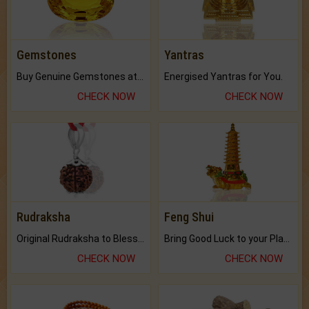
Gemstones
Yantras
Buy Genuine Gemstones at Best Prices.
Energised Yantras for You.
CHECK NOW
CHECK NOW
Rudraksha
Feng Shui
Original Rudraksha to Bless Your Way.
Bring Good Luck to your Place with Feng Shui.
CHECK NOW
CHECK NOW