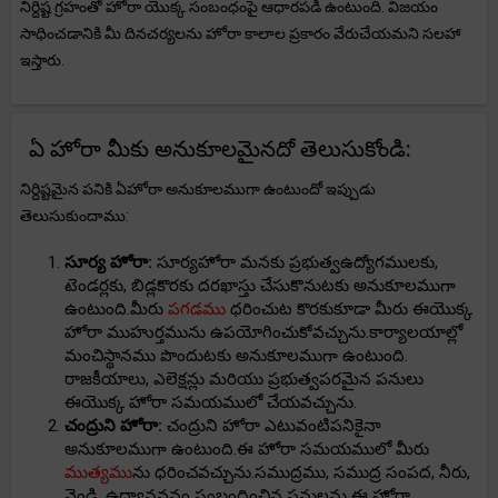
నిర్దిష్ట గ్రహంతో హోరా యొక్క సంబంధంపై ఆధారపడి ఉంటుంది. విజయం
సాధించడానికి మీ దినచర్యలను హోరా కాలాల ప్రకారం వేరుచేయమని సలహా
ఇస్తారు.
ఏ హోరా మీకు అనుకూలమైనదో తెలుసుకోండి:
నిర్దిష్టమైన పనికి ఏహోరా అనుకూలముగా ఉంటుందో ఇప్పుడు
తెలుసుకుందాము:
సూర్య హోరా:
సూర్యహోరా మనకు ప్రభుత్వఉద్యోగములకు,
టెండర్లకు, బిడ్లకొరకు దరఖాస్తు చేసుకొనుటకు అనుకూలముగా
ఉంటుంది.మీరు
పగడము
ధరించుట కొరకుకూడా మీరు ఈయొక్క
హోరా ముహుర్తమును ఉపయోగించుకోవచ్చును.కార్యాలయాల్లో
మంచిస్థానము పొందుటకు అనుకూలముగా ఉంటుంది.
రాజకీయాలు, ఎలెక్షన్లు మరియు ప్రభుత్వపరమైన పనులు
ఈయొక్క హోరా సమయములో చేయవచ్చును.
చంద్రుని హోరా:
చంద్రుని హోరా ఎటువంటిపనికైనా
అనుకూలముగా ఉంటుంది.ఈ హోరా సమయములో మీరు
ముత్యము
ను ధరించవచ్చును.సముద్రము, సముద్ర సంపద, నీరు,
వెండి, ఉద్యానవనం సంబంధించిన పనులను ఈ హోరా