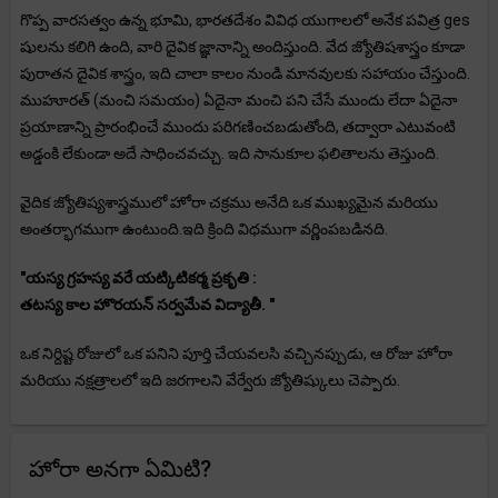
గొప్ప వారసత్వం ఉన్న భూమి, భారతదేశం వివిధ యుగాలలో అనేక పవిత్ర ges
షులను కలిగి ఉంది, వారి దైవిక జ్ఞానాన్ని అందిస్తుంది. వేద జ్యోతిషశాస్త్రం కూడా
పురాతన దైవిక శాస్త్రం, ఇది చాలా కాలం నుండి మానవులకు సహాయం చేస్తుంది.
ముహూరత్ (మంచి సమయం) ఏదైనా మంచి పని చేసే ముందు లేదా ఏదైనా
ప్రయాణాన్ని ప్రారంభించే ముందు పరిగణించబడుతోంది, తద్వారా ఎటువంటి
అడ్డంకి లేకుండా అదే సాధించవచ్చు. ఇది సానుకూల ఫలితాలను తెస్తుంది.
వైదిక జ్యోతిష్యశాస్త్రములో హోరా చక్రము అనేది ఒక ముఖ్యమైన మరియు
అంతర్భాగముగా ఉంటుంది.ఇది క్రింది విధముగా వర్ణింపబడినది.
"యస్య గ్రహస్య వరే యట్కిటికర్మ ప్రకృతి :
తటస్య కాల హొరయన్ సర్వమేవ విద్యాతీ. "
ఒక నిర్దిష్ట రోజులో ఒక పనిని పూర్తి చేయవలసి వచ్చినప్పుడు, ఆ రోజు హోరా
మరియు నక్షత్రాలలో ఇది జరగాలని వేర్వేరు జ్యోతిష్కులు చెప్పారు.
హోరా అనగా ఏమిటి?