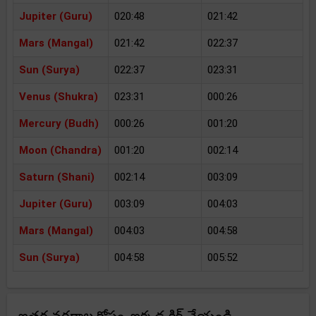
Jupiter (Guru)
020:48
021:42
Mars (Mangal)
021:42
022:37
Sun (Surya)
022:37
023:31
Venus (Shukra)
023:31
000:26
Mercury (Budh)
000:26
001:20
Moon (Chandra)
001:20
002:14
Saturn (Shani)
002:14
003:09
Jupiter (Guru)
003:09
004:03
Mars (Mangal)
004:03
004:58
Sun (Surya)
004:58
005:52