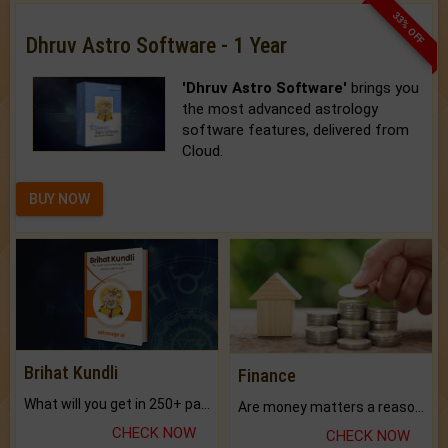
33% OFF
Dhruv Astro Software - 1 Year
'Dhruv Astro Software'
brings you
the most advanced astrology
software features, delivered from
Cloud.
BUY NOW
Brihat Kundli
Finance
What will you get in 250+ pages Colored Brihat Kundli.
Are money matters a reason for the dark-circles under your eyes?
CHECK NOW
CHECK NOW