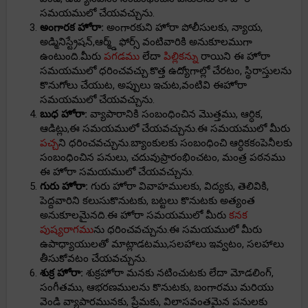
సమయములో చేయవచ్చును.
అంగారక హోరా:
అంగారకుని హోరా పోలీసులకు, న్యాయ,
అడ్మినిస్ట్రేషన్,ఆర్మ్డ్ ఫోర్స్ వంటివారికి అనుకూలముగా
ఉంటుంది.మీరు
పగడము
లేదా
పిల్లికన్ను
రాయిని ఈ హోరా
సమయములో ధరించవచ్చు.కొత్త ఉద్యోగాల్లో చేరటం, స్థిరాస్తులను
కొనుగోలు చేయుట, అప్పులు ఇచుట,వంటివి ఈహోరా
సమయములో చేయవచ్చును.
బుధ హోరా:
వ్యాపారానికి సంబంధించిన మొత్తము, ఆర్ధిక,
ఆడిట్లు,ఈ సమయములో చేయవచ్చును.ఈ సమయములో మీరు
పచ్చ
ని ధరించవచ్చును.బ్యాంకులకు సంబంధించి ఆర్ధికకంపెనీలకు
సంబంధించిన పనులు, చదువుప్రారంభించటం, మంత్ర పఠనము
ఈ హోరా సమయములో చేయవచ్చును.
గురు హోరా:
గురు హోరా వివాహములకు, విద్యకు, తెలివికి,
పెద్దవారిని కలుసుకొనుటకు, బట్టలు కొనుటకు అత్యంత
అనుకూలమైనది.ఈ హోరా సమయములో మీరు
కనక
పుష్యరాగము
ను ధరించవచ్చును.ఈ సమయములో మీరు
ఉపాధ్యాయులతో మాట్లాడటము,సలహాలు ఇవ్వటం, సలహాలు
తీసుకోవటం చేయవచ్చును.
శుక్ర హోరా:
శుక్రహోరా మనకు నటించుటకు లేదా మోడలింగ్,
సంగీతము, ఆభరణములను కొనుటకు, బంగారము మరియు
వెండి వ్యాపారమునకు, ప్రేమకు, విలాసవంతమైన పనులకు