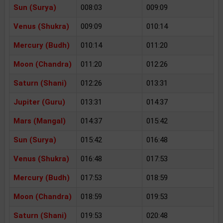
Sun (Surya)
008:03
009:09
Venus (Shukra)
009:09
010:14
Mercury (Budh)
010:14
011:20
Moon (Chandra)
011:20
012:26
Saturn (Shani)
012:26
013:31
Jupiter (Guru)
013:31
014:37
Mars (Mangal)
014:37
015:42
Sun (Surya)
015:42
016:48
Venus (Shukra)
016:48
017:53
Mercury (Budh)
017:53
018:59
Moon (Chandra)
018:59
019:53
Saturn (Shani)
019:53
020:48