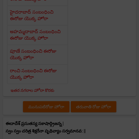
హైదరాబాద్ సంబంధించి
ఈరోజు యొక్క హోరా
అహమ్మదాబాద్ సంబంధించి
ఈరోజు యొక్క హోరా
పూణే సంబంధించి ఈరోజు
యొక్క హోరా
రాంచి సంబంధించి ఈరోజు
యొక్క హోరా
ఇతర నగరాల హోరా కొరకు
మునుపటిరోజు హోరా
తరువాతి రోజు హోరా
ఈదాదేశ్ ప్రసుతస్య సకాషాద్గ్రిజన్న |
స్వం స్వం చరిత్ర శిక్షరేనా పృథివ్యాం సర్వమానవ: ||