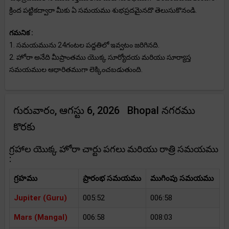
క్రింద పట్టికద్వారా మీకు ఏ సమయము శుభప్రదమైనదొ తెలుసుకొనండి.
గమనిక :
1. సమయమును 24గంటల పద్దతిలో ఇవ్వటం జరిగినది.
2. హోరా అనేది మీప్రాంతము యొక్క సూర్యోదయ మరియు సూర్యాస్త
సమయముల ఆధారితముగా లెక్కించబడుతుంది.
గురువారం, ఆగస్టు 6, 2026 Bhopal నగరము
కొరకు
గ్రహాల యొక్క హోరా చార్టు పగలు మరియు రాత్రి సమయము
:
గ్రహము
ప్రారంభ సమయము
ముగింపు సమయము
Jupiter (Guru)
005:52
006:58
Mars (Mangal)
006:58
008:03