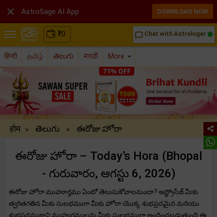

AstroSage AI App
DOWNLOAD NOW
₹
0
Chat with Astrologer
chat_bubble_outline
हिन्दी
தமிழ்
తెలుగు
मराठी
More
होम
తెలుగు
ఈరోజు హోరా
»
»
ఈరోజు హోరా – Today’s Hora (Bhopal
- గురువారం, ఆగస్టు 6, 2026)
ఈరోజు హోరా ముహూర్తము ఏంటో తెలుసుకోవాలనుందా? ఆస్ట్రోసేజ్ మీకు
త్వరితగతిన మీకు సులభముగా మీకు హోరా యొక్క శుభప్రదమైన మరియు
శుభప్రదముకాని ముహుర్తములను మీకు సులభముగా అందించబడుతుంది.ఈ