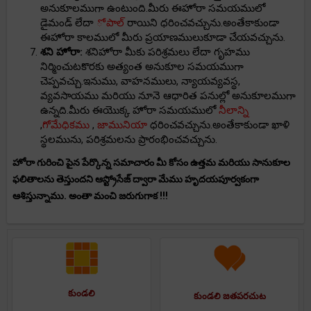
అనుకూలముగా ఉంటుంది.మీరు ఈహోరా సమయములో
డైమండ్ లేదా
ోపాల్
రాయిని ధరించవచ్చును.అంతేకాకుండా
ఈహోరా కాలములో మీరు ప్రయాణములుకూడా చేయవచ్చును.
శని హోరా:
శనిహోరా మీకు పరిశ్రమలు లేదా గృహము
నిర్మించుటకొరకు అత్యంత అనుకూల సమయముగా
చెప్పవచ్చు.ఇనుము, వాహనములు, న్యాయవ్యవస్థ,
వ్యవసాయము మరియు నూనె ఆధారిత పనుల్లో అనుకూలముగా
ఉన్నది.మీరు ఈయొక్క హోరా సమయములో
నీలాన్ని
,
గోమేధికము
,
జామునియా
ధరించవచ్చును.అంతేకాకుండా ఖాళి
స్థలమును, పరిశ్రమలను ప్రారంభించవచ్చును.
హోరా గురించి పైన పేర్కొన్న సమాచారం మీ కోసం ఉత్తమ మరియు సానుకూల
ఫలితాలను తెస్తుందని ఆస్ట్రోసేజ్ ద్వారా మేము హృదయపూర్వకంగా
ఆశిస్తున్నాము. అంతా మంచి జరుగుగాక !!!
కుండలి
కుండలి జతపరచుట