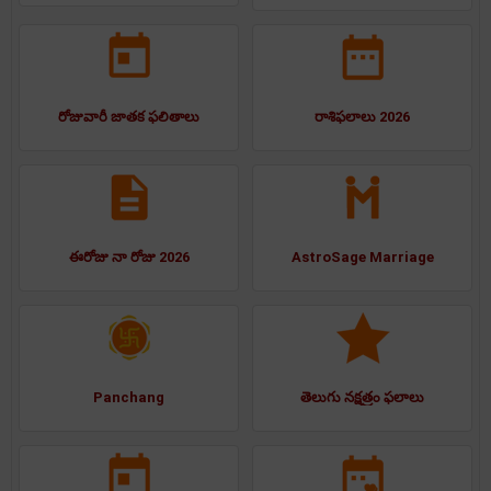
రోజువారీ జాతక ఫలితాలు
రాశిఫలాలు 2026
ఈరోజు నా రోజు 2026
AstroSage Marriage
Panchang
తెలుగు నక్షత్రం ఫలాలు