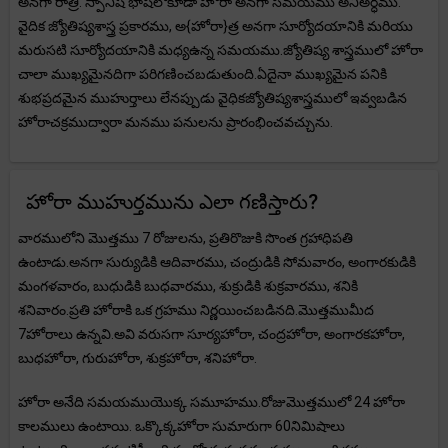
అనగా రాత్రి. స్పానిష్ భాషలోకూడా హోరా అనగా సమయము అనిఅర్ధము.
వైదిక జ్యోతిష్యశాస్త్ర ప్రకారము, అ{హోరా}త్ర అనగా సూర్యోదయానికి మరియు
మరుసటి సూర్యోదయానికి మధ్యఉన్న సమయము.జ్యోతిష్య శాస్త్రములో హోరా
చాలా ముఖ్యమైనదిగా పరిగణించబడుతుంది.ఏదైనా ముఖ్యమైన పనికి
శుభప్రదమైన ముహుర్తాలు లేనప్పుడు వైధికజ్యోతిష్యశాస్త్రములో ఇవ్వబడిన
హోరాచక్రముద్వారా మనము పనులను ప్రారంభించవచ్చును.
హోరా ముహుర్తమును ఎలా గణిస్తారు?
వారములోని మొత్తము 7 రోజులను, ప్రతిరొజుకి సొంత గ్రహాధిపతి
ఉంటాడు.అనగా సుర్యుడికి ఆదివారము, చంద్రుడికి సోమవారం, అంగారకుడికి
మంగళవారం, బుధుడికి బుధవారము, శుక్రుడికి శుక్రవారము, శనికి
శనివారం.ప్రతి హోరాకి ఒక గ్రహము నిర్ణయించబడినది.మొత్తముమీద
7హోరాలు ఉన్నవి.అవి వరుసగా సూర్యహోరా, చంద్రహోరా, అంగారకహోరా,
బుధహోరా, గురుహోరా, శుక్రహోరా, శనిహోరా.
హోరా అనేది సమయముయొక్క సమూహము.రోజుమొత్తములో 24 హోరా
కాలములు ఉంటాయి. ఒక్కొక్కహోరా సుమారుగా 60నిమిషాలు