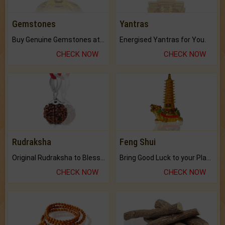
Gemstones
Yantras
Buy Genuine Gemstones at Best Prices.
Energised Yantras for You.
CHECK NOW
CHECK NOW
Rudraksha
Feng Shui
Original Rudraksha to Bless Your Way.
Bring Good Luck to your Place with Feng Shui.
CHECK NOW
CHECK NOW