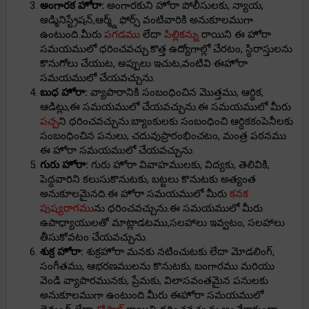
అంగారక హోరా:
అంగారకుని హోరా పోలీసులకు, న్యాయ,
అడ్మినిస్ట్రేషన్,ఆర్మ్డ్ ఫోర్స్ వంటివారికి అనుకూలముగా
ఉంటుంది.మీరు
పగడము
లేదా
పిల్లికన్ను
రాయిని ఈ హోరా
సమయములో ధరించవచ్చు.కొత్త ఉద్యోగాల్లో చేరటం, స్థిరాస్తులను
కొనుగోలు చేయుట, అప్పులు ఇచుట,వంటివి ఈహోరా
సమయములో చేయవచ్చును.
బుధ హోరా:
వ్యాపారానికి సంబంధించిన మొత్తము, ఆర్ధిక,
ఆడిట్లు,ఈ సమయములో చేయవచ్చును.ఈ సమయములో మీరు
పచ్చ
ని ధరించవచ్చును.బ్యాంకులకు సంబంధించి ఆర్ధికకంపెనీలకు
సంబంధించిన పనులు, చదువుప్రారంభించటం, మంత్ర పఠనము
ఈ హోరా సమయములో చేయవచ్చును.
గురు హోరా:
గురు హోరా వివాహములకు, విద్యకు, తెలివికి,
పెద్దవారిని కలుసుకొనుటకు, బట్టలు కొనుటకు అత్యంత
అనుకూలమైనది.ఈ హోరా సమయములో మీరు
కనక
పుష్యరాగము
ను ధరించవచ్చును.ఈ సమయములో మీరు
ఉపాధ్యాయులతో మాట్లాడటము,సలహాలు ఇవ్వటం, సలహాలు
తీసుకోవటం చేయవచ్చును.
శుక్ర హోరా:
శుక్రహోరా మనకు నటించుటకు లేదా మోడలింగ్,
సంగీతము, ఆభరణములను కొనుటకు, బంగారము మరియు
వెండి వ్యాపారమునకు, ప్రేమకు, విలాసవంతమైన పనులకు
అనుకూలముగా ఉంటుంది.మీరు ఈహోరా సమయములో