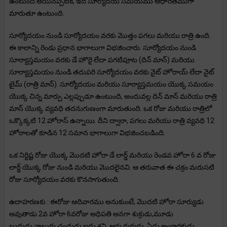
ఉంటుంది.అయినప్పటికీ, ఇది సూర్యోదయ సమయము ఆధారితముగా
మారుతూ ఉంటుంది.
సూర్యోదయం నుండి సూర్యోదయం వరకు మొత్తం పగలు మరియు రాత్రి ఉంది.
ఈ కాలాన్ని రెండు ప్రధాన భాగాలుగా విభజించారు. సూర్యోదయం నుండి
సూర్యాస్తమయం వరకు డే హొరై లేదా పగటిపూట (దిన్ మాన్) మరియు
సూర్యాస్తమయం నుండి తదుపరి సూర్యోదయం వరకు నైట్ హోరాయ్ లేదా నైట్
టైమ్ (రాత్రి మాన్). సూర్యోదయం మరియు సూర్యాస్తమయం యొక్క సమయం
యొక్క చిన్న మార్పు ఎల్లప్పుడూ ఉంటుంది, అందువల్ల దిన్ మాన్ మరియు రాత్రి
మాన్ యొక్క వ్యవధి తదనుగుణంగా మారుతుంది. ఒక రోజు మరియు రాత్రిలో
ఒక్కొక్కటి 12 హోరాస్ ఉన్నాయి. దీని ద్వారా, పగలు మరియు రాత్రి వ్యవధి 12
హోరాలతో కూడిన 12 సమాన భాగాలుగా విభజించబడింది.
ఒక నిర్దిష్ట రోజు యొక్క మొదటి హోరా డే లార్డ్ మరియు రెండవ హోరా 6 వ రోజు
లార్డ్ యొక్క రోజు నుండి మరియు మొదలైనవి. ఆ తరువాత ఈ చక్రం మరుసటి
రోజు సూర్యోదయం వరకు కొనసాగుతుంది.
ఉదాహరణకు : ఈరోజు ఆదివారము అనుకుంటే, మొదటి హోరా సూర్యుడు
అవుతాడు.2వ హోరా 6వరోజు అధిపతి అనగా శుక్రుడు,మూడు
బుధుడు,నాలుగు చంద్రుడు,ఐదు శని, ఆరు గురుడు, ఏడు అంగారకుడు