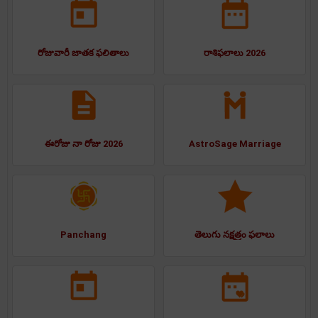
రోజువారీ జాతక ఫలితాలు
రాశిఫలాలు 2026
ఈరోజు నా రోజు 2026
AstroSage Marriage
Panchang
తెలుగు నక్షత్రం ఫలాలు