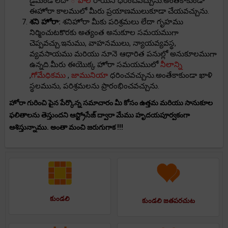
డైమండ్ లేదా
ోపాల్
రాయిని ధరించవచ్చును.అంతేకాకుండా
ఈహోరా కాలములో మీరు ప్రయాణములుకూడా చేయవచ్చును.
శని హోరా:
శనిహోరా మీకు పరిశ్రమలు లేదా గృహము
నిర్మించుటకొరకు అత్యంత అనుకూల సమయముగా
చెప్పవచ్చు.ఇనుము, వాహనములు, న్యాయవ్యవస్థ,
వ్యవసాయము మరియు నూనె ఆధారిత పనుల్లో అనుకూలముగా
ఉన్నది.మీరు ఈయొక్క హోరా సమయములో
నీలాన్ని
,
గోమేధికము
,
జామునియా
ధరించవచ్చును.అంతేకాకుండా ఖాళి
స్థలమును, పరిశ్రమలను ప్రారంభించవచ్చును.
హోరా గురించి పైన పేర్కొన్న సమాచారం మీ కోసం ఉత్తమ మరియు సానుకూల
ఫలితాలను తెస్తుందని ఆస్ట్రోసేజ్ ద్వారా మేము హృదయపూర్వకంగా
ఆశిస్తున్నాము. అంతా మంచి జరుగుగాక !!!
కుండలి
కుండలి జతపరచుట