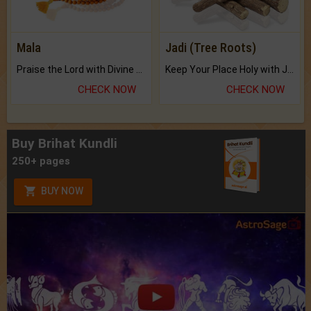
Mala
Jadi (Tree Roots)
Praise the Lord with Divine Energies of Mala.
Keep Your Place Holy with Jadi.
CHECK NOW
CHECK NOW
Buy Brihat Kundli
250+ pages
BUY NOW