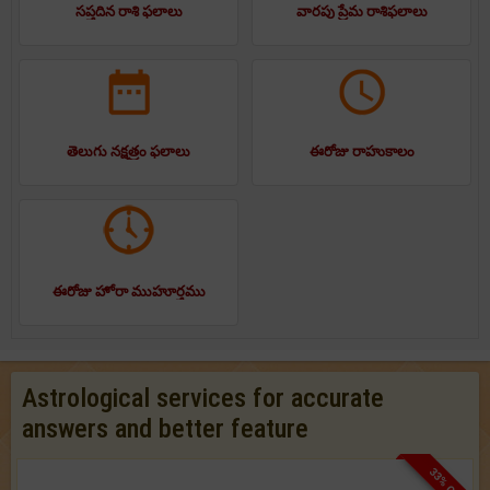
సప్తదిన రాశి ఫలాలు
వారపు ప్రేమ రాశిఫలాలు
తెలుగు నక్షత్రం ఫలాలు
ఈరోజు రాహుకాలం
ఈరోజు హోరా ముహూర్తము
Astrological services for accurate
answers and better feature
33% OFF