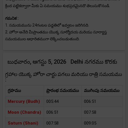
క్రింద పట్టికద్వారా మీకు ఏ సమయము శుభప్రదమైనదొ తెలుసుకొనండి.
గమనిక :
1. సమయమును 24గంటల పద్దతిలో ఇవ్వటం జరిగినది.
2. హోరా అనేది మీప్రాంతము యొక్క సూర్యోదయ మరియు సూర్యాస్త
సమయముల ఆధారితముగా లెక్కించబడుతుంది.
బుధవారం, ఆగస్టు 5, 2026 Delhi నగరము కొరకు
గ్రహాల యొక్క హోరా చార్టు పగలు మరియు రాత్రి సమయము
:
గ్రహము
ప్రారంభ సమయము
ముగింపు సమయము
Mercury (Budh)
005:44
006:51
Moon (Chandra)
006:51
007:58
Saturn (Shani)
007:58
009:05