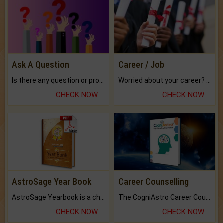
Ask A Question
Career / Job
Is there any question or problem lingering.
Worried about your career? don't know what is.
CHECK NOW
CHECK NOW
AstroSage Year Book
Career Counselling
AstroSage Yearbook is a channel to fulfill your dreams and destiny.
The CogniAstro Career Counselling Report is the most comprehensive report available on this topic.
CHECK NOW
CHECK NOW