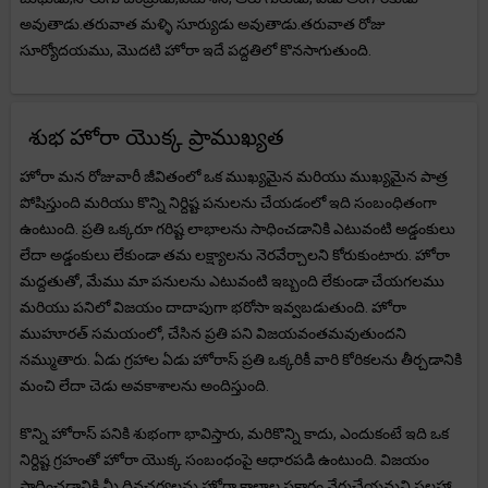
అవుతాడు.తరువాత మళ్ళి సూర్యుడు అవుతాడు.తరువాత రోజు
సూర్యోదయము, మొదటి హోరా ఇదే పద్దతిలో కొనసాగుతుంది.
శుభ హోరా యొక్క ప్రాముఖ్యత
హోరా మన రోజువారీ జీవితంలో ఒక ముఖ్యమైన మరియు ముఖ్యమైన పాత్ర
పోషిస్తుంది మరియు కొన్ని నిర్దిష్ట పనులను చేయడంలో ఇది సంబంధితంగా
ఉంటుంది. ప్రతి ఒక్కరూ గరిష్ట లాభాలను సాధించడానికి ఎటువంటి అడ్డంకులు
లేదా అడ్డంకులు లేకుండా తమ లక్ష్యాలను నెరవేర్చాలని కోరుకుంటారు. హోరా
మద్దతుతో, మేము మా పనులను ఎటువంటి ఇబ్బంది లేకుండా చేయగలము
మరియు పనిలో విజయం దాదాపుగా భరోసా ఇవ్వబడుతుంది. హోరా
ముహూరత్ సమయంలో, చేసిన ప్రతి పని విజయవంతమవుతుందని
నమ్ముతారు. ఏడు గ్రహాల ఏడు హోరాస్ ప్రతి ఒక్కరికీ వారి కోరికలను తీర్చడానికి
మంచి లేదా చెడు అవకాశాలను అందిస్తుంది.
కొన్ని హోరాస్ పనికి శుభంగా భావిస్తారు, మరికొన్ని కాదు, ఎందుకంటే ఇది ఒక
నిర్దిష్ట గ్రహంతో హోరా యొక్క సంబంధంపై ఆధారపడి ఉంటుంది. విజయం
సాధించడానికి మీ దినచర్యలను హోరా కాలాల ప్రకారం వేరుచేయమని సలహా