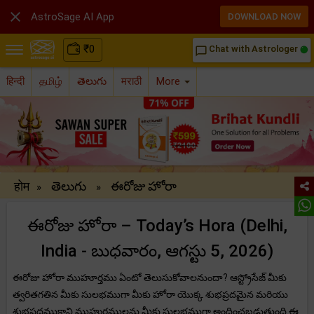

AstroSage AI App
DOWNLOAD NOW
₹
0
Chat with Astrologer
chat_bubble_outline
हिन्दी
தமிழ்
తెలుగు
मराठी
More
होम
తెలుగు
ఈరోజు హోరా
»
»
ఈరోజు హోరా – Today’s Hora (Delhi,
India - బుధవారం, ఆగస్టు 5, 2026)
ఈరోజు హోరా ముహూర్తము ఏంటో తెలుసుకోవాలనుందా? ఆస్ట్రోసేజ్ మీకు
త్వరితగతిన మీకు సులభముగా మీకు హోరా యొక్క శుభప్రదమైన మరియు
శుభప్రదముకాని ముహుర్తములను మీకు సులభముగా అందించబడుతుంది.ఈ