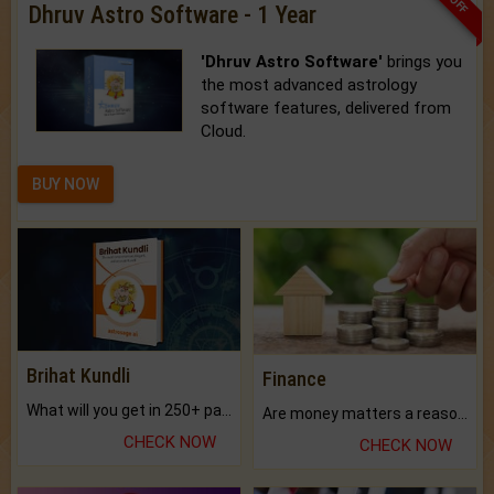
Dhruv Astro Software - 1 Year
'Dhruv Astro Software'
brings you
the most advanced astrology
software features, delivered from
Cloud.
BUY NOW
Brihat Kundli
Finance
What will you get in 250+ pages Colored Brihat Kundli.
Are money matters a reason for the dark-circles under your eyes?
CHECK NOW
CHECK NOW