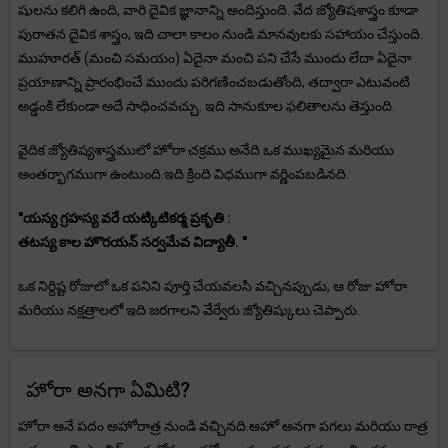
షులను కలిగి ఉంది, వారి దైవిక జ్ఞానాన్ని అందిస్తుంది. వేద జ్యోతిషశాస్త్రం కూడా
పురాతన దైవిక శాస్త్రం, ఇది చాలా కాలం నుండి మానవులకు సహాయం చేస్తుంది.
ముహూరత్ (మంచి సమయం) ఏదైనా మంచి పని చేసే ముందు లేదా ఏదైనా
ప్రయాణాన్ని ప్రారంభించే ముందు పరిగణించబడుతోంది, తద్వారా ఎటువంటి
అడ్డంకి లేకుండా అదే సాధించవచ్చు. ఇది సానుకూల ఫలితాలను తెస్తుంది.
వైదిక జ్యోతిష్యశాస్త్రములో హోరా చక్రము అనేది ఒక ముఖ్యమైన మరియు
అంతర్భాగముగా ఉంటుంది.ఇది క్రింది విధముగా వర్ణింపబడినది.
"యస్య గ్రహస్య వరే యట్కిటికర్మ ప్రకృతి :
తటస్య కాల హొరయన్ సర్వమేవ విద్యాతీ. "
ఒక నిర్దిష్ట రోజులో ఒక పనిని పూర్తి చేయవలసి వచ్చినప్పుడు, ఆ రోజు హోరా
మరియు నక్షత్రాలలో ఇది జరగాలని వేర్వేరు జ్యోతిష్కులు చెప్పారు.
హోరా అనగా ఏమిటి?
హోరా అనే పదం అహోరాత్ర నుండి వచ్చినది.అహో అనగా పగలు మరియు రాత్ర