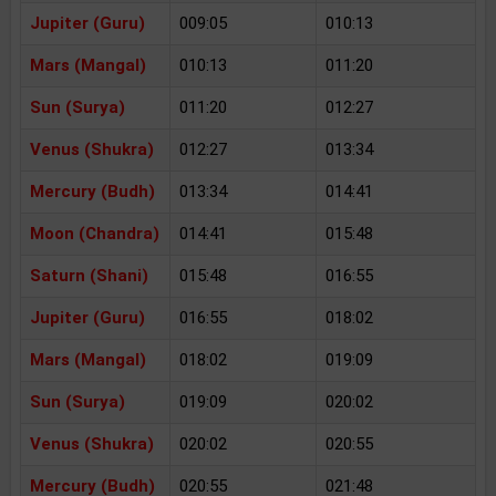
Jupiter (Guru)
009:05
010:13
Mars (Mangal)
010:13
011:20
Sun (Surya)
011:20
012:27
Venus (Shukra)
012:27
013:34
Mercury (Budh)
013:34
014:41
Moon (Chandra)
014:41
015:48
Saturn (Shani)
015:48
016:55
Jupiter (Guru)
016:55
018:02
Mars (Mangal)
018:02
019:09
Sun (Surya)
019:09
020:02
Venus (Shukra)
020:02
020:55
Mercury (Budh)
020:55
021:48