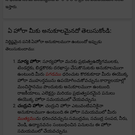
ఇస్తారు.
ఏ హోరా మీకు అనుకూలమైనదో తెలుసుకోండి:
నిర్దిష్టమైన పనికి ఏహోరా అనుకూలముగా ఉంటుందో ఇప్పుడు
తెలుసుకుందాము:
సూర్య హోరా:
సూర్యహోరా మనకు ప్రభుత్వఉద్యోగములకు,
టెండర్లకు, బిడ్లకొరకు దరఖాస్తు చేసుకొనుటకు అనుకూలముగా
ఉంటుంది.మీరు
పగడము
ధరించుట కొరకుకూడా మీరు ఈయొక్క
హోరా ముహుర్తమును ఉపయోగించుకోవచ్చును.కార్యాలయాల్లో
మంచిస్థానము పొందుటకు అనుకూలముగా ఉంటుంది.
రాజకీయాలు, ఎలెక్షన్లు మరియు ప్రభుత్వపరమైన పనులు
ఈయొక్క హోరా సమయములో చేయవచ్చును.
చంద్రుని హోరా:
చంద్రుని హోరా ఎటువంటిపనికైనా
అనుకూలముగా ఉంటుంది.ఈ హోరా సమయములో మీరు
ముత్యము
ను ధరించవచ్చును.సముద్రము, సముద్ర సంపద, నీరు,
వెండి, ఉద్యానవనం సంబంధించిన పనులను ఈ హోరా
సమయములో చేయవచ్చును.