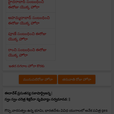
హైదరాబాద్ సంబంధించి
ఈరోజు యొక్క హోరా
అహమ్మదాబాద్ సంబంధించి
ఈరోజు యొక్క హోరా
పూణే సంబంధించి ఈరోజు
యొక్క హోరా
రాంచి సంబంధించి ఈరోజు
యొక్క హోరా
ఇతర నగరాల హోరా కొరకు
మునుపటిరోజు హోరా
తరువాతి రోజు హోరా
ఈదాదేశ్ ప్రసుతస్య సకాషాద్గ్రిజన్న |
స్వం స్వం చరిత్ర శిక్షరేనా పృథివ్యాం సర్వమానవ: ||
గొప్ప వారసత్వం ఉన్న భూమి, భారతదేశం వివిధ యుగాలలో అనేక పవిత్ర ges