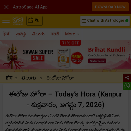

AstroSage AI App
DOWNLOAD NOW
₹
0
Chat with Astrologer
chat_bubble_outline
हिन्दी
தமிழ்
తెలుగు
मराठी
More
होम
తెలుగు
ఈరోజు హోరా
»
»
ఈరోజు హోరా – Today’s Hora (Kanpur
- శుక్రవారం, ఆగస్టు 7, 2026)
ఈరోజు హోరా ముహూర్తము ఏంటో తెలుసుకోవాలనుందా? ఆస్ట్రోసేజ్ మీకు
త్వరితగతిన మీకు సులభముగా మీకు హోరా యొక్క శుభప్రదమైన మరియు
శుభప్రదముకాని ముహుర్తములను మీకు సులభముగా అందించబడుతుంది.ఈ