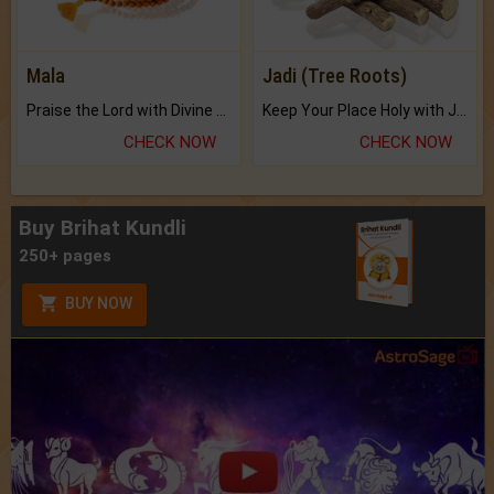
Mala
Jadi (Tree Roots)
Praise the Lord with Divine Energies of Mala.
Keep Your Place Holy with Jadi.
CHECK NOW
CHECK NOW
Buy Brihat Kundli
250+ pages
BUY NOW