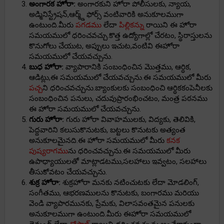
అంగారక హోరా:
అంగారకుని హోరా పోలీసులకు, న్యాయ,
అడ్మినిస్ట్రేషన్,ఆర్మ్డ్ ఫోర్స్ వంటివారికి అనుకూలముగా
ఉంటుంది.మీరు
పగడము
లేదా
పిల్లికన్ను
రాయిని ఈ హోరా
సమయములో ధరించవచ్చు.కొత్త ఉద్యోగాల్లో చేరటం, స్థిరాస్తులను
కొనుగోలు చేయుట, అప్పులు ఇచుట,వంటివి ఈహోరా
సమయములో చేయవచ్చును.
బుధ హోరా:
వ్యాపారానికి సంబంధించిన మొత్తము, ఆర్ధిక,
ఆడిట్లు,ఈ సమయములో చేయవచ్చును.ఈ సమయములో మీరు
పచ్చ
ని ధరించవచ్చును.బ్యాంకులకు సంబంధించి ఆర్ధికకంపెనీలకు
సంబంధించిన పనులు, చదువుప్రారంభించటం, మంత్ర పఠనము
ఈ హోరా సమయములో చేయవచ్చును.
గురు హోరా:
గురు హోరా వివాహములకు, విద్యకు, తెలివికి,
పెద్దవారిని కలుసుకొనుటకు, బట్టలు కొనుటకు అత్యంత
అనుకూలమైనది.ఈ హోరా సమయములో మీరు
కనక
పుష్యరాగము
ను ధరించవచ్చును.ఈ సమయములో మీరు
ఉపాధ్యాయులతో మాట్లాడటము,సలహాలు ఇవ్వటం, సలహాలు
తీసుకోవటం చేయవచ్చును.
శుక్ర హోరా:
శుక్రహోరా మనకు నటించుటకు లేదా మోడలింగ్,
సంగీతము, ఆభరణములను కొనుటకు, బంగారము మరియు
వెండి వ్యాపారమునకు, ప్రేమకు, విలాసవంతమైన పనులకు
అనుకూలముగా ఉంటుంది.మీరు ఈహోరా సమయములో