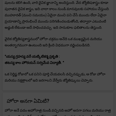
షులను కలిగి ఉంది, వారి దైవిక జ్ఞానాన్ని అందిస్తుంది. వేద జ్యోతిషశాస్త్రం కూడా
పురాతన దైవిక శాస్త్రం, ఇది చాలా కాలం నుండి మానవులకు సహాయం చేస్తుంది.
ముహూరత్ (మంచి సమయం) ఏదైనా మంచి పని చేసే ముందు లేదా ఏదైనా
ప్రయాణాన్ని ప్రారంభించే ముందు పరిగణించబడుతోంది, తద్వారా ఎటువంటి
అడ్డంకి లేకుండా అదే సాధించవచ్చు. ఇది సానుకూల ఫలితాలను తెస్తుంది.
వైదిక జ్యోతిష్యశాస్త్రములో హోరా చక్రము అనేది ఒక ముఖ్యమైన మరియు
అంతర్భాగముగా ఉంటుంది.ఇది క్రింది విధముగా వర్ణింపబడినది.
"యస్య గ్రహస్య వరే యట్కిటికర్మ ప్రకృతి :
తటస్య కాల హొరయన్ సర్వమేవ విద్యాతీ. "
ఒక నిర్దిష్ట రోజులో ఒక పనిని పూర్తి చేయవలసి వచ్చినప్పుడు, ఆ రోజు హోరా
మరియు నక్షత్రాలలో ఇది జరగాలని వేర్వేరు జ్యోతిష్కులు చెప్పారు.
హోరా అనగా ఏమిటి?
హోరా అనే పదం అహోరాత్ర నుండి వచ్చినది.అహో అనగా పగలు మరియు రాత్ర