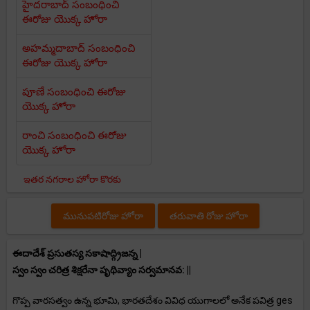
హైదరాబాద్ సంబంధించి
ఈరోజు యొక్క హోరా
అహమ్మదాబాద్ సంబంధించి
ఈరోజు యొక్క హోరా
పూణే సంబంధించి ఈరోజు
యొక్క హోరా
రాంచి సంబంధించి ఈరోజు
యొక్క హోరా
ఇతర నగరాల హోరా కొరకు
మునుపటిరోజు హోరా
తరువాతి రోజు హోరా
ఈదాదేశ్ ప్రసుతస్య సకాషాద్గ్రిజన్న |
స్వం స్వం చరిత్ర శిక్షరేనా పృథివ్యాం సర్వమానవ: ||
గొప్ప వారసత్వం ఉన్న భూమి, భారతదేశం వివిధ యుగాలలో అనేక పవిత్ర ges