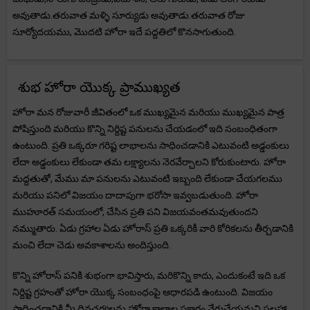
అవుతాడు.తరువాత మళ్ళి సూర్యుడు అవుతాడు.తరువాత రోజు
సూర్యోదయము, మొదటి హోరా ఇదే పద్దతిలో కొనసాగుతుంది.
శుభ హోరా యొక్క ప్రాముఖ్యత
హోరా మన రోజువారీ జీవితంలో ఒక ముఖ్యమైన మరియు ముఖ్యమైన పాత్ర
పోషిస్తుంది మరియు కొన్ని నిర్దిష్ట పనులను చేయడంలో ఇది సంబంధితంగా
ఉంటుంది. ప్రతి ఒక్కరూ గరిష్ట లాభాలను సాధించడానికి ఎటువంటి అడ్డంకులు
లేదా అడ్డంకులు లేకుండా తమ లక్ష్యాలను నెరవేర్చాలని కోరుకుంటారు. హోరా
మద్దతుతో, మేము మా పనులను ఎటువంటి ఇబ్బంది లేకుండా చేయగలము
మరియు పనిలో విజయం దాదాపుగా భరోసా ఇవ్వబడుతుంది. హోరా
ముహూరత్ సమయంలో, చేసిన ప్రతి పని విజయవంతమవుతుందని
నమ్ముతారు. ఏడు గ్రహాల ఏడు హోరాస్ ప్రతి ఒక్కరికీ వారి కోరికలను తీర్చడానికి
మంచి లేదా చెడు అవకాశాలను అందిస్తుంది.
కొన్ని హోరాస్ పనికి శుభంగా భావిస్తారు, మరికొన్ని కాదు, ఎందుకంటే ఇది ఒక
నిర్దిష్ట గ్రహంతో హోరా యొక్క సంబంధంపై ఆధారపడి ఉంటుంది. విజయం
సాధించడానికి మీ దినచర్యలను హోరా కాలాల ప్రకారం వేరుచేయమని సలహా