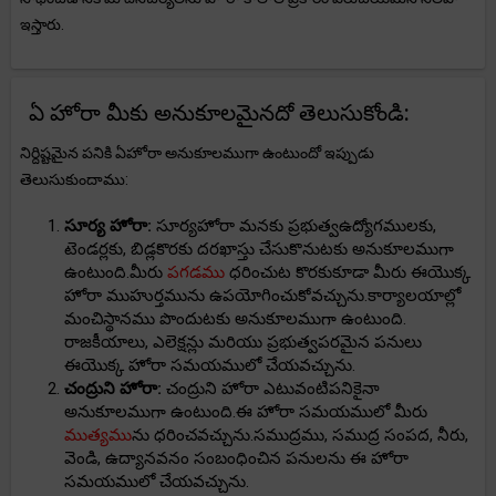
ఇస్తారు.
ఏ హోరా మీకు అనుకూలమైనదో తెలుసుకోండి:
నిర్దిష్టమైన పనికి ఏహోరా అనుకూలముగా ఉంటుందో ఇప్పుడు
తెలుసుకుందాము:
సూర్య హోరా:
సూర్యహోరా మనకు ప్రభుత్వఉద్యోగములకు,
టెండర్లకు, బిడ్లకొరకు దరఖాస్తు చేసుకొనుటకు అనుకూలముగా
ఉంటుంది.మీరు
పగడము
ధరించుట కొరకుకూడా మీరు ఈయొక్క
హోరా ముహుర్తమును ఉపయోగించుకోవచ్చును.కార్యాలయాల్లో
మంచిస్థానము పొందుటకు అనుకూలముగా ఉంటుంది.
రాజకీయాలు, ఎలెక్షన్లు మరియు ప్రభుత్వపరమైన పనులు
ఈయొక్క హోరా సమయములో చేయవచ్చును.
చంద్రుని హోరా:
చంద్రుని హోరా ఎటువంటిపనికైనా
అనుకూలముగా ఉంటుంది.ఈ హోరా సమయములో మీరు
ముత్యము
ను ధరించవచ్చును.సముద్రము, సముద్ర సంపద, నీరు,
వెండి, ఉద్యానవనం సంబంధించిన పనులను ఈ హోరా
సమయములో చేయవచ్చును.