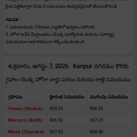
క్రింద పట్టికద్వారా మీకు ఏ సమయము శుభప్రదమైనదొ తెలుసుకొనండి.
గమనిక :
1. సమయమును 24గంటల పద్దతిలో ఇవ్వటం జరిగినది.
2. హోరా అనేది మీప్రాంతము యొక్క సూర్యోదయ మరియు సూర్యాస్త
సమయముల ఆధారితముగా లెక్కించబడుతుంది.
శుక్రవారం, ఆగస్టు 7, 2026 Kanpur నగరము కొరకు
గ్రహాల యొక్క హోరా చార్టు పగలు మరియు రాత్రి సమయము
:
గ్రహము
ప్రారంభ సమయము
ముగింపు సమయము
Venus (Shukra)
005:25
006:30
Mercury (Budh)
006:30
007:35
Moon (Chandra)
007:35
008:40