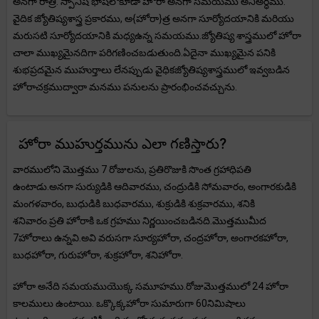
అనగా రాత్రి. స్పానిష్ భాషలోకూడా హోరా అనగా సమయము అనిఅర్ధము.
వైదిక జ్యోతిష్యశాస్త్ర ప్రకారము, అ{హోరా}త్ర అనగా సూర్యోదయానికి మరియు
మరుసటి సూర్యోదయానికి మధ్యఉన్న సమయము.జ్యోతిష్య శాస్త్రములో హోరా
చాలా ముఖ్యమైనదిగా పరిగణించబడుతుంది.ఏదైనా ముఖ్యమైన పనికి
శుభప్రదమైన ముహుర్తాలు లేనప్పుడు వైధికజ్యోతిష్యశాస్త్రములో ఇవ్వబడిన
హోరాచక్రముద్వారా మనము పనులను ప్రారంభించవచ్చును.
హోరా ముహుర్తమును ఎలా గణిస్తారు?
వారములోని మొత్తము 7 రోజులను, ప్రతిరొజుకి సొంత గ్రహాధిపతి
ఉంటాడు.అనగా సుర్యుడికి ఆదివారము, చంద్రుడికి సోమవారం, అంగారకుడికి
మంగళవారం, బుధుడికి బుధవారము, శుక్రుడికి శుక్రవారము, శనికి
శనివారం.ప్రతి హోరాకి ఒక గ్రహము నిర్ణయించబడినది.మొత్తముమీద
7హోరాలు ఉన్నవి.అవి వరుసగా సూర్యహోరా, చంద్రహోరా, అంగారకహోరా,
బుధహోరా, గురుహోరా, శుక్రహోరా, శనిహోరా.
హోరా అనేది సమయముయొక్క సమూహము.రోజుమొత్తములో 24 హోరా
కాలములు ఉంటాయి. ఒక్కొక్కహోరా సుమారుగా 60నిమిషాలు