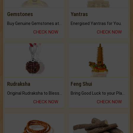
Gemstones
Yantras
Buy Genuine Gemstones at Best Prices.
Energised Yantras for You.
CHECK NOW
CHECK NOW
Rudraksha
Feng Shui
Original Rudraksha to Bless Your Way.
Bring Good Luck to your Place with Feng Shui.
CHECK NOW
CHECK NOW