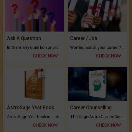
Ask A Question
Career / Job
Is there any question or problem lingering.
Worried about your career? don't know what is.
CHECK NOW
CHECK NOW
AstroSage Year Book
Career Counselling
AstroSage Yearbook is a channel to fulfill your dreams and destiny.
The CogniAstro Career Counselling Report is the most comprehensive report available on this topic.
CHECK NOW
CHECK NOW