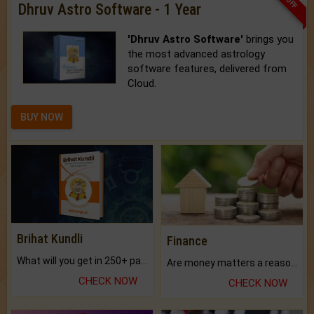
Dhruv Astro Software - 1 Year
'Dhruv Astro Software'
brings you
the most advanced astrology
software features, delivered from
Cloud.
BUY NOW
Brihat Kundli
Finance
What will you get in 250+ pages Colored Brihat Kundli.
Are money matters a reason for the dark-circles under your eyes?
CHECK NOW
CHECK NOW