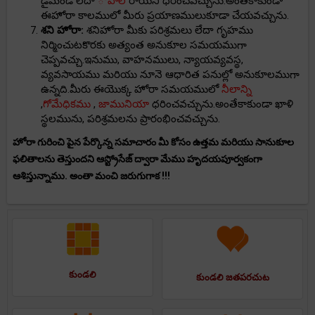
డైమండ్ లేదా
ోపాల్
రాయిని ధరించవచ్చును.అంతేకాకుండా
ఈహోరా కాలములో మీరు ప్రయాణములుకూడా చేయవచ్చును.
శని హోరా:
శనిహోరా మీకు పరిశ్రమలు లేదా గృహము
నిర్మించుటకొరకు అత్యంత అనుకూల సమయముగా
చెప్పవచ్చు.ఇనుము, వాహనములు, న్యాయవ్యవస్థ,
వ్యవసాయము మరియు నూనె ఆధారిత పనుల్లో అనుకూలముగా
ఉన్నది.మీరు ఈయొక్క హోరా సమయములో
నీలాన్ని
,
గోమేధికము
,
జామునియా
ధరించవచ్చును.అంతేకాకుండా ఖాళి
స్థలమును, పరిశ్రమలను ప్రారంభించవచ్చును.
హోరా గురించి పైన పేర్కొన్న సమాచారం మీ కోసం ఉత్తమ మరియు సానుకూల
ఫలితాలను తెస్తుందని ఆస్ట్రోసేజ్ ద్వారా మేము హృదయపూర్వకంగా
ఆశిస్తున్నాము. అంతా మంచి జరుగుగాక !!!
కుండలి
కుండలి జతపరచుట