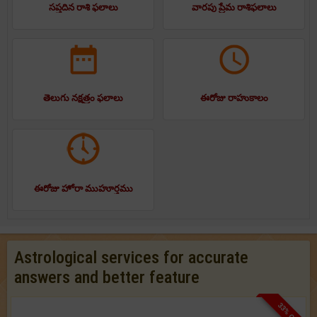
సప్తదిన రాశి ఫలాలు
వారపు ప్రేమ రాశిఫలాలు
తెలుగు నక్షత్రం ఫలాలు
ఈరోజు రాహుకాలం
ఈరోజు హోరా ముహూర్తము
Astrological services for accurate
answers and better feature
33% OFF