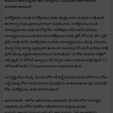
ఉంటుంది.అయినప్పటికీ, ఇది సూర్యోదయ సమయము ఆధారితముగా
మారుతూ ఉంటుంది.
సూర్యోదయం నుండి సూర్యోదయం వరకు మొత్తం పగలు మరియు రాత్రి ఉంది.
ఈ కాలాన్ని రెండు ప్రధాన భాగాలుగా విభజించారు. సూర్యోదయం నుండి
సూర్యాస్తమయం వరకు డే హొరై లేదా పగటిపూట (దిన్ మాన్) మరియు
సూర్యాస్తమయం నుండి తదుపరి సూర్యోదయం వరకు నైట్ హోరాయ్ లేదా నైట్
టైమ్ (రాత్రి మాన్). సూర్యోదయం మరియు సూర్యాస్తమయం యొక్క సమయం
యొక్క చిన్న మార్పు ఎల్లప్పుడూ ఉంటుంది, అందువల్ల దిన్ మాన్ మరియు రాత్రి
మాన్ యొక్క వ్యవధి తదనుగుణంగా మారుతుంది. ఒక రోజు మరియు రాత్రిలో
ఒక్కొక్కటి 12 హోరాస్ ఉన్నాయి. దీని ద్వారా, పగలు మరియు రాత్రి వ్యవధి 12
హోరాలతో కూడిన 12 సమాన భాగాలుగా విభజించబడింది.
ఒక నిర్దిష్ట రోజు యొక్క మొదటి హోరా డే లార్డ్ మరియు రెండవ హోరా 6 వ రోజు
లార్డ్ యొక్క రోజు నుండి మరియు మొదలైనవి. ఆ తరువాత ఈ చక్రం మరుసటి
రోజు సూర్యోదయం వరకు కొనసాగుతుంది.
ఉదాహరణకు : ఈరోజు ఆదివారము అనుకుంటే, మొదటి హోరా సూర్యుడు
అవుతాడు.2వ హోరా 6వరోజు అధిపతి అనగా శుక్రుడు,మూడు
బుధుడు,నాలుగు చంద్రుడు,ఐదు శని, ఆరు గురుడు, ఏడు అంగారకుడు