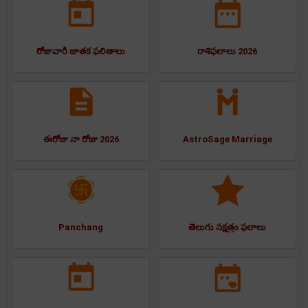
రోజువారీ జాతక ఫలితాలు
రాశిఫలాలు 2026
ఈరోజు నా రోజు 2026
AstroSage Marriage
Panchang
తెలుగు నక్షత్రం ఫలాలు