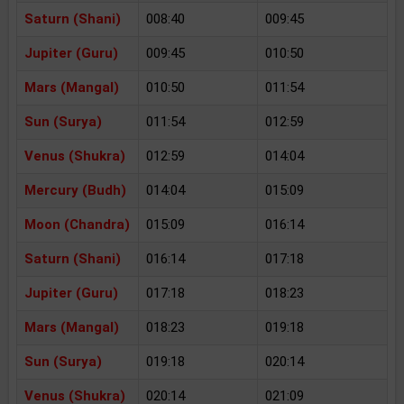
Saturn (Shani)
008:40
009:45
Jupiter (Guru)
009:45
010:50
Mars (Mangal)
010:50
011:54
Sun (Surya)
011:54
012:59
Venus (Shukra)
012:59
014:04
Mercury (Budh)
014:04
015:09
Moon (Chandra)
015:09
016:14
Saturn (Shani)
016:14
017:18
Jupiter (Guru)
017:18
018:23
Mars (Mangal)
018:23
019:18
Sun (Surya)
019:18
020:14
Venus (Shukra)
020:14
021:09