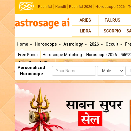
Rashifal
Kundli
Rashifal 2026
Horoscope 2026
T
ARIES
TAURUS
LIBRA
SCORPIO
S
Home
Horoscope
Astrology
2026
Occult
Fr
Free Kundli
Horoscope Matching
Horoscope 2026
राशि
AstroSage AI Shop
Personalized
Name
Da
Horoscope