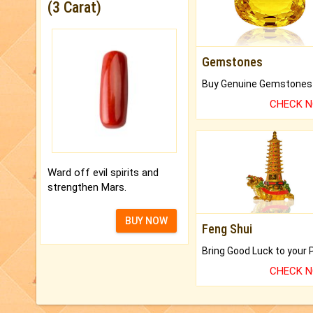
(3 Carat)
Gemstones
CHECK 
Ward off evil spirits and
strengthen Mars.
BUY NOW
Feng Shui
CHECK 