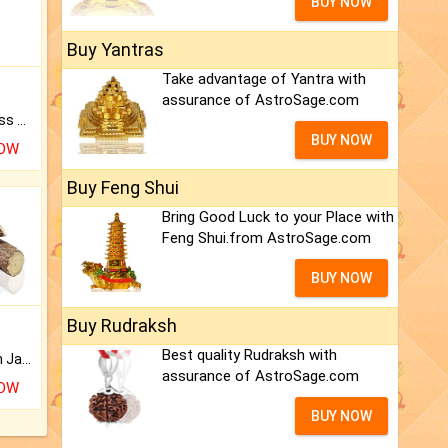
BUY NOW
Buy Yantras
Take advantage of Yantra with
assurance of AstroSage.com
Original Rudraksha to Bless Your Way.
BUY NOW
NOW
Buy Feng Shui
Bring Good Luck to your Place with
Feng Shui.from AstroSage.com
BUY NOW
Buy Rudraksh
Best quality Rudraksh with
Keep Your Place Holy with Jadi.
assurance of AstroSage.com
NOW
BUY NOW