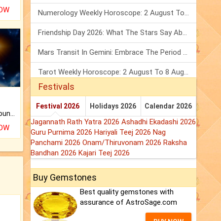
NOW
Numerology Weekly Horoscope: 2 August To 8 August, 2026
Friendship Day 2026: What The Stars Say About Your Best Friend!
Mars Transit In Gemini: Embrace The Period Full Of Energy & Intelligence
Tarot Weekly Horoscope: 2 August To 8 August, 2026
Festivals
Festival 2026
Holidays 2026
Calendar 2026
The CogniAstro Career Counselling Report is the most comprehensive report available on this topic.
Jagannath Rath Yatra 2026
Ashadhi Ekadashi 2026
NOW
Guru Purnima 2026
Hariyali Teej 2026
Nag
Panchami 2026
Onam/Thiruvonam 2026
Raksha
Bandhan 2026
Kajari Teej 2026
Buy Gemstones
Best quality gemstones with
assurance of AstroSage.com