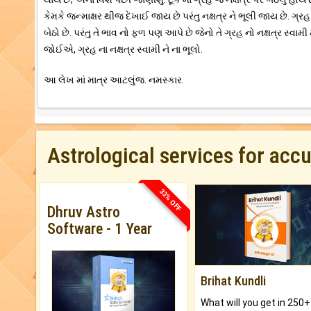
કેમકે જન્માક્ષર થીજ દેખાઈ જાય છે પરંતુ નક્ષત્ર ને ભૂલી જાય છે. ગ્ર
બેઠો છે. પરંતુ તે ભાવ નો ફળ પણ આપે છે જેનો તે ગ્રહ નો નક્ષત્ર સ્વા
જોઈએ, ગ્રહ ના નક્ષત્ર સ્વામી ને ના ભૂલો.
આ લેખ માં માત્ર આટલુંજ. નમસ્કાર.
Astrological services for acc
33% OFF
Dhruv Astro
Software - 1 Year
Brihat Kundli