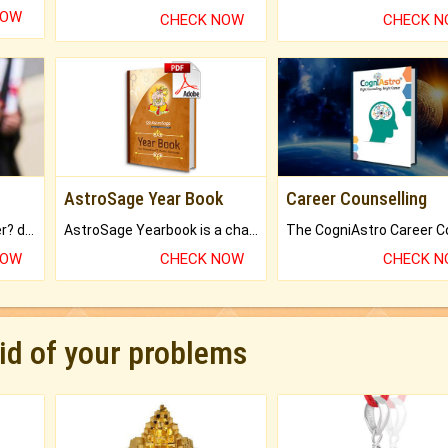
NOW
CHECK NOW
CHECK 
AstroSage Year Book
Career Counselling
Worried about your career? don't know what is.
AstroSage Yearbook is a channel to fulfill your dreams and destiny.
NOW
CHECK NOW
CHECK 
rid of your problems