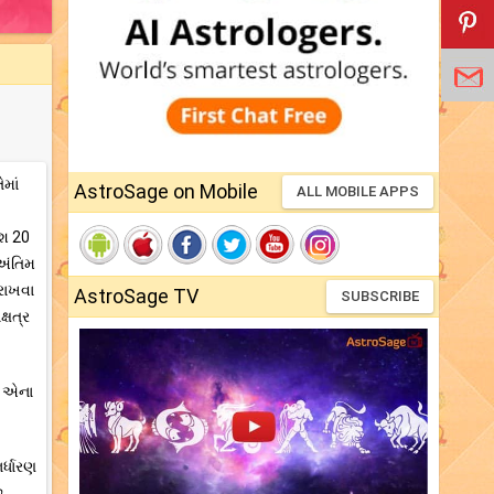
માં
AstroSage on Mobile
ALL MOBILE APPS
ંશ 20
 અંતિમ
 રાખવા
AstroSage TV
SUBSCRIBE
્ષત્ર
. એના
ર્ધારણ
ે