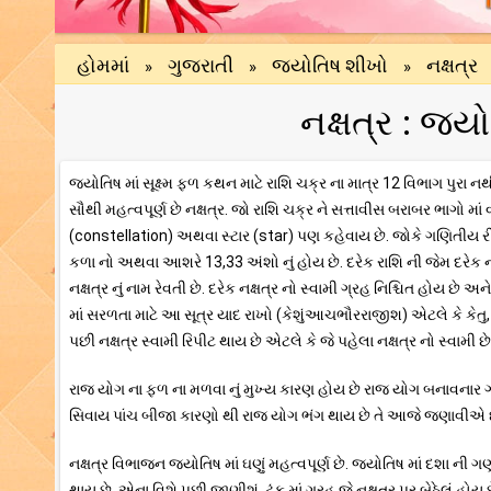
હોમમાં
ગુજરાતી
જ્યોતિષ શીખો
નક્ષત્ર
»
»
»
નક્ષત્ર : જ્
જ્યોતિષ માં સૂક્ષ્મ ફળ કથન માટે રાશિ ચક્ર ના માત્ર 12 વિભાગ પુર
સૌથી મહત્વપૂર્ણ છે નક્ષત્ર. જો રાશિ ચક્ર ને સત્તાવીસ બરાબર ભાગો માં
(constellation) અથવા સ્ટાર (star) પણ કહેવાય છે. જોકે ગણિતીય રી
કળા નો અથવા આશરે 13,33 અંશો નું હોય છે. દરેક રાશિ ની જેમ દરેક નક
નક્ષત્ર નું નામ રેવતી છે. દરેક નક્ષત્ર નો સ્વામી ગ્રહ નિશ્ચિત હોય છે અને
માં સરળતા માટે આ સૂત્ર યાદ રાખો (કેશુંઆચભૌરરાજીશ) એટલે કે કેતુ, શુક્
પછી નક્ષત્ર સ્વામી રિપીટ થાય છે એટલે કે જે પહેલા નક્ષત્ર નો સ્વામી છે
રાજ યોગ ના ફળ ના મળવા નું મુખ્ય કારણ હોય છે રાજ યોગ બનાવનાર ગ્
સિવાય પાંચ બીજા કારણો થી રાજ યોગ ભંગ થાય છે તે આજે જણાવીએ છ
નક્ષત્ર વિભાજન જ્યોતિષ માં ઘણું મહત્વપૂર્ણ છે. જ્યોતિષ માં દશા ન
થાય છે, એના વિશે પછી જાણીશું. ટૂંક માં ગ્રહ જે નક્ષત્ર પર બેઠેલું હોય