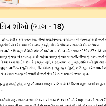
યોતિષ શીખો (ભાગ - 18)
ા નથી હોતા. સટીક ફળ કથન માટે બીજા ઘણા વિભાગો ને જાણવા ની જરૂર હોય છે અને તે
 વહેંચીએ તો દરેક ભાગ એક નક્ષત્ર કહેવાશે. ઈંગ્લીશ માં નક્ષત્ર ને કોન્સ્ટલેશન
તે અમે રાશિ ચક્ર ને 360 અંશ નો ધારીએ છે એટલે દરેક નક્ષત્ર 360 / 27 = 13 અ
્ષત્ર નું પણ એક નામ હોય છે. પહેલા નક્ષત્ર નું નામ અશ્વની, બીજા નું ભરની અને
 તે આ ક્રમ માં હોય છે - કેતુ, શુક્ર, સૂર્ય, ચંદ્ર, મંગલ, રાહુ, ગુરુ, શનિ અને બુધ. યાદ
ર, આદિત્ય (સૂર્ય), ચંદ્ર, ભૌમ (મંગલ), રાહુ, જીવ (ગુરુ), શનિ, બુધ. દરેક નવમાં નક
 તેજ દસમા નક્ષત્ર નો સ્વામી છે અને તેજ 19 માં નક્ષત્ર નો સ્વામી હશે.
રહ નું નબળું હોવું. ગ્રહ ની તાકાત જાણવા માટે અમે 15 નિયમ પહેલા બતાવેલા હતા
ે.
ી ગણતરીઓ પણ નક્ષત્ર ના આધારે કરવા માં આવે છે. દશા થી કોઈ પણ ઘટના નો સમય નિ
 છે તે નક્ષત્ર થી કારકત્વ લયી લે છે. જ્યોતિષ લોકો ગ્રહો ની રાશિ તો દર વખતે જુવે છ