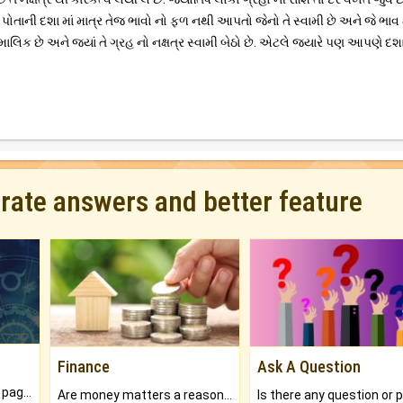
હ પોતાની દશા માં માત્ર તેજ ભાવો નો ફળ નથી આપતો જેનો તે સ્વામી છે અને જે ભાવ મ
મી માલિક છે અને જ્યાં તે ગ્રહ નો નક્ષત્ર સ્વામી બેઠો છે. એટલે જયારે પણ આપણે દશ
urate answers and better feature
Finance
Ask A Question
What will you get in 250+ pages Colored Brihat Kundli.
Are money matters a reason for the dark-circles under your eyes?