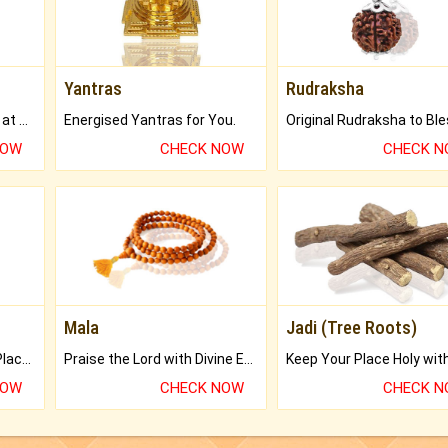
Yantras
Rudraksha
Buy Genuine Gemstones at Best Prices.
Energised Yantras for You.
NOW
CHECK NOW
CHECK 
Mala
Jadi (Tree Roots)
Bring Good Luck to your Place with Feng Shui.
Praise the Lord with Divine Energies of Mala.
NOW
CHECK NOW
CHECK 