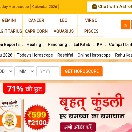
Chat with Astro
oday Horoscope
Calendar 2026
GEMINI
CANCER
LEO
VIRGO
த
AGITTARIUS
CAPRICORN
AQUARIUS
PISCES
ee Reports
Healing
Panchang
Lal Kitab
KP
Compatibili
फल 2026
Today's Horoscope
Rashifal
Online Horoscope
Rahu Kaa
te
Month
Year
GET HOROSCOPE