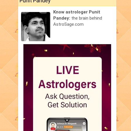
Punit Pandey
Know astrologer Punit
Pandey:
the brain behind
AstroSage.com