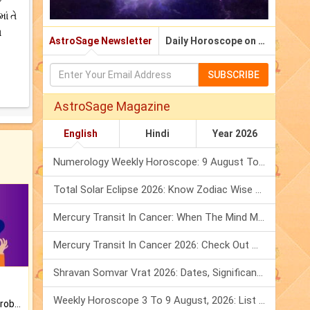
ાં તે
ા
AstroSage Newsletter
Daily Horoscope on Email
SUBSCRIBE
AstroSage Magazine
English
Hindi
Year 2026
Numerology Weekly Horoscope: 9 August To 15 August, 2026
Total Solar Eclipse 2026: Know Zodiac Wise Prediction
Mercury Transit In Cancer: When The Mind Meets The Heart!
Mercury Transit In Cancer 2026: Check Out What It Brings For You
Shravan Somvar Vrat 2026: Dates, Significance & Rituals In August
Weekly Horoscope 3 To 9 August, 2026: List Of Fasts & Festivals
Is there any question or problem lingering.