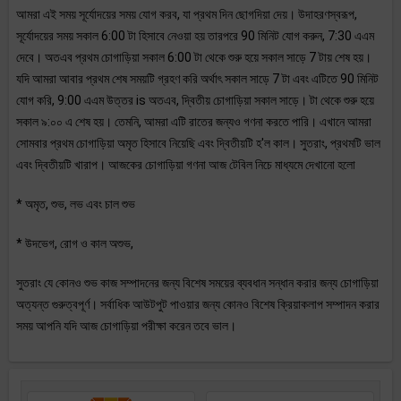
আমরা এই সময় সূর্যোদয়ের সময় যোগ করব, যা প্রথম দিন ছোগদিয়া দেয়। উদাহরণস্বরূপ,
সূর্যোদয়ের সময় সকাল 6:00 টা হিসাবে নেওয়া হয় তারপরে 90 মিনিট যোগ করুন, 7:30 এএম
দেবে। অতএব প্রথম চোগাড়িয়া সকাল 6:00 টা থেকে শুরু হয়ে সকাল সাড়ে 7 টায় শেষ হয়।
যদি আমরা আবার প্রথম শেষ সময়টি গ্রহণ করি অর্থাৎ সকাল সাড়ে 7 টা এবং এটিতে 90 মিনিট
যোগ করি, 9:00 এএম উত্তর is অতএব, দ্বিতীয় চোগাড়িয়া সকাল সাড়ে। টা থেকে শুরু হয়ে
সকাল ৯:০০ এ শেষ হয়। তেমনি, আমরা এটি রাতের জন্যও গণনা করতে পারি। এখানে আমরা
সোমবার প্রথম চোগাড়িয়া অমৃত হিসাবে নিয়েছি এবং দ্বিতীয়টি হ'ল কাল। সুতরাং, প্রথমটি ভাল
এবং দ্বিতীয়টি খারাপ। আজকের চোগাড়িয়া গণনা আজ টেবিল নিচে মাধ্যমে দেখানো হলো
* অমৃত, শুভ, লভ এবং চাল শুভ
* উদভেগ, রোগ ও কাল অশুভ,
সুতরাং যে কোনও শুভ কাজ সম্পাদনের জন্য বিশেষ সময়ের ব্যবধান সন্ধান করার জন্য চোগাড়িয়া
অত্যন্ত গুরুত্বপূর্ণ। সর্বাধিক আউটপুট পাওয়ার জন্য কোনও বিশেষ ক্রিয়াকলাপ সম্পাদন করার
সময় আপনি যদি আজ চোগাড়িয়া পরীক্ষা করেন তবে ভাল।