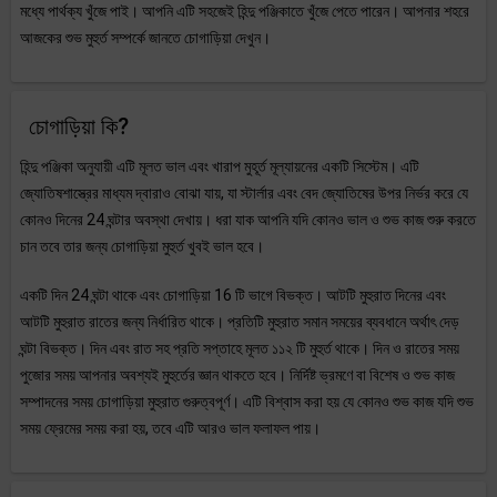
মধ্যে পার্থক্য খুঁজে পাই। আপনি এটি সহজেই হিন্দু পঞ্জিকাতে খুঁজে পেতে পারেন। আপনার শহরে
আজকের শুভ মুহুর্ত সম্পর্কে জানতে চোগাড়িয়া দেখুন।
চোগাড়িয়া কি?
হিন্দু পঞ্জিকা অনুযায়ী এটি মূলত ভাল এবং খারাপ মুহূর্ত মূল্যায়নের একটি সিস্টেম। এটি
জ্যোতিষশাস্ত্রের মাধ্যম দ্বারাও বোঝা যায়, যা স্টার্লার এবং বেদ জ্যোতিষের উপর নির্ভর করে যে
কোনও দিনের 24 ঘন্টার অবস্থা দেখায়। ধরা যাক আপনি যদি কোনও ভাল ও শুভ কাজ শুরু করতে
চান তবে তার জন্য চোগাড়িয়া মুহুর্ত খুবই ভাল হবে।
একটি দিন 24 ঘন্টা থাকে এবং চোগাড়িয়া 16 টি ভাগে বিভক্ত। আটটি মুহুরাত দিনের এবং
আটটি মুহুরাত রাতের জন্য নির্ধারিত থাকে। প্রতিটি মুহুরাত সমান সময়ের ব্যবধানে অর্থাৎ দেড়
ঘন্টা বিভক্ত। দিন এবং রাত সহ প্রতি সপ্তাহে মূলত ১১২ টি মুহুর্ত থাকে। দিন ও রাতের সময়
পুজোর সময় আপনার অবশ্যই মুহুর্তের জ্ঞান থাকতে হবে। নির্দিষ্ট ভ্রমণে বা বিশেষ ও শুভ কাজ
সম্পাদনের সময় চোগাড়িয়া মুহুরাত গুরুত্বপূর্ণ। এটি বিশ্বাস করা হয় যে কোনও শুভ কাজ যদি শুভ
সময় ফ্রেমের সময় করা হয়, তবে এটি আরও ভাল ফলাফল পায়।