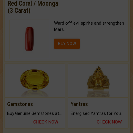
Red Coral / Moonga
(3 Carat)
Ward off evil spirits and strengthen
Mars.
BUY NOW
Gemstones
Yantras
Buy Genuine Gemstones at Best Prices.
Energised Yantras for You.
CHECK NOW
CHECK NOW