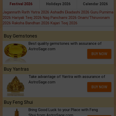
Festival 2026
Holidays 2026
Calendar 2026
Jagannath Rath Yatra 2026
Ashadhi Ekadashi 2026
Guru Purnima
2026
Hariyali Teej 2026
Nag Panchami 2026
Onam/Thiruvonam
2026
Raksha Bandhan 2026
Kajari Teej 2026
Buy Gemstones
Best quality gemstones with assurance of
AstroSage.com
BUY NOW
Buy Yantras
Take advantage of Yantra with assurance of
AstroSage.com
BUY NOW
Buy Feng Shui
Bring Good Luck to your Place with Feng
Shui.from AstroSage.com