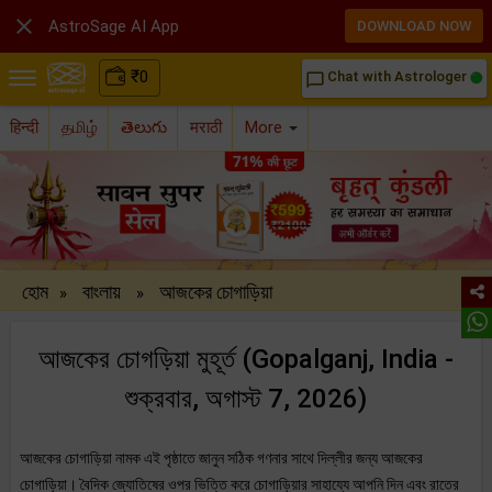

AstroSage AI App
DOWNLOAD NOW
₹
0
Chat with Astrologer
chat_bubble_outline
हिन्दी
தமிழ்
తెలుగు
मराठी
More
হোম
বাংলায়
আজকের চোগাড়িয়া
»
»
আজকের চোগড়িয়া মুহূর্ত (Gopalganj, India -
শুক্রবার, অগাস্ট 7, 2026)
আজকের চোগাড়িয়া নামক এই পৃষ্ঠাতে জানুন সঠিক গণনার সাথে দিল্লীর জন্য আজকের
চোগাড়িয়া। বৈদিক জ্যোতিষের ওপর ভিত্তি করে চোগাড়িয়ার সাহায্যে আপনি দিন এবং রাতের