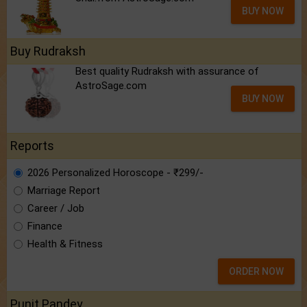
BUY NOW
Buy Rudraksh
Best quality Rudraksh with assurance of
AstroSage.com
BUY NOW
Reports
2026 Personalized Horoscope - ₹299/-
Marriage Report
Career / Job
Finance
Health & Fitness
ORDER NOW
Punit Pandey