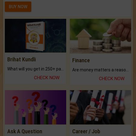
BUY NOW
Brihat Kundli
Finance
What will you get in 250+ pages Colored Brihat Kundli.
Are money matters a reason for the dark-circles under your eyes?
CHECK NOW
CHECK NOW
Ask A Question
Career / Job