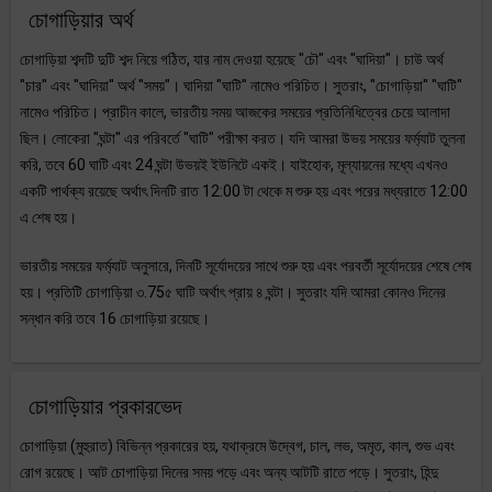
চোগাড়িয়ার অর্থ
চোগাড়িয়া শব্দটি দুটি শব্দ নিয়ে গঠিত, যার নাম দেওয়া হয়েছে "চৌ" এবং "ঘাদিয়া"। চাউ অর্থ
"চার" এবং "ঘাদিয়া" অর্থ "সময়"। ঘাদিয়া "ঘাটি" নামেও পরিচিত। সুতরাং, "চোগাড়িয়া" "ঘাটি"
নামেও পরিচিত। প্রাচীন কালে, ভারতীয় সময় আজকের সময়ের প্রতিনিধিত্বের চেয়ে আলাদা
ছিল। লোকেরা "ঘন্টা" এর পরিবর্তে "ঘাটি" পরীক্ষা করত। যদি আমরা উভয় সময়ের ফর্ম্যাট তুলনা
করি, তবে 60 ঘাটি এবং 24 ঘন্টা উভয়ই ইউনিটে একই। যাইহোক, মূল্যায়নের মধ্যে এখনও
একটি পার্থক্য রয়েছে অর্থাৎ দিনটি রাত 12:00 টা থেকে ম শুরু হয় এবং পরের মধ্যরাতে 12:00
এ শেষ হয়।
ভারতীয় সময়ের ফর্ম্যাট অনুসারে, দিনটি সূর্যোদয়ের সাথে শুরু হয় এবং পরবর্তী সূর্যোদয়ের শেষে শেষ
হয়। প্রতিটি চোগাড়িয়া ৩.75৫ ঘাটি অর্থাৎ প্রায় ৪ ঘন্টা। সুতরাং যদি আমরা কোনও দিনের
সন্ধান করি তবে 16 চোগাড়িয়া রয়েছে।
চোগাড়িয়ার প্রকারভেদ
চোগাড়িয়া (মুহুরাত) বিভিন্ন প্রকারের হয়, যথাক্রমে উদ্বেগ, চাল, লভ, অমৃত, কাল, শুভ এবং
রোগ রয়েছে। আট চোগাড়িয়া দিনের সময় পড়ে এবং অন্য আটটি রাতে পড়ে। সুতরাং, হিন্দু