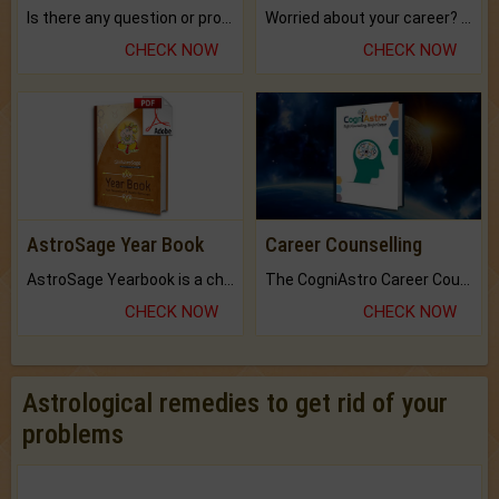
Is there any question or problem lingering.
Worried about your career? don't know what is.
CHECK NOW
CHECK NOW
AstroSage Year Book
Career Counselling
AstroSage Yearbook is a channel to fulfill your dreams and destiny.
The CogniAstro Career Counselling Report is the most comprehensive report available on this topic.
CHECK NOW
CHECK NOW
Astrological remedies to get rid of your
problems