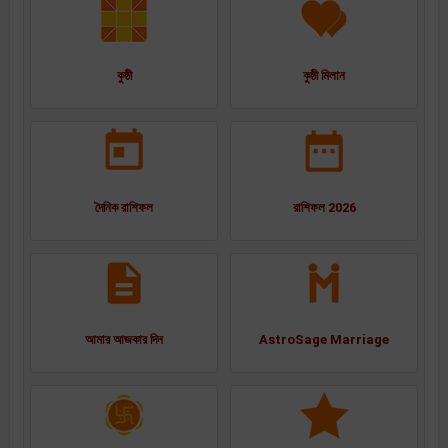
কুষ্ঠী
কুষ্ঠী মিলান
দৈনিক রাশিফল
রাশিফল 2026
আমার আজকার দিন
AstroSage Marriage