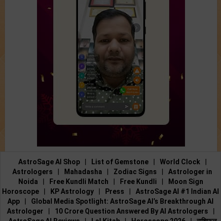
AstroSage AI Shop
|
List of Gemstone
|
World Clock
|
Astrologers
|
Mahadasha
|
Zodiac Signs
|
Astrologer in
Noida
|
Free Kundli Match
|
Free Kundli
|
Moon Sign
Horoscope
|
KP Astrology
|
Press
|
AstroSage AI #1 Indian AI
App
|
Global Media Spotlight: AstroSage AI’s Breakthrough AI
Astrologer
|
10 Crore Question Answered By AI Astrologers
|